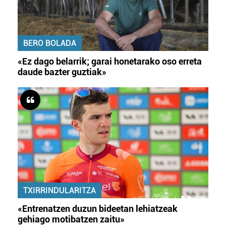
irakurri
BERO BOLADA
«Ez dago belarrik; garai honetarako oso erreta
daude bazter guztiak»
TXIRRINDULARITZA
«Entrenatzen duzun bideetan lehiatzeak
gehiago motibatzen zaitu»