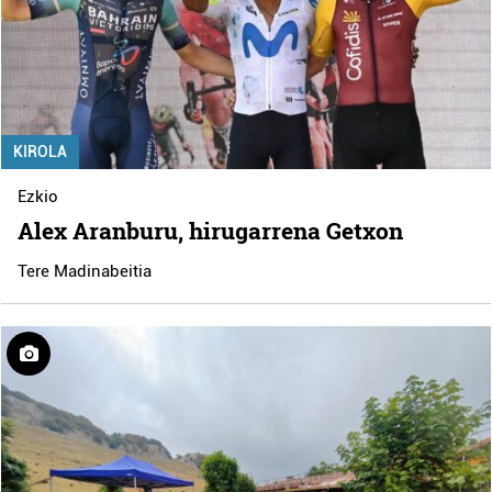
KIROLA
Ezkio
Alex Aranburu, hirugarrena Getxon
Tere Madinabeitia