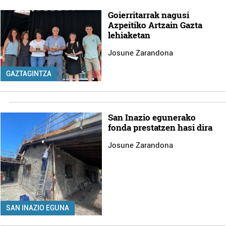
Goierritarrak nagusi
Azpeitiko Artzain Gazta
lehiaketan
Josune Zarandona
GAZTAGINTZA
San Inazio egunerako
fonda prestatzen hasi dira
Josune Zarandona
SAN INAZIO EGUNA