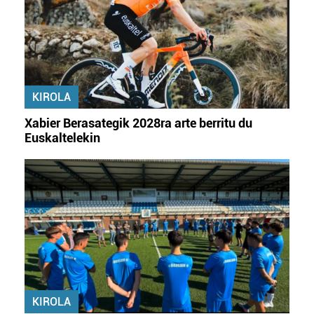
KIROLA
Xabier Berasategik 2028ra arte berritu du
Euskaltelekin
KIROLA