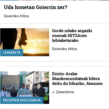
Uda honetan Goierrin zer?
Goierriko Hitza
Gorde udako argazki
onenak HITZAren
lehiaketarako
Goierriko Hitza
LEHIAKETA
Enirio-Aralar
Mankomunitateak bilera
deitu du biharko, Ataunen
J. Zarandona
EKOIZPEN EKOLOGIKOA