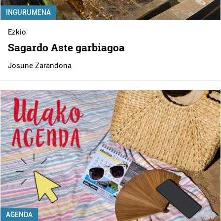
INGURUMENA
Ezkio
Sagardo Aste garbiagoa
Josune Zarandona
AGENDA