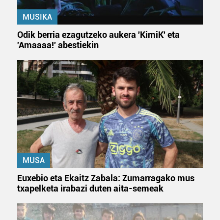
MUSIKA
Odik berria ezagutzeko aukera 'KimiK' eta
'Amaaaa!' abestiekin
MUSA
Euxebio eta Ekaitz Zabala: Zumarragako mus
txapelketa irabazi duten aita-semeak