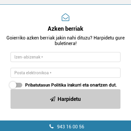
Azken berriak
Goierriko azken berriak jakin nahi dituzu? Harpidetu gure
buletinera!
Pribatutasun Politika
irakurri eta onartzen dut.
Harpidetu
943 16 00 56