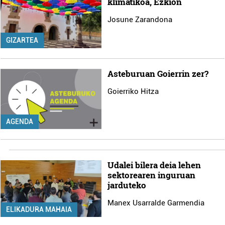
klimatikoa, Ezkion
Josune Zarandona
GIZARTEA
Asteburuan Goierrin zer?
Goierriko Hitza
AGENDA
Udalei bilera deia lehen
sektorearen inguruan
jarduteko
Manex Usarralde Garmendia
ELIKADURA MAHAIA