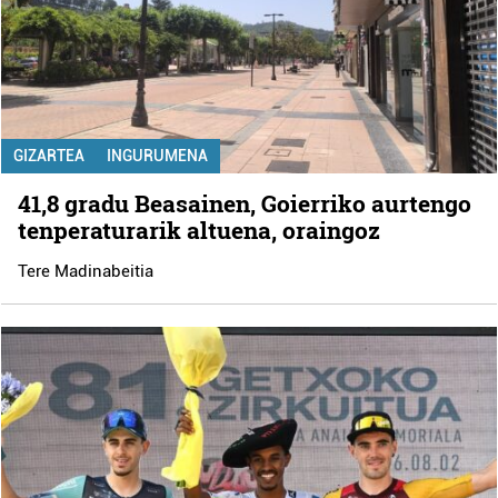
GIZARTEA
INGURUMENA
41,8 gradu Beasainen, Goierriko aurtengo
tenperaturarik altuena, oraingoz
Tere Madinabeitia