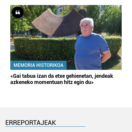
MEMORIA HISTORIKOA
«Gai tabua izan da etxe gehienetan, jendeak
azkeneko momentuan hitz egin du»
ERREPORTAJEAK