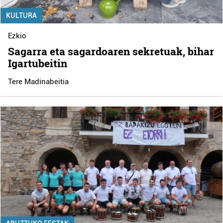
KULTURA
Ezkio
Sagarra eta sagardoaren sekretuak, bihar
Igartubeitin
Tere Madinabeitia