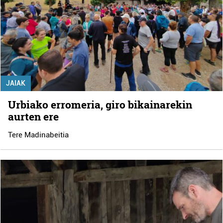
JAIAK
Urbiako erromeria, giro bikainarekin
aurten ere
Tere Madinabeitia