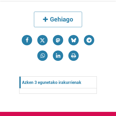
Gehiago
Azken 3 egunetako irakurrienak