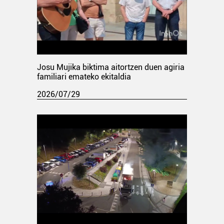
Josu Mujika biktima aitortzen duen agiria
familiari emateko ekitaldia
2026/07/29