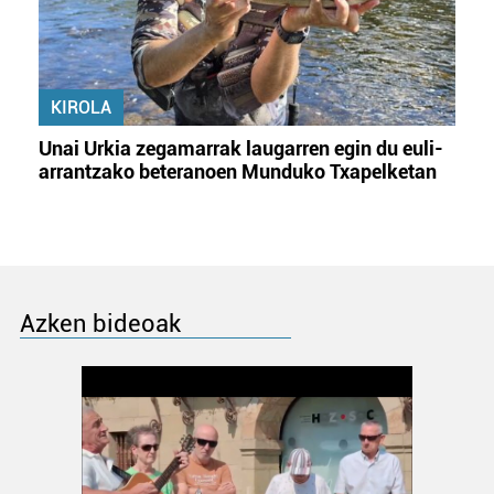
KIROLA
Unai Urkia zegamarrak laugarren egin du euli-
arrantzako beteranoen Munduko Txapelketan
Azken bideoak