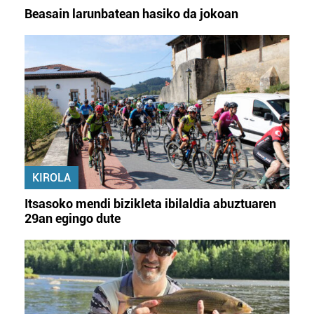
Beasain larunbatean hasiko da jokoan
KIROLA
Itsasoko mendi bizikleta ibilaldia abuztuaren
29an egingo dute