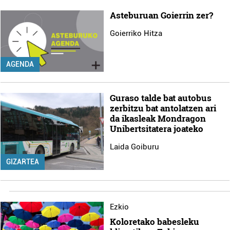
Asteburuan Goierrin zer?
Goierriko Hitza
AGENDA
Guraso talde bat autobus
zerbitzu bat antolatzen ari
da ikasleak Mondragon
Unibertsitatera joateko
Laida Goiburu
GIZARTEA
Ezkio
Koloretako babesleku