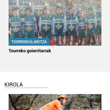
TXIRRINDULARITZA
Tourreko goierritarrak
KIROLA