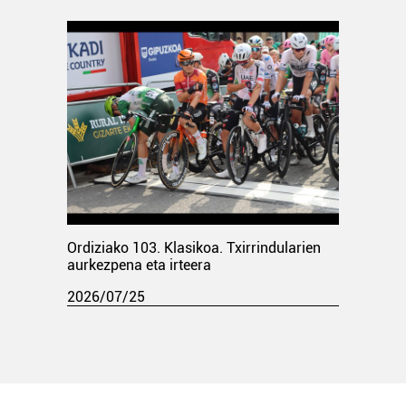
Ordiziako 103. Klasikoa. Txirrindularien
aurkezpena eta irteera
2026/07/25