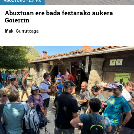
ABUZTUKO FESTAK
Abuztuan ere bada festarako aukera
Goierrin
Iñaki Gurrutxaga