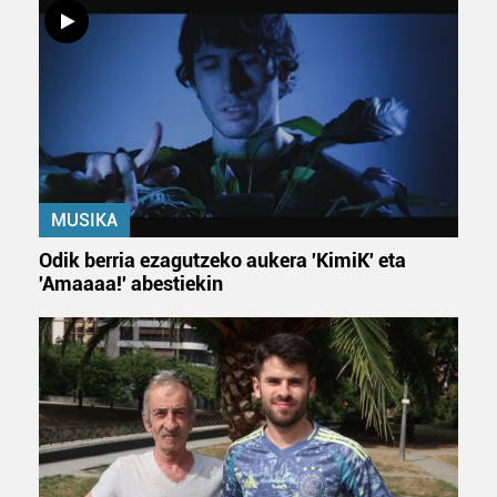
MUSIKA
Odik berria ezagutzeko aukera 'KimiK' eta
'Amaaaa!' abestiekin