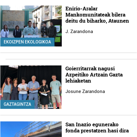
Enirio-Aralar
Mankomunitateak bilera
deitu du biharko, Ataunen
J. Zarandona
EKOIZPEN EKOLOGIKOA
Goierritarrak nagusi
Azpeitiko Artzain Gazta
lehiaketan
Josune Zarandona
GAZTAGINTZA
San Inazio egunerako
fonda prestatzen hasi dira