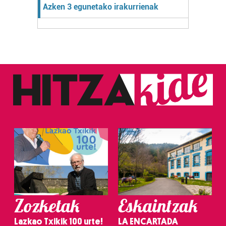
Azken 3 egunetako irakurrienak
Zozketak
Eskaintzak
Lazkao Txikik 100 urte!
LA ENCARTADA