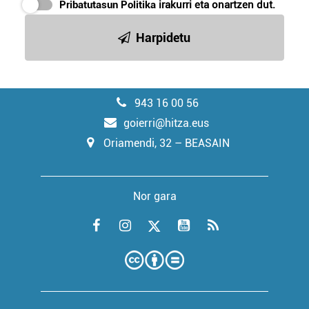
Pribatutasun Politika
irakurri eta onartzen dut.
Harpidetu
943 16 00 56
goierri@hitza.eus
Oriamendi, 32 – BEASAIN
Nor gara