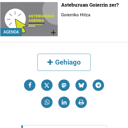
Asteburuan Goierrin zer?
Goierriko Hitza
AGENDA
Gehiago