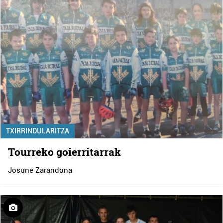
TXIRRINDULARITZA
Tourreko goierritarrak
Josune Zarandona