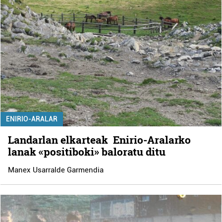
ENIRIO-ARALAR
Landarlan elkarteak Enirio-Aralarko
lanak «positiboki» baloratu ditu
Manex Usarralde Garmendia