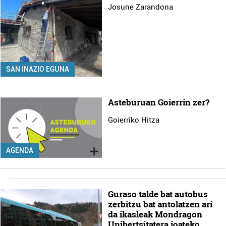
Josune Zarandona
SAN INAZIO EGUNA
Asteburuan Goierrin zer?
Goierriko Hitza
AGENDA
Guraso talde bat autobus
zerbitzu bat antolatzen ari
da ikasleak Mondragon
Unibertsitatera joateko