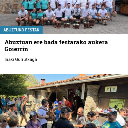
ABUZTUKO FESTAK
Abuztuan ere bada festarako aukera
Goierrin
Iñaki Gurrutxaga