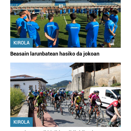
KIROLA
Beasain larunbatean hasiko da jokoan
KIROLA