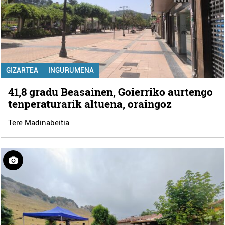
GIZARTEA
INGURUMENA
41,8 gradu Beasainen, Goierriko aurtengo
tenperaturarik altuena, oraingoz
Tere Madinabeitia