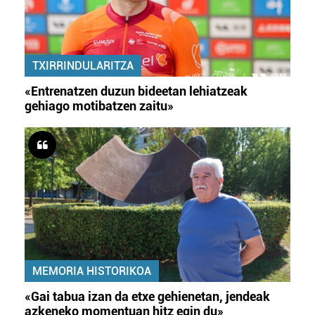
irakurri
TXIRRINDULARITZA
«Entrenatzen duzun bideetan lehiatzeak
gehiago motibatzen zaitu»
MEMORIA HISTORIKOA
«Gai tabua izan da etxe gehienetan, jendeak
azkeneko momentuan hitz egin du»