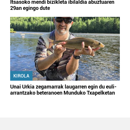
Itsasoko mendi bizikleta ibilaldia abuztuaren
29an egingo dute
KIROLA
Unai Urkia zegamarrak laugarren egin du euli-
arrantzako beteranoen Munduko Txapelketan