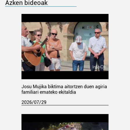
Azken bideoak
Josu Mujika biktima aitortzen duen agiria
familiari emateko ekitaldia
2026/07/29