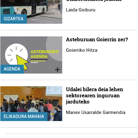
Laida Goiburu
GIZARTEA
Asteburuan Goierrin zer?
Goierriko Hitza
AGENDA
Udalei bilera deia lehen
sektorearen inguruan
jarduteko
Manex Usarralde Garmendia
ELIKADURA MAHAIA