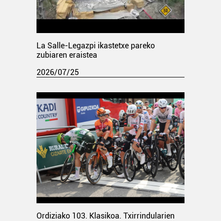
La Salle-Legazpi ikastetxe pareko
zubiaren eraistea
2026/07/25
Ordiziako 103. Klasikoa. Txirrindularien