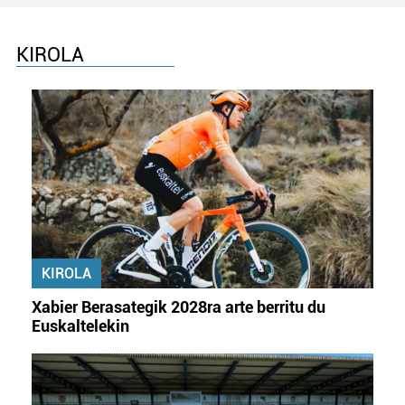
KIROLA
KIROLA
Xabier Berasategik 2028ra arte berritu du
Euskaltelekin