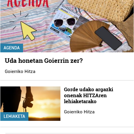
AGENDA
Uda honetan Goierrin zer?
Goierriko Hitza
Gorde udako argazki
onenak HITZAren
lehiaketarako
Goierriko Hitza
LEHIAKETA