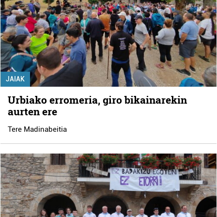
JAIAK
Urbiako erromeria, giro bikainarekin
aurten ere
Tere Madinabeitia