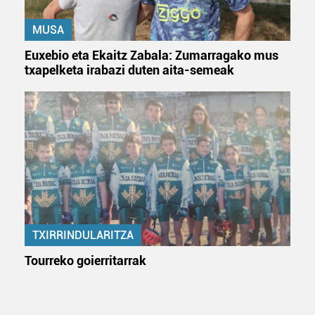
MUSA
Euxebio eta Ekaitz Zabala: Zumarragako mus
txapelketa irabazi duten aita-semeak
TXIRRINDULARITZA
Tourreko goierritarrak