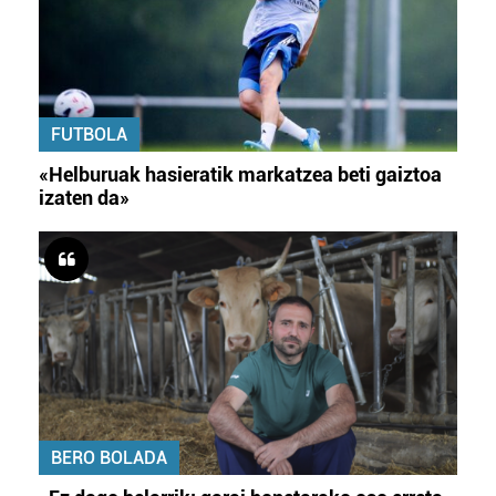
FUTBOLA
«Helburuak hasieratik markatzea beti gaiztoa
izaten da»
BERO BOLADA