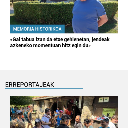
MEMORIA HISTORIKOA
«Gai tabua izan da etxe gehienetan, jendeak
azkeneko momentuan hitz egin du»
ERREPORTAJEAK