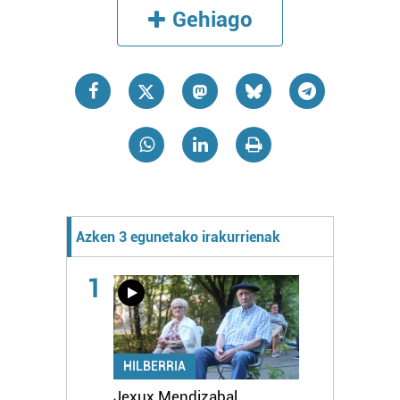
Gehiago
Azken 3 egunetako irakurrienak
1
HILBERRIA
Jexux Mendizabal