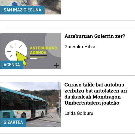
SAN INAZIO EGUNA
Asteburuan Goierrin zer?
Goierriko Hitza
AGENDA
Guraso talde bat autobus
zerbitzu bat antolatzen ari
da ikasleak Mondragon
Unibertsitatera joateko
Laida Goiburu
GIZARTEA