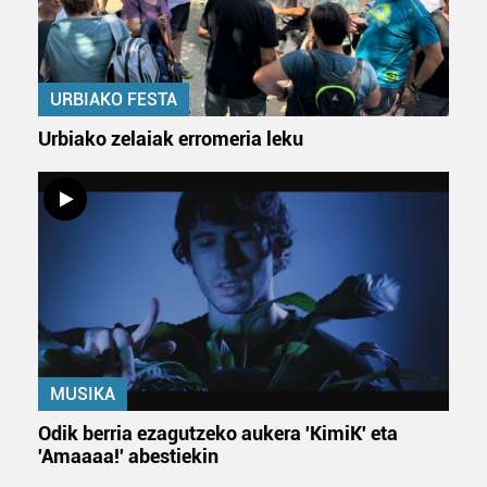
URBIAKO FESTA
Urbiako zelaiak erromeria leku
MUSIKA
Odik berria ezagutzeko aukera 'KimiK' eta
'Amaaaa!' abestiekin