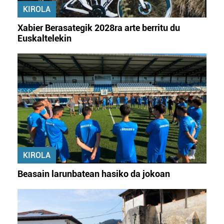
KIROLA
Xabier Berasategik 2028ra arte berritu du
Euskaltelekin
KIROLA
Beasain larunbatean hasiko da jokoan