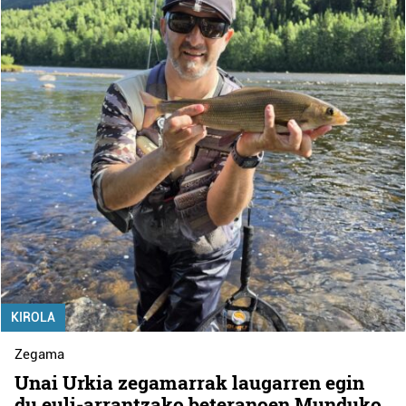
KIROLA
Zegama
Unai Urkia zegamarrak laugarren egin
du euli-arrantzako beteranoen Munduko