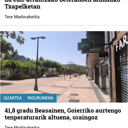
Txapelketan
Tere Madinabeitia
GIZARTEA
INGURUMENA
41,8 gradu Beasainen, Goierriko aurtengo
tenperaturarik altuena, oraingoz
Tere Madinabeitia