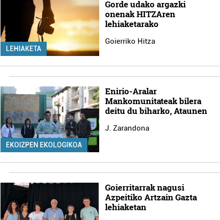
Gorde udako argazki
onenak HITZAren
lehiaketarako
Goierriko Hitza
LEHIAKETA
Enirio-Aralar
Mankomunitateak bilera
deitu du biharko, Ataunen
J. Zarandona
EKOIZPEN EKOLOGIKOA
Goierritarrak nagusi
Azpeitiko Artzain Gazta
lehiaketan