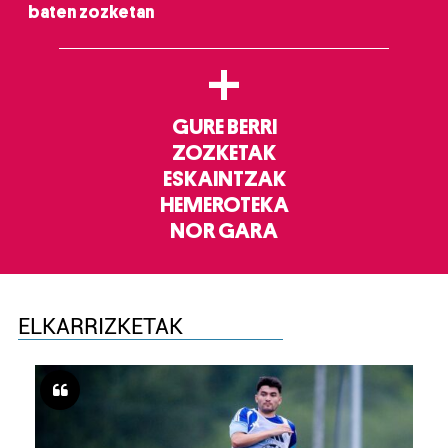
baten zozketan
+
GURE BERRI
ZOZKETAK
ESKAINTZAK
HEMEROTEKA
NOR GARA
ELKARRIZKETAK