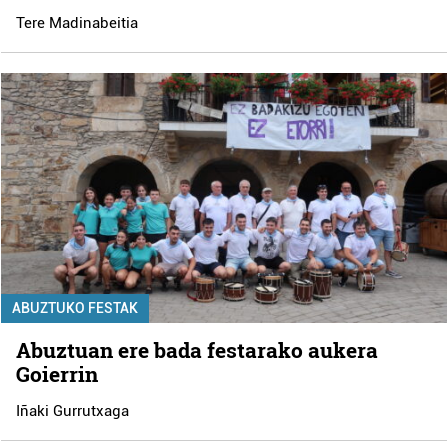
Tere Madinabeitia
ABUZTUKO FESTAK
Abuztuan ere bada festarako aukera
Goierrin
Iñaki Gurrutxaga