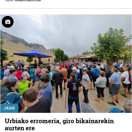
JAIAK
Urbiako erromeria, giro bikainarekin
aurten ere