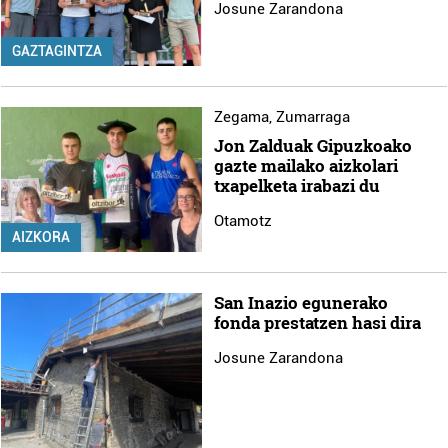
Josune Zarandona
GAZTAGINTZA
Zegama
,
Zumarraga
Jon Zalduak Gipuzkoako
gazte mailako aizkolari
txapelketa irabazi du
Otamotz
AIZKORA
San Inazio egunerako
fonda prestatzen hasi dira
Josune Zarandona