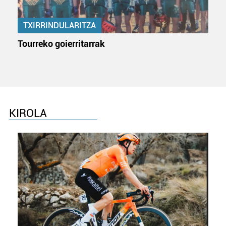
TXIRRINDULARITZA
Tourreko goierritarrak
KIROLA