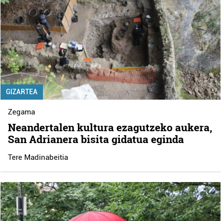
GIZARTEA
Zegama
Neandertalen kultura ezagutzeko aukera,
San Adrianera bisita gidatua eginda
Tere Madinabeitia