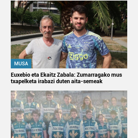
MUSA
Euxebio eta Ekaitz Zabala: Zumarragako mus
txapelketa irabazi duten aita-semeak