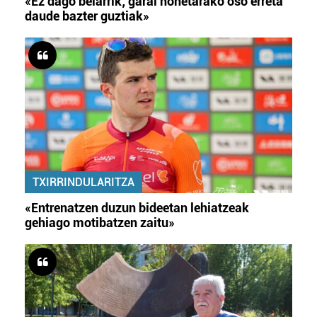
«Ez dago belarrik; garai honetarako oso erreta
daude bazter guztiak»
TXIRRINDULARITZA
«Entrenatzen duzun bideetan lehiatzeak
gehiago motibatzen zaitu»