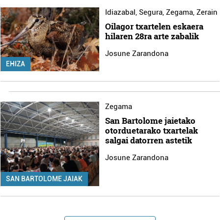
Idiazabal
,
Segura
,
Zegama
,
Zerain
Oilagor txartelen eskaera
hilaren 28ra arte zabalik
Josune Zarandona
EHIZA
Zegama
San Bartolome jaietako
otorduetarako txartelak
salgai datorren astetik
Josune Zarandona
SAN BARTOLOME JAIAK