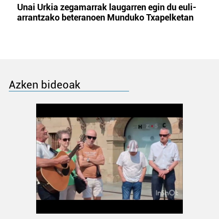
Unai Urkia zegamarrak laugarren egin du euli-
arrantzako beteranoen Munduko Txapelketan
Azken bideoak