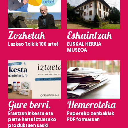
irakurri
Zozketak
Eskaintzak
Lazkao Txikik 100 urte!
EUSKAL HERRIA
MUSEOA
Gure berri.
Hemeroteka
Erantzun inkesta eta
Papereko zenbakiak
parte hartu Iztuetako
PDF formatuan
produktuen saski