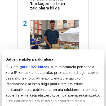
'Kaxkagorri' artzain
zaldibiarra hil da
2
EKONOMIA
Datuen erabilera arduratsua
Telleria gaztak Donibane
Lohitzuneko azokara iritsi
Guk eta
gure 1022 kideek
sure informacio pertsonala,
dira
zure IP zenbakia, esaterako, prozesatzen ditugu, cookie
bezalako teknologiak erabiliz eta zure gailuko
3
informazioak azitzen dugu publizitate eta eduki
pertsonalizatua, publizitatearen eta edukiaren neurketa,
audientzia-ikerketa eta zerbitzuen garapena eskaintzeko.
Zure datuak nork eta zertarako erabiltzen dituen