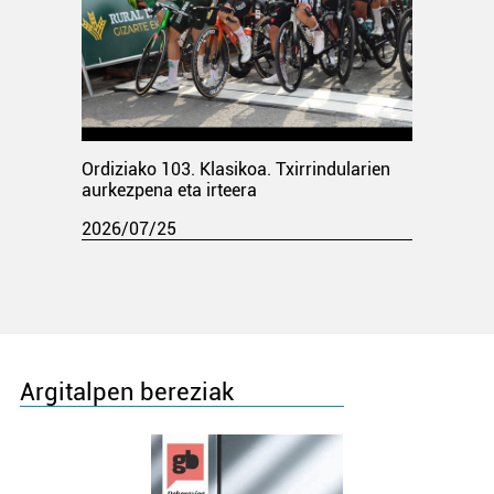
Ordiziako 103. Klasikoa. Txirrindularien
aurkezpena eta irteera
2026/07/25
Argitalpen bereziak