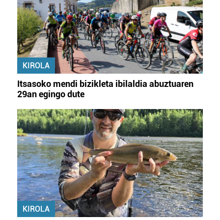
KIROLA
Itsasoko mendi bizikleta ibilaldia abuztuaren
29an egingo dute
KIROLA