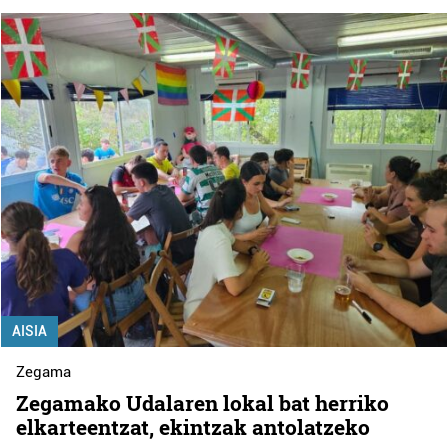
AISIA
Zegama
Zegamako Udalaren lokal bat herriko
elkarteentzat, ekintzak antolatzeko