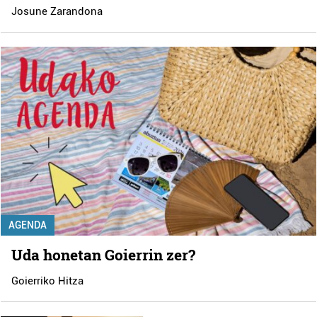
Josune Zarandona
AGENDA
Uda honetan Goierrin zer?
Goierriko Hitza