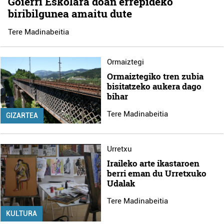
Goierri Eskolara doan errepideko
biribilgunea amaitu dute
Tere Madinabeitia
Ormaiztegi
Ormaiztegiko tren zubia
bisitatzeko aukera dago
bihar
Tere Madinabeitia
GIZARTEA
Urretxu
Iraileko arte ikastaroen
berri eman du Urretxuko
Udalak
Tere Madinabeitia
KULTURA