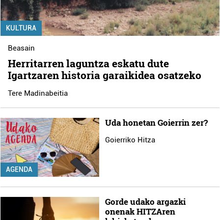
KULTURA
Beasain
Herritarren laguntza eskatu dute
Igartzaren historia garaikidea osatzeko
Tere Madinabeitia
Uda honetan Goierrin zer?
Goierriko Hitza
AGENDA
Gorde udako argazki
onenak HITZAren