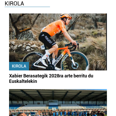
KIROLA
KIROLA
Xabier Berasategik 2028ra arte berritu du
Euskaltelekin