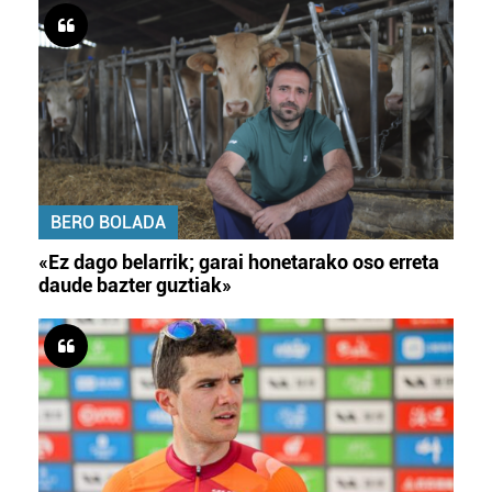
BERO BOLADA
«Ez dago belarrik; garai honetarako oso erreta
daude bazter guztiak»