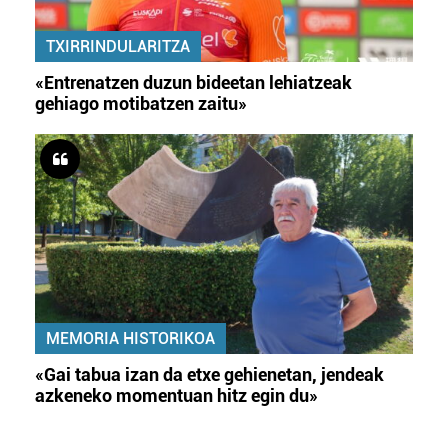
TXIRRINDULARITZA
«Entrenatzen duzun bideetan lehiatzeak
gehiago motibatzen zaitu»
MEMORIA HISTORIKOA
«Gai tabua izan da etxe gehienetan, jendeak
azkeneko momentuan hitz egin du»