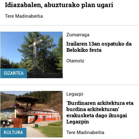
Idiazabalen, abuzturako plan ugari
Tere Madinabeitia
Zumarraga
Irailaren 13an ospatuko da
Belokiko festa
Otamotz
GIZARTEA
Legazpi
'Burdinaren arkitektura eta
burdina arkitekturan'
erakusketa dago ikusgai
Legazpin
Tere Madinabeitia
KULTURA