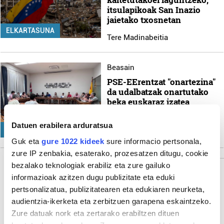
itsulapikoak San Inazio
jaietako txosnetan
ELKARTASUNA
Tere Madinabeitia
Beasain
PSE-EErentzat "onartezina"
da udalbatzak onartutako
beka euskaraz izatea
Laida Goiburu
Datuen erabilera arduratsua
POLITIKA
Guk eta
gure 1022 kideek
sure informacio pertsonala,
zure IP zenbakia, esaterako, prozesatzen ditugu, cookie
bezalako teknologiak erabiliz eta zure gailuko
informazioak azitzen dugu publizitate eta eduki
pertsonalizatua, publizitatearen eta edukiaren neurketa,
Gehiago
audientzia-ikerketa eta zerbitzuen garapena eskaintzeko.
Zure datuak nork eta zertarako erabiltzen dituen