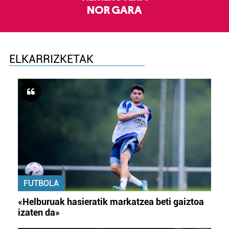
NOR GARA
ELKARRIZKETAK
FUTBOLA
«Helburuak hasieratik markatzea beti gaiztoa
izaten da»