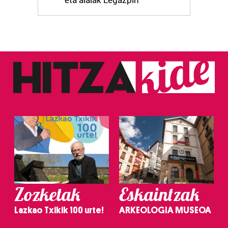
Zozketak
Eskaintzak
Lazkao Txikik 100 urte!
ARKEOLOGIA MUSEOA