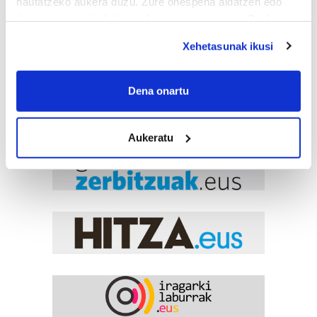
hautatzeko aukera duzu. Zure onespena aldatzen edo
deuseztatzen ahal duzu edozein momentutan, Cookie
deklaraziotik edo Privacy triggerean klikatuz.
Xehetasunak ikusi
If you allow, we would also like to:
Collect information about your geographical
Dena onartu
location which can be accurate to within several
meters
Aukeratu
Identify your device by actively scanning it for
specific characteristics (fingerprinting)
Find out more about how your personal data is processed
and set your preferences in the
details section
.
Guk eta gure bazkideek zure datu pertsonalak
prozesatzen ditugu, zure IP zenbakia, besteak beste,
teknologia erabiliz, cookieak adibidez, iragarki eta eduki
pertsonalizatuak eskaintzeko, iragarkiak eta edukia
neurtzeko, jendeari buruzko informazioa biltzeko eta
produktuak garatzeko. Zure datuak nork eta zertarako