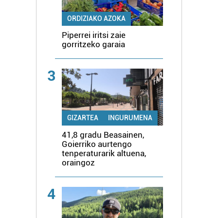
ORDIZIAKO AZOKA
Piperrei iritsi zaie
gorritzeko garaia
3
GIZARTEA
INGURUMENA
41,8 gradu Beasainen,
Goierriko aurtengo
tenperaturarik altuena,
oraingoz
4