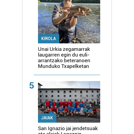
KIROLA
Unai Urkia zegamarrak
laugarren egin du euli-
arrantzako beteranoen
Munduko Txapelketan
5
JAIAK
San Ignazio jai jendetsuak
eta alaiak Legazpin