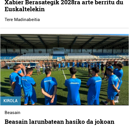
Xabier Berasategik 2028ra arte berritu du
Euskaltelekin
Tere Madinabeitia
KIROLA
Beasain
Beasain larunbatean hasiko da jokoan