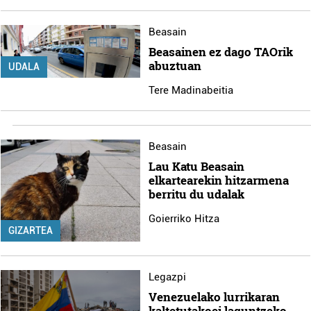
Beasain
Beasainen ez dago TAOrik
abuztuan
UDALA
Tere Madinabeitia
Beasain
Lau Katu Beasain
elkartearekin hitzarmena
berritu du udalak
Goierriko Hitza
GIZARTEA
Legazpi
Venezuelako lurrikaran
kaltetutakoei laguntzeko,