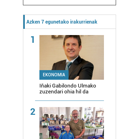
Azken 7 egunetako irakurrienak
1
EKONOMIA
Iñaki Gabilondo Ulmako
zuzendari ohia hil da
2