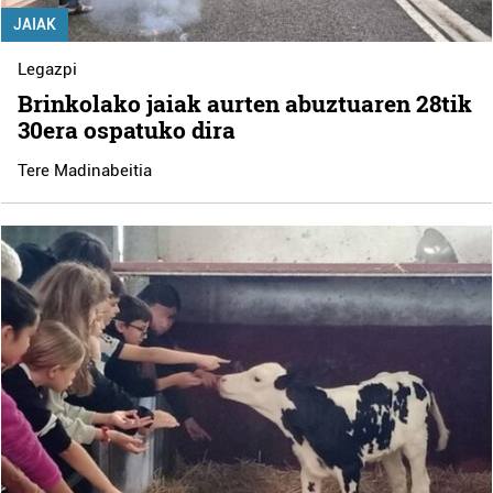
JAIAK
Legazpi
Brinkolako jaiak aurten abuztuaren 28tik
30era ospatuko dira
Tere Madinabeitia