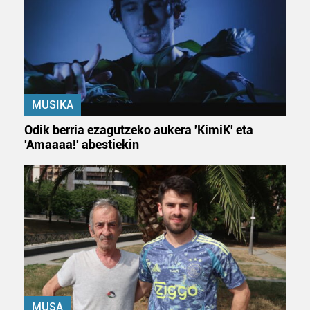
MUSIKA
Odik berria ezagutzeko aukera 'KimiK' eta
'Amaaaa!' abestiekin
MUSA