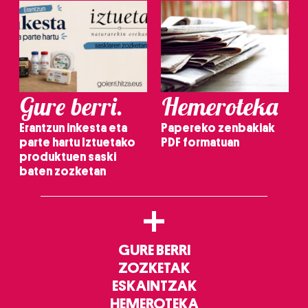
Gure berri.
Hemeroteka
Erantzun inkesta eta
Papereko zenbakiak
parte hartu Iztuetako
PDF formatuan
produktuen saski
baten zozketan
+
GURE BERRI
ZOZKETAK
ESKAINTZAK
HEMEROTEKA