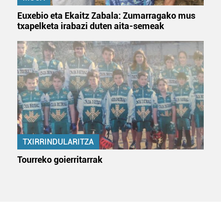
Euxebio eta Ekaitz Zabala: Zumarragako mus
txapelketa irabazi duten aita-semeak
TXIRRINDULARITZA
Tourreko goierritarrak