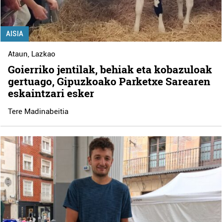
AISIA
Ataun
,
Lazkao
Goierriko jentilak, behiak eta kobazuloak
gertuago, Gipuzkoako Parketxe Sarearen
eskaintzari esker
Tere Madinabeitia