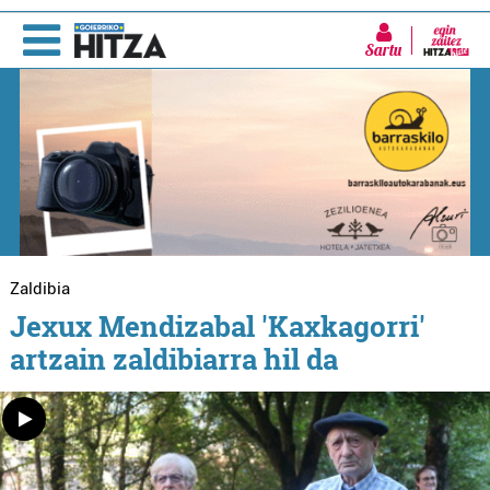
Sartu
Zaldibia
Jexux Mendizabal 'Kaxkagorri'
artzain zaldibiarra hil da