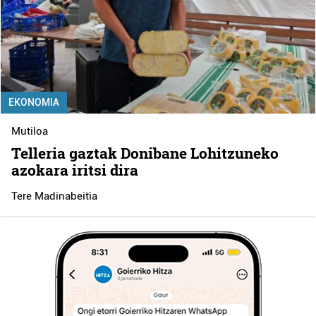
EKONOMIA
Mutiloa
Telleria gaztak Donibane Lohitzuneko
azokara iritsi dira
Tere Madinabeitia