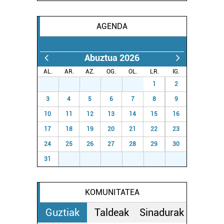
irakurri
AGENDA
Abuztua 2026
AL.
AR.
AZ.
OG.
OL.
LR.
IG.
27
28
29
30
31
1
2
3
4
5
6
7
8
9
10
11
12
13
14
15
16
17
18
19
20
21
22
23
24
25
26
27
28
29
30
31
1
2
3
4
5
6
KOMUNITATEA
Guztiak
Taldeak
Sinadurak