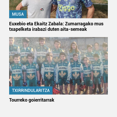
MUSA
Euxebio eta Ekaitz Zabala: Zumarragako mus
txapelketa irabazi duten aita-semeak
TXIRRINDULARITZA
Tourreko goierritarrak