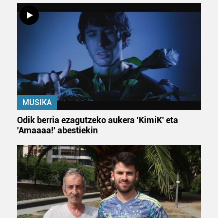
MUSIKA
Odik berria ezagutzeko aukera 'KimiK' eta
'Amaaaa!' abestiekin