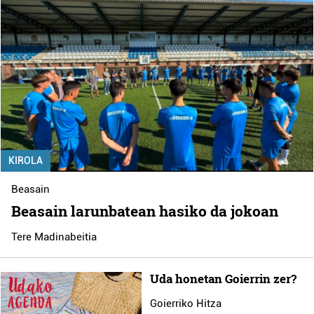
KIROLA
Beasain
Beasain larunbatean hasiko da jokoan
Tere Madinabeitia
Uda honetan Goierrin zer?
Goierriko Hitza