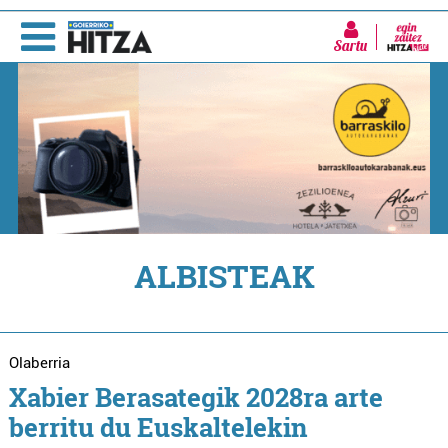
Sartu
ALBISTEAK
Olaberria
Xabier Berasategik 2028ra arte
berritu du Euskaltelekin