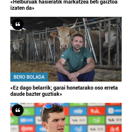
«Helburuak hasieratik markatzea beti gaiztoa
izaten da»
BERO BOLADA
«Ez dago belarrik; garai honetarako oso erreta
daude bazter guztiak»