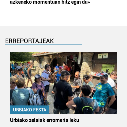
azkeneko momentuan hitz egin du»
ERREPORTAJEAK
URBIAKO FESTA
Urbiako zelaiak erromeria leku