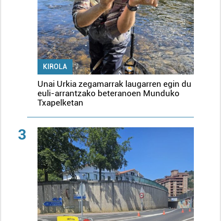
KIROLA
Unai Urkia zegamarrak laugarren egin du
euli-arrantzako beteranoen Munduko
Txapelketan
3