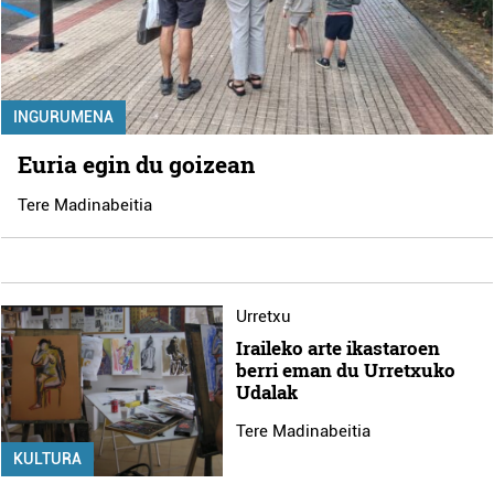
INGURUMENA
Euria egin du goizean
Tere Madinabeitia
Urretxu
Iraileko arte ikastaroen
berri eman du Urretxuko
Udalak
Tere Madinabeitia
KULTURA