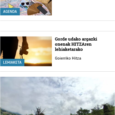
AGENDA
Gorde udako argazki
onenak HITZAren
lehiaketarako
Goierriko Hitza
LEHIAKETA