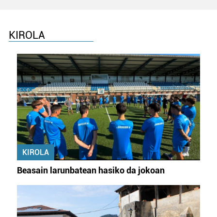
KIROLA
KIROLA
Beasain larunbatean hasiko da jokoan