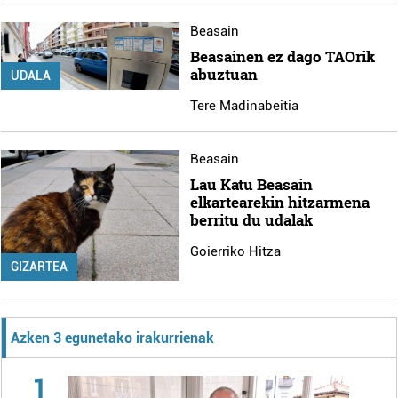
Beasain
Beasainen ez dago TAOrik
abuztuan
UDALA
Tere Madinabeitia
Beasain
Lau Katu Beasain
elkartearekin hitzarmena
berritu du udalak
Goierriko Hitza
GIZARTEA
Azken 3 egunetako irakurrienak
1