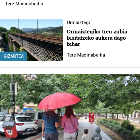
Tere Madinabeitia
Ormaiztegi
Ormaiztegiko tren zubia
bisitatzeko aukera dago
bihar
Tere Madinabeitia
GIZARTEA