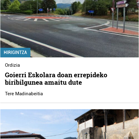
HIRIGINTZA
Ordizia
Goierri Eskolara doan errepideko
biribilgunea amaitu dute
Tere Madinabeitia