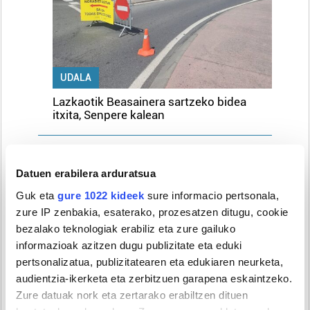
UDALA
Lazkaotik Beasainera sartzeko bidea
itxita, Senpere kalean
4
Datuen erabilera arduratsua
Guk eta
gure 1022 kideek
sure informacio pertsonala,
zure IP zenbakia, esaterako, prozesatzen ditugu, cookie
bezalako teknologiak erabiliz eta zure gailuko
informazioak azitzen dugu publizitate eta eduki
pertsonalizatua, publizitatearen eta edukiaren neurketa,
audientzia-ikerketa eta zerbitzuen garapena eskaintzeko.
GIZARTEA
Zure datuak nork eta zertarako erabiltzen dituen
Ormaiztegiko tren zubia bisitatzeko