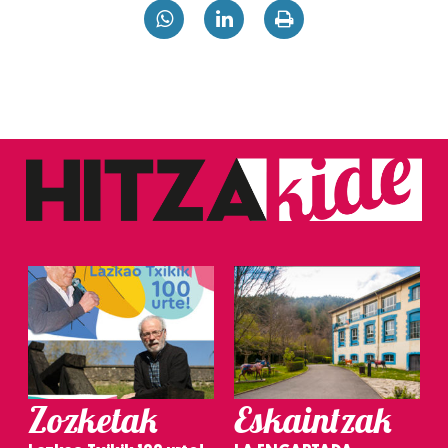
Zozketak
Eskaintzak