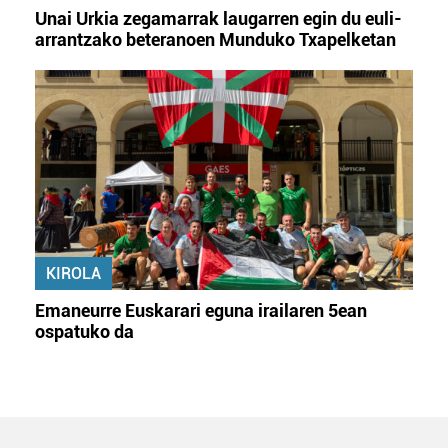
Unai Urkia zegamarrak laugarren egin du euli-
arrantzako beteranoen Munduko Txapelketan
KIROLA
Emaneurre Euskarari eguna irailaren 5ean
ospatuko da