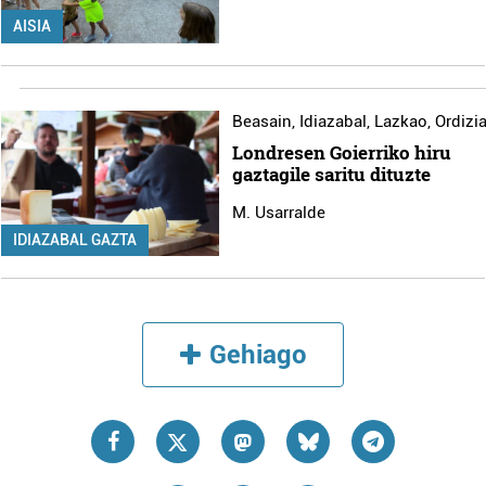
irakurri
AISIA
Beasain
,
Idiazabal
,
Lazkao
,
Ordizi
Londresen Goierriko hiru
gaztagile saritu dituzte
M. Usarralde
IDIAZABAL GAZTA
Gehiago