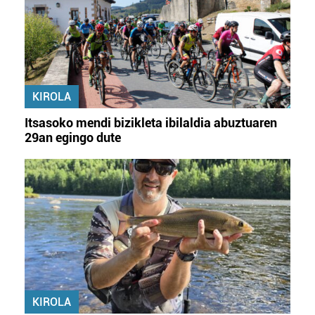
KIROLA
Itsasoko mendi bizikleta ibilaldia abuztuaren
29an egingo dute
KIROLA