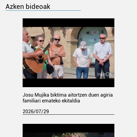
Azken bideoak
Josu Mujika biktima aitortzen duen agiria
familiari emateko ekitaldia
2026/07/29