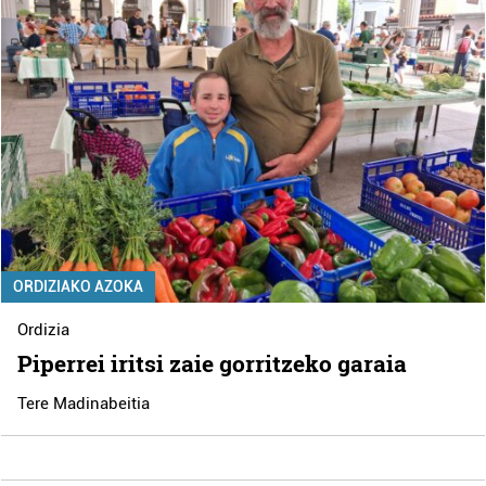
ORDIZIAKO AZOKA
Ordizia
Piperrei iritsi zaie gorritzeko garaia
Tere Madinabeitia