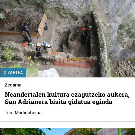
GIZARTEA
Zegama
Neandertalen kultura ezagutzeko aukera,
San Adrianera bisita gidatua eginda
Tere Madinabeitia