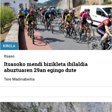
KIROLA
Itsaso
Itsasoko mendi bizikleta ibilaldia
abuztuaren 29an egingo dute
Tere Madinabeitia