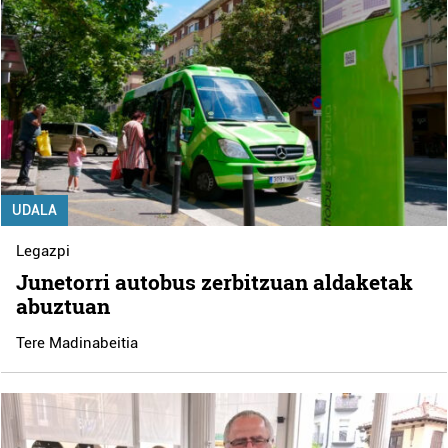
UDALA
Legazpi
Junetorri autobus zerbitzuan aldaketak
abuztuan
Tere Madinabeitia