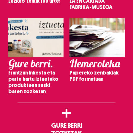
Lazkao Txikik 100 urte!
LA ENCARTADA
FABRIKA-MUSEOA
Gure berri.
Hemeroteka
Erantzun inkesta eta
Papereko zenbakiak
parte hartu Iztuetako
PDF formatuan
produktuen saski
baten zozketan
+
GURE BERRI