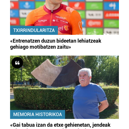
TXIRRINDULARITZA
«Entrenatzen duzun bideetan lehiatzeak
gehiago motibatzen zaitu»
MEMORIA HISTORIKOA
«Gai tabua izan da etxe gehienetan, jendeak