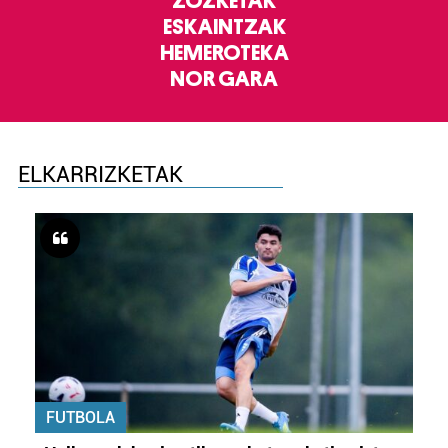
ZOZKETAK
ESKAINTZAK
HEMEROTEKA
NOR GARA
ELKARRIZKETAK
FUTBOLA