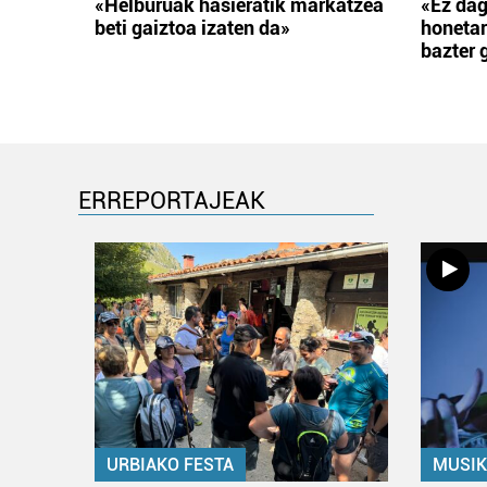
«Helburuak hasieratik markatzea
«Ez dag
beti gaiztoa izaten da»
honetar
bazter 
ERREPORTAJEAK
URBIAKO FESTA
MUSIK