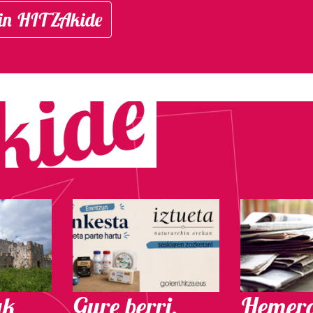
in HITZAkide
ak
Gure berri.
Hemero