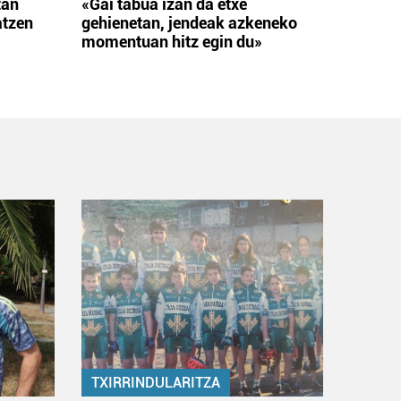
tan
«Gai tabua izan da etxe
atzen
gehienetan, jendeak azkeneko
momentuan hitz egin du»
TXIRRINDULARITZA