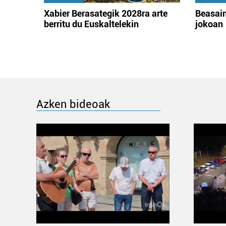
Xabier Berasategik 2028ra arte
Beasain
berritu du Euskaltelekin
jokoan
Azken bideoak