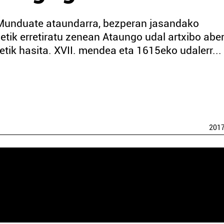
Munduate ataundarra, bezperan jasandako
tik erretiratu zenean Ataungo udal artxibo abe
etik hasita. XVII. mendea eta 1615eko udalerr...
201