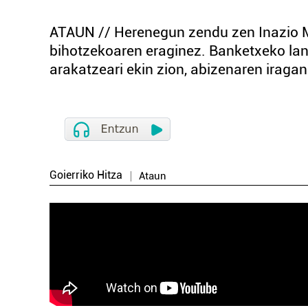
ATAUN // Herenegun zendu zen Inazio 
bihotzekoaren eraginez. Banketxeko lane
arakatzeari ekin zion, abizenaren iragan
Goierriko Hitza
Ataun