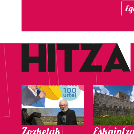
Eg
Zozketak
Eskaintz