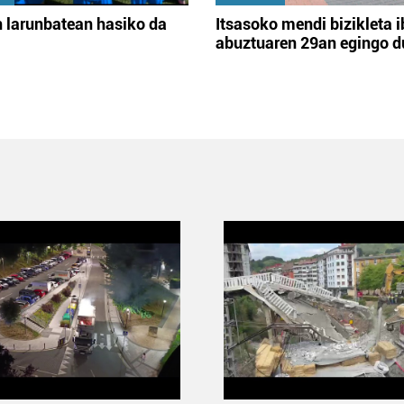
 larunbatean hasiko da
Itsasoko mendi bizikleta i
abuztuaren 29an egingo d