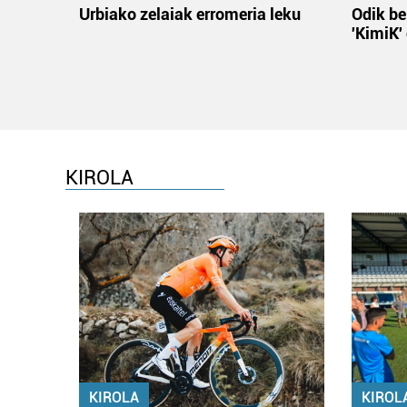
Urbiako zelaiak erromeria leku
Odik be
'KimiK'
KIROLA
KIROLA
KIROL