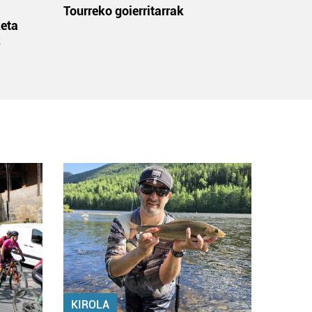
:
Tourreko goierritarrak
eta
k
KIROLA