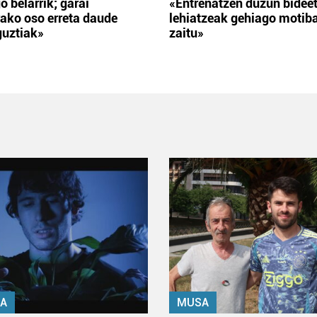
o belarrik; garai
«Entrenatzen duzun bidee
ako oso erreta daude
lehiatzeak gehiago motib
guztiak»
zaitu»
A
MUSA