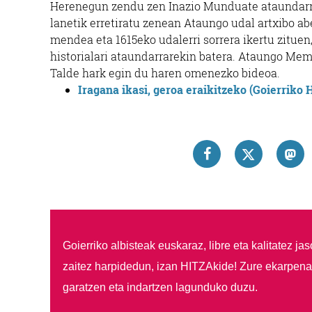
Herenegun zendu zen Inazio Munduate ataundarra
lanetik erretiratu zenean Ataungo udal artxibo abe
mendea eta 1615eko udalerri sorrera ikertu zituen
historialari ataundarrarekin batera. Ataungo Memo
Talde hark egin du haren omenezko bideoa.
Iragana ikasi, geroa eraikitzeko (Goierriko H
Goierriko albisteak euskaraz, libre eta kalitatez ja
zaitez harpidedun, izan HITZAkide!
Zure ekarpenar
garatzen eta indartzen lagunduko duzu.