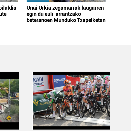
bilaldia
Unai Urkia zegamarrak laugarren
ute
egin du euli-arrantzako
beteranoen Munduko Txapelketan