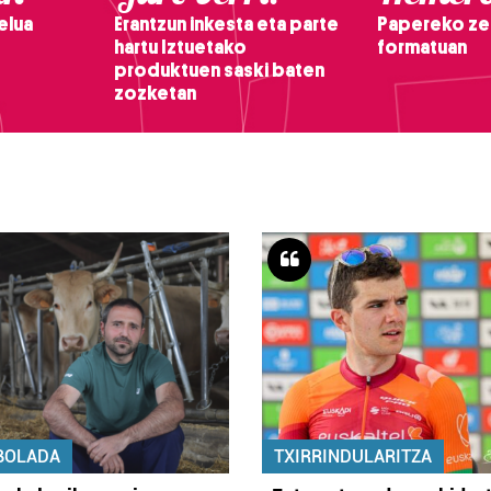
elua
Erantzun inkesta eta parte
Papereko ze
hartu Iztuetako
formatuan
produktuen saski baten
zozketan
BOLADA
TXIRRINDULARITZA