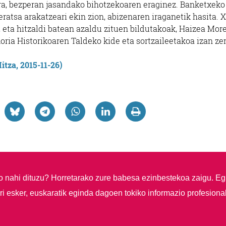
, bezperan jasandako bihotzekoaren eraginez. Banketxeko
ratsa arakatzeari ekin zion, abizenaren iraganetik hasita. X
, eta hitzaldi batean azaldu zituen bildutakoak, Haizea Mor
ria Historikoaren Taldeko kide eta sortzaileetakoa izan ze
itza, 2015-11-26)
so nahi dituzu?
Horretarako zure babesa ezinbestekoa zaigu. Eg
i esker, euskaratik eginda dagoen tokiko informazio profesiona