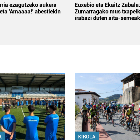
rria ezagutzeko aukera
Euxebio eta Ekaitz Zabala
 eta 'Amaaaa!' abestiekin
Zumarragako mus txapelk
irabazi duten aita-semea
A
KIROLA