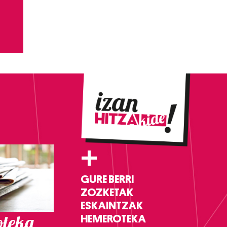
+
GURE BERRI
ZOZKETAK
ESKAINTZAK
teka
HEMEROTEKA