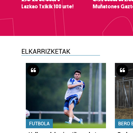
Lazkao Txikik 100 urte!
Muñatones Gazt
ELKARRIZKETAK
FUTBOLA
BERO 