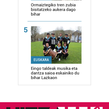
Ormaiztegiko tren zubia
bisitatzeko aukera dago
bihar
5
EUSKARA
Eingo taldeak musika eta
dantza saioa eskainiko du
bihar Lazkaon