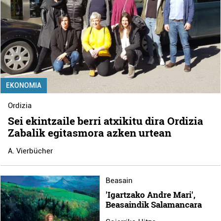
EKONOMIA
Ordizia
Sei ekintzaile berri atxikitu dira Ordizia
Zabalik egitasmora azken urtean
A. Vierbücher
Beasain
'Igartzako Andre Mari',
Beasaindik Salamancara