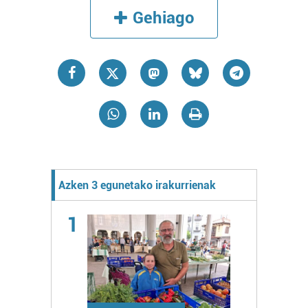
Gehiago
Azken 3 egunetako irakurrienak
1