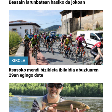
Beasain larunbatean hasiko da jokoan
KIROLA
Itsasoko mendi bizikleta ibilaldia abuztuaren
29an egingo dute