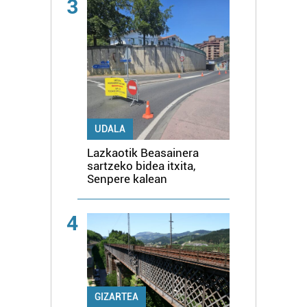
3
UDALA
Lazkaotik Beasainera
sartzeko bidea itxita,
Senpere kalean
4
GIZARTEA