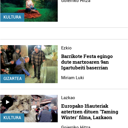
Goierriko Hitza
KULTURA
Ezkio
Barrikote Festa egingo
dute martxoaren 9an
Igartubeiti baserrian
Miriam Luki
GIZARTEA
Lazkao
Europako Iñauteriak
aztertzen dituen 'Taming
Winter' filma, Lazkaon
KULTURA
Goierriko Hitza