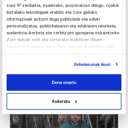
zure IP zenbakia, esaterako, prozesatzen ditugu, cookie
bezalako teknologiak erabiliz eta zure gailuko
informazioak azitzen dugu publizitate eta eduki
pertsonalizatua, publizitatearen eta edukiaren neurketa,
audientzia-ikerketa eta zerbitzuen garapena eskaintzeko.
Zure datuak nork eta zertarako erabiltzen dituen
hautatzeko aukera duzu. Zure onespena aldatzen edo
deuseztatzen ahal duzu edozein momentutan, Cookie
deklaraziotik edo Privacy triggerean klikatuz.
Xehetasunak ikusi
FUTBOLA
If you allow, we would also like to:
«Helburuak hasieratik markatzea beti gaiztoa
izaten da»
Collect information about your geographical
Dena onartu
location which can be accurate to within several
meters
Aukeratu
Identify your device by actively scanning it for
specific characteristics (fingerprinting)
Find out more about how your personal data is processed
and set your preferences in the
details section
.