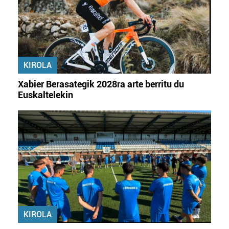
KIROLA
Xabier Berasategik 2028ra arte berritu du
Euskaltelekin
KIROLA