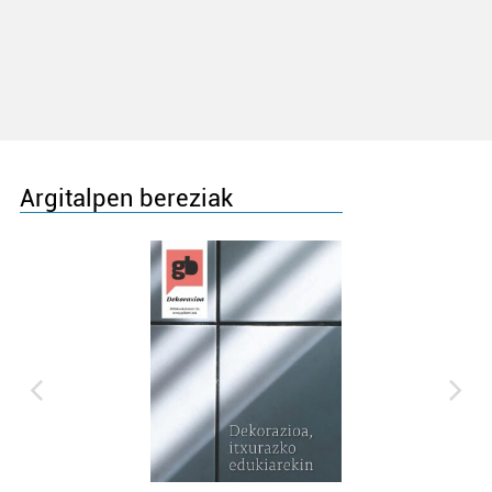
Argitalpen bereziak