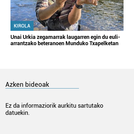
KIROLA
Unai Urkia zegamarrak laugarren egin du euli-
arrantzako beteranoen Munduko Txapelketan
Azken bideoak
Ez da informaziorik aurkitu sartutako
datuekin.