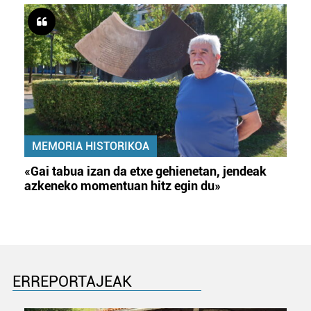
Webgune honek cookie propioak eta hirugarrenen cookie-
fitxategiak erabiltzen ditu. Zure esperientzia eta
zerbitzuak hobetzeko asmoz, cookie teknologiaz
baliatzen gara. Ohar hau onartuz gero, teknologia hori
erabiltzeko baimen esplizitua ematen diguzu.
Gehiago
irakurri
MEMORIA HISTORIKOA
«Gai tabua izan da etxe gehienetan, jendeak
azkeneko momentuan hitz egin du»
ERREPORTAJEAK