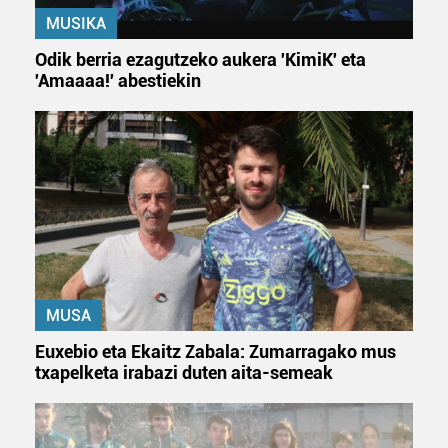
MUSIKA
Odik berria ezagutzeko aukera 'KimiK' eta
'Amaaaa!' abestiekin
MUSA
Euxebio eta Ekaitz Zabala: Zumarragako mus
txapelketa irabazi duten aita-semeak