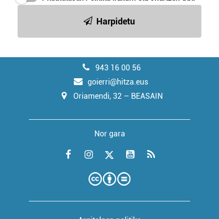
Harpidetu
943 16 00 56
goierri@hitza.eus
Oriamendi, 32 – BEASAIN
Nor gara