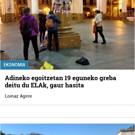
EKONOMIA
Adineko egoitzetan 19 eguneko greba
deitu du ELAk, gaur hasita
Loinaz Agirre