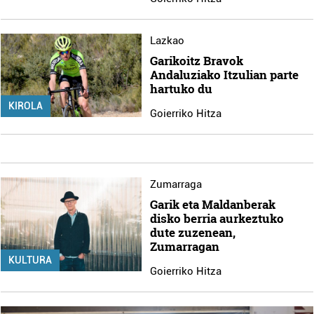
Lazkao
Garikoitz Bravok
Andaluziako Itzulian parte
hartuko du
KIROLA
Goierriko Hitza
Zumarraga
Garik eta Maldanberak
disko berria aurkeztuko
dute zuzenean,
Zumarragan
KULTURA
Goierriko Hitza