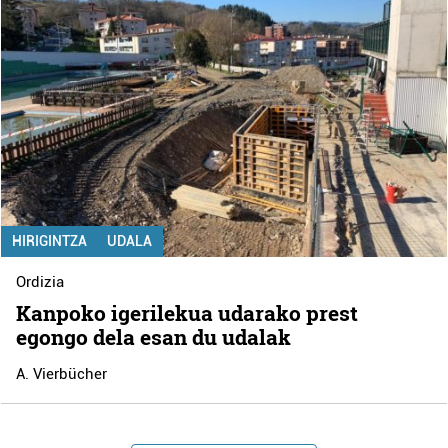
HIRIGINTZA
UDALA
Ordizia
Kanpoko igerilekua udarako prest
egongo dela esan du udalak
A. Vierbücher