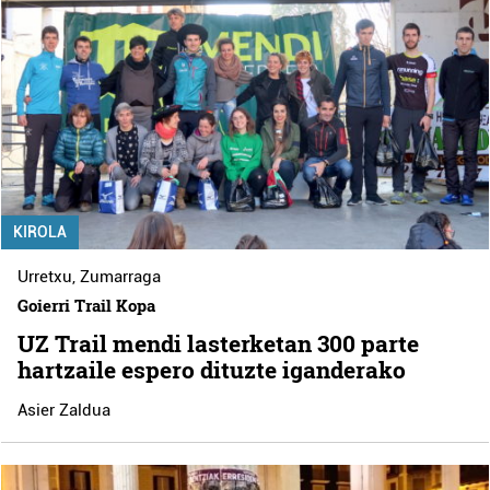
KIROLA
Urretxu
,
Zumarraga
Goierri Trail Kopa
UZ Trail mendi lasterketan 300 parte
hartzaile espero dituzte iganderako
Asier Zaldua