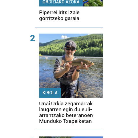
ORDIZIAKO AZOKA
Piperrei iritsi zaie
gorritzeko garaia
2
KIROLA
Unai Urkia zegamarrak
laugarren egin du euli-
arrantzako beteranoen
Munduko Txapelketan