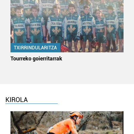
TXIRRINDULARITZA
Tourreko goierritarrak
KIROLA