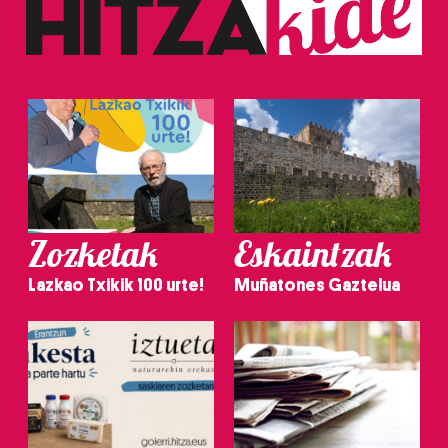
Zozketak
Eskaintzak
Lazkao Txikik 100 urte!
Muñatones Gaztelua