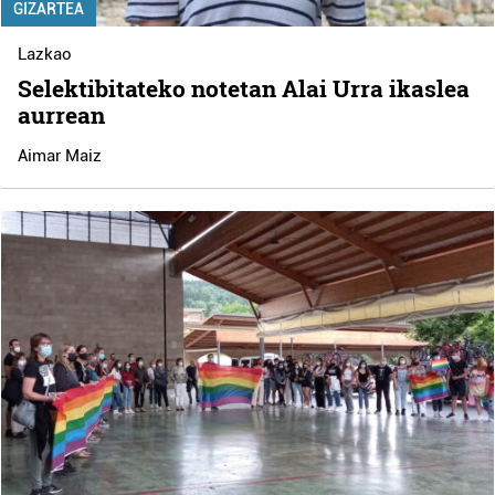
GIZARTEA
Lazkao
Selektibitateko notetan Alai Urra ikaslea
aurrean
Aimar Maiz