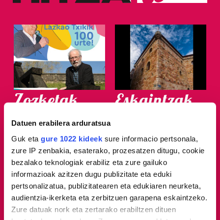
Zozketak
Eskaintzak
Lazkao Txikik 100 urte!
ARRANTZALEEN
Datuen erabilera arduratsua
MUSEOA
Guk eta
gure 1022 kideek
sure informacio pertsonala,
zure IP zenbakia, esaterako, prozesatzen ditugu, cookie
bezalako teknologiak erabiliz eta zure gailuko
informazioak azitzen dugu publizitate eta eduki
pertsonalizatua, publizitatearen eta edukiaren neurketa,
audientzia-ikerketa eta zerbitzuen garapena eskaintzeko.
Zure datuak nork eta zertarako erabiltzen dituen
Gure berri.
Hemeroteka