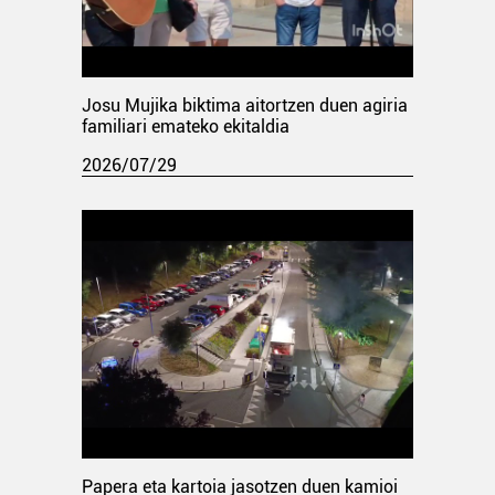
Josu Mujika biktima aitortzen duen agiria
familiari emateko ekitaldia
2026/07/29
Papera eta kartoia jasotzen duen kamioi