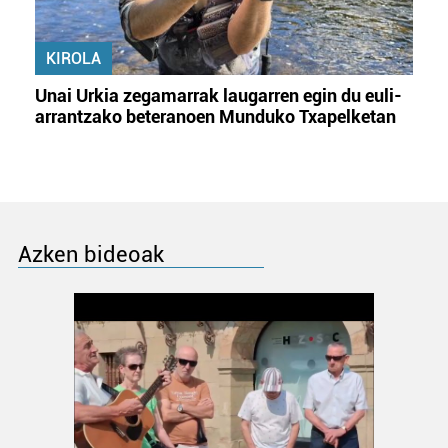
KIROLA
Unai Urkia zegamarrak laugarren egin du euli-
arrantzako beteranoen Munduko Txapelketan
Azken bideoak