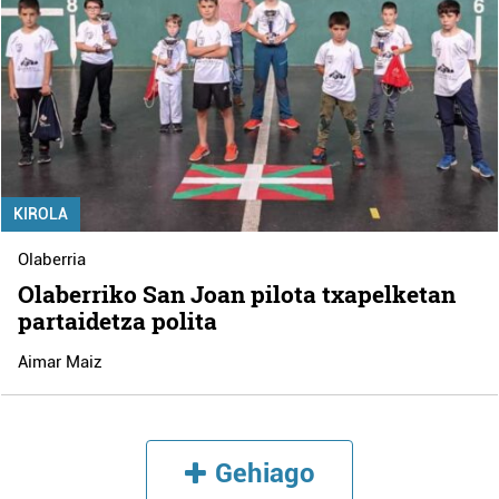
KIROLA
Olaberria
Olaberriko San Joan pilota txapelketan
partaidetza polita
Aimar Maiz
Gehiago