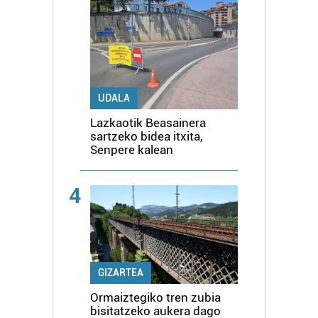
UDALA
Lazkaotik Beasainera
sartzeko bidea itxita,
Senpere kalean
4
GIZARTEA
Ormaiztegiko tren zubia
bisitatzeko aukera dago