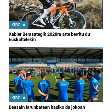
KIROLA
Xabier Berasategik 2028ra arte berritu du
Euskaltelekin
KIROLA
Beasain larunbatean hasiko da jokoan