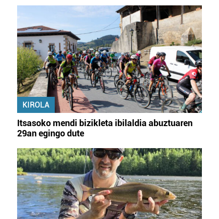
KIROLA
Itsasoko mendi bizikleta ibilaldia abuztuaren
29an egingo dute