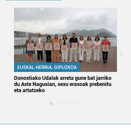
EUSKAL HERRIA, GIPUZKOA
Donostiako Udalak arreta gune bat jarriko
Ur
du Aste Nagusian, sexu erasoak prebenitu
es
eta artatzeko
lu