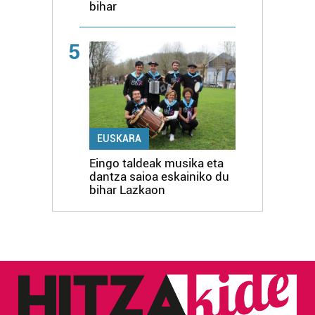
bihar
5
EUSKARA
Eingo taldeak musika eta
dantza saioa eskainiko du
bihar Lazkaon