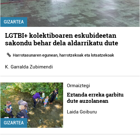
GIZARTEA
LGTBI+ kolektiboaren eskubideetan
sakondu behar dela aldarrikatu dute
Harrotasunaren egunean, harrotzekoak eta lotsatzekoak
K. Garralda Zubimendi
Ormaiztegi
Eztanda erreka garbitu
dute auzolanean
Laida Goiburu
GIZARTEA