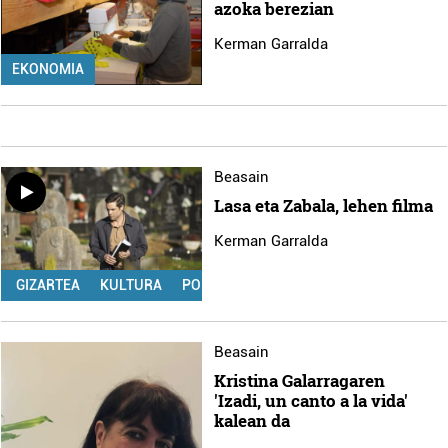
azoka berezian
Kerman Garralda
EKONOMIA
Beasain
Lasa eta Zabala, lehen filma
Kerman Garralda
GIZARTEA
KULTURA
POLITIKA
Beasain
Kristina Galarragaren
'Izadi, un canto a la vida'
kalean da