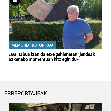
MEMORIA HISTORIKOA
«Gai tabua izan da etxe gehienetan, jendeak
azkeneko momentuan hitz egin du»
ERREPORTAJEAK