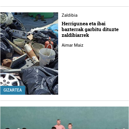
Zaldibia
Herrigunea eta ibai
bazterrak garbitu dituzte
zaldibiarrek
Aimar Maiz
GIZARTEA