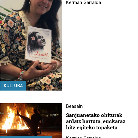
Kerman Garralda
KULTURA
Beasain
Sanjuanetako ohiturak
ardatz hartuta, euskaraz
hitz egiteko topaketa