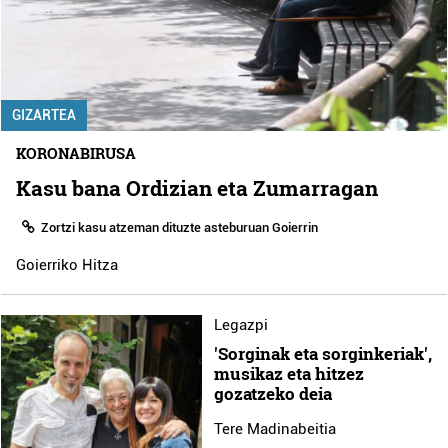
GIZARTEA
KORONABIRUSA
Kasu bana Ordizian eta Zumarragan
Zortzi kasu atzeman dituzte asteburuan Goierrin
Goierriko Hitza
Legazpi
'Sorginak eta sorginkeriak',
musikaz eta hitzez
gozatzeko deia
Tere Madinabeitia