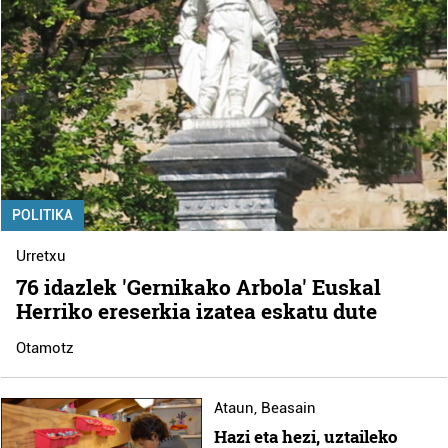
POLITIKA
Urretxu
76 idazlek 'Gernikako Arbola' Euskal
Herriko ereserkia izatea eskatu dute
Otamotz
Ataun
,
Beasain
Hazi eta hezi, uztaileko