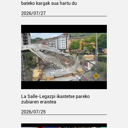
bateko kargak sua hartu du
2026/07/27
La Salle-Legazpi ikastetxe pareko
zubiaren eraistea
2026/07/25