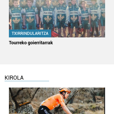
TXIRRINDULARITZA
Tourreko goierritarrak
KIROLA