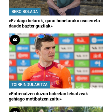
irakurri
BERO BOLADA
«Ez dago belarrik; garai honetarako oso erreta
daude bazter guztiak»
TXIRRINDULARITZA
«Entrenatzen duzun bideetan lehiatzeak
gehiago motibatzen zaitu»