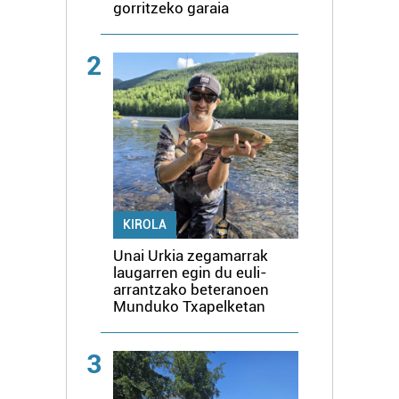
gorritzeko garaia
2
KIROLA
Unai Urkia zegamarrak
laugarren egin du euli-
arrantzako beteranoen
Munduko Txapelketan
3