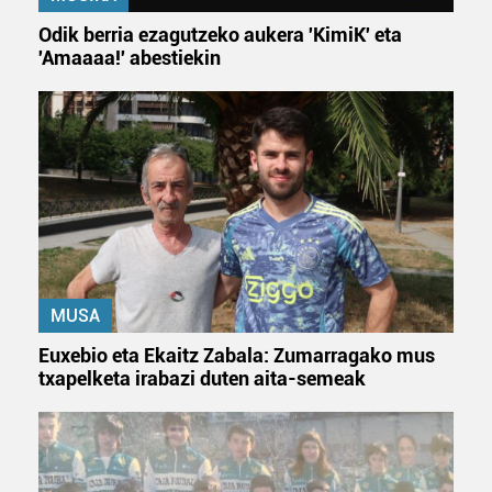
Odik berria ezagutzeko aukera 'KimiK' eta
'Amaaaa!' abestiekin
MUSA
Euxebio eta Ekaitz Zabala: Zumarragako mus
txapelketa irabazi duten aita-semeak