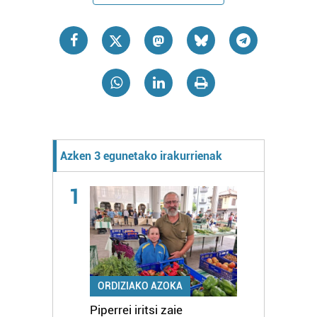
Azken 3 egunetako irakurrienak
1
ORDIZIAKO AZOKA
Piperrei iritsi zaie