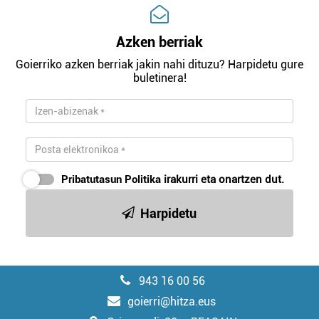
Azken berriak
Goierriko azken berriak jakin nahi dituzu? Harpidetu gure
buletinera!
Pribatutasun Politika
irakurri eta onartzen dut.
Harpidetu
943 16 00 56
goierri@hitza.eus