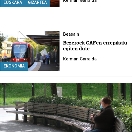
Kerman Garralda
EUSKARA
GIZARTEA
Beasain
Bezeroek CAFen errepikatu
egiten dute
Kerman Garralda
EKONOMIA