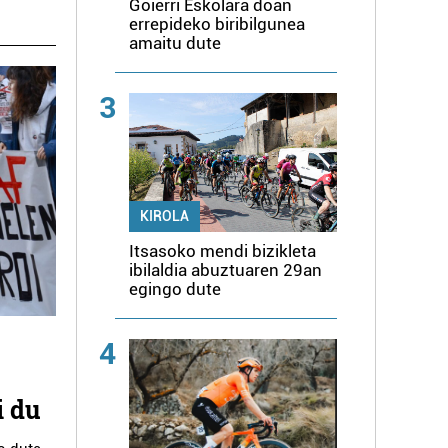
Goierri Eskolara doan
errepideko biribilgunea
amaitu dute
3
KIROLA
Itsasoko mendi bizikleta
ibilaldia abuztuaren 29an
egingo dute
4
i du