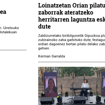
Loinatzetan Orian pilat
zea
zaborrak ateratzeko
herritarren laguntza es
dute
n. Urretxuko
ilotalekuan
Zaldizurretako biribilgunetik Gipuzkoa p
zubirainoko zatia garbituko dute, festagu
erdian dagoenez bertan pilatu delako za
gehien
Kerman Garralda