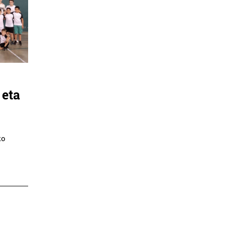
 eta
ko