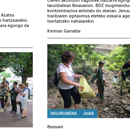
CAFen akziodun nagusiek batzarra eging
larunbatean Beasainen. BDZ mugimendu
kontzentrazioa antolatu du atarian, Jeru
n Azatxo
tranbiaren egitasmoa eteteko eskaria ag
e hartzearekin.
txertatzeko nahaiarekin
ukera egongo da
Kerman Garralda
INGURUMENA
JAIAK
Beasain