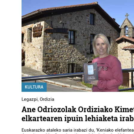
KULTURA
Legazpi
,
Ordizia
Ane Odriozolak Ordiziako Kime
elkartearen ipuin lehiaketa ira
Euskarazko ataleko saria irabazi du, 'Keniako elefante