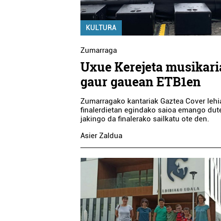
KULTURA
Zumarraga
Uxue Kerejeta musikari
gaur gauean ETB1en
Zumarragako kantariak Gaztea Cover leh
finalerdietan egindako saioa emango dut
jakingo da finalerako sailkatu ote den.
Asier Zaldua