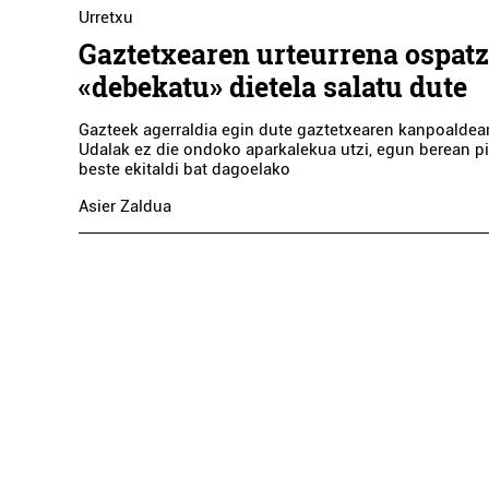
Urretxu
Gaztetxearen urteurrena ospat
«debekatu» dietela salatu dute
Gazteek agerraldia egin dute gaztetxearen kanpoaldea
Udalak ez die ondoko aparkalekua utzi, egun berean p
beste ekitaldi bat dagoelako
Asier Zaldua