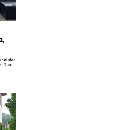
a,
iaketako
e. Gaur