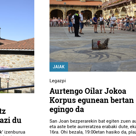
JAIAK
Legazpi
Aurtengo Oilar Jokoa
Korpus egunean bertan
egingo da
tz
bazi du
San Joan bezperarekin bat egiten zuen au
eta aste bete aurreratzea erabaki dute, ek
ak' izenburua
16ra. Ohi bezala, 19:00etan hasiko da, pla