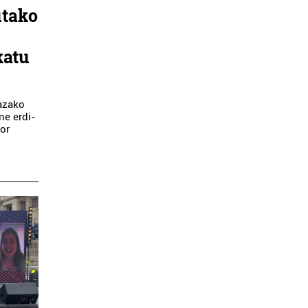
utako
katu
lazako
ne erdi-
bor