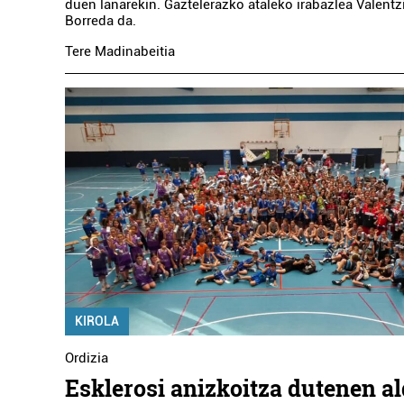
duen lanarekin. Gaztelerazko ataleko irabazlea Valent
Borreda da.
Tere Madinabeitia
KIROLA
Ordizia
Esklerosi anizkoitza dutenen al