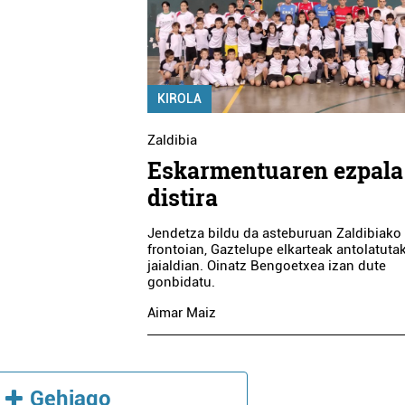
KIROLA
Zaldibia
Eskarmentuaren ezpala
distira
Jendetza bildu da asteburuan Zaldibiako
frontoian, Gaztelupe elkarteak antolatuta
jaialdian. Oinatz Bengoetxea izan dute
gonbidatu.
Aimar Maiz
Gehiago