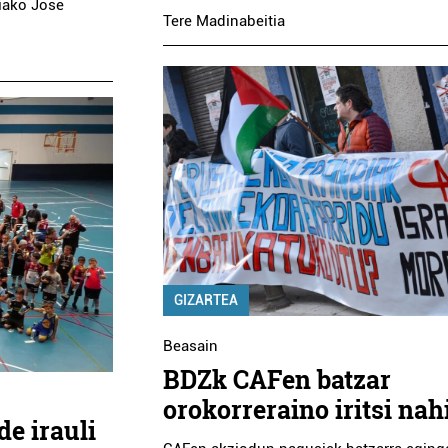
ziako Jose
Tere Madinabeitia
GIZARTEA
Beasain
BDZk CAFen batzar
orokorreraino iritsi nah
de irauli