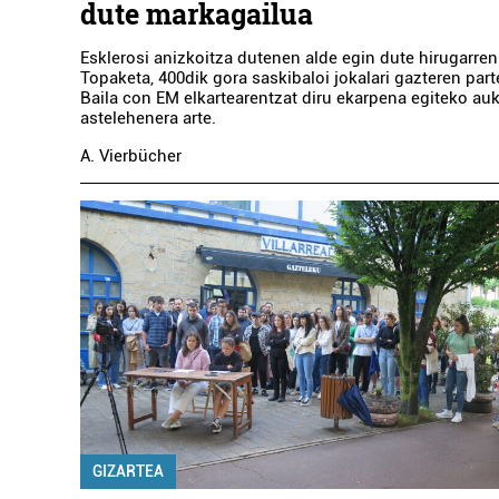
dute markagailua
Esklerosi anizkoitza dutenen alde egin dute hirugarre
Topaketa, 400dik gora saskibaloi jokalari gazteren part
Baila con EM elkartearentzat diru ekarpena egiteko a
astelehenera arte.
A. Vierbücher
GIZARTEA