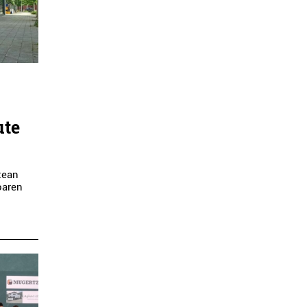
ute
xean
oaren