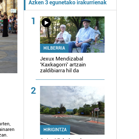
Azken 3 egunetako irakurrienak
1
HILBERRIA
Jexux Mendizabal
'Kaxkagorri' artzain
zaldibiarra hil da
2
rten,
ainaren
HIRIGINTZA
zan.