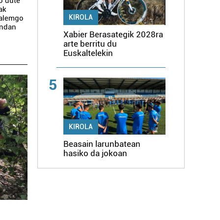
o dute
ak
KIROLA
salemgo
endan
Xabier Berasategik 2028ra
arte berritu du
Euskaltelekin
5
KIROLA
Beasain larunbatean
hasiko da jokoan