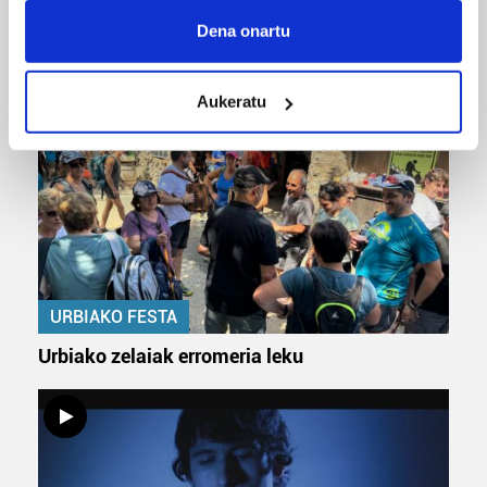
Collect information about your geographical
Dena onartu
ERREPORTAJEAK
location which can be accurate to within several
meters
Aukeratu
Identify your device by actively scanning it for
specific characteristics (fingerprinting)
Find out more about how your personal data is processed
and set your preferences in the
details section
.
Guk eta gure bazkideek zure datu pertsonalak
prozesatzen ditugu, zure IP zenbakia, besteak beste,
teknologia erabiliz, cookieak adibidez, iragarki eta eduki
URBIAKO FESTA
pertsonalizatuak eskaintzeko, iragarkiak eta edukia
neurtzeko, jendeari buruzko informazioa biltzeko eta
Urbiako zelaiak erromeria leku
produktuak garatzeko. Zure datuak nork eta zertarako
erabiltzen dituen hauta dezakezu.
Bazkide batzuek ez dizute baimenik eskatzen, eta beren
interes komertzial legitimoetan babesten dira. Ikusi gure