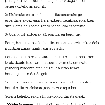
jarraipena dela iruditzen zaigu eta ez dagoela bertan
behera uzteko arrazoirik.
2) Klubetako eskolak, hauetan ikastetxetako gela
ezberdinetakoez gain herri ezberdinetakoak elkartzen
dira. Beraz hau beste kontu bat da, oso ezberdina.
3) Udal kirol jarduerak. (2. puntuaren berdina).
Beraz, hori guztia zaku berdinean sartzea ezinezkoa dela
iruditzen zaigu, hanka sartze itzela.
Denok dakigun bezala Jarduera fisikoa eta kirola erabat
lotuta daude haurraren osasunarekin eta ongizate
psikologikoarekin eta une zail hauetan behar
handiagorekin daude gainera.
Gure arrazonamenduak berandu baino lehen kontutan
hartuko dituzuelakoan jaso ezazue agur bat.
Goierri beheko, eskola kiroleko koordinatzaileak:
–Xabier Intxausti.
Aitxuri (Zegama) eta Laiotz (Segura).