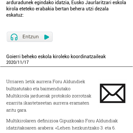
arduradunek egindako idatzia, Eusko Jaurlaritzari eskola
kirola eteteko erabakia bertan behera utzi dezala
eskatuz:
Goierri beheko eskola kiroleko koordinatzaileak
2020
/
11
/
17
Urriaren 1etik aurrera Foru Aldundiek
bultzatutako eta baimendutako
Multikirola jarduerak protokolo zorrotzak
ezarrita ikastetxeetan aurrera eramaten
aritu gara.
Multikirolaren definizioa Gipuzkoako Foru Aldundiak
idatzitakoaren arabera: «Lehen hezkuntzako 3. eta 6.