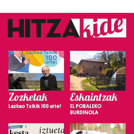
Zozketak
Eskaintzak
Lazkao Txikik 100 urte!
EL POBALEKO
BURDINOLA