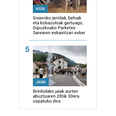
AISIA
Goierriko jentilak, behiak
eta kobazuloak gertuago,
Gipuzkoako Parketxe
Sarearen eskaintzari esker
5
JAIAK
Brinkolako jaiak aurten
abuztuaren 28tik 30era
ospatuko dira