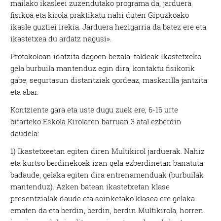
mailako ikasleei zuzendutako programa da, jarduera
fisikoa eta kirola praktikatu nahi duten Gipuzkoako
ikasle guztiei irekia. Jarduera hezigarria da batez ere eta
ikastetxea du ardatz nagusi».
Protokoloan idatzita dagoen bezala: taldeak Ikastetxeko
gela burbuila mantenduz egin dira, kontaktu fisikorik
gabe, segurtasun distantziak gordeaz, maskarilla jantzita
eta abar.
Kontziente gara eta uste dugu zuek ere, 6-16 urte
bitarteko Eskola Kirolaren barruan 3 atal ezberdin
daudela:
1) Ikastetxeetan egiten diren Multikirol jarduerak. Nahiz
eta kurtso berdinekoak izan gela ezberdinetan banatuta
badaude, gelaka egiten dira entrenamenduak (burbuilak
mantenduz). Azken batean ikastetxetan klase
presentzialak daude eta soinketako klasea ere gelaka
ematen da eta berdin, berdin, berdin Multikirola, horren