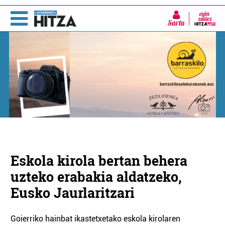
Sartu
Eskola kirola bertan behera
uzteko erabakia aldatzeko,
Eusko Jaurlaritzari
Goierriko hainbat ikastetxetako eskola kirolaren