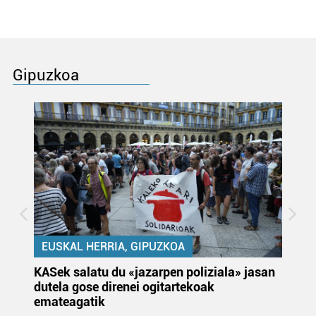
Gipuzkoa
EUSKAL HERRIA, GIPUZKOA
KASek salatu du «jazarpen poliziala» jasan
Pa
dutela gose direnei ogitartekoak
da
emateagatik
«s