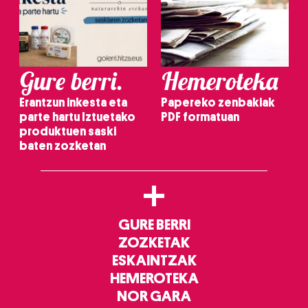
Gure berri.
Hemeroteka
Erantzun inkesta eta
Papereko zenbakiak
parte hartu Iztuetako
PDF formatuan
produktuen saski
baten zozketan
+
GURE BERRI
ZOZKETAK
ESKAINTZAK
HEMEROTEKA
NOR GARA