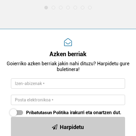
Azken berriak
Goierriko azken berriak jakin nahi dituzu? Harpidetu gure
buletinera!
Pribatutasun Politika
irakurri eta onartzen dut.
Harpidetu