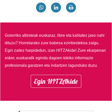
Goierriko albisteak euskaraz, libre eta kalitatez jaso nahi
dituzu?
Horretarako zure babesa ezinbestekoa zaigu.
Egin zaitez harpidedun, izan HITZAkide!
Zure ekarpenari
esker, euskaratik eginda dagoen tokiko informazio
profesionala garatzen eta indartzen lagunduko duzu.
Egin HITZAkide