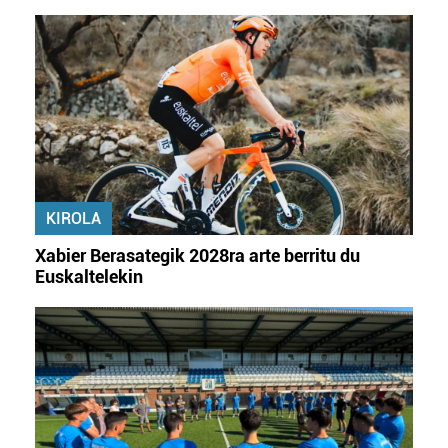
KIROLA
Xabier Berasategik 2028ra arte berritu du
Euskaltelekin