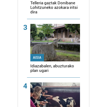
Telleria gaztak Donibane
Lohitzuneko azokara iritsi
dira
3
AISIA
Idiazabalen, abuzturako
plan ugari
4