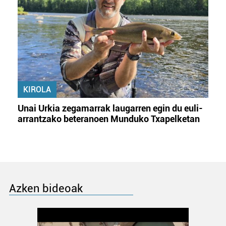
KIROLA
Unai Urkia zegamarrak laugarren egin du euli-
arrantzako beteranoen Munduko Txapelketan
Azken bideoak