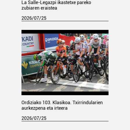
La Salle-Legazpi ikastetxe pareko
zubiaren eraistea
2026/07/25
Ordiziako 103. Klasikoa. Txirrindularien
aurkezpena eta irteera
2026/07/25