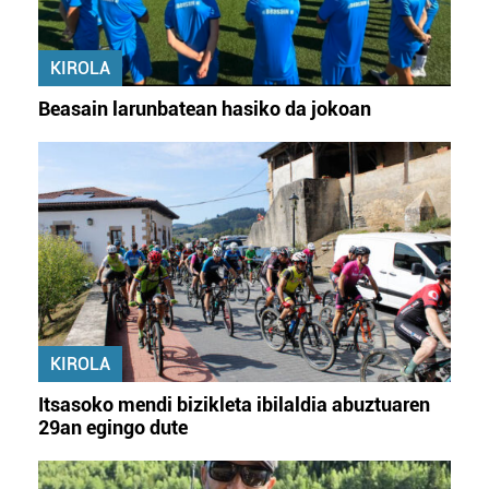
KIROLA
Beasain larunbatean hasiko da jokoan
KIROLA
Itsasoko mendi bizikleta ibilaldia abuztuaren
29an egingo dute