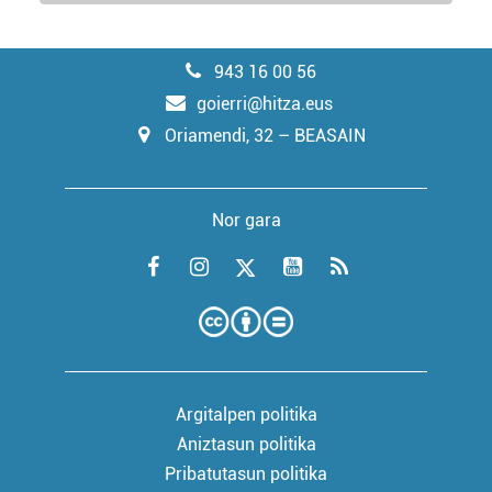
943 16 00 56
goierri@hitza.eus
Oriamendi, 32 – BEASAIN
Nor gara
Argitalpen politika
Aniztasun politika
Pribatutasun politika