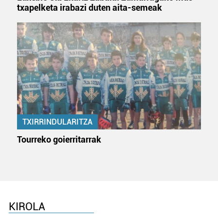
txapelketa irabazi duten aita-semeak
TXIRRINDULARITZA
Tourreko goierritarrak
KIROLA