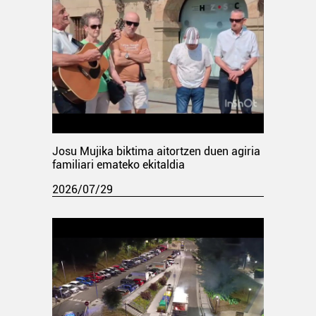
Josu Mujika biktima aitortzen duen agiria
familiari emateko ekitaldia
2026/07/29