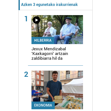
Azken 3 egunetako irakurrienak
1
HILBERRIA
Jexux Mendizabal
'Kaxkagorri' artzain
zaldibiarra hil da
2
EKONOMIA