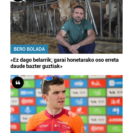
BERO BOLADA
«Ez dago belarrik; garai honetarako oso erreta
daude bazter guztiak»