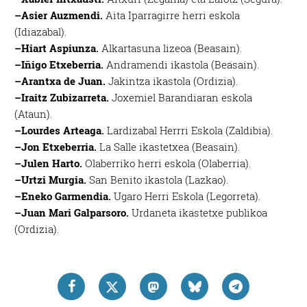
–Asier Auzmendi.
Aita Iparragirre herri eskola
(Idiazabal).
–Hiart Aspiunza.
Alkartasuna lizeoa (Beasain).
–Iñigo Etxeberria.
Andramendi ikastola (Beasain).
–Arantxa de Juan.
Jakintza ikastola (Ordizia).
–Iraitz Zubizarreta.
Joxemiel Barandiaran eskola
(Ataun).
–Lourdes Arteaga.
Lardizabal Herrri Eskola (Zaldibia).
–Jon Etxeberria.
La Salle ikastetxea (Beasain).
–Julen Harto.
Olaberriko herri eskola (Olaberria).
–Urtzi Murgia.
San Benito ikastola (Lazkao).
–Eneko Garmendia.
Ugaro Herri Eskola (Legorreta).
–Juan Mari Galparsoro.
Urdaneta ikastetxe publikoa
(Ordizia).