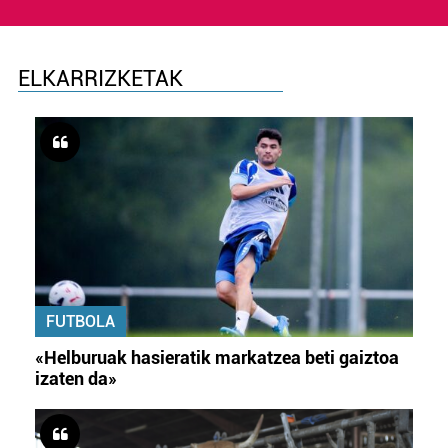
ELKARRIZKETAK
FUTBOLA
«Helburuak hasieratik markatzea beti gaiztoa
izaten da»