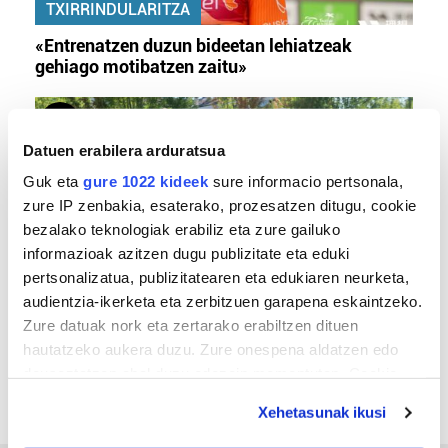
TXIRRINDULARITZA
«Entrenatzen duzun bideetan lehiatzeak
gehiago motibatzen zaitu»
Datuen erabilera arduratsua
Guk eta
gure 1022 kideek
sure informacio pertsonala,
zure IP zenbakia, esaterako, prozesatzen ditugu, cookie
bezalako teknologiak erabiliz eta zure gailuko
informazioak azitzen dugu publizitate eta eduki
pertsonalizatua, publizitatearen eta edukiaren neurketa,
MEMORIA HISTORIKOA
audientzia-ikerketa eta zerbitzuen garapena eskaintzeko.
Zure datuak nork eta zertarako erabiltzen dituen
«Gai tabua izan da etxe gehienetan, jendeak
hautatzeko aukera duzu. Zure onespena aldatzen edo
azkeneko momentuan hitz egin du»
deuseztatzen ahal duzu edozein momentutan, Cookie
deklaraziotik edo Privacy triggerean klikatuz.
Xehetasunak ikusi
If you allow, we would also like to: