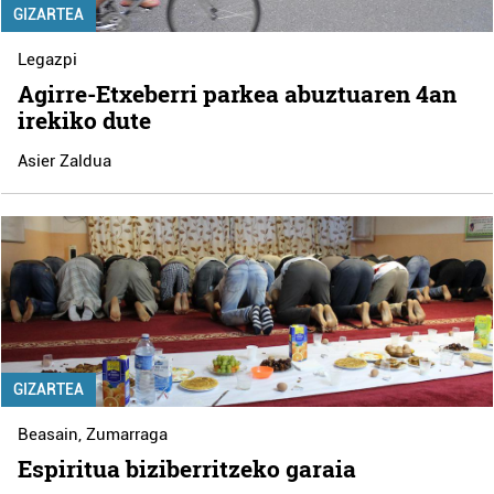
GIZARTEA
Legazpi
Agirre-Etxeberri parkea abuztuaren 4an
irekiko dute
Asier Zaldua
GIZARTEA
Beasain
,
Zumarraga
Espiritua biziberritzeko garaia