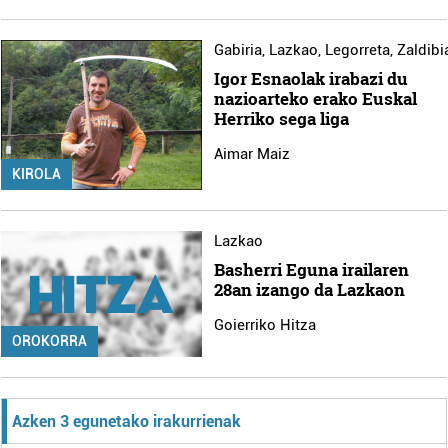
Gabiria
,
Lazkao
,
Legorreta
,
Zaldibi
Igor Esnaolak irabazi du
nazioarteko erako Euskal
Herriko sega liga
Aimar Maiz
KIROLA
Lazkao
Basherri Eguna irailaren
28an izango da Lazkaon
Goierriko Hitza
OROKORRA
Azken 3 egunetako irakurrienak