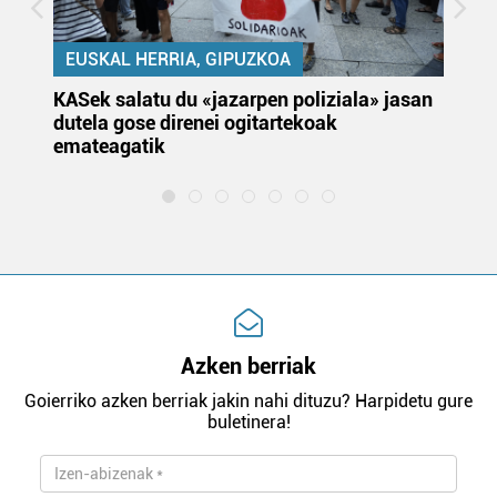
EUSKAL HERRIA, GIPUZKOA
KASek salatu du «jazarpen poliziala» jasan
Pa
dutela gose direnei ogitartekoak
da
emateagatik
«s
Azken berriak
Goierriko azken berriak jakin nahi dituzu? Harpidetu gure
buletinera!