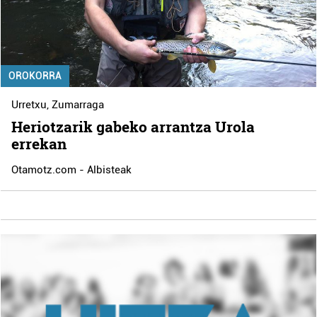
OROKORRA
Urretxu
,
Zumarraga
Heriotzarik gabeko arrantza Urola
errekan
Otamotz.com - Albisteak