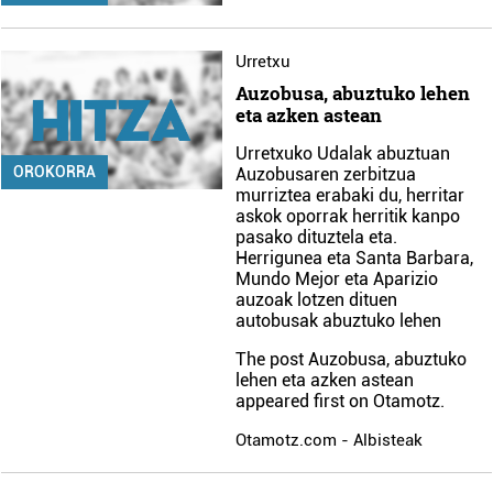
Urretxu
Auzobusa, abuztuko lehen
eta azken astean
Urretxuko Udalak abuztuan
OROKORRA
Auzobusaren zerbitzua
murriztea erabaki du, herritar
askok oporrak herritik kanpo
pasako dituztela eta.
Herrigunea eta Santa Barbara,
Mundo Mejor eta Aparizio
auzoak lotzen dituen
autobusak abuztuko lehen
The post
Auzobusa, abuztuko
lehen eta azken astean
appeared first on
Otamotz
.
Otamotz.com - Albisteak