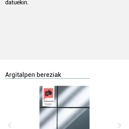
datuekin.
Argitalpen bereziak