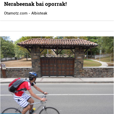
Nerabeenak bai oporrak!
Otamotz.com - Albisteak