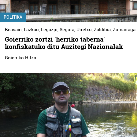
POLITIKA
Beasain
,
Lazkao
,
Legazpi
,
Segura
,
Urretxu
,
Zaldibia
,
Zumarraga
Goierriko zortzi 'herriko taberna'
konfiskatuko ditu Auzitegi Nazionalak
Goierriko Hitza