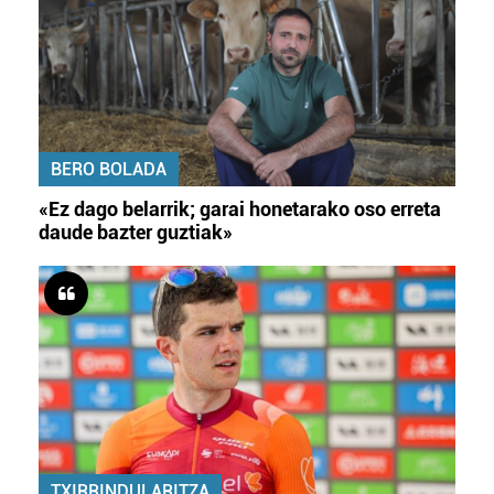
BERO BOLADA
«Ez dago belarrik; garai honetarako oso erreta
daude bazter guztiak»
TXIRRINDULARITZA