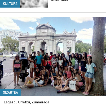
Aimar Maiz
KULTURA
GIZARTEA
Legazpi
,
Urretxu
,
Zumarraga