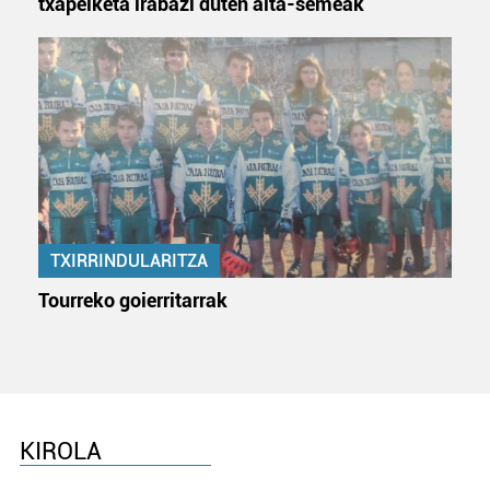
txapelketa irabazi duten aita-semeak
TXIRRINDULARITZA
Tourreko goierritarrak
KIROLA