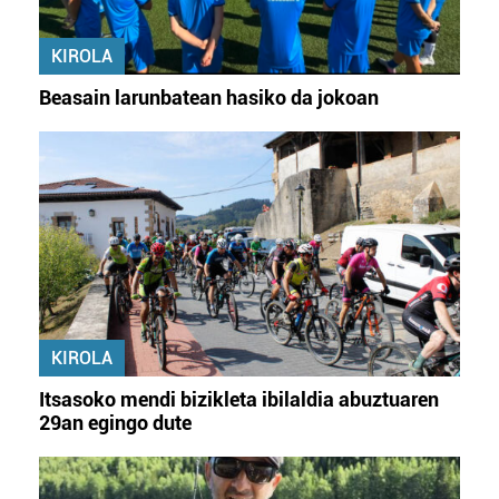
KIROLA
Beasain larunbatean hasiko da jokoan
KIROLA
Itsasoko mendi bizikleta ibilaldia abuztuaren
29an egingo dute