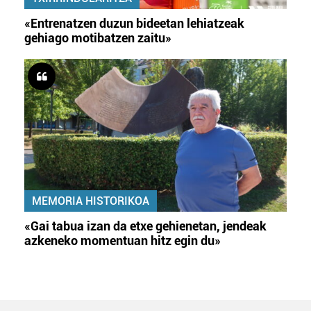
«Entrenatzen duzun bideetan lehiatzeak
gehiago motibatzen zaitu»
MEMORIA HISTORIKOA
«Gai tabua izan da etxe gehienetan, jendeak
azkeneko momentuan hitz egin du»