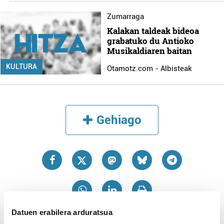
Zumarraga
Kalakan taldeak bideoa
grabatuko du Antioko
Musikaldiaren baitan
KULTURA
Otamotz.com - Albisteak
Gehiago
Datuen erabilera arduratsua