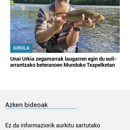
KIROLA
Unai Urkia zegamarrak laugarren egin du euli-
arrantzako beteranoen Munduko Txapelketan
Azken bideoak
Ez da informaziorik aurkitu sartutako