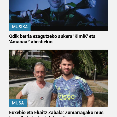
MUSIKA
Odik berria ezagutzeko aukera 'KimiK' eta
'Amaaaa!' abestiekin
MUSA
Euxebio eta Ekaitz Zabala: Zumarragako mus