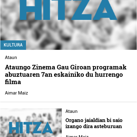
KULTURA
Ataun
Ataungo Zinema Gau Giroan programak
abuztuaren 7an eskainiko du hurrengo
filma
Aimar Maiz
Ataun
Organo jaialdian bi saio
izango dira asteburuan