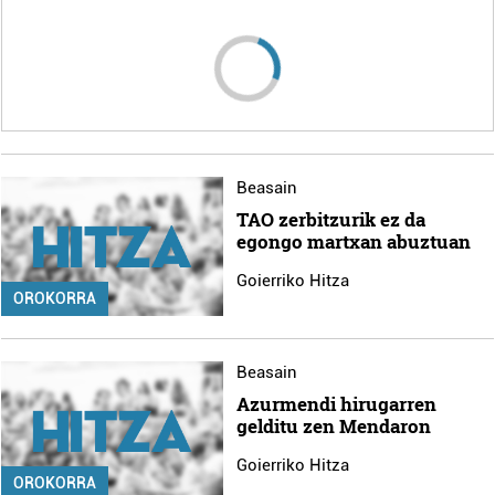
Beasain
TAO zerbitzurik ez da
egongo martxan abuztuan
Goierriko Hitza
OROKORRA
Beasain
Azurmendi hirugarren
gelditu zen Mendaron
Goierriko Hitza
OROKORRA