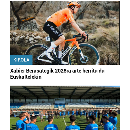
KIROLA
Xabier Berasategik 2028ra arte berritu du
Euskaltelekin