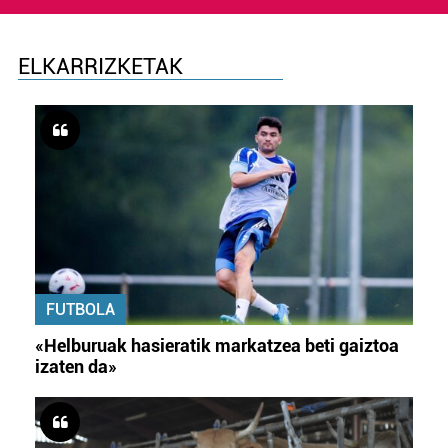
zure baimena Cookieen adierazpenean.
Webgune honek cookie propioak eta hirugarrenen cookie-
ELKARRIZKETAK
fitxategiak erabiltzen ditu. Zure esperientzia eta
zerbitzuak hobetzeko asmoz, cookie teknologiaz
baliatzen gara. Ohar hau onartuz gero, teknologia hori
erabiltzeko baimen esplizitua ematen diguzu.
Gehiago
irakurri
FUTBOLA
«Helburuak hasieratik markatzea beti gaiztoa
izaten da»