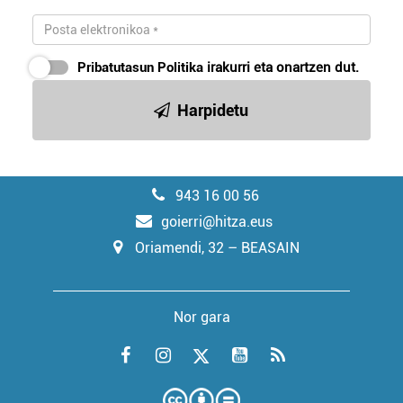
Pribatutasun Politika
irakurri eta onartzen dut.
Harpidetu
943 16 00 56
goierri@hitza.eus
Oriamendi, 32 – BEASAIN
Nor gara