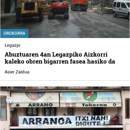
OROKORRA
Legazpi
Abuztuaren 4an Legazpiko Aizkorri
kaleko obren bigarren fasea hasiko da
Asier Zaldua