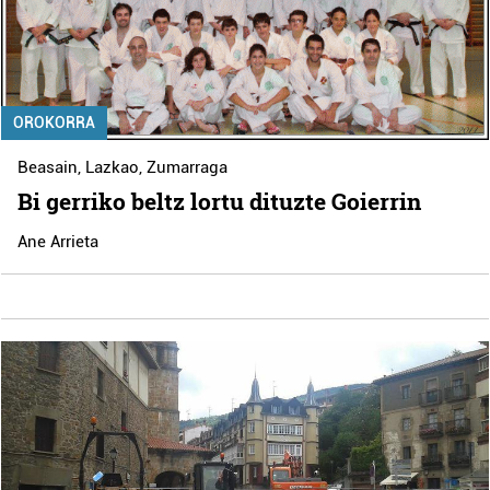
OROKORRA
Beasain
,
Lazkao
,
Zumarraga
Bi gerriko beltz lortu dituzte Goierrin
Ane Arrieta