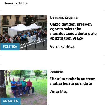
Goierriko Hitza
Beasain
,
Zegama
Gaixo dauden presoen
egoera salatzeko
manifestazioa deitu dute
abuztuaren 9rako
Goierriko Hitza
POLITIKA
Zaldibia
Uiduiko txabola aurrean
mahai berria jarri dute
Aimar Maiz
GIZARTEA