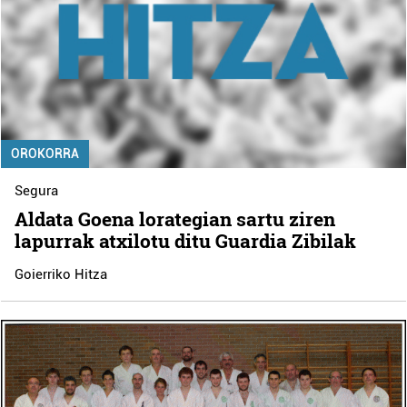
OROKORRA
Segura
Aldata Goena lorategian sartu ziren
lapurrak atxilotu ditu Guardia Zibilak
Goierriko Hitza