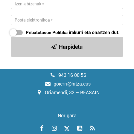
Pribatutasun Politika
irakurri eta onartzen dut.
Harpidetu
943 16 00 56
goierri@hitza.eus
Oriamendi, 32 – BEASAIN
Nor gara