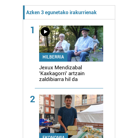
Azken 3 egunetako irakurrienak
1
HILBERRIA
Jexux Mendizabal
'Kaxkagorri' artzain
zaldibiarra hil da
2
EKONOMIA