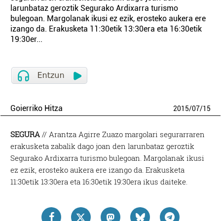
larunbataz geroztik Segurako Ardixarra turismo
bulegoan. Margolanak ikusi ez ezik, erosteko aukera ere
izango da. Erakusketa 11:30etik 13:30era eta 16:30etik
19:30er...
Goierriko Hitza
2015
/
07
/
15
SEGURA
// Arantza Agirre Zuazo margolari segurarraren
erakusketa zabalik dago joan den larunbataz geroztik
Segurako Ardixarra turismo bulegoan. Margolanak ikusi
ez ezik, erosteko aukera ere izango da. Erakusketa
11:30etik 13:30era eta 16:30etik 19:30era ikus daiteke.