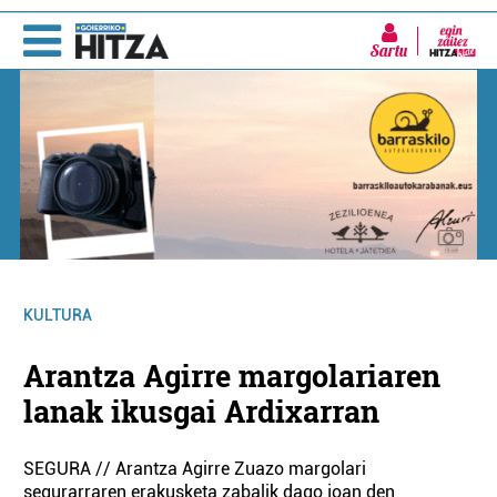
Sartu
KULTURA
Arantza Agirre margolariaren
lanak ikusgai Ardixarran
SEGURA // Arantza Agirre Zuazo margolari
segurarraren erakusketa zabalik dago joan den