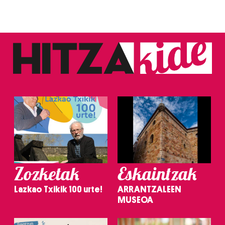
Zozketak
Eskaintzak
Lazkao Txikik 100 urte!
ARRANTZALEEN
MUSEOA