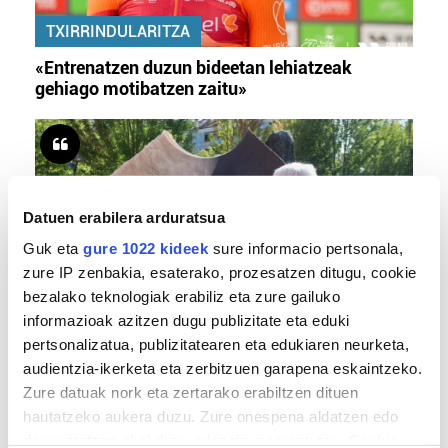
TXIRRINDULARITZA
«Entrenatzen duzun bideetan lehiatzeak
gehiago motibatzen zaitu»
Datuen erabilera arduratsua
Guk eta
gure 1022 kideek
sure informacio pertsonala,
zure IP zenbakia, esaterako, prozesatzen ditugu, cookie
bezalako teknologiak erabiliz eta zure gailuko
informazioak azitzen dugu publizitate eta eduki
MEMORIA HISTORIKOA
pertsonalizatua, publizitatearen eta edukiaren neurketa,
«Gai tabua izan da etxe gehienetan, jendeak
audientzia-ikerketa eta zerbitzuen garapena eskaintzeko.
azkeneko momentuan hitz egin du»
Zure datuak nork eta zertarako erabiltzen dituen
hautatzeko aukera duzu. Zure onespena aldatzen edo
deuseztatzen ahal duzu edozein momentutan, Cookie