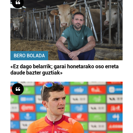
BERO BOLADA
«Ez dago belarrik; garai honetarako oso erreta
daude bazter guztiak»