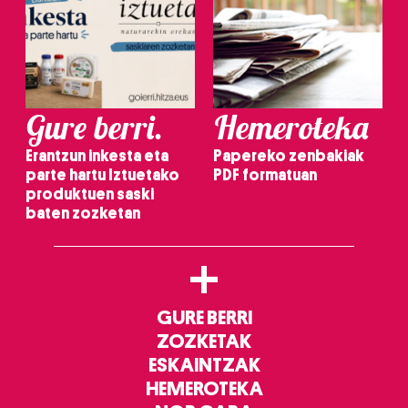
Gure berri.
Hemeroteka
Erantzun inkesta eta
Papereko zenbakiak
parte hartu Iztuetako
PDF formatuan
produktuen saski
baten zozketan
+
GURE BERRI
ZOZKETAK
ESKAINTZAK
HEMEROTEKA