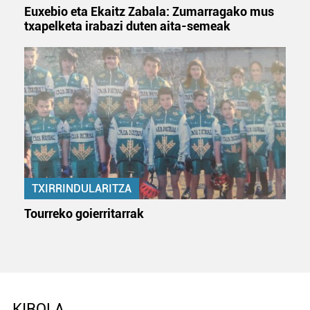
Euxebio eta Ekaitz Zabala: Zumarragako mus
txapelketa irabazi duten aita-semeak
TXIRRINDULARITZA
Tourreko goierritarrak
KIROLA