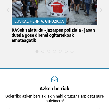
EUSKAL HERRIA, GIPUZKOA
KASek salatu du «jazarpen poliziala» jasan
Pa
dutela gose direnei ogitartekoak
da
emateagatik
«s
Azken berriak
Goierriko azken berriak jakin nahi dituzu? Harpidetu gure
buletinera!