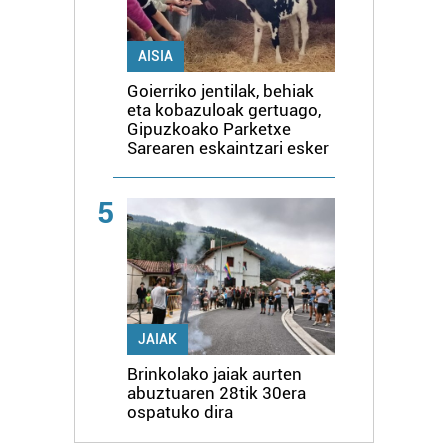
AISIA
Goierriko jentilak, behiak
eta kobazuloak gertuago,
Gipuzkoako Parketxe
Sarearen eskaintzari esker
5
JAIAK
Brinkolako jaiak aurten
abuztuaren 28tik 30era
ospatuko dira