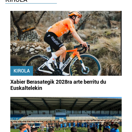
KIROLA
Xabier Berasategik 2028ra arte berritu du
Euskaltelekin