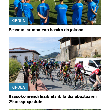
KIROLA
Beasain larunbatean hasiko da jokoan
KIROLA
Itsasoko mendi bizikleta ibilaldia abuztuaren
29an egingo dute