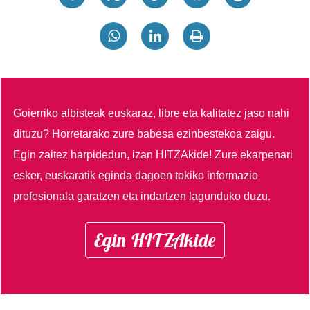
Goierriko albisteak euskaraz, libre eta kalitatez jaso nahi
dituzu?
Horretarako zure babesa ezinbestekoa zaigu.
Egin zaitez harpidedun, izan HITZAkide!
Zure ekarpenari
esker, euskaratik eginda dagoen tokiko informazio
profesionala garatzen eta indartzen lagunduko duzu.
Egin HITZAkide