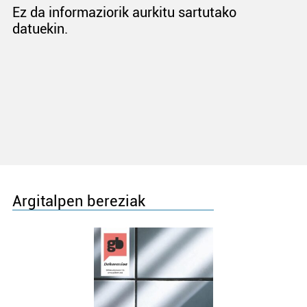
Ez da informaziorik aurkitu sartutako
datuekin.
Argitalpen bereziak