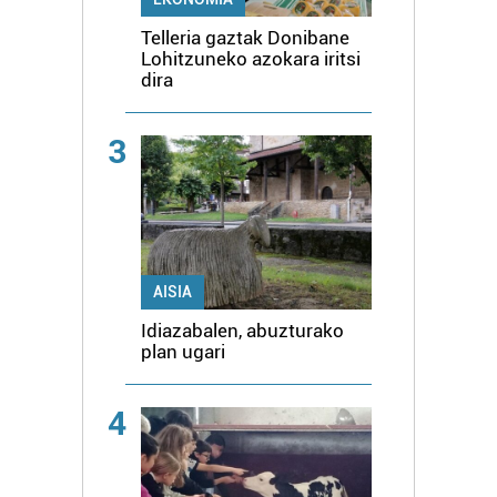
Telleria gaztak Donibane
Lohitzuneko azokara iritsi
dira
3
AISIA
Idiazabalen, abuzturako
plan ugari
4