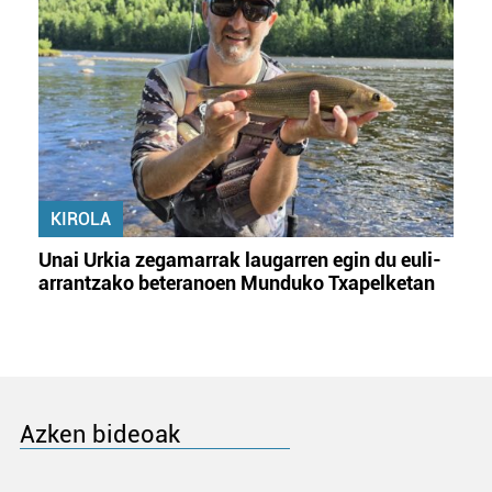
KIROLA
Unai Urkia zegamarrak laugarren egin du euli-
arrantzako beteranoen Munduko Txapelketan
Azken bideoak