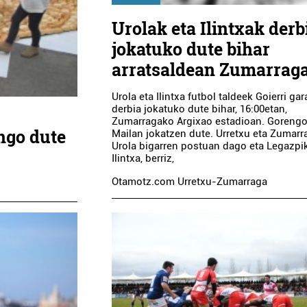
Urolak eta Ilintxak derb
jokatuko dute bihar
arratsaldean Zumarrag
Urola eta Ilintxa futbol taldeek Goierri gar
derbia jokatuko dute bihar, 16:00etan,
Zumarragako Argixao estadioan. Goreng
ngo dute
Mailan jokatzen dute. Urretxu eta Zumar
Urola bigarren postuan dago eta Legazpi
Ilintxa, berriz,
Otamotz.com Urretxu-Zumarraga