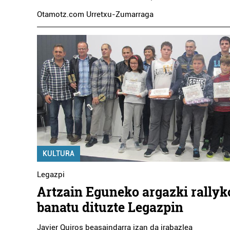
Otamotz.com Urretxu-Zumarraga
KULTURA
Legazpi
Artzain Eguneko argazki rallyk
banatu dituzte Legazpin
Javier Quiros beasaindarra izan da irabazlea