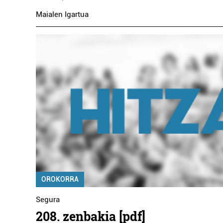
Maialen Igartua
OROKORRA
Segura
208. zenbakia [pdf]