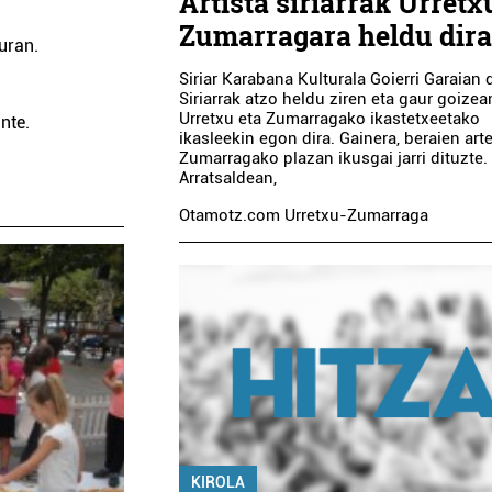
Artista siriarrak Urretx
Zumarragara heldu dir
uran.
Siriar Karabana Kulturala Goierri Garaian 
Siriarrak atzo heldu ziren eta gaur goizea
Urretxu eta Zumarragako ikastetxeetako
nte.
ikasleekin egon dira. Gainera, beraien art
Zumarragako plazan ikusgai jarri dituzte.
Arratsaldean,
Otamotz.com Urretxu-Zumarraga
KIROLA