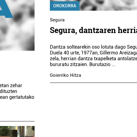
OROKORRA
Segura
Segura, dantzaren herri
Dantza soltearekin oso lotuta dago Seg
Duela 40 urte, 1977an, Gillermo Areizag
zela, herrian dantza txapelketa antolatz
bururatu zitzaien. Burutazio
...
Goierriko Hitza
etan zehar
dituzten
ldean gertatutako