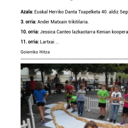
Azala:
Euskal Herriko Danta Txapelketa 40. aldiz Seg
3. orria:
Ander Matxain trikitilaria.
10. orria:
Jessica Canteo lazkaotarra Kenian koopera
11. orria:
Lartxai
...
Goierriko Hitza