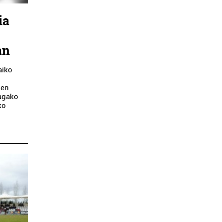
ia
an
aiko
oen
ragako
ko