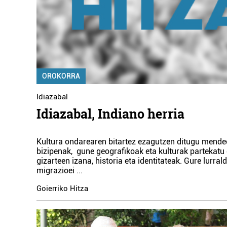
OROKORRA
Idiazabal
Idiazabal, Indiano herria
Kultura ondarearen bitartez ezagutzen ditugu mende
bizipenak, gune geografikoak eta kulturak partekatu 
gizarteen izana, historia eta identitateak. Gure lurra
migrazioei
...
Goierriko Hitza