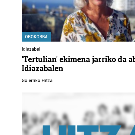
OROKORRA
Idiazabal
'Tertulian' ekimena jarriko da a
Idiazabalen
Goierriko Hitza