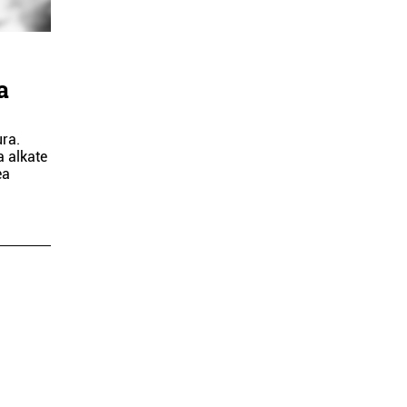
a
ura.
a alkate
ea