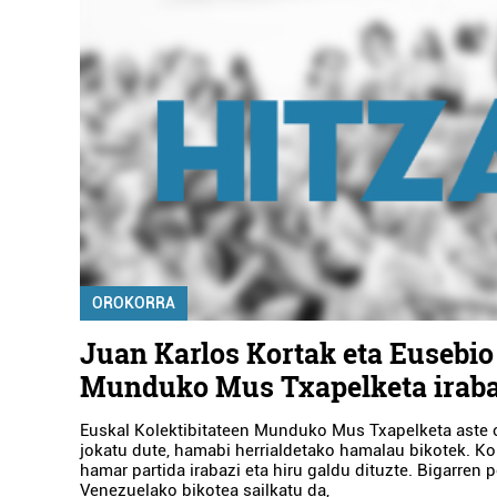
OROKORRA
Juan Karlos Kortak eta Eusebio
Munduko Mus Txapelketa iraba
Euskal Kolektibitateen Munduko Mus Txapelketa aste 
jokatu dute, hamabi herrialdetako hamalau bikotek. Ko
hamar partida irabazi eta hiru galdu dituzte. Bigarren 
Venezuelako bikotea sailkatu da,