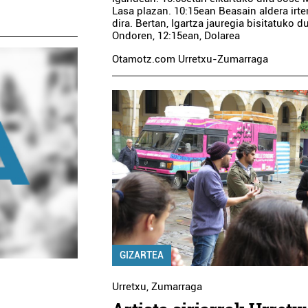
Lasa plazan. 10:15ean Beasain aldera irt
dira. Bertan, Igartza jauregia bisitatuko du
Ondoren, 12:15ean, Dolarea
Otamotz.com Urretxu-Zumarraga
GIZARTEA
Urretxu
,
Zumarraga