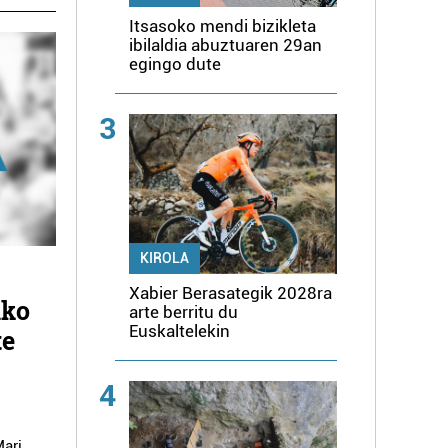
Itsasoko mendi bizikleta
ibilaldia abuztuaren 29an
egingo dute
3
KIROLA
Xabier Berasategik 2028ra
iko
arte berritu du
Euskaltelekin
te
4
Mari