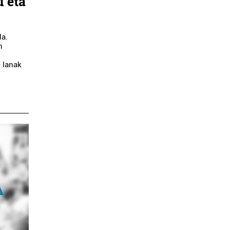
u eta
a
da.
n
e lanak