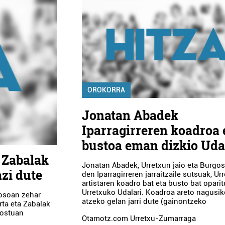
OROKORRA
Jonatan Abadek
Iparragirreren koadroa 
bustoa eman dizkio Uda
 Zabalak
Jonatan Abadek, Urretxun jaio eta Burgos
zi dute
den Iparragirreren jarraitzaile sutsuak, Ur
artistaren koadro bat eta busto bat oparit
Urretxuko Udalari. Koadroa areto nagusi
osoan zehar
atzeko gelan jarri dute (gainontzeko
rta eta Zabalak
postuan
Otamotz.com Urretxu-Zumarraga