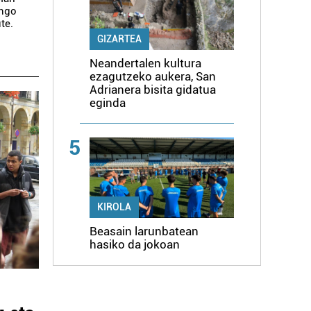
engo
te.
GIZARTEA
Neandertalen kultura
ezagutzeko aukera, San
Adrianera bisita gidatua
eginda
5
KIROLA
Beasain larunbatean
hasiko da jokoan