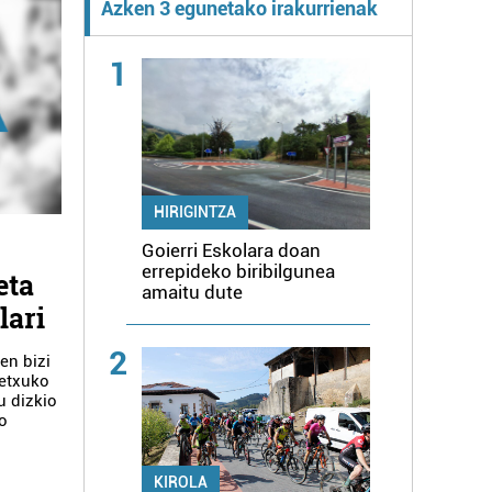
Azken 3 egunetako irakurrienak
1
HIRIGINTZA
Goierri Eskolara doan
errepideko biribilgunea
eta
amaitu dute
lari
2
en bizi
retxuko
u dizkio
ko
KIROLA