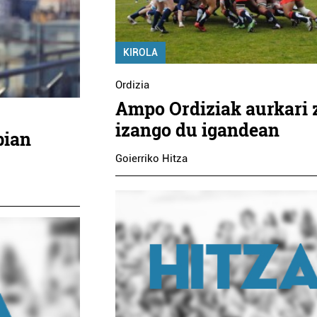
KIROLA
Ordizia
Ampo Ordiziak aurkari 
izango du igandean
bian
Goierriko Hitza