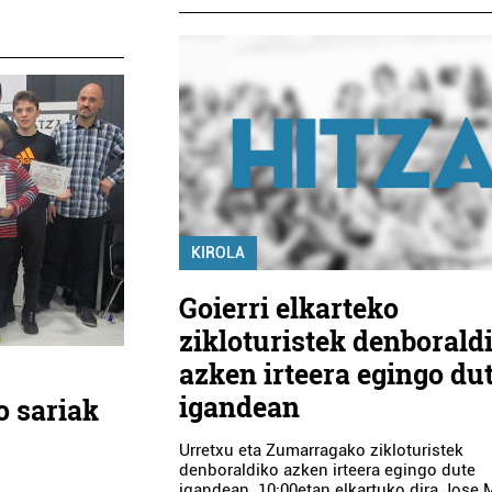
KIROLA
Goierri elkarteko
zikloturistek denborald
azken irteera egingo du
igandean
o sariak
Urretxu eta Zumarragako zikloturistek
denboraldiko azken irteera egingo dute
igandean. 10:00etan elkartuko dira Jose 