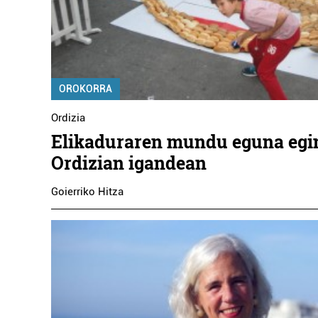
OROKORRA
Ordizia
Elikaduraren mundu eguna egi
Ordizian igandean
Goierriko Hitza