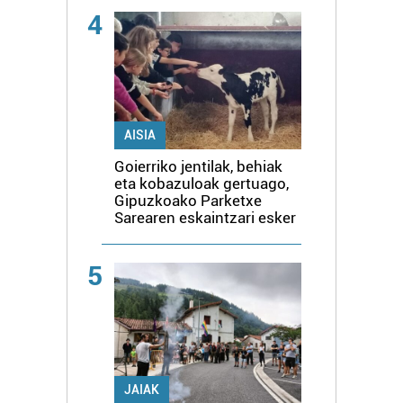
4
AISIA
Goierriko jentilak, behiak
eta kobazuloak gertuago,
Gipuzkoako Parketxe
Sarearen eskaintzari esker
5
JAIAK