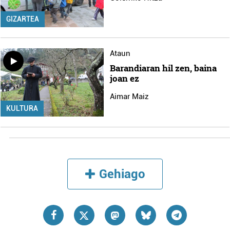
GIZARTEA
Ataun
Barandiaran hil zen, baina
joan ez
Aimar Maiz
KULTURA
Gehiago