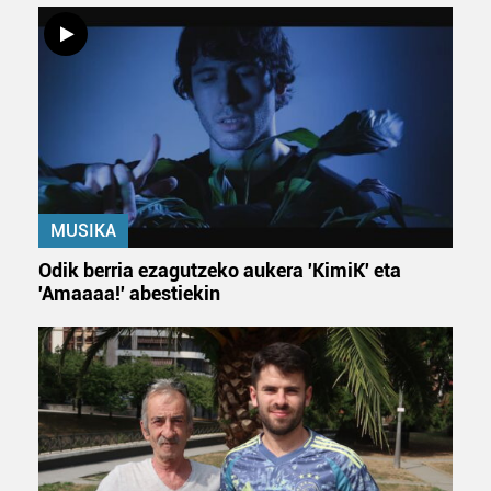
MUSIKA
Odik berria ezagutzeko aukera 'KimiK' eta
'Amaaaa!' abestiekin