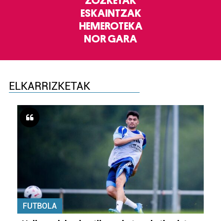
ZOZKETAK
ESKAINTZAK
HEMEROTEKA
NOR GARA
ELKARRIZKETAK
FUTBOLA