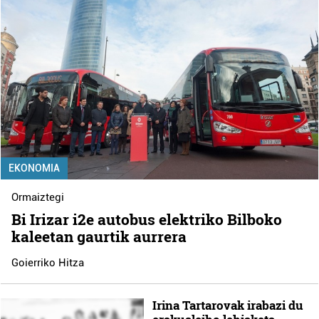
EKONOMIA
Ormaiztegi
Bi Irizar i2e autobus elektriko Bilboko
kaleetan gaurtik aurrera
Goierriko Hitza
Irina Tartarovak irabazi du