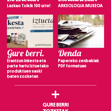
Lazkao Txikik 100 urte!
ARKEOLOGIA MUSEOA
Gure berri.
Denda
Erantzun inkesta eta
Papereko zenbakiak
parte hartu Iztuetako
PDF formatuan
produktuen saski
baten zozketan
+
GURE BERRI