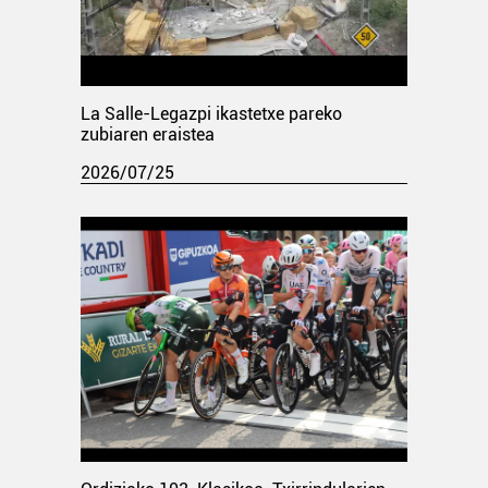
La Salle-Legazpi ikastetxe pareko
zubiaren eraistea
2026/07/25