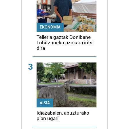
EKONOMIA
Telleria gaztak Donibane
Lohitzuneko azokara iritsi
dira
3
AISIA
Idiazabalen, abuzturako
plan ugari