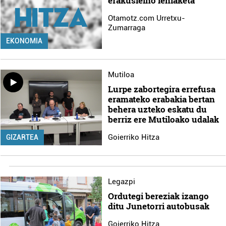
erakusleiho lehiaketa
Otamotz.com Urretxu-
Zumarraga
EKONOMIA
Mutiloa
Lurpe zabortegira errefusa
eramateko erabakia bertan
behera uzteko eskatu du
berriz ere Mutiloako udalak
Goierriko Hitza
GIZARTEA
Legazpi
Ordutegi bereziak izango
ditu Junetorri autobusak
Goierriko Hitza