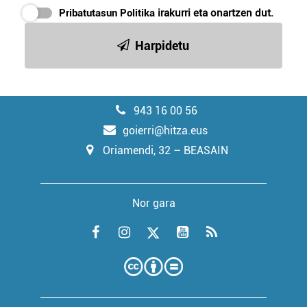
Pribatutasun Politika
irakurri eta onartzen dut.
Harpidetu
943 16 00 56
goierri@hitza.eus
Oriamendi, 32 – BEASAIN
Nor gara