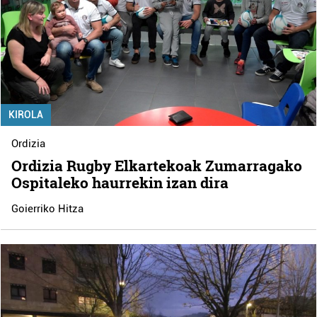
KIROLA
Ordizia
Ordizia Rugby Elkartekoak Zumarragako
Ospitaleko haurrekin izan dira
Goierriko Hitza