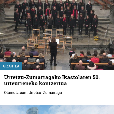
GIZARTEA
Urretxu-Zumarragako Ikastolaren 50.
urteurreneko kontzertua
Otamotz.com Urretxu-Zumarraga