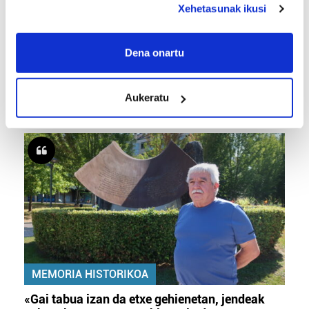
Xehetasunak ikusi
If you allow, we would also like to:
Collect information about your geographical
Dena onartu
location which can be accurate to within several
TXIRRINDULARITZA
meters
«Entrenatzen duzun bideetan lehiatzeak
Aukeratu
Identify your device by actively scanning it for
gehiago motibatzen zaitu»
specific characteristics (fingerprinting)
Find out more about how your personal data is processed
and set your preferences in the
details section
.
Guk eta gure bazkideek zure datu pertsonalak
prozesatzen ditugu, zure IP zenbakia, besteak beste,
teknologia erabiliz, cookieak adibidez, iragarki eta eduki
pertsonalizatuak eskaintzeko, iragarkiak eta edukia
neurtzeko, jendeari buruzko informazioa biltzeko eta
produktuak garatzeko. Zure datuak nork eta zertarako
MEMORIA HISTORIKOA
erabiltzen dituen hauta dezakezu.
«Gai tabua izan da etxe gehienetan, jendeak