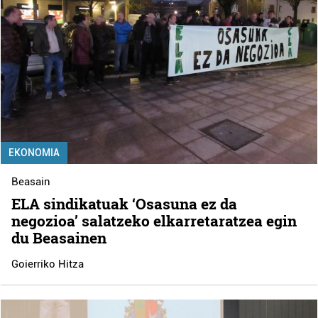
EKONOMIA
Beasain
ELA sindikatuak ‘Osasuna ez da
negozioa’ salatzeko elkarretaratzea egin
du Beasainen
Goierriko Hitza