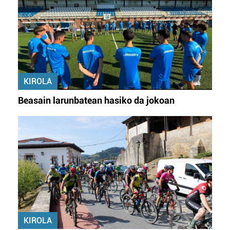
KIROLA
Beasain larunbatean hasiko da jokoan
KIROLA