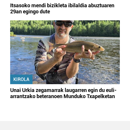
Itsasoko mendi bizikleta ibilaldia abuztuaren
29an egingo dute
KIROLA
Unai Urkia zegamarrak laugarren egin du euli-
arrantzako beteranoen Munduko Txapelketan