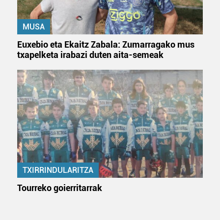
MUSA
Euxebio eta Ekaitz Zabala: Zumarragako mus
txapelketa irabazi duten aita-semeak
TXIRRINDULARITZA
Tourreko goierritarrak