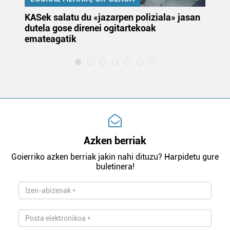
KASek salatu du «jazarpen poliziala» jasan
Pa
dutela gose direnei ogitartekoak
da
emateagatik
«s
Azken berriak
Goierriko azken berriak jakin nahi dituzu? Harpidetu gure
buletinera!