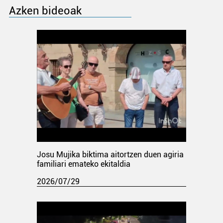
Azken bideoak
Josu Mujika biktima aitortzen duen agiria
familiari emateko ekitaldia
2026/07/29