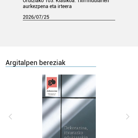
Ordiziako 103. Klasikoa. Txirrindularien
aurkezpena eta irteera
2026/07/25
Argitalpen bereziak