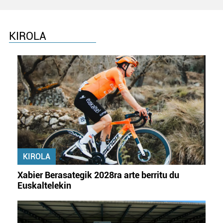
KIROLA
KIROLA
Xabier Berasategik 2028ra arte berritu du
Euskaltelekin