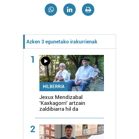
Azken 3 egunetako irakurrienak
1
HILBERRIA
Jexux Mendizabal
'Kaxkagorri' artzain
zaldibiarra hil da
2