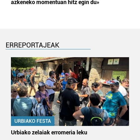
azkeneko momentuan hitz egin du»
Bazkide batzuek ez dizute baimenik eskatzen, eta beren
interes komertzial legitimoetan babesten dira. Ikusi gure
bazkideen zerrenda, beren ustez zein helburutarako
duten interes legitimoa eta horren aurka nola egin
dezakezun ikusteko.
ERREPORTAJEAK
Lortu zure datu pertsonalak prozesatzeko moduari
buruzko informazio gehiago eta ezarri zure lehentasunak
datuen atalean. Edozein unetan alda edo ken dezakezu
zure baimena Cookieen adierazpenean.
Webgune honek cookie propioak eta hirugarrenen cookie-
fitxategiak erabiltzen ditu. Zure esperientzia eta
zerbitzuak hobetzeko asmoz, cookie teknologiaz
baliatzen gara. Ohar hau onartuz gero, teknologia hori
erabiltzeko baimen esplizitua ematen diguzu.
Gehiago
URBIAKO FESTA
irakurri
Urbiako zelaiak erromeria leku