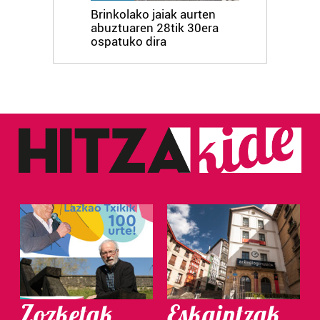
Brinkolako jaiak aurten
abuztuaren 28tik 30era
ospatuko dira
Zozketak
Eskaintzak