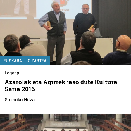
EUSKARA
GIZARTEA
Legazpi
Azarolak eta Agirrek jaso dute Kultura
Saria 2016
Goierriko Hitza