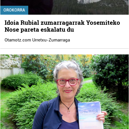
OROKORRA
Idoia Rubial zumarragarrak Yosemiteko
Nose pareta eskalatu du
Otamotz.com Urretxu-Zumarraga