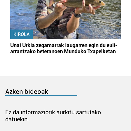
KIROLA
Unai Urkia zegamarrak laugarren egin du euli-
arrantzako beteranoen Munduko Txapelketan
Azken bideoak
Ez da informaziorik aurkitu sartutako
datuekin.