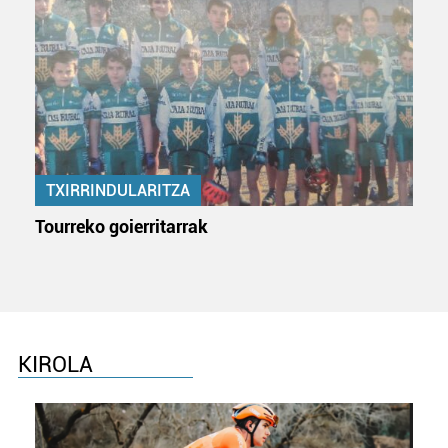
TXIRRINDULARITZA
Tourreko goierritarrak
KIROLA