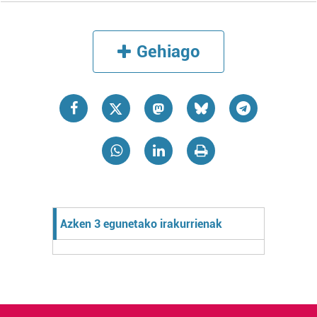
Gehiago
Azken 3 egunetako irakurrienak