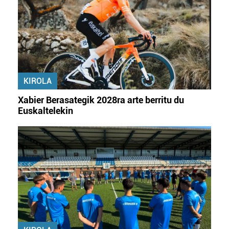
KIROLA
Xabier Berasategik 2028ra arte berritu du
Euskaltelekin