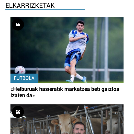
ELKARRIZKETAK
FUTBOLA
«Helburuak hasieratik markatzea beti gaiztoa
izaten da»