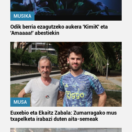
MUSIKA
Odik berria ezagutzeko aukera 'KimiK' eta
'Amaaaa!' abestiekin
MUSA
Euxebio eta Ekaitz Zabala: Zumarragako mus
txapelketa irabazi duten aita-semeak