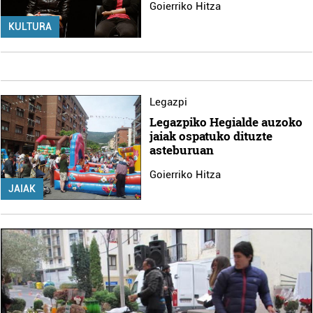
Goierriko Hitza
KULTURA
Legazpi
Legazpiko Hegialde auzoko
jaiak ospatuko dituzte
asteburuan
Goierriko Hitza
JAIAK