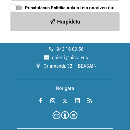
Pribatutasun Politika
irakurri eta onartzen dut.
Harpidetu
943 16 00 56
goierri@hitza.eus
Oriamendi, 32 – BEASAIN
Nor gara