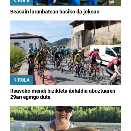
KIROLA
Beasain larunbatean hasiko da jokoan
KIROLA
Itsasoko mendi bizikleta ibilaldia abuztuaren
29an egingo dute