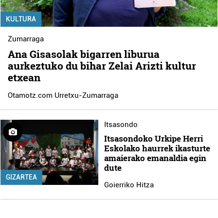
KULTURA
Zumarraga
Ana Gisasolak bigarren liburua
aurkeztuko du bihar Zelai Arizti kultur
etxean
Otamotz.com Urretxu-Zumarraga
Itsasondo
Itsasondoko Urkipe Herri
Eskolako haurrek ikasturte
amaierako emanaldia egin
dute
GIZARTEA
Goierriko Hitza