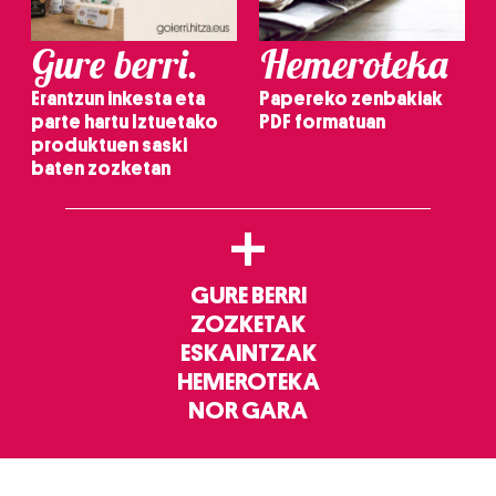
Gure berri.
Hemeroteka
Erantzun inkesta eta
Papereko zenbakiak
parte hartu Iztuetako
PDF formatuan
produktuen saski
baten zozketan
+
GURE BERRI
ZOZKETAK
ESKAINTZAK
HEMEROTEKA
NOR GARA