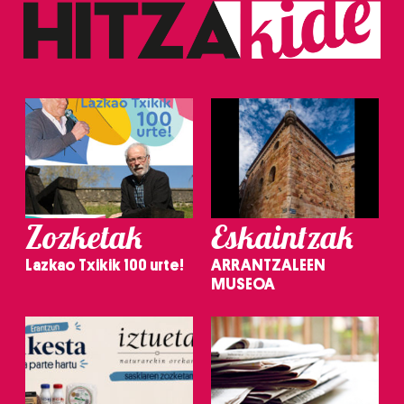
Zozketak
Eskaintzak
Lazkao Txikik 100 urte!
ARRANTZALEEN
MUSEOA