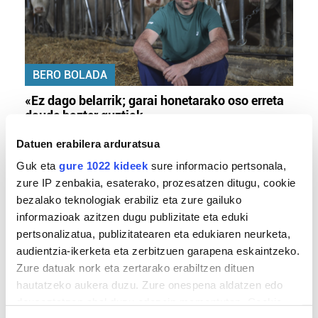
BERO BOLADA
«Ez dago belarrik; garai honetarako oso erreta
daude bazter guztiak»
Datuen erabilera arduratsua
Guk eta
gure 1022 kideek
sure informacio pertsonala,
zure IP zenbakia, esaterako, prozesatzen ditugu, cookie
bezalako teknologiak erabiliz eta zure gailuko
informazioak azitzen dugu publizitate eta eduki
pertsonalizatua, publizitatearen eta edukiaren neurketa,
audientzia-ikerketa eta zerbitzuen garapena eskaintzeko.
Zure datuak nork eta zertarako erabiltzen dituen
TXIRRINDULARITZA
hautatzeko aukera duzu. Zure onespena aldatzen edo
deuseztatzen ahal duzu edozein momentutan, Cookie
«Entrenatzen duzun bideetan lehiatzeak