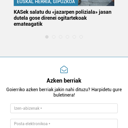
EUSKAL HERRIA, GIPUZKOA
KASek salatu du «jazarpen poliziala» jasan
Pa
dutela gose direnei ogitartekoak
da
emateagatik
«s
Azken berriak
Goierriko azken berriak jakin nahi dituzu? Harpidetu gure
buletinera!