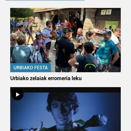
Bazkide batzuek ez dizute baimenik eskatzen, eta beren
interes komertzial legitimoetan babesten dira. Ikusi gure
bazkideen zerrenda, beren ustez zein helburutarako
duten interes legitimoa eta horren aurka nola egin
dezakezun ikusteko.
Lortu zure datu pertsonalak prozesatzeko moduari
buruzko informazio gehiago eta ezarri zure lehentasunak
datuen atalean. Edozein unetan alda edo ken dezakezu
URBIAKO FESTA
zure baimena Cookieen adierazpenean.
Urbiako zelaiak erromeria leku
Webgune honek cookie propioak eta hirugarrenen cookie-
fitxategiak erabiltzen ditu. Zure esperientzia eta
zerbitzuak hobetzeko asmoz, cookie teknologiaz
baliatzen gara. Ohar hau onartuz gero, teknologia hori
erabiltzeko baimen esplizitua ematen diguzu.
Gehiago
irakurri