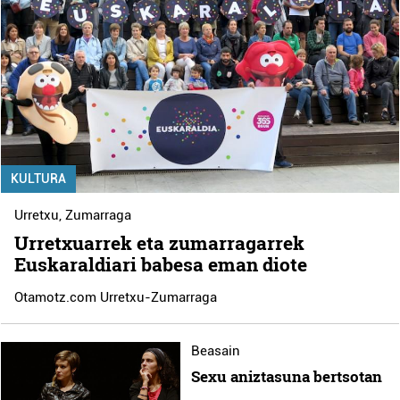
KULTURA
Urretxu
,
Zumarraga
Urretxuarrek eta zumarragarrek
Euskaraldiari babesa eman diote
Otamotz.com Urretxu-Zumarraga
Beasain
Sexu aniztasuna bertsotan