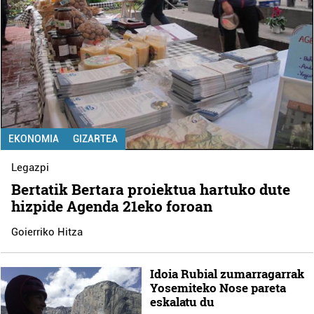
EKONOMIA
GIZARTEA
Legazpi
Bertatik Bertara proiektua hartuko dute
hizpide Agenda 21eko foroan
Goierriko Hitza
Idoia Rubial zumarragarrak
Yosemiteko Nose pareta
eskalatu du