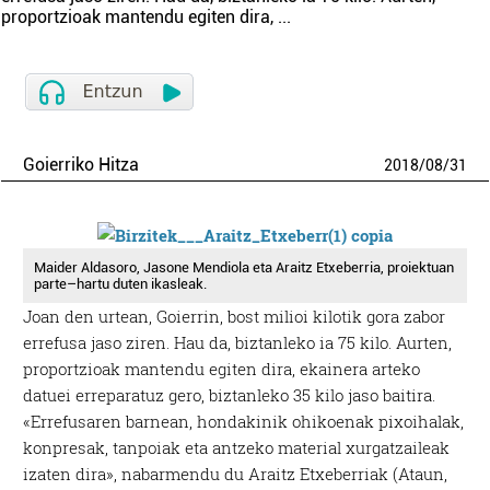
proportzioak mantendu egiten dira,
...
Goierriko Hitza
2018
/
08
/
31
Maider Aldasoro, Jasone Mendiola eta Araitz Etxeberria, proiektuan
parte–hartu duten ikasleak.
Joan den urtean, Goierrin, bost milioi kilotik gora zabor
errefusa jaso ziren. Hau da, biztanleko ia 75 kilo. Aurten,
proportzioak mantendu egiten dira, ekainera arteko
datuei erreparatuz gero, biztanleko 35 kilo jaso baitira.
«Errefusaren barnean, hondakinik ohikoenak pixoihalak,
konpresak, tanpoiak eta antzeko material xurgatzaileak
izaten dira», nabarmendu du Araitz Etxeberriak (Ataun,