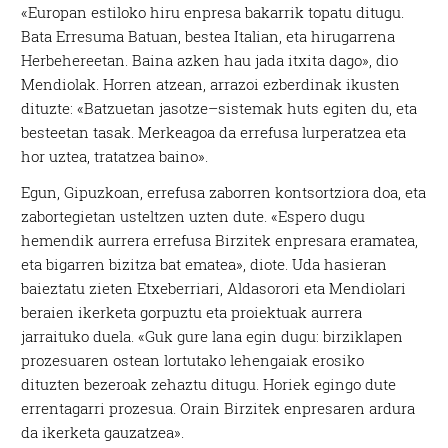
«Europan estiloko hiru enpresa bakarrik topatu ditugu.
Bata Erresuma Batuan, bestea Italian, eta hirugarrena
Herbehereetan. Baina azken hau jada itxita dago», dio
Mendiolak. Horren atzean, arrazoi ezberdinak ikusten
dituzte: «Batzuetan jasotze–sistemak huts egiten du, eta
besteetan tasak. Merkeagoa da errefusa lurperatzea eta
hor uztea, tratatzea baino».
Egun, Gipuzkoan, errefusa zaborren kontsortziora doa, eta
zabortegietan usteltzen uzten dute. «Espero dugu
hemendik aurrera errefusa Birzitek enpresara eramatea,
eta bigarren bizitza bat ematea», diote. Uda hasieran
baieztatu zieten Etxeberriari, Aldasorori eta Mendiolari
beraien ikerketa gorpuztu eta proiektuak aurrera
jarraituko duela. «Guk gure lana egin dugu: birziklapen
prozesuaren ostean lortutako lehengaiak erosiko
dituzten bezeroak zehaztu ditugu. Horiek egingo dute
errentagarri prozesua. Orain Birzitek enpresaren ardura
da ikerketa gauzatzea».