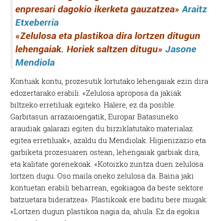
enpresari dagokio ikerketa gauzatzea»
Araitz
Etxeberria
«Zelulosa eta plastikoa dira lortzen ditugun
lehengaiak. Horiek saltzen ditugu»
Jasone
Mendiola
Kontuak kontu, prozesutik lortutako lehengaiak ezin dira
edozertarako erabili. «Zelulosa aproposa da jakiak
biltzeko erretiluak egiteko. Halere, ez da posible.
Garbitasun arrazaioengatik, Europar Batasuneko
araudiak galarazi egiten du birziklatutako materialaz
egitea erretiluak», azaldu du Mendiolak. Higienizazio eta
garbiketa prozesuaren ostean, lehengaiak garbiak dira,
eta kalitate gorenekoak. «Kotoizko zuntza duen zelulosa
lortzen dugu. Oso maila oneko zelulosa da. Baina jaki
kontuetan erabili beharrean, egokiagoa da beste sektore
batzuetara bideratzea». Plastikoak ere baditu bere mugak:
«Lortzen dugun plastikoa nagia da, ahula. Ez da egokia