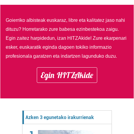
Goierriko albisteak euskaraz, libre eta kalitatez jaso nahi
dituzu?
Horretarako zure babesa ezinbestekoa zaigu.
Egin zaitez harpidedun, izan HITZAkide!
Zure ekarpenari
esker, euskaratik eginda dagoen tokiko informazio
profesionala garatzen eta indartzen lagunduko duzu.
Egin HITZAkide
Azken 3 egunetako irakurrienak