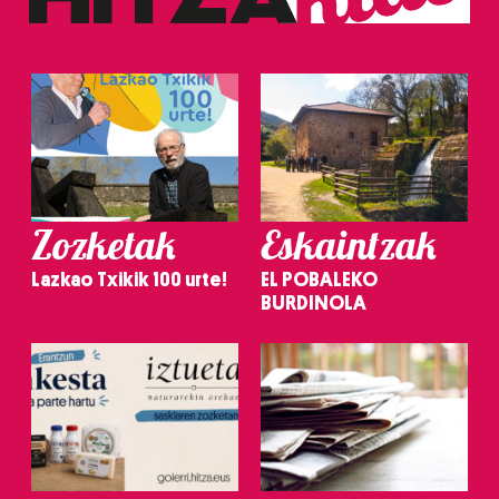
Zozketak
Eskaintzak
Lazkao Txikik 100 urte!
EL POBALEKO
BURDINOLA