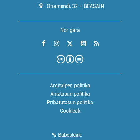
Oriamendi, 32 – BEASAIN
Nor gara
Argitalpen politika
Aniztasun politika
Pribatutasun politika
Cookieak
Babesleak: