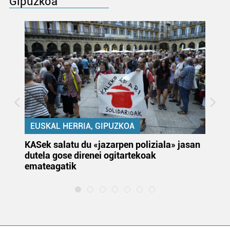
Gipuzkoa
EUSKAL HERRIA, GIPUZKOA
KASek salatu du «jazarpen poliziala» jasan
Pa
dutela gose direnei ogitartekoak
da
emateagatik
«s