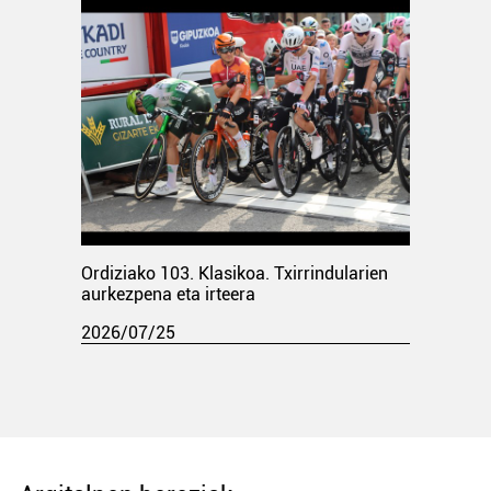
Ordiziako 103. Klasikoa. Txirrindularien
aurkezpena eta irteera
2026/07/25