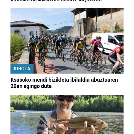
KIROLA
Itsasoko mendi bizikleta ibilaldia abuztuaren
29an egingo dute