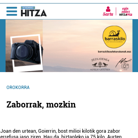
Sartu
OROKORRA
Zaborrak, mozkin
Joan den urtean, Goierrin, bost milioi kilotik gora zabor
errefusa jaso ziren. Hau da, biztanleko ia 75 kilo. Aurten,