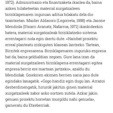
1972). Administrazio eta finantzaketa ikaslea da, baina
azken hilabeteetan material xurgatzaileen
birziklapenaren inguruan aditua bilakatu dela dio
txantxetan. Maider Aldasoro (Legorreta, 1998) eta Jasone
Mendiola (Etxarri Aranatz, Nafarroa, 1971) ikaskideekin
batera, material xurgatzaileak birziklatzeko sistema
errentagarri nola egin ikertu dute. «Hainbat proiektu
erreal planteatu zizkiguten klasean lantzeko. Tartean,
Birzitek enpresarena. Birziklapenaren inguruko enpresa
bat da, baina geldialdian zegoen. Gure lana izan da
material xurgatzaileen birziklapena errentagarri egitea
enpresa berriz ere martxan jartzeko», azaldu du
Mendiolak. Goiekiren ekimen berrien saria jaso dute
egindako lanagatik. «Gogo handiz egin dugu lan. Arrazoi
desberdinengatik, hirurok jakitun ginen material
xurgatzaileek zabor asko sortzen zutela. Azkar jakin
genuen proiektu horretan murgildu nahi genuela»,
gaineratu du Etxeberriak.