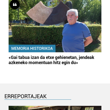
irakurri
MEMORIA HISTORIKOA
«Gai tabua izan da etxe gehienetan, jendeak
azkeneko momentuan hitz egin du»
ERREPORTAJEAK