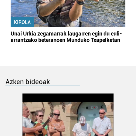
KIROLA
Unai Urkia zegamarrak laugarren egin du euli-
arrantzako beteranoen Munduko Txapelketan
Azken bideoak