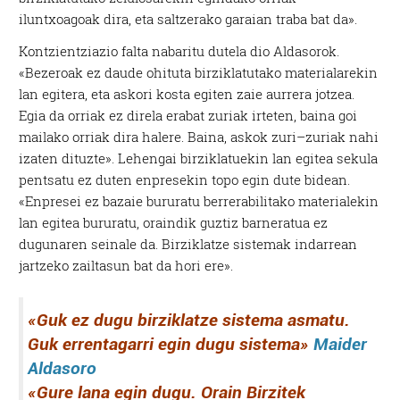
iluntxoagoak dira, eta saltzerako garaian traba bat da».
Kontzientziazio falta nabaritu dutela dio Aldasorok.
«Bezeroak ez daude ohituta birziklatutako materialarekin
lan egitera, eta askori kosta egiten zaie aurrera jotzea.
Egia da orriak ez direla erabat zuriak irteten, baina goi
mailako orriak dira halere. Baina, askok zuri–zuriak nahi
izaten dituzte». Lehengai birziklatuekin lan egitea sekula
pentsatu ez duten enpresekin topo egin dute bidean.
«Enpresei ez bazaie bururatu berrerabilitako materialekin
lan egitea bururatu, oraindik guztiz barneratua ez
dugunaren seinale da. Birziklatze sistemak indarrean
jartzeko zailtasun bat da hori ere».
«Guk ez dugu birziklatze sistema asmatu.
Guk errentagarri egin dugu sistema»
Maider
Aldasoro
«Gure lana egin dugu. Orain Birzitek