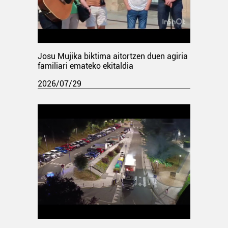
Josu Mujika biktima aitortzen duen agiria
familiari emateko ekitaldia
2026/07/29