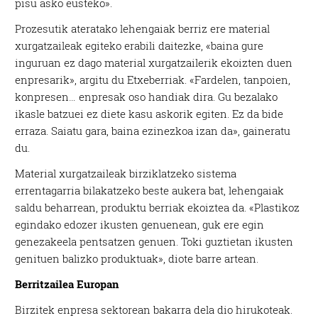
pisu asko eusteko».
Prozesutik ateratako lehengaiak berriz ere material
xurgatzaileak egiteko erabili daitezke, «baina gure
inguruan ez dago material xurgatzailerik ekoizten duen
enpresarik», argitu du Etxeberriak. «Fardelen, tanpoien,
konpresen… enpresak oso handiak dira. Gu bezalako
ikasle batzuei ez diete kasu askorik egiten. Ez da bide
erraza. Saiatu gara, baina ezinezkoa izan da», gaineratu
du.
Material xurgatzaileak birziklatzeko sistema
errentagarria bilakatzeko beste aukera bat, lehengaiak
saldu beharrean, produktu berriak ekoiztea da. «Plastikoz
egindako edozer ikusten genuenean, guk ere egin
genezakeela pentsatzen genuen. Toki guztietan ikusten
genituen balizko produktuak», diote barre artean.
Berritzailea Europan
Birzitek enpresa sektorean bakarra dela dio hirukoteak.