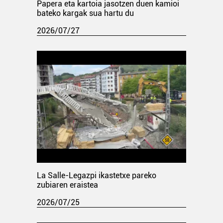
Papera eta kartoia jasotzen duen kamioi
bateko kargak sua hartu du
2026/07/27
La Salle-Legazpi ikastetxe pareko
zubiaren eraistea
2026/07/25