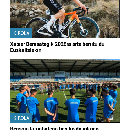
KIROLA
Xabier Berasategik 2028ra arte berritu du
Euskaltelekin
KIROLA
Beasain larunbatean hasiko da jokoan