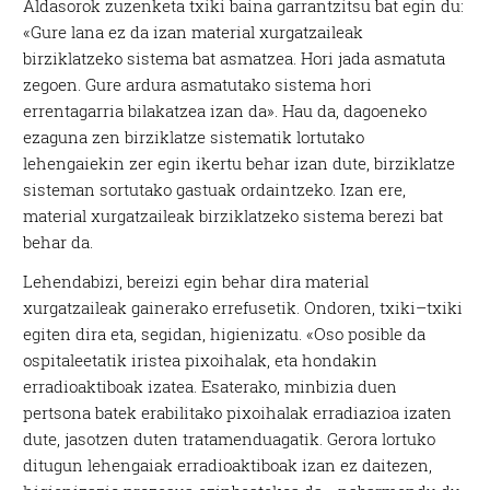
Aldasorok zuzenketa txiki baina garrantzitsu bat egin du:
«Gure lana ez da izan material xurgatzaileak
birziklatzeko sistema bat asmatzea. Hori jada asmatuta
zegoen. Gure ardura asmatutako sistema hori
errentagarria bilakatzea izan da». Hau da, dagoeneko
ezaguna zen birziklatze sistematik lortutako
lehengaiekin zer egin ikertu behar izan dute, birziklatze
sisteman sortutako gastuak ordaintzeko. Izan ere,
material xurgatzaileak birziklatzeko sistema berezi bat
behar da.
Lehendabizi, bereizi egin behar dira material
xurgatzaileak gainerako errefusetik. Ondoren, txiki–txiki
egiten dira eta, segidan, higienizatu. «Oso posible da
ospitaleetatik iristea pixoihalak, eta hondakin
erradioaktiboak izatea. Esaterako, minbizia duen
pertsona batek erabilitako pixoihalak erradiazioa izaten
dute, jasotzen duten tratamenduagatik. Gerora lortuko
ditugun lehengaiak erradioaktiboak izan ez daitezen,