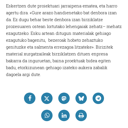
Eskertzen dute proiektuari jarraipena ematea, eta harro
agertu dira. «Gure arazo handienetako bat denbora izan
da. Ez dugu behar beste denbora izan birziklatze
prozesuaren ostean lortutako lehengaiak zehatz– mehatz
ezagutzeko. Esku artean ditugun materialak gehiago
ezagutuko bagenitu, bezeroak hobeto zehaztuko
genituzke eta salmenta errezagoa litzateke». Birizitek
material xurgatzaileak birziklatzen dituen enpresa
bakarra da inguruetan, baina proektuak bidea egiten
badu, etorkizunean gehiago izateko aukera zabalik
dagoela argi dute.