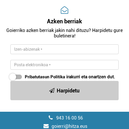
Azken berriak
Goierriko azken berriak jakin nahi dituzu? Harpidetu gure
buletinera!
Pribatutasun Politika
irakurri eta onartzen dut.
Harpidetu
943 16 00 56
goierri@hitza.eus