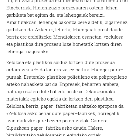
higienizazio prozesua ezinbestekoa da», nabarmendu du
Etxeberriak. Higienizazio prozesuaren ostean, lehen
garbiketa bat egiten da, eta lehengaiak bereizi.
Amaitutakoan, lehengai bakoitza bere aldetik, bigarrenez
garbitzen da. Azkenik, lehortu, lehengaiak prest daude
berriz ere erabiltzeko; Mendiolaren esanetan, «zelulosa
eta plastikoa dira prozesu luze honetatik lortzen diren
lehengai nagusiak».
Zelulosa eta plastikoa salduz lortzen dute prozesua
ordaintzea. «Ez da lan erraza, ez baitira lehengai puru–
puruak. Esaterako, plastikoa polietileno eta polipropileno
arteko nahasketa bat da. Enpresek, beharren arabera,
nahiago izaten dute bat edo bestea». Dekoraziorako
materialak egiteko egokia da lortzen den plastikoa.
Zelulosa, berriz, paper–fabriketan saltzeko aproposa da.
«Zelulosa asko behar dute paper–fabrikek, horregatik
izan daitezke gure bezero potentzialak. Gainera,
Gipuzkoan paper–fabrika asko daude. Halere,
birziklatutako zelulosarekin egindako orriak