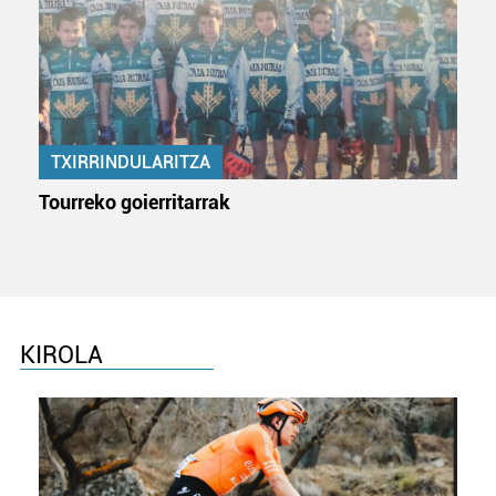
TXIRRINDULARITZA
Tourreko goierritarrak
KIROLA