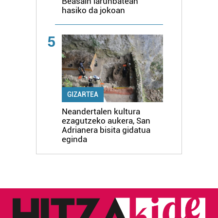
Beasain larunbatean
hasiko da jokoan
5
GIZARTEA
Neandertalen kultura
ezagutzeko aukera, San
Adrianera bisita gidatua
eginda