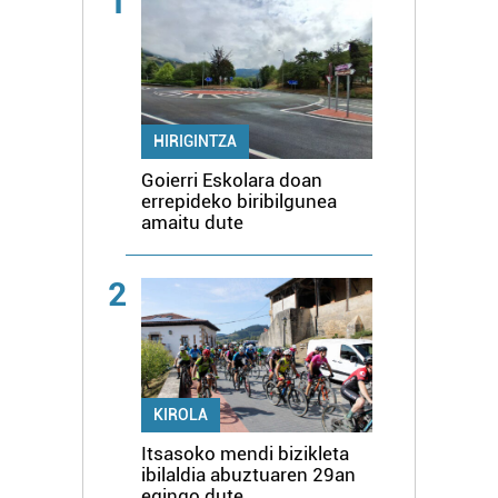
1
HIRIGINTZA
Goierri Eskolara doan
errepideko biribilgunea
amaitu dute
2
KIROLA
Itsasoko mendi bizikleta
ibilaldia abuztuaren 29an
egingo dute