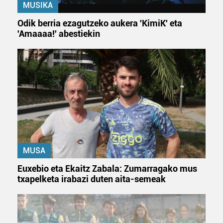
MUSIKA
Odik berria ezagutzeko aukera 'KimiK' eta
'Amaaaa!' abestiekin
MUSA
Euxebio eta Ekaitz Zabala: Zumarragako mus
txapelketa irabazi duten aita-semeak