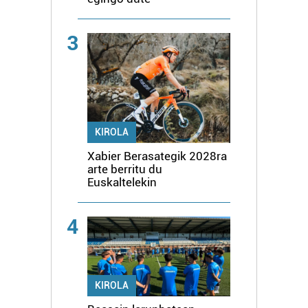
3
KIROLA
Xabier Berasategik 2028ra
arte berritu du
Euskaltelekin
4
KIROLA