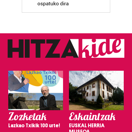
ospatuko dira
Zozketak
Eskaintzak
Lazkao Txikik 100 urte!
EUSKAL HERRIA
MUSEOA