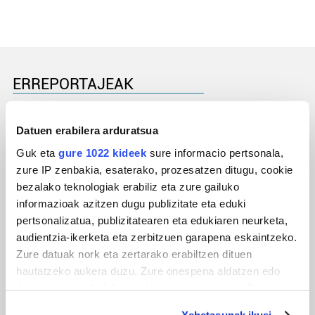
ERREPORTAJEAK
Datuen erabilera arduratsua
Guk eta
gure 1022 kideek
sure informacio pertsonala,
zure IP zenbakia, esaterako, prozesatzen ditugu, cookie
bezalako teknologiak erabiliz eta zure gailuko
informazioak azitzen dugu publizitate eta eduki
pertsonalizatua, publizitatearen eta edukiaren neurketa,
audientzia-ikerketa eta zerbitzuen garapena eskaintzeko.
Zure datuak nork eta zertarako erabiltzen dituen
URBIAKO FESTA
hautatzeko aukera duzu. Zure onespena aldatzen edo
Urbiako zelaiak erromeria leku
deuseztatzen ahal duzu edozein momentutan, Cookie
deklaraziotik edo Privacy triggerean klikatuz.
Xehetasunak ikusi