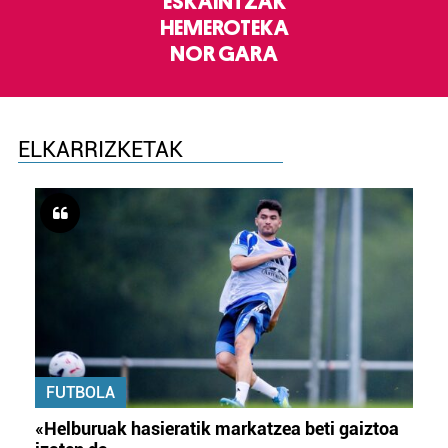
ESKAINTZAK
HEMEROTEKA
NOR GARA
ELKARRIZKETAK
FUTBOLA
«Helburuak hasieratik markatzea beti gaiztoa