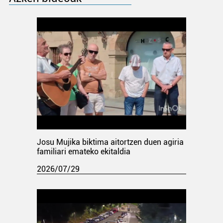
Josu Mujika biktima aitortzen duen agiria
familiari emateko ekitaldia
2026/07/29