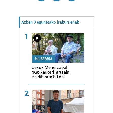
Azken 3 egunetako irakurrienak
1
HILBERRIA
Jexux Mendizabal
'Kaxkagorri' artzain
zaldibiarra hil da
2