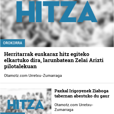
OROKORRA
Herritarrak euskaraz hitz egiteko
elkartuko dira, larunbatean Zelai Arizti
pilotalekuan
Otamotz.com Urretxu-Zumarraga
Paxkal Irigoyenek Ziaboga
tabernan abestuko du gaur
Otamotz.com Urretxu-
Zumarraga