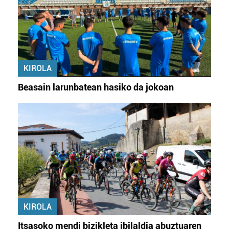
KIROLA
Beasain larunbatean hasiko da jokoan
KIROLA
Itsasoko mendi bizikleta ibilaldia abuztuaren