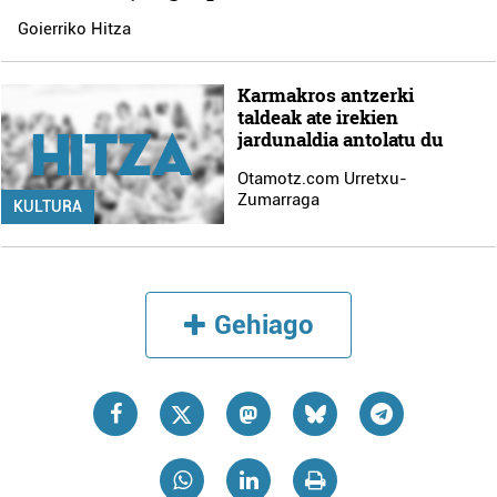
Goierriko Hitza
Karmakros antzerki
taldeak ate irekien
jardunaldia antolatu du
Otamotz.com Urretxu-
Zumarraga
KULTURA
Gehiago