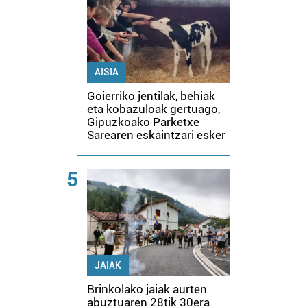
AISIA
Goierriko jentilak, behiak
eta kobazuloak gertuago,
Gipuzkoako Parketxe
Sarearen eskaintzari esker
5
JAIAK
Brinkolako jaiak aurten
abuztuaren 28tik 30era