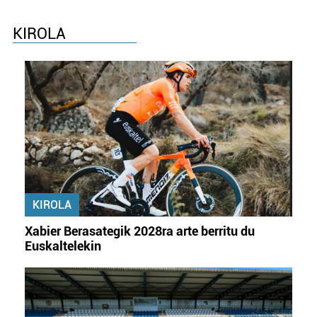
KIROLA
KIROLA
Xabier Berasategik 2028ra arte berritu du
Euskaltelekin