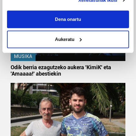
If you allow, we would also like to:
Collect information about your geographical
Dena onartu
location which can be accurate to within several
meters
Aukeratu
Identify your device by actively scanning it for
specific characteristics (fingerprinting)
Find out more about how your personal data is processed
MUSIKA
and set your preferences in the
details section
.
Odik berria ezagutzeko aukera 'KimiK' eta
'Amaaaa!' abestiekin
Guk eta gure bazkideek zure datu pertsonalak
prozesatzen ditugu, zure IP zenbakia, besteak beste,
teknologia erabiliz, cookieak adibidez, iragarki eta eduki
pertsonalizatuak eskaintzeko, iragarkiak eta edukia
neurtzeko, jendeari buruzko informazioa biltzeko eta
produktuak garatzeko. Zure datuak nork eta zertarako
erabiltzen dituen hauta dezakezu.