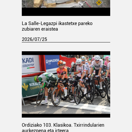
La Salle-Legazpi ikastetxe pareko
zubiaren eraistea
2026/07/25
Ordiziako 103. Klasikoa. Txirrindularien
aurkezpena eta irteera