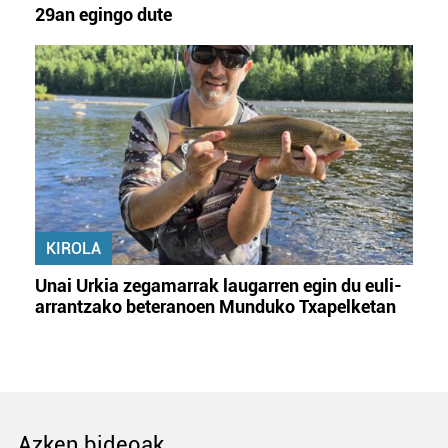
29an egingo dute
KIROLA
Unai Urkia zegamarrak laugarren egin du euli-
arrantzako beteranoen Munduko Txapelketan
Azken bideoak