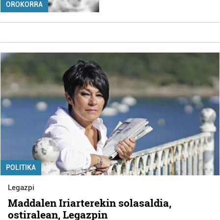
OROKORRA
POLITIKA
Legazpi
Maddalen Iriarterekin solasaldia,
ostiralean, Legazpin