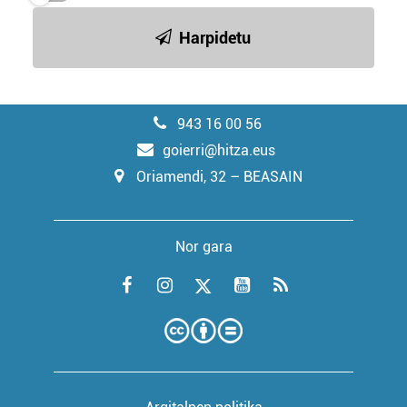
Harpidetu
943 16 00 56
goierri@hitza.eus
Oriamendi, 32 – BEASAIN
Nor gara