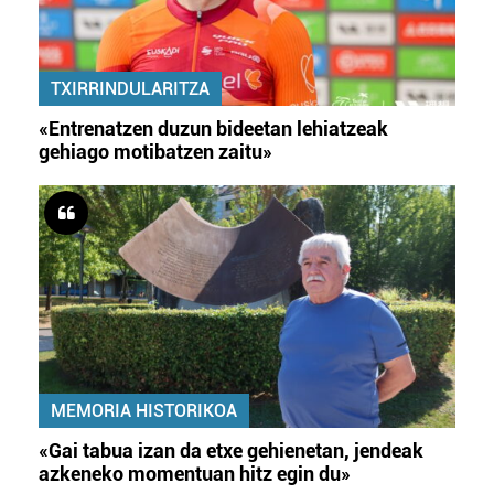
TXIRRINDULARITZA
«Entrenatzen duzun bideetan lehiatzeak
gehiago motibatzen zaitu»
MEMORIA HISTORIKOA
«Gai tabua izan da etxe gehienetan, jendeak
azkeneko momentuan hitz egin du»