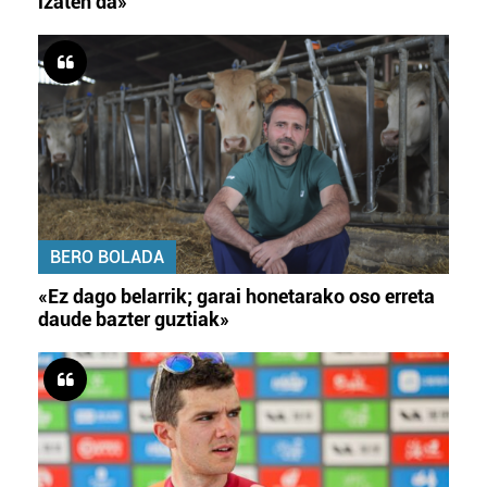
izaten da»
BERO BOLADA
«Ez dago belarrik; garai honetarako oso erreta
daude bazter guztiak»