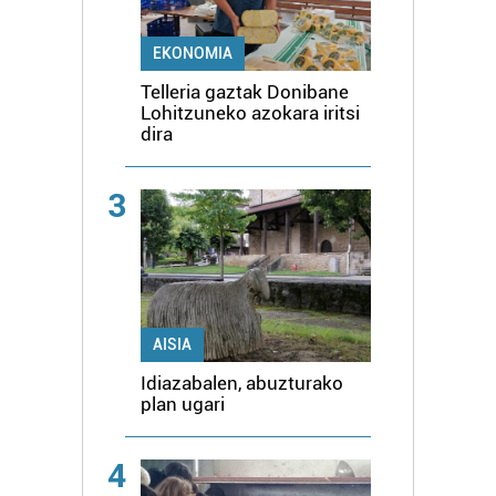
EKONOMIA
Telleria gaztak Donibane
Lohitzuneko azokara iritsi
dira
3
AISIA
Idiazabalen, abuzturako
plan ugari
4