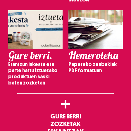
Gure berri.
Hemeroteka
Erantzun inkesta eta
Papereko zenbakiak
parte hartu Iztuetako
PDF formatuan
produktuen saski
baten zozketan
+
GURE BERRI
ZOZKETAK