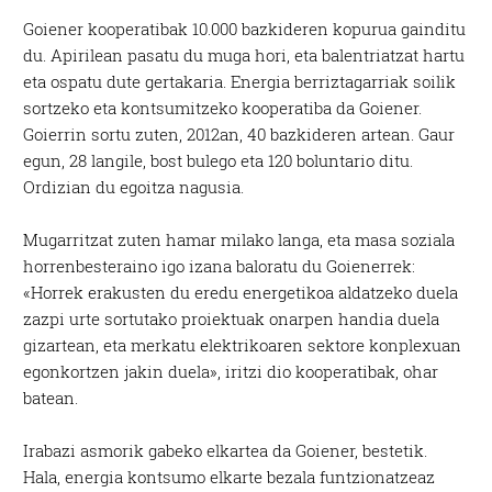
Goiener kooperatibak 10.000 bazkideren kopurua gainditu
du. Apirilean pasatu du muga hori, eta balentriatzat hartu
eta ospatu dute gertakaria. Energia berriztagarriak soilik
sortzeko eta kontsumitzeko kooperatiba da Goiener.
Goierrin sortu zuten, 2012an, 40 bazkideren artean. Gaur
egun, 28 langile, bost bulego eta 120 boluntario ditu.
Ordizian du egoitza nagusia.
Mugarritzat zuten hamar milako langa, eta masa soziala
horrenbesteraino igo izana baloratu du Goienerrek:
«Horrek erakusten du eredu energetikoa aldatzeko duela
zazpi urte sortutako proiektuak onarpen handia duela
gizartean, eta merkatu elektrikoaren sektore konplexuan
egonkortzen jakin duela», iritzi dio kooperatibak, ohar
batean.
Irabazi asmorik gabeko elkartea da Goiener, bestetik.
Hala, energia kontsumo elkarte bezala funtzionatzeaz