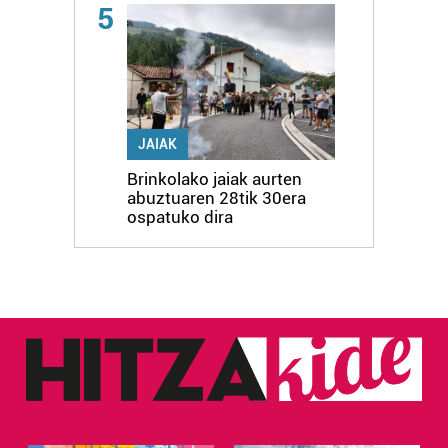
5
JAIAK
Brinkolako jaiak aurten
abuztuaren 28tik 30era
ospatuko dira