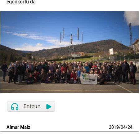
egonkortu da
Aimar Maiz
2019
/
04
/
24