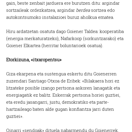
gain, beste zenbait jarduera ere burutzen ditu: argindar
sortzaileak ordezkatzea, argindar
berdea
sortzea edo
autokontsumoko instalazioei buruz aholkua ematea.
Hiru ardatzetan osatuta dago Goiener Taldea: kooperatiba
(energia merkaturatzeko), Nafarkoop (sorkuntzarako) eta
Goiener Elkartea (herritar boluntarioek osatua).
Etorkizuna, «itxaropentsu»
Giza ekarpena eta sustengua eskertu ditu Goienerren
zuzendari Santiago Otxoa de Eribek: «Bilakaera hori ez
litzateke posible izango pertsona askoren lanagatik eta
energiagatik ez balitz. Eskerrak pertsona horiei guztiei,
eta eredu jasangarri, justu, demokratiko eta parte-
hartzaileago baten alde gugan konfiantza jarri duten
guztiei».
Oinarri «sendoak» dituela nabarmendu du Goienerrek,