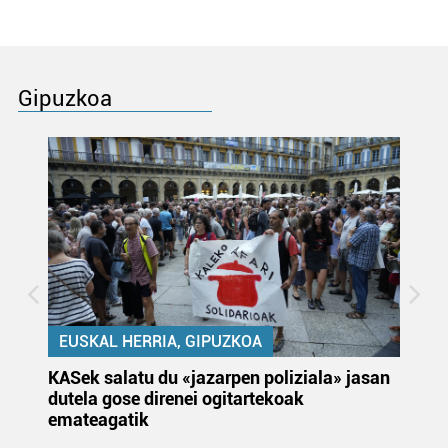
Gipuzkoa
EUSKAL HERRIA, GIPUZKOA
KASek salatu du «jazarpen poliziala» jasan
Pa
dutela gose direnei ogitartekoak
da
emateagatik
«s