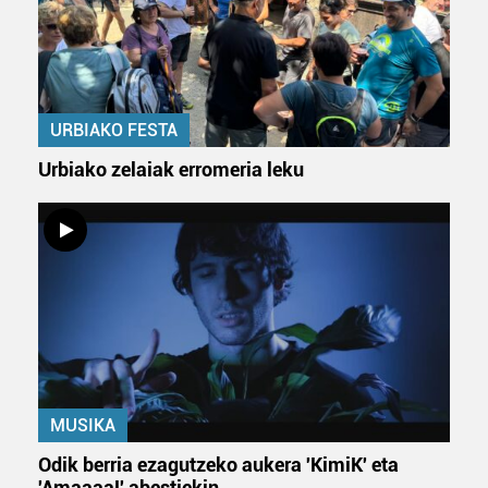
Webgune honek cookie propioak eta hirugarrenen cookie-
fitxategiak erabiltzen ditu. Zure esperientzia eta
zerbitzuak hobetzeko asmoz, cookie teknologiaz
baliatzen gara. Ohar hau onartuz gero, teknologia hori
erabiltzeko baimen esplizitua ematen diguzu.
Gehiago
URBIAKO FESTA
irakurri
Urbiako zelaiak erromeria leku
MUSIKA
Odik berria ezagutzeko aukera 'KimiK' eta
'Amaaaa!' abestiekin