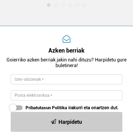
Azken berriak
Goierriko azken berriak jakin nahi dituzu? Harpidetu gure
buletinera!
Pribatutasun Politika
irakurri eta onartzen dut.
Harpidetu