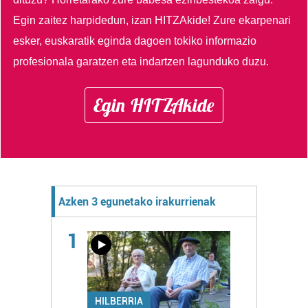
Egin zaitez harpidedun, izan HITZAkide!
Zure ekarpenari
esker, euskaratik eginda dagoen tokiko informazio
profesionala garatzen eta indartzen lagunduko duzu.
Egin HITZAkide
Azken 3 egunetako irakurrienak
1
HILBERRIA