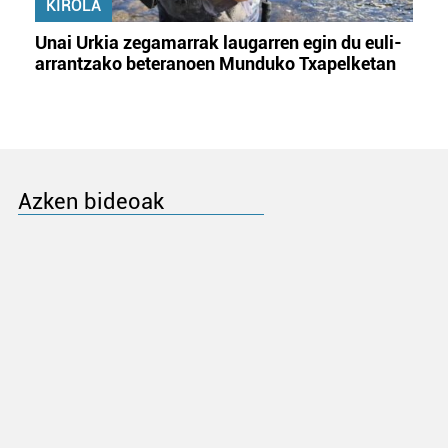
KIROLA
Unai Urkia zegamarrak laugarren egin du euli-
arrantzako beteranoen Munduko Txapelketan
Azken bideoak