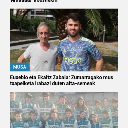
MUSA
Euxebio eta Ekaitz Zabala: Zumarragako mus
txapelketa irabazi duten aita-semeak