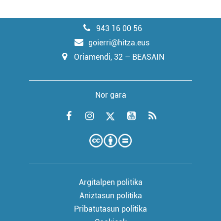
943 16 00 56
goierri@hitza.eus
Oriamendi, 32 – BEASAIN
Nor gara
Argitalpen politika
Aniztasun politika
Pribatutasun politika