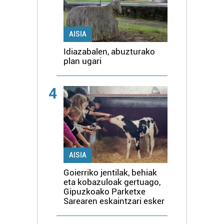
AISIA
Idiazabalen, abuzturako
plan ugari
4
AISIA
Goierriko jentilak, behiak
eta kobazuloak gertuago,
Gipuzkoako Parketxe
Sarearen eskaintzari esker