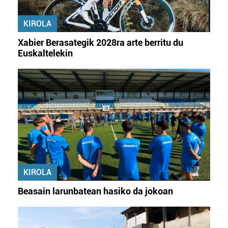
KIROLA
Xabier Berasategik 2028ra arte berritu du
Euskaltelekin
KIROLA
Beasain larunbatean hasiko da jokoan