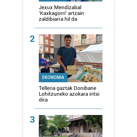
Jexux Mendizabal
'Kaxkagorri' artzain
zaldibiarra hil da
2
EKONOMIA
Telleria gaztak Donibane
Lohitzuneko azokara iritsi
dira
3