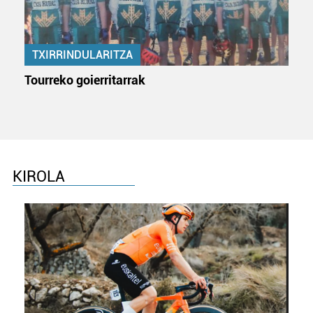
TXIRRINDULARITZA
Tourreko goierritarrak
KIROLA