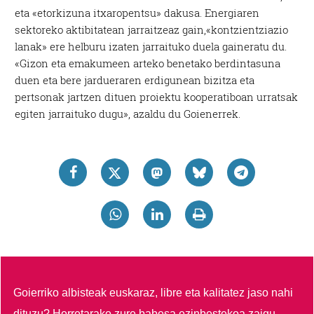
eta «etorkizuna itxaropentsu» dakusa. Energiaren
sektoreko aktibitatean jarraitzeaz gain,«kontzientziazio
lanak» ere helburu izaten jarraituko duela gaineratu du.
«Gizon eta emakumeen arteko benetako berdintasuna
duen eta bere jardueraren erdigunean bizitza eta
pertsonak jartzen dituen proiektu kooperatiboan urratsak
egiten jarraituko dugu», azaldu du Goienerrek.
Goierriko albisteak euskaraz, libre eta kalitatez jaso nahi
dituzu?
Horretarako zure babesa ezinbestekoa zaigu.