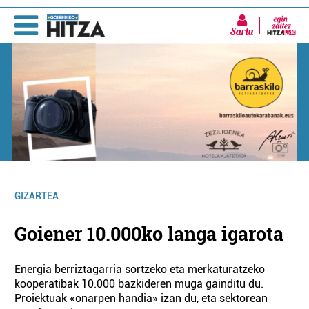
Sartu
GIZARTEA
Goiener 10.000ko langa igarota
Energia berriztagarria sortzeko eta merkaturatzeko
kooperatibak 10.000 bazkideren muga gainditu du.
Proiektuak «onarpen handia» izan du, eta sektorean