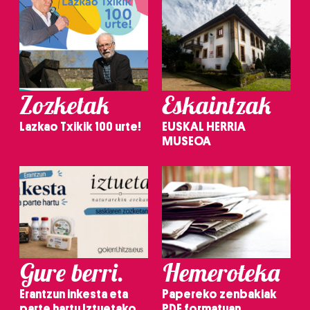
Zozketak
Eskaintzak
Lazkao Txikik 100 urte!
EUSKAL HERRIA
MUSEOA
Gure berri.
Hemeroteka
Erantzun inkesta eta
Papereko zenbakiak
parte hartu Iztuetako
PDF formatuan