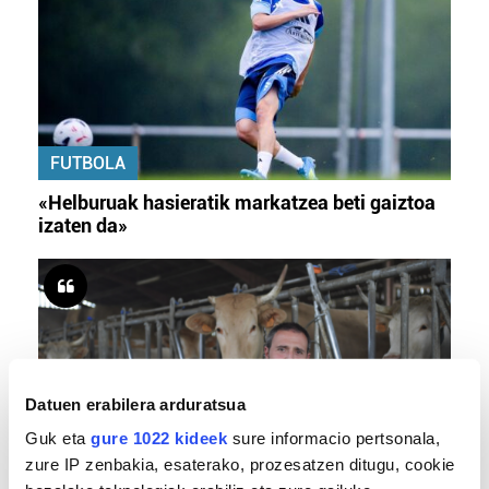
FUTBOLA
«Helburuak hasieratik markatzea beti gaiztoa
izaten da»
Datuen erabilera arduratsua
Guk eta
gure 1022 kideek
sure informacio pertsonala,
zure IP zenbakia, esaterako, prozesatzen ditugu, cookie
BERO BOLADA