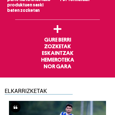
produktuen saski
baten zozketan
+
GURE BERRI
ZOZKETAK
ESKAINTZAK
HEMEROTEKA
NOR GARA
ELKARRIZKETAK