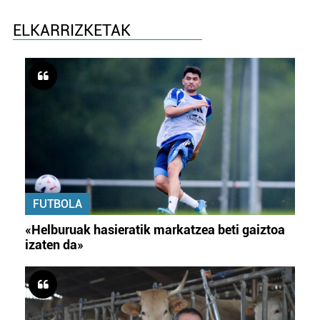
ELKARRIZKETAK
FUTBOLA
«Helburuak hasieratik markatzea beti gaiztoa
izaten da»