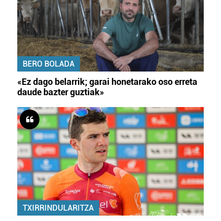
BERO BOLADA
«Ez dago belarrik; garai honetarako oso erreta
daude bazter guztiak»
TXIRRINDULARITZA