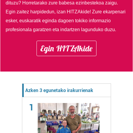
dituzu?
Horretarako zure babesa ezinbestekoa zaigu.
Egin zaitez harpidedun, izan HITZAkide!
Zure ekarpenari
esker, euskaratik eginda dagoen tokiko informazio
profesionala garatzen eta indartzen lagunduko duzu.
Egin HITZAkide
Azken 3 egunetako irakurrienak
1