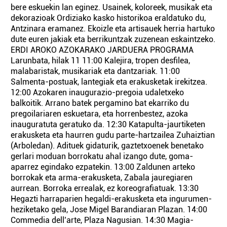
bere eskuekin lan eginez. Usainek, koloreek, musikak eta
dekorazioak Ordiziako kasko historikoa eraldatuko du,
Antzinara eramanez. Ekoizle eta artisauek herria hartuko
dute euren jakiak eta berrikuntzak zuzenean eskaintzeko.
ERDI AROKO AZOKARAKO JARDUERA PROGRAMA
Larunbata, hilak 11 11:00 Kalejira, tropen desfilea,
malabaristak, musikariak eta dantzariak. 11:00
Salmenta-postuak, lantegiak eta erakusketak irekitzea.
12:00 Azokaren inaugurazio-pregoia udaletxeko
balkoitik. Arrano batek pergamino bat ekarriko du
pregoilariaren eskuetara, eta horrenbestez, azoka
inauguratuta geratuko da. 12:30 Katapulta-jaurtiketen
erakusketa eta haurren gudu parte-hartzailea Zuhaiztian
(Arboledan). Adituek gidaturik, gaztetxoenek benetako
gerlari moduan borrokatu ahal izango dute, goma-
aparrez egindako ezpatekin. 13:00 Zaldunen arteko
borrokak eta arma-erakusketa, Zabala jauregiaren
aurrean. Borroka errealak, ez koreografiatuak. 13:30
Hegazti harraparien hegaldi-erakusketa eta ingurumen-
heziketako gela, Jose Migel Barandiaran Plazan. 14:00
Commedia dell’arte, Plaza Nagusian. 14:30 Magia-