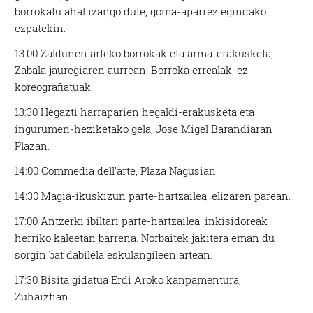
borrokatu ahal izango dute, goma-aparrez egindako
ezpatekin.
13:00 Zaldunen arteko borrokak eta arma-erakusketa,
Zabala jauregiaren aurrean. Borroka errealak, ez
koreografiatuak.
13:30 Hegazti harraparien hegaldi-erakusketa eta
ingurumen-heziketako gela, Jose Migel Barandiaran
Plazan.
14:00 Commedia dell’arte, Plaza Nagusian.
14:30 Magia-ikuskizun parte-hartzailea, elizaren parean.
17:00 Antzerki ibiltari parte-hartzailea: inkisidoreak
herriko kaleetan barrena. Norbaitek jakitera eman du
sorgin bat dabilela eskulangileen artean.
17:30 Bisita gidatua Erdi Aroko kanpamentura,
Zuhaiztian.