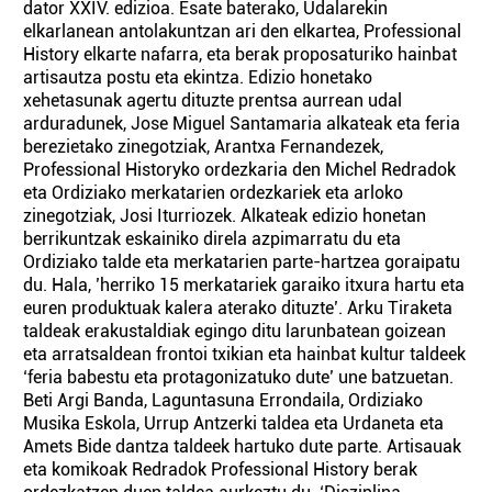
dator XXIV. edizioa. Esate baterako, Udalarekin
elkarlanean antolakuntzan ari den elkartea, Professional
History elkarte nafarra, eta berak proposaturiko hainbat
artisautza postu eta ekintza. Edizio honetako
xehetasunak agertu dituzte prentsa aurrean udal
arduradunek, Jose Miguel Santamaria alkateak eta feria
berezietako zinegotziak, Arantxa Fernandezek,
Professional Historyko ordezkaria den Michel Redradok
eta Ordiziako merkatarien ordezkariek eta arloko
zinegotziak, Josi Iturriozek. Alkateak edizio honetan
berrikuntzak eskainiko direla azpimarratu du eta
Ordiziako talde eta merkatarien parte-hartzea goraipatu
du. Hala, ’herriko 15 merkatariek garaiko itxura hartu eta
euren produktuak kalera aterako dituzte’. Arku Tiraketa
taldeak erakustaldiak egingo ditu larunbatean goizean
eta arratsaldean frontoi txikian eta hainbat kultur taldeek
‘feria babestu eta protagonizatuko dute’ une batzuetan.
Beti Argi Banda, Laguntasuna Errondaila, Ordiziako
Musika Eskola, Urrup Antzerki taldea eta Urdaneta eta
Amets Bide dantza taldeek hartuko dute parte. Artisauak
eta komikoak Redradok Professional History berak