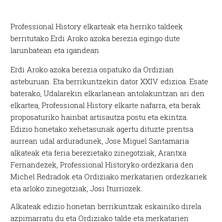
Professional History elkarteak eta herriko taldeek
berritutako Erdi Aroko azoka berezia egingo dute
larunbatean eta igandean
Erdi Aroko azoka berezia ospatuko da Ordizian
asteburuan. Eta berrikuntzekin dator XXIV. edizioa. Esate
baterako, Udalarekin elkarlanean antolakuntzan ari den
elkartea, Professional History elkarte nafarra, eta berak
proposaturiko hainbat artisautza postu eta ekintza.
Edizio honetako xehetasunak agertu dituzte prentsa
aurrean udal arduradunek, Jose Miguel Santamaria
alkateak eta feria berezietako zinegotziak, Arantxa
Fernandezek, Professional Historyko ordezkaria den
Michel Redradok eta Ordiziako merkatarien ordezkariek
eta arloko zinegotziak, Josi Iturriozek.
Alkateak edizio honetan berrikuntzak eskainiko direla
azpimarratu du eta Ordiziako talde eta merkatarien