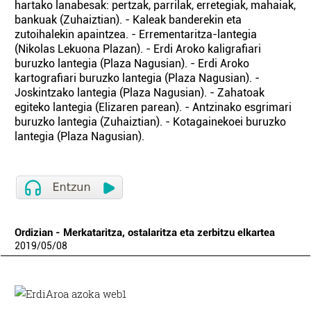
hartako lanabesak: pertzak, parrilak, erretegiak, mahaiak,
bankuak (Zuhaiztian). - Kaleak banderekin eta
zutoihalekin apaintzea. - Errementaritza-lantegia
(Nikolas Lekuona Plazan). - Erdi Aroko kaligrafiari
buruzko lantegia (Plaza Nagusian). - Erdi Aroko
kartografiari buruzko lantegia (Plaza Nagusian). -
Joskintzako lantegia (Plaza Nagusian). - Zahatoak
egiteko lantegia (Elizaren parean). - Antzinako esgrimari
buruzko lantegia (Zuhaiztian). - Kotagainekoei buruzko
lantegia (Plaza Nagusian).
Ordizian - Merkataritza, ostalaritza eta zerbitzu elkartea
2019
/
05
/
08