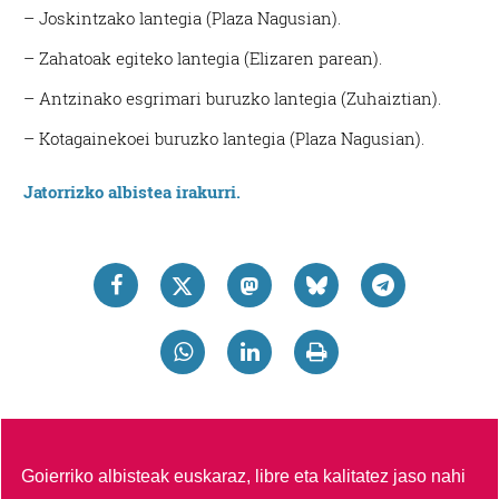
irakurri
– Joskintzako lantegia (Plaza Nagusian).
– Zahatoak egiteko lantegia (Elizaren parean).
– Antzinako esgrimari buruzko lantegia (Zuhaiztian).
– Kotagainekoei buruzko lantegia (Plaza Nagusian).
Jatorrizko albistea irakurri.
Goierriko albisteak euskaraz, libre eta kalitatez jaso nahi