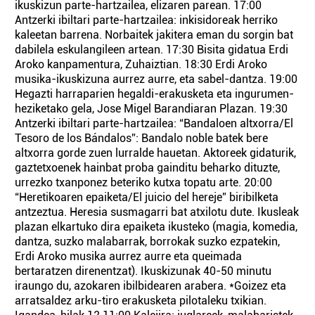
ikuskizun parte-hartzailea, elizaren parean. 17:00
Antzerki ibiltari parte-hartzailea: inkisidoreak herriko
kaleetan barrena. Norbaitek jakitera eman du sorgin bat
dabilela eskulangileen artean. 17:30 Bisita gidatua Erdi
Aroko kanpamentura, Zuhaiztian. 18:30 Erdi Aroko
musika-ikuskizuna aurrez aurre, eta sabel-dantza. 19:00
Hegazti harraparien hegaldi-erakusketa eta ingurumen-
heziketako gela, Jose Migel Barandiaran Plazan. 19:30
Antzerki ibiltari parte-hartzailea: “Bandaloen altxorra/El
Tesoro de los Bándalos”: Bandalo noble batek bere
altxorra gorde zuen lurralde hauetan. Aktoreek gidaturik,
gaztetxoenek hainbat proba gainditu beharko dituzte,
urrezko txanponez beteriko kutxa topatu arte. 20:00
“Heretikoaren epaiketa/El juicio del hereje” biribilketa
antzeztua. Heresia susmagarri bat atxilotu dute. Ikusleak
plazan elkartuko dira epaiketa ikusteko (magia, komedia,
dantza, suzko malabarrak, borrokak suzko ezpatekin,
Erdi Aroko musika aurrez aurre eta queimada
bertaratzen direnentzat). Ikuskizunak 40-50 minutu
iraungo du, azokaren ibilbidearen arabera. *Goizez eta
arratsaldez arku-tiro erakusketa pilotaleku txikian.