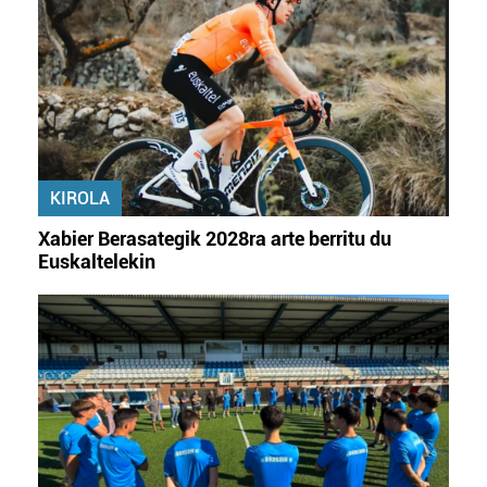
KIROLA
Xabier Berasategik 2028ra arte berritu du
Euskaltelekin