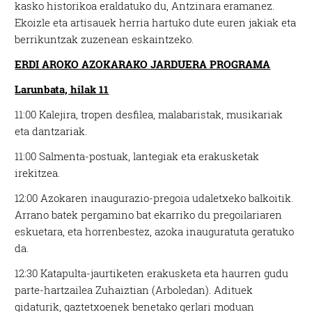
kasko historikoa eraldatuko du, Antzinara eramanez.
Ekoizle eta artisauek herria hartuko dute euren jakiak eta
berrikuntzak zuzenean eskaintzeko.
ERDI AROKO AZOKARAKO JARDUERA PROGRAMA
Larunbata, hilak 11
11:00 Kalejira, tropen desfilea, malabaristak, musikariak
eta dantzariak.
11:00 Salmenta-postuak, lantegiak eta erakusketak
irekitzea.
12:00 Azokaren inaugurazio-pregoia udaletxeko balkoitik.
Arrano batek pergamino bat ekarriko du pregoilariaren
eskuetara, eta horrenbestez, azoka inauguratuta geratuko
da.
12:30 Katapulta-jaurtiketen erakusketa eta haurren gudu
parte-hartzailea Zuhaiztian (Arboledan). Adituek
gidaturik, gaztetxoenek benetako gerlari moduan