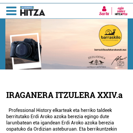
Sartu
IRAGANERA ITZULERA XXIV.a
Professional History elkarteak eta herriko taldeek
berritutako Erdi Aroko azoka berezia egingo dute
larunbatean eta igandean Erdi Aroko azoka berezia
ospatuko da Ordizian asteburuan. Eta berrikuntzekin