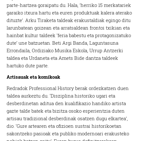
parte-hartzea goraipatu du. Hala, ’herriko 15 merkatariek
garaiko itxura hartu eta euren produktuak kalera aterako
dituzte’. Arku Tiraketa taldeak erakustaldiak egingo ditu
larunbatean goizean eta arratsaldean frontoi txikian eta
hainbat kultur taldeek ‘feria babestu eta protagonizatuko
dute’ une batzuetan. Beti Argi Banda, Laguntasuna
Errondaila, Ordiziako Musika Eskola, Urrup Antzerki
taldea eta Urdaneta eta Amets Bide dantza taldeek
hartuko dute parte.
Artisauak eta komikoak
Redradok Professional History berak ordezkatzen duen
taldea aurkeztu du. ‘Disziplina historiko ugari eta
desberdinetan aditua den kualifikazio handiko artista
gazte talde batek eta bizitza osoko esperientzia duten
artisau tradizional desberdinak osatzen dugu elkartea’,
dio. ‘Gure artearen eta ofizioen sustrai historikoetan
sakontzeko pasioak eta publiko modernoari erakusteko