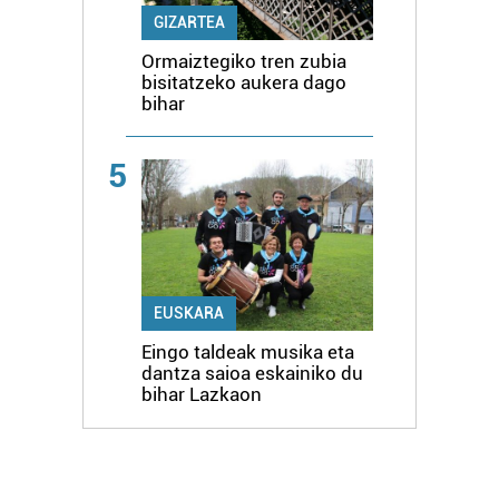
GIZARTEA
Ormaiztegiko tren zubia
bisitatzeko aukera dago
bihar
5
EUSKARA
Eingo taldeak musika eta
dantza saioa eskainiko du
bihar Lazkaon