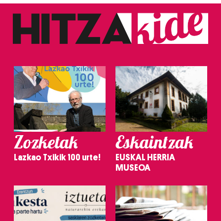
Zozketak
Eskaintzak
Lazkao Txikik 100 urte!
EUSKAL HERRIA
MUSEOA