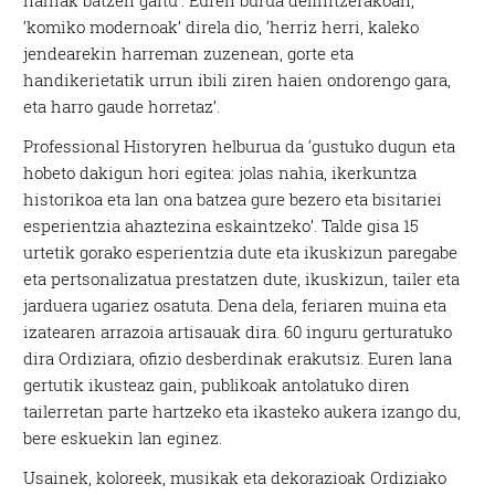
nahiak batzen gaitu’. Euren burua definitzerakoan,
‘komiko modernoak’ direla dio, ‘herriz herri, kaleko
jendearekin harreman zuzenean, gorte eta
handikerietatik urrun ibili ziren haien ondorengo gara,
eta harro gaude horretaz’.
Professional Historyren helburua da ‘gustuko dugun eta
hobeto dakigun hori egitea: jolas nahia, ikerkuntza
historikoa eta lan ona batzea gure bezero eta bisitariei
esperientzia ahaztezina eskaintzeko’. Talde gisa 15
urtetik gorako esperientzia dute eta ikuskizun paregabe
eta pertsonalizatua prestatzen dute, ikuskizun, tailer eta
jarduera ugariez osatuta. Dena dela, feriaren muina eta
izatearen arrazoia artisauak dira. 60 inguru gerturatuko
dira Ordiziara, ofizio desberdinak erakutsiz. Euren lana
gertutik ikusteaz gain, publikoak antolatuko diren
tailerretan parte hartzeko eta ikasteko aukera izango du,
bere eskuekin lan eginez.
Usainek, koloreek, musikak eta dekorazioak Ordiziako