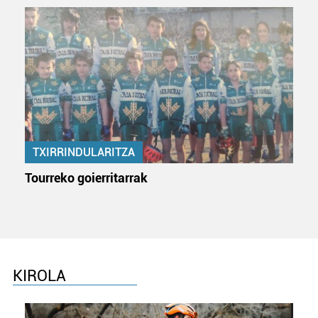
TXIRRINDULARITZA
Tourreko goierritarrak
KIROLA