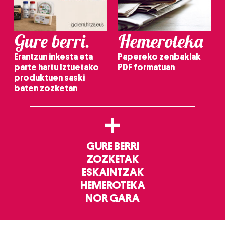
Gure berri.
Hemeroteka
Erantzun inkesta eta
Papereko zenbakiak
parte hartu Iztuetako
PDF formatuan
produktuen saski
baten zozketan
+
GURE BERRI
ZOZKETAK
ESKAINTZAK
HEMEROTEKA
NOR GARA