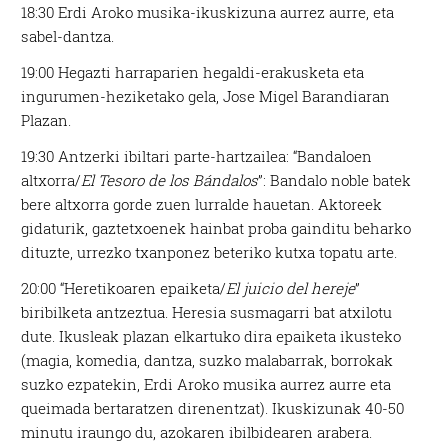
18:30 Erdi Aroko musika-ikuskizuna aurrez aurre, eta
sabel-dantza.
19:00 Hegazti harraparien hegaldi-erakusketa eta
ingurumen-heziketako gela, Jose Migel Barandiaran
Plazan.
19:30 Antzerki ibiltari parte-hartzailea: “Bandaloen
altxorra/
El Tesoro de los Bándalos
”: Bandalo noble batek
bere altxorra gorde zuen lurralde hauetan. Aktoreek
gidaturik, gaztetxoenek hainbat proba gainditu beharko
dituzte, urrezko txanponez beteriko kutxa topatu arte.
20:00 “Heretikoaren epaiketa/
El juicio del hereje
”
biribilketa antzeztua. Heresia susmagarri bat atxilotu
dute. Ikusleak plazan elkartuko dira epaiketa ikusteko
(magia, komedia, dantza, suzko malabarrak, borrokak
suzko ezpatekin, Erdi Aroko musika aurrez aurre eta
queimada bertaratzen direnentzat). Ikuskizunak 40-50
minutu iraungo du, azokaren ibilbidearen arabera.