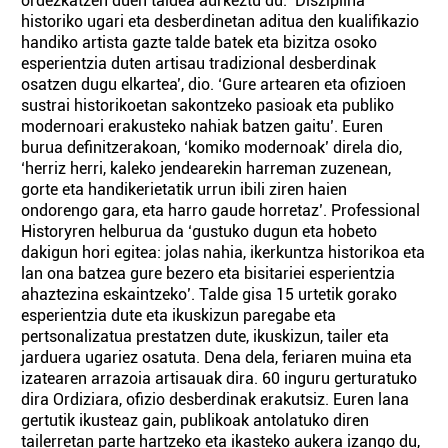
ordezkatzen duen taldea aurkeztu du. ‘Disziplina
historiko ugari eta desberdinetan aditua den kualifikazio
handiko artista gazte talde batek eta bizitza osoko
esperientzia duten artisau tradizional desberdinak
osatzen dugu elkartea’, dio. ‘Gure artearen eta ofizioen
sustrai historikoetan sakontzeko pasioak eta publiko
modernoari erakusteko nahiak batzen gaitu’. Euren
burua definitzerakoan, ‘komiko modernoak’ direla dio,
‘herriz herri, kaleko jendearekin harreman zuzenean,
gorte eta handikerietatik urrun ibili ziren haien
ondorengo gara, eta harro gaude horretaz’. Professional
Historyren helburua da ‘gustuko dugun eta hobeto
dakigun hori egitea: jolas nahia, ikerkuntza historikoa eta
lan ona batzea gure bezero eta bisitariei esperientzia
ahaztezina eskaintzeko’. Talde gisa 15 urtetik gorako
esperientzia dute eta ikuskizun paregabe eta
pertsonalizatua prestatzen dute, ikuskizun, tailer eta
jarduera ugariez osatuta. Dena dela, feriaren muina eta
izatearen arrazoia artisauak dira. 60 inguru gerturatuko
dira Ordiziara, ofizio desberdinak erakutsiz. Euren lana
gertutik ikusteaz gain, publikoak antolatuko diren
tailerretan parte hartzeko eta ikasteko aukera izango du,