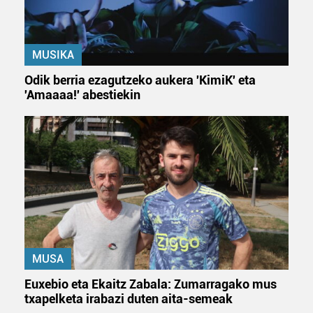
MUSIKA
Odik berria ezagutzeko aukera 'KimiK' eta
'Amaaaa!' abestiekin
MUSA
Euxebio eta Ekaitz Zabala: Zumarragako mus
txapelketa irabazi duten aita-semeak