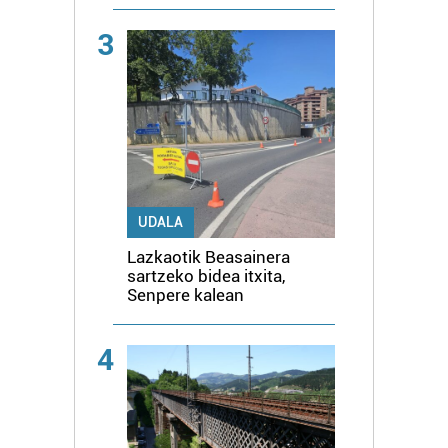
3
UDALA
Lazkaotik Beasainera
sartzeko bidea itxita,
Senpere kalean
4