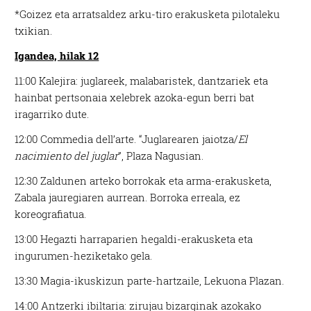
*Goizez eta arratsaldez arku-tiro erakusketa pilotaleku
txikian.
Igandea, hilak 12
11:00 Kalejira: juglareek, malabaristek, dantzariek eta
hainbat pertsonaia xelebrek azoka-egun berri bat
iragarriko dute.
12:00 Commedia dell’arte. “Juglarearen jaiotza/
El
nacimiento del juglar
”, Plaza Nagusian.
12:30 Zaldunen arteko borrokak eta arma-erakusketa,
Zabala jauregiaren aurrean. Borroka erreala, ez
koreografiatua.
13:00 Hegazti harraparien hegaldi-erakusketa eta
ingurumen-heziketako gela.
13:30 Magia-ikuskizun parte-hartzaile, Lekuona Plazan.
14:00 Antzerki ibiltaria: zirujau bizarginak azokako