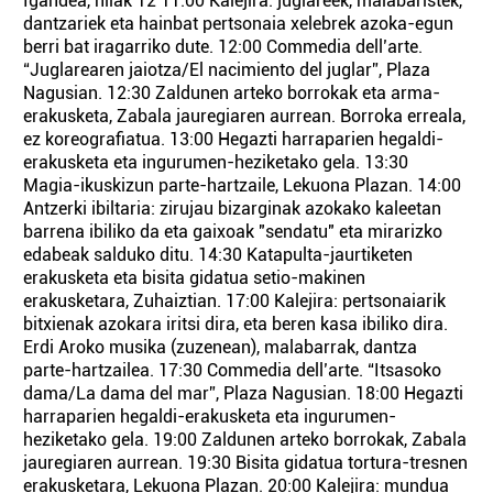
Igandea, hilak 12 11:00 Kalejira: juglareek, malabaristek,
dantzariek eta hainbat pertsonaia xelebrek azoka-egun
berri bat iragarriko dute. 12:00 Commedia dell’arte.
“Juglarearen jaiotza/El nacimiento del juglar”, Plaza
Nagusian. 12:30 Zaldunen arteko borrokak eta arma-
erakusketa, Zabala jauregiaren aurrean. Borroka erreala,
ez koreografiatua. 13:00 Hegazti harraparien hegaldi-
erakusketa eta ingurumen-heziketako gela. 13:30
Magia-ikuskizun parte-hartzaile, Lekuona Plazan. 14:00
Antzerki ibiltaria: zirujau bizarginak azokako kaleetan
barrena ibiliko da eta gaixoak "sendatu" eta mirarizko
edabeak salduko ditu. 14:30 Katapulta-jaurtiketen
erakusketa eta bisita gidatua setio-makinen
erakusketara, Zuhaiztian. 17:00 Kalejira: pertsonaiarik
bitxienak azokara iritsi dira, eta beren kasa ibiliko dira.
Erdi Aroko musika (zuzenean), malabarrak, dantza
parte-hartzailea. 17:30 Commedia dell’arte. “Itsasoko
dama/La dama del mar”, Plaza Nagusian. 18:00 Hegazti
harraparien hegaldi-erakusketa eta ingurumen-
heziketako gela. 19:00 Zaldunen arteko borrokak, Zabala
jauregiaren aurrean. 19:30 Bisita gidatua tortura-tresnen
erakusketara, Lekuona Plazan. 20:00 Kalejira: mundua