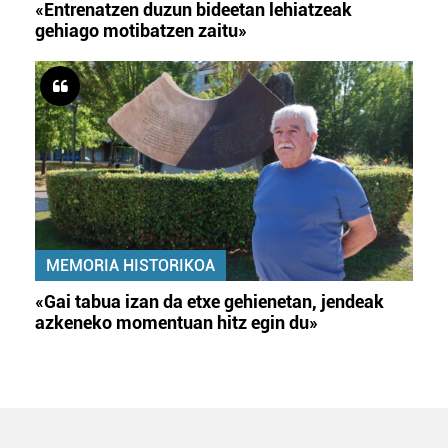
«Entrenatzen duzun bideetan lehiatzeak
gehiago motibatzen zaitu»
MEMORIA HISTORIKOA
«Gai tabua izan da etxe gehienetan, jendeak
azkeneko momentuan hitz egin du»