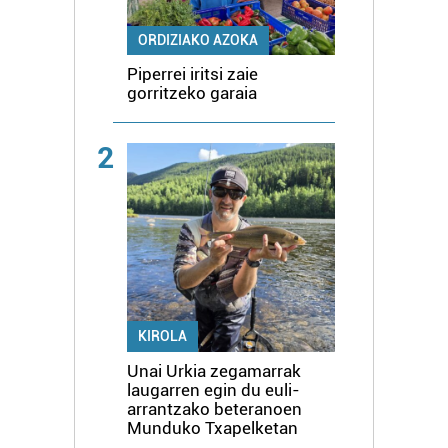
ORDIZIAKO AZOKA
Piperrei iritsi zaie
gorritzeko garaia
2
KIROLA
Unai Urkia zegamarrak
laugarren egin du euli-
arrantzako beteranoen
Munduko Txapelketan