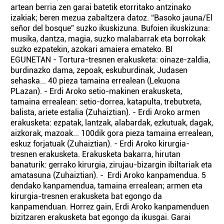
artean berria zen garai batetik etorritako antzinako
izakiak; beren mezua zabaltzera datoz. “Basoko jauna/El
señor del bosque” suzko ikuskizuna. Bufoien ikuskizuna:
musika, dantza, magia, suzko malabarrak eta borrokak
suzko ezpatekin, azokari amaiera emateko. BI
EGUNETAN - Tortura-tresnen erakusketa: oinaze-zaldia,
burdinazko dama, zepoak, eskuburdinak, Judasen
sehaska... 40 pieza tamaina errealean (Lekuona
PLazan). - Erdi Aroko setio-makinen erakusketa,
tamaina errealean: setio-dorrea, katapulta, trebutxeta,
balista, ariete estalia (Zuhaiztian). - Erdi Aroko armen
erakusketa: ezpatak, lantzak, alabardak, ezkutuak, dagak,
aizkorak, mazoak... 100dik gora pieza tamaina errealean,
eskuz forjatuak (Zuhaiztian). - Erdi Aroko kirurgia-
tresnen erakusketa. Erakusketa bakarra, hirutan
banaturik: gerrako kirurgia, zirujau-bizargin ibiltariak eta
amatasuna (Zuhaiztian). - Erdi Aroko kanpamendua. 5
dendako kanpamendua, tamaina errealean; armen eta
kirurgia-tresnen erakusketa bat egongo da
kanpamenduan. Horrez gain, Erdi Aroko kanpamenduen
bizitzaren erakusketa bat egongo da ikusgai. Garai