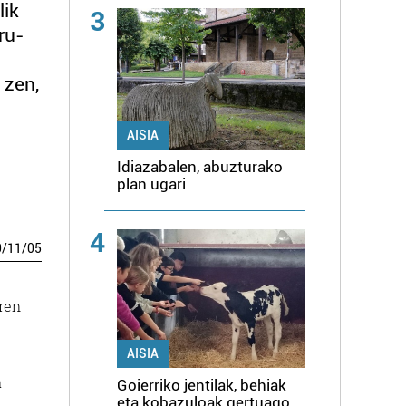
lik
3
ru-
 zen,
AISIA
Idiazabalen, abuzturako
plan ugari
4
0
/
11
/
05
ren
AISIA
a
Goierriko jentilak, behiak
eta kobazuloak gertuago,