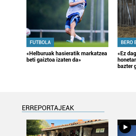
FUTBOLA
BERO 
«Helburuak hasieratik markatzea
«Ez dag
beti gaiztoa izaten da»
honetar
bazter 
ERREPORTAJEAK