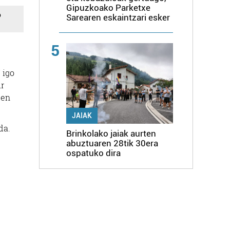
Gipuzkoako Parketxe
o
Sarearen eskaintzari esker
5
 igo
ur
uen
JAIAK
da.
Brinkolako jaiak aurten
abuztuaren 28tik 30era
ospatuko dira