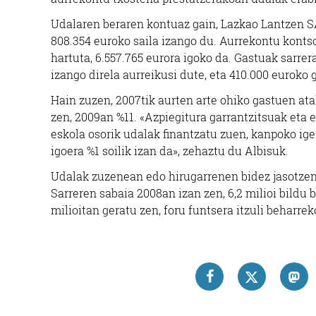
Udalaren beraren kontuaz gain, Lazkao Lantzen S
808.354 euroko saila izango du. Aurrekontu kontso
hartuta, 6.557.765 eurora igoko da. Gastuak sarre
izango direla aurreikusi dute, eta 410.000 euroko 
Hain zuzen, 2007tik aurten arte ohiko gastuen ata
zen, 2009an %11. «Azpiegitura garrantzitsuak eta 
eskola osorik udalak finantzatu zuen, kanpoko ige
igoera %1 soilik izan da», zehaztu du Albisuk.
Udalak zuzenean edo hirugarrenen bidez jasotzen d
Sarreren sabaia 2008an izan zen, 6,2 milioi bildu b
milioitan geratu zen, foru funtsera itzuli beharrek