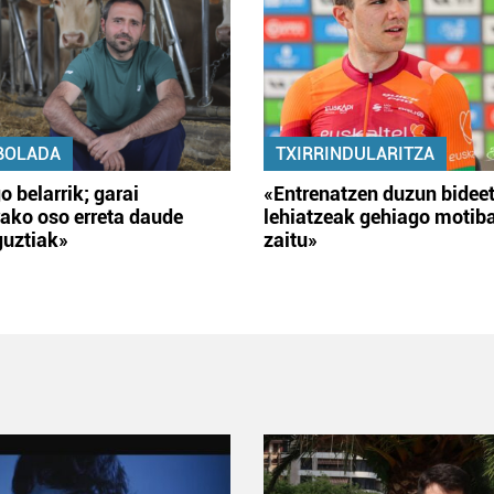
BOLADA
TXIRRINDULARITZA
o belarrik; garai
«Entrenatzen duzun bidee
ako oso erreta daude
lehiatzeak gehiago motib
guztiak»
zaitu»