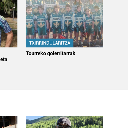
TXIRRINDULARITZA
:
Tourreko goierritarrak
eta
k