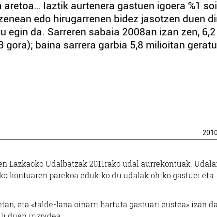
 aretoa… Iaztik aurtenera gastuen igoera %1 soi
uzenean edo hirugarrenen bidez jasotzen duen di
atu egin da. Sarreren sabaia 2008an izan zen, 6,2
3 gora); baina sarrera garbia 5,8 milioitan geratu
201
uen Lazkaoko Udalbatzak 2011rako udal aurrekontuak. Udala
zko kontuaren parekoa edukiko du udalak ohiko gastuei eta
an, eta «talde-lana oinarri hartuta gastuari eustea» izan d
i duen irizpidea.