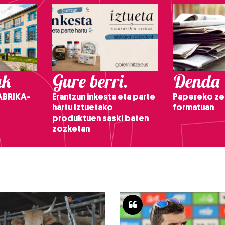
ak
Gure berri.
Denda
ABRIKA-
Erantzun inkesta eta parte
Papereko ze
hartu Iztuetako
formatuan
produktuen saski baten
zozketan