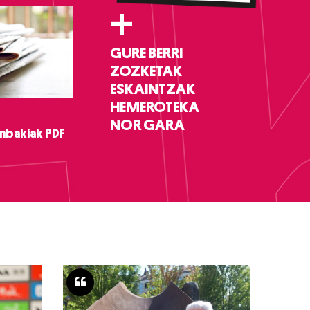
+
GURE BERRI
ZOZKETAK
ESKAINTZAK
HEMEROTEKA
NOR GARA
nbakiak PDF