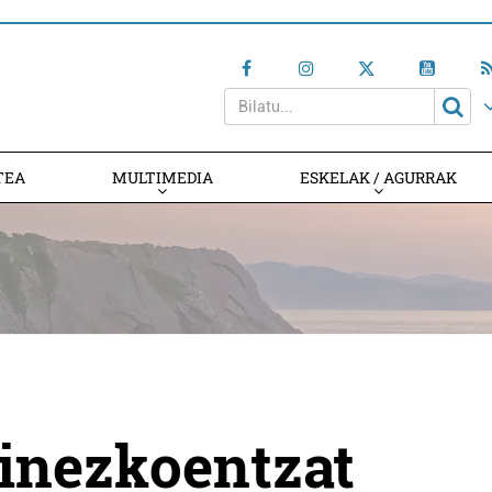
TEA
MULTIMEDIA
ESKELAK / AGURRAK
oinezkoentzat