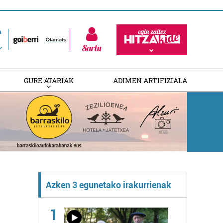
Sartu
GURE ATARIAK
ADIMEN ARTIFIZIALA
Azken 3 egunetako irakurrienak
1