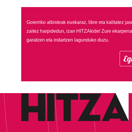
Goierriko albisteak euskaraz, libre eta kalitatez ja
zaitez harpidedun, izan HITZAkide!
Zure ekarpenar
garatzen eta indartzen lagunduko duzu.
Eg