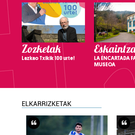
Zozketak
Eskaintz
Lazkao Txikik 100 urte!
LA ENCARTADA F
MUSEOA
ELKARRIZKETAK