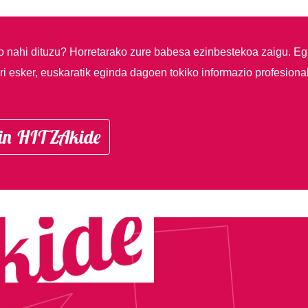
so nahi dituzu?
Horretarako zure babesa ezinbestekoa zaigu. Eg
i esker, euskaratik eginda dagoen tokiko informazio profesiona
in HITZAkide