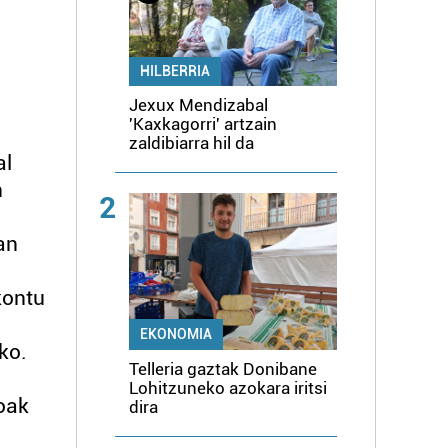
HILBERRIA
Jexux Mendizabal
'Kaxkagorri' artzain
zaldibiarra hil da
al
n
2
an
kontu
EKONOMIA
ko.
Telleria gaztak Donibane
Lohitzuneko azokara iritsi
koak
dira