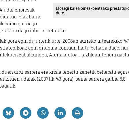
Elosegi kalea oinezkoentzako prestatuk
A udal enpresak
dute.
lidatua, biak barne
rak baino gutxiago
gerakina dago inbertsioetarako.
lak gora egin du urterik urte; 2008an aurreko urtearekiko %7
estrategikoak egin ditugula kontuan hartu beharra dago: ha
rilekuen zabalkundea, Areria aretoa… Iaztik aurtenera gast
uen diru-sarrera ere krisia lehertu zenetik beheratu egin 
aitzituen udalak (2007tik %3 gora); baina sarrera garbia 5,8
oagatik.