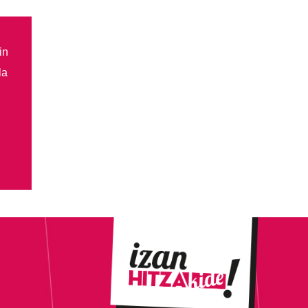
in
la