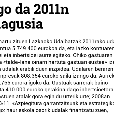
go da 2011n
nagusia
onartu zituen Lazkaoko Udalbatzak 2011rako ud
ntua 5.749.400 eurokoa da, eta iazko kontuare
 eta inbertsioei aurre egiteko. Ohiko gastuaren
 «talde-lana oinarri hartuta gastuari eustea» iz
udalak erabili duen irizpidea. Udalaren beraren
npresak 808.354 euroko saila izango du. Aurre
7.765 eurora igoko da. Gastuak sarrerak baino
 eta 410.000 euroko gerakina dago inbertsioetara
stuen atalak gora egin du urterik urte; 2008an
%11. «Azpiegitura garrantzitsuak eta estrategi
o: haur eskola osorik udalak finantzatu zuen,