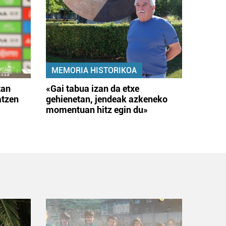
MEMORIA HISTORIKOA
tan
«Gai tabua izan da etxe
atzen
gehienetan, jendeak azkeneko
momentuan hitz egin du»