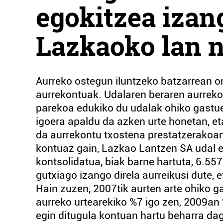
egokitzea izan
Lazkaoko lan 
Aurreko ostegun iluntzeko batzarrean 
aurrekontuak. Udalaren beraren aurreko
parekoa edukiko du udalak ohiko gastuei
igoera apaldu da azken urte honetan, eta
da aurrekontu txostena prestatzerakoan 
kontuaz gain, Lazkao Lantzen SA udal e
kontsolidatua, biak barne hartuta, 6.55
gutxiago izango direla aurreikusi dute,
Hain zuzen, 2007tik aurten arte ohiko ga
aurreko urtearekiko %7 igo zen, 2009an 
egin ditugula kontuan hartu beharra dag