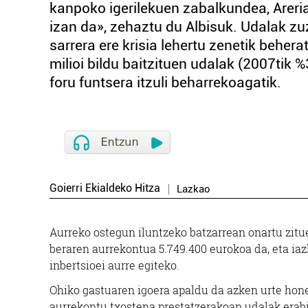
kanpoko igerilekuen zabalkundea, Areria
izan da», zehaztu du Albisuk. Udalak z
sarrera ere krisia lehertu zenetik beher
milioi bildu baitzituen udalak (2007tik %
foru funtsera itzuli beharrekoagatik.
Goierri Ekialdeko Hitza
Lazkao
Aurreko ostegun iluntzeko batzarrean onartu zit
beraren aurrekontua 5.749.400 eurokoa da, eta ia
inbertsioei aurre egiteko.
Ohiko gastuaren igoera apaldu da azken urte honet
aurrekontu txostena prestatzerakoan udalak erabil