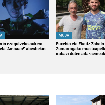
A
MUSA
rria ezagutzeko aukera
Euxebio eta Ekaitz Zabala
 eta 'Amaaaa!' abestiekin
Zumarragako mus txapelk
irabazi duten aita-semea