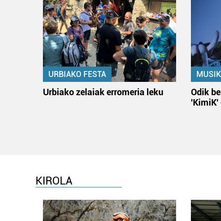
URBIAKO FESTA
MUSIK
Urbiako zelaiak erromeria leku
Odik be
'KimiK'
KIROLA