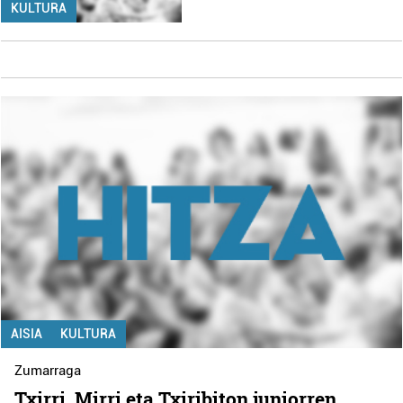
KULTURA
AISIA
KULTURA
Zumarraga
Txirri, Mirri eta Txiribiton juniorren