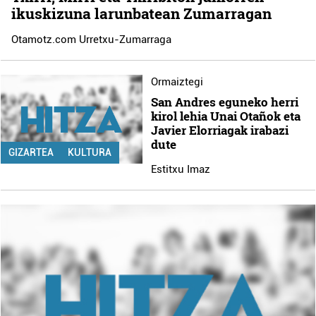
ikuskizuna larunbatean Zumarragan
Otamotz.com Urretxu-Zumarraga
Ormaiztegi
San Andres eguneko herri
kirol lehia Unai Otañok eta
Javier Elorriagak irabazi
dute
GIZARTEA
KULTURA
Estitxu Imaz