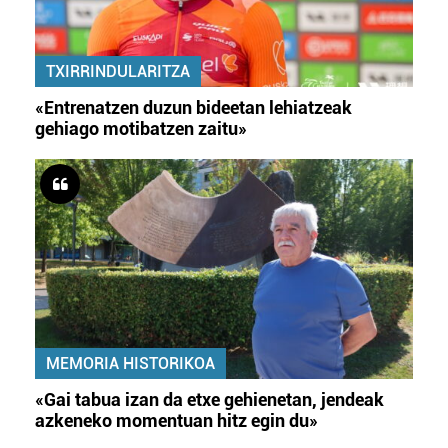
TXIRRINDULARITZA
«Entrenatzen duzun bideetan lehiatzeak
gehiago motibatzen zaitu»
MEMORIA HISTORIKOA
«Gai tabua izan da etxe gehienetan, jendeak
azkeneko momentuan hitz egin du»