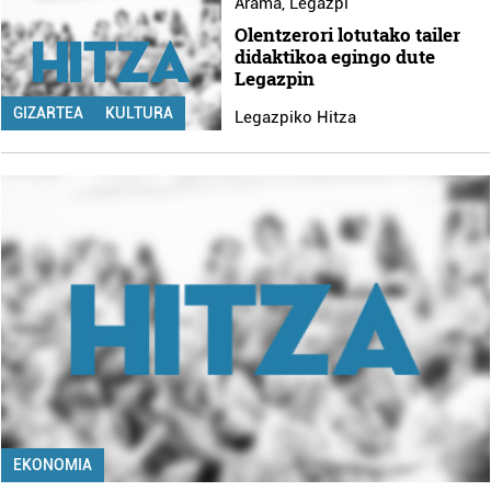
Arama
,
Legazpi
Olentzerori lotutako tailer
didaktikoa egingo dute
Legazpin
GIZARTEA
KULTURA
Legazpiko Hitza
EKONOMIA