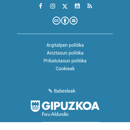
Argitalpen politika
Aniztasun politika
Pribatutasun politika
Cookieak
Babesleak: