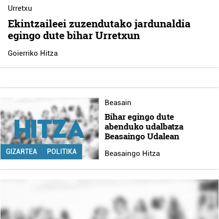
Urretxu
Ekintzaileei zuzendutako jardunaldia
egingo dute bihar Urretxun
Goierriko Hitza
Beasain
Bihar egingo dute
abenduko udalbatza
Beasaingo Udalean
GIZARTEA
POLITIKA
Beasaingo Hitza