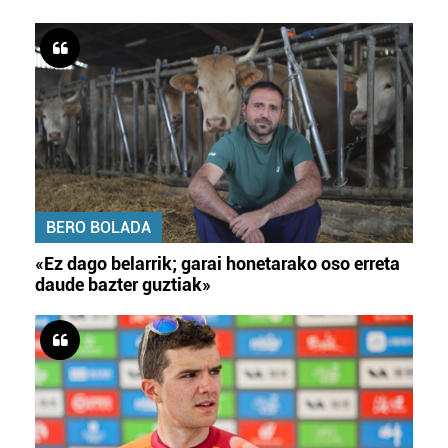
BERO BOLADA
«Ez dago belarrik; garai honetarako oso erreta
daude bazter guztiak»