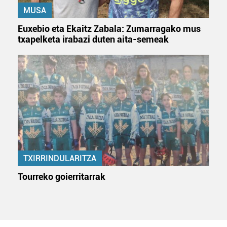
MUSA
Euxebio eta Ekaitz Zabala: Zumarragako mus
txapelketa irabazi duten aita-semeak
TXIRRINDULARITZA
Tourreko goierritarrak