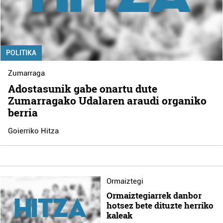
POLITIKA
Zumarraga
Adostasunik gabe onartu dute
Zumarragako Udalaren araudi organiko
berria
Goierriko Hitza
Ormaiztegi
Ormaiztegiarrek danbor
hotsez bete dituzte herriko
kaleak