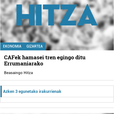
EKONOMIA
GIZARTEA
CAFek hamasei tren egingo ditu
Errumaniarako
Beasaingo Hitza
Azken 3 egunetako irakurrienak