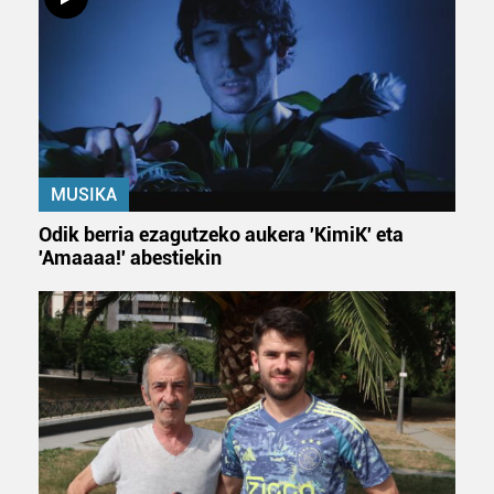
MUSIKA
Odik berria ezagutzeko aukera 'KimiK' eta
'Amaaaa!' abestiekin