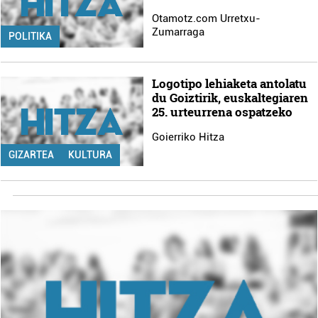
Otamotz.com Urretxu-
Zumarraga
POLITIKA
Logotipo lehiaketa antolatu
du Goiztirik, euskaltegiaren
25. urteurrena ospatzeko
Goierriko Hitza
GIZARTEA
KULTURA