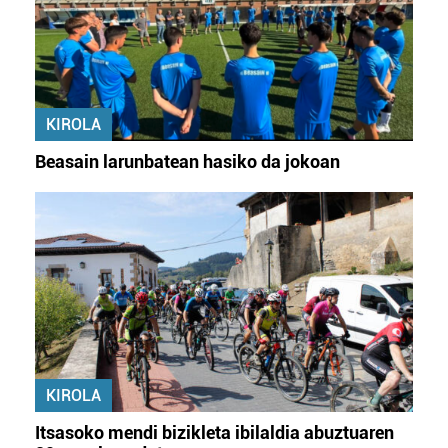
KIROLA
Beasain larunbatean hasiko da jokoan
KIROLA
Itsasoko mendi bizikleta ibilaldia abuztuaren