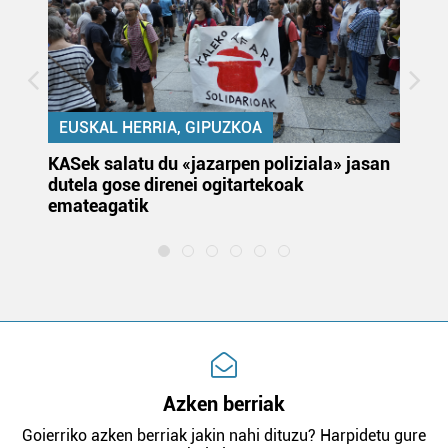
EUSKAL HERRIA, GIPUZKOA
KASek salatu du «jazarpen poliziala» jasan
Pa
dutela gose direnei ogitartekoak
da
emateagatik
«s
Azken berriak
Goierriko azken berriak jakin nahi dituzu? Harpidetu gure