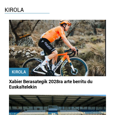
KIROLA
KIROLA
Xabier Berasategik 2028ra arte berritu du
Euskaltelekin