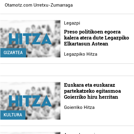
Otamotz.com Urretxu-Zumarraga
Legazpi
Preso politikoen egoera
kalera atera dute Legazpiko
Elkartasun Astean
GIZARTEA
Legazpiko Hitza
Euskara eta euskaraz
partekatzeko egitasmoa
Goierriko hiru herritan
Goierriko Hitza
KULTURA