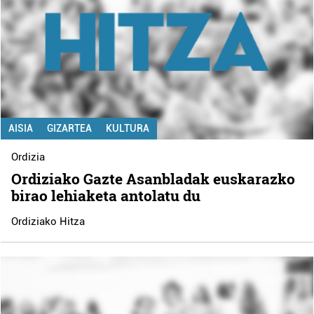
AISIA
GIZARTEA
KULTURA
Ordizia
Ordiziako Gazte Asanbladak euskarazko
birao lehiaketa antolatu du
Ordiziako Hitza