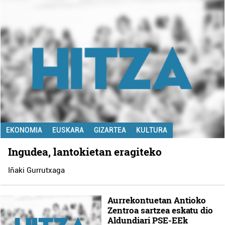
EKONOMIA
EUSKARA
GIZARTEA
KULTURA
Ingudea, lantokietan eragiteko
Iñaki Gurrutxaga
Aurrekontuetan Antioko
Zentroa sartzea eskatu dio
Aldundiari PSE-EEk