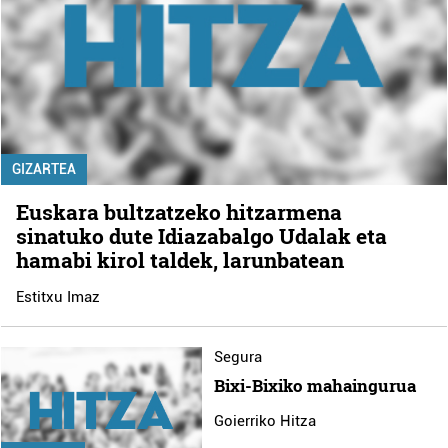
GIZARTEA
Euskara bultzatzeko hitzarmena
sinatuko dute Idiazabalgo Udalak eta
hamabi kirol taldek, larunbatean
Estitxu Imaz
Segura
Bixi-Bixiko mahaingurua
Goierriko Hitza