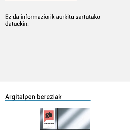
Ez da informaziorik aurkitu sartutako
datuekin.
Argitalpen bereziak