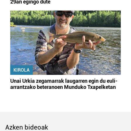
29an egingo dute
KIROLA
Unai Urkia zegamarrak laugarren egin du euli-
arrantzako beteranoen Munduko Txapelketan
Azken bideoak