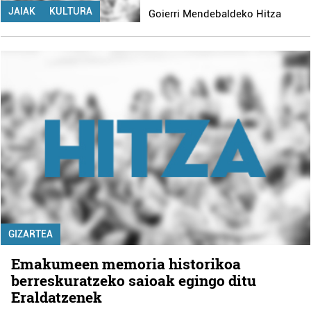
JAIAK
KULTURA
Goierri Mendebaldeko Hitza
GIZARTEA
Emakumeen memoria historikoa
berreskuratzeko saioak egingo ditu
Eraldatzenek