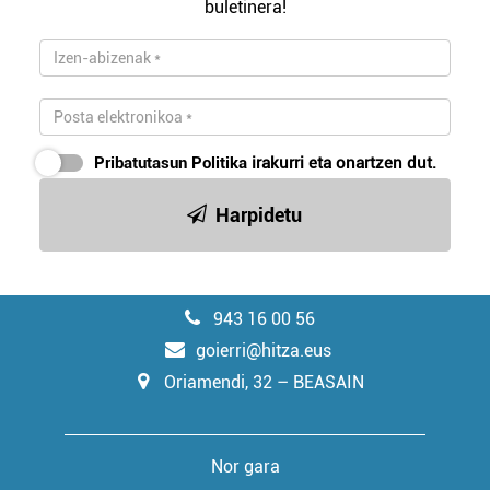
buletinera!
Pribatutasun Politika
irakurri eta onartzen dut.
Harpidetu
943 16 00 56
goierri@hitza.eus
Oriamendi, 32 – BEASAIN
Nor gara