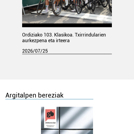
Ordiziako 103. Klasikoa. Txirrindularien
aurkezpena eta irteera
2026/07/25
Argitalpen bereziak