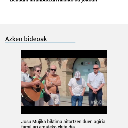
Azken bideoak
Josu Mujika biktima aitortzen duen agiria
familiari emateko ekitaldia