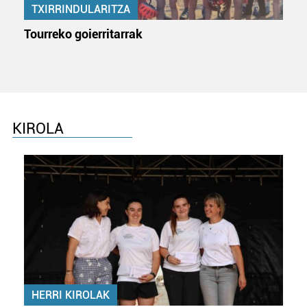
TXIRRINDULARITZA
Tourreko goierritarrak
KIROLA
HERRI KIROLAK