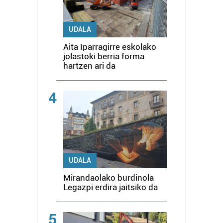
UDALA
Aita Iparragirre eskolako
jolastoki berria forma
hartzen ari da
4
UDALA
Mirandaolako burdinola
Legazpi erdira jaitsiko da
5