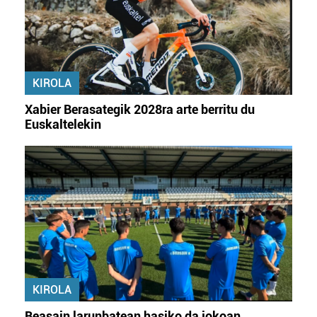
KIROLA
Xabier Berasategik 2028ra arte berritu du
Euskaltelekin
KIROLA
Beasain larunbatean hasiko da jokoan