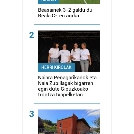
Beasainek 3-2 galdu du
Reala C-ren aurka
2
HERRI KIROLAK
Naiara Peñagarikanok eta
Naia Zubillagak bigarren
egin dute Gipuzkoako
trontza txapelketan
3