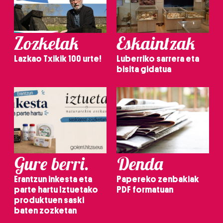
Zozketak
Eskaintzak
Lazkao Txikik 100 urte!
Luberriko sarrera eta
bisita gidatua
Gure berri.
Denda
Erantzun inkesta eta
Papereko zenbakiak
parte hartu Iztuetako
PDF formatuan
produktuen saski
baten zozketan