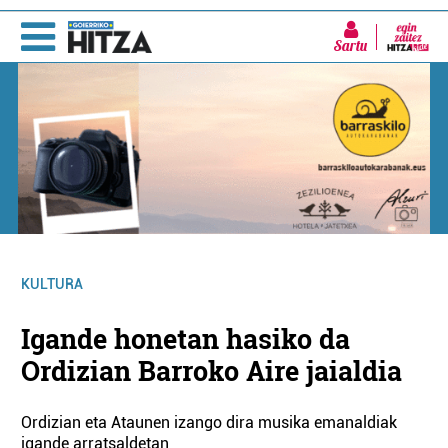
Sartu
KULTURA
Igande honetan hasiko da
Ordizian Barroko Aire jaialdia
Ordizian eta Ataunen izango dira musika emanaldiak
igande arratsaldetan