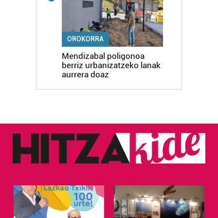
OROKORRA
Mendizabal poligonoa
berriz urbanizatzeko lanak
aurrera doaz