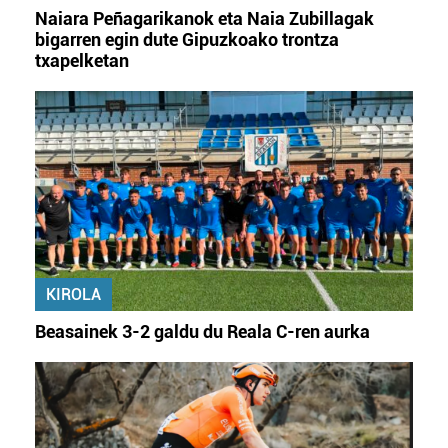
Naiara Peñagarikanok eta Naia Zubillagak
bigarren egin dute Gipuzkoako trontza
txapelketan
KIROLA
Beasainek 3-2 galdu du Reala C-ren aurka