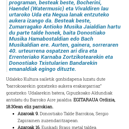
programan, besteak beste, Bocherini,
Haendel (Watermusic) eta Vivaldiren lau
urtaroko
Uda
eta
Negua
lanak entzuteko
aukera izango da. Besteak beste,
Zumarragako Antioko Musika Jaialdian hartu
du parte talde honek, baita Donostiako
Musika Hamabostaldian edo Bach
Musikaldian ere. Aurten, gainera, sorreraren
40. urteurrena ospatzen ari dira eta
Errenteriako Karnaba Zortzikotearekin eta
Donostiako Txistularien Bandarekin
emanaldiak egingo dituzte.
Udaleko Kultura sailetik gonbidapena luzatu dute
“barrokoarekin gozatzeko aukera erakargarriaz”
gozatzeko. Udalarekin batera, Gipuzkoako Aldundiak
antolatu du Barroko Aire jaialdia.
EGITARAUA
Ordizia,
18.30ean eliz parrokian.
Azaroak 9.
Donostiako Talde Barrokoa, Sergio
Zapirainen zuzendaritzapean.
Azaroak 16.
Euskadi Brass metal taldea.