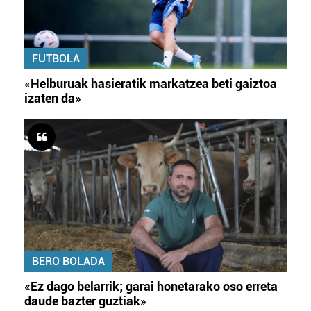
FUTBOLA
«Helburuak hasieratik markatzea beti gaiztoa
izaten da»
BERO BOLADA
«Ez dago belarrik; garai honetarako oso erreta
daude bazter guztiak»