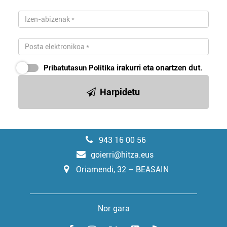
Pribatutasun Politika
irakurri eta onartzen dut.
Harpidetu
943 16 00 56
goierri@hitza.eus
Oriamendi, 32 – BEASAIN
Nor gara