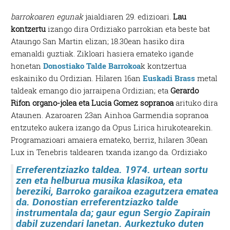
barrokoaren egunak
jaialdiaren 29. edizioari.
Lau
kontzertu
izango dira Ordiziako parrokian eta beste bat
Ataungo San Martin elizan; 18.30ean hasiko dira
emanaldi guztiak. Zikloari hasiera emateko igande
honetan
Donostiako Talde Barrokoa
k kontzertua
eskainiko du Ordizian. Hilaren 16an
Euskadi Brass
metal
taldeak emango dio jarraipena Ordizian; eta
Gerardo
Rifon organo-jolea eta Lucia Gomez sopranoa
arituko dira
Ataunen. Azaroaren 23an Ainhoa Garmendia sopranoa
entzuteko aukera izango da Opus Lirica hirukotearekin.
Programazioari amaiera emateko, berriz, hilaren 30ean
Lux in Tenebris taldearen txanda izango da.
Ordiziako
Erreferentziazko taldea.
1974. urtean sortu
zen eta helburua musika klasikoa, eta
bereziki, Barroko garaikoa ezagutzera ematea
da. Donostian erreferentziazko talde
instrumentala da; gaur egun Sergio Zapirain
dabil zuzendari lanetan. Aurkeztuko duten