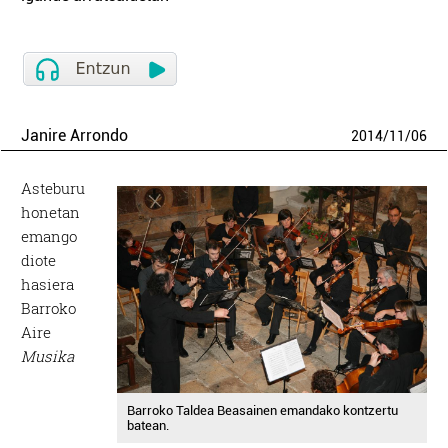
Janire Arrondo
2014
/
11
/
06
Asteburu
honetan
emango
diote
hasiera
Barroko
Aire
Musika
Barroko Taldea Beasainen emandako kontzertu
batean.