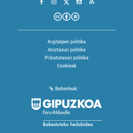
Argitalpen politika
Aniztasun politika
Pribatutasun politika
Cookieak
Babesleak: