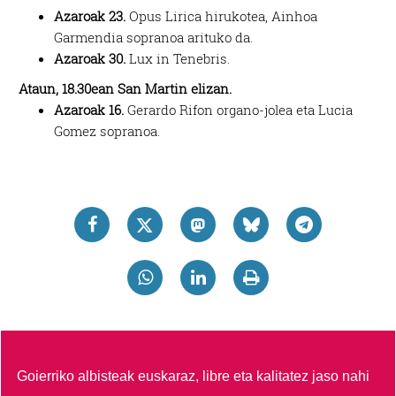
Azaroak 23.
Opus Lirica hirukotea, Ainhoa
Garmendia sopranoa arituko da.
Azaroak 30.
Lux in Tenebris.
Ataun, 18.30ean San Martin elizan.
Azaroak 16.
Gerardo Rifon organo-jolea eta Lucia
Gomez sopranoa.
Goierriko albisteak euskaraz, libre eta kalitatez jaso nahi