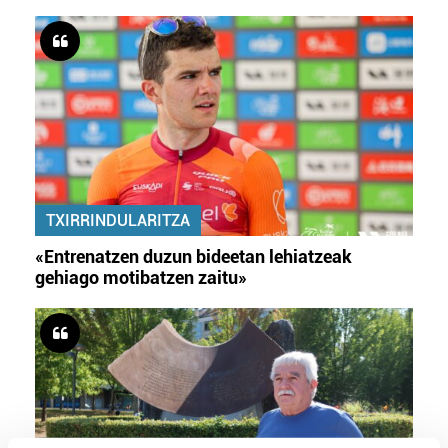
TXIRRINDULARITZA
«Entrenatzen duzun bideetan lehiatzeak
gehiago motibatzen zaitu»