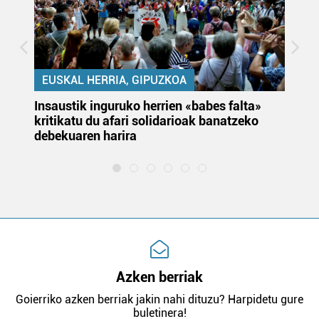
EUSKAL HERRIA, GIPUZKOA
Insaustik inguruko herrien «babes falta»
KA
kritikatu du afari solidarioak banatzeko
du
debekuaren harira
e
Azken berriak
Goierriko azken berriak jakin nahi dituzu? Harpidetu gure
buletinera!