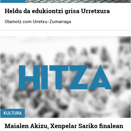
Heldu da edukiontzi grisa Urretxura
Otamotz.com Urretxu-Zumarraga
KULTURA
Maialen Akizu, Xenpelar Sariko finalean