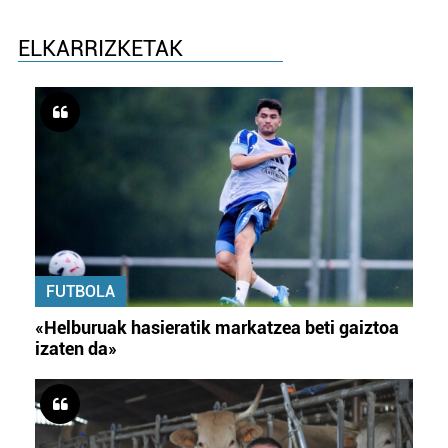
ELKARRIZKETAK
FUTBOLA
«Helburuak hasieratik markatzea beti gaiztoa
izaten da»