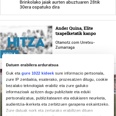
Brinkolako jaiak aurten abuztuaren 28tik
30era ospatuko dira
Ander Quina, Elite
txapelketatik kanpo
Otamotz.com Urretxu-
Zumarraga
KIROLA
Datuen erabilera arduratsua
Guk eta
gure 1022 kideek
sure informacio pertsonala,
zure IP zenbakia, esaterako, prozesatzen ditugu, cookie
bezalako teknologiak erabiliz eta zure gailuko
informazioak azitzen dugu publizitate eta eduki
pertsonalizatua, publizitatearen eta edukiaren neurketa,
audientzia-ikerketa eta zerbitzuen garapena eskaintzeko.
Zure datuak nork eta zertarako erabiltzen dituen