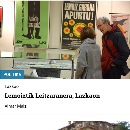
POLITIKA
Lazkao
Lemoiztik Leitzaranera, Lazkaon
Aimar Maiz