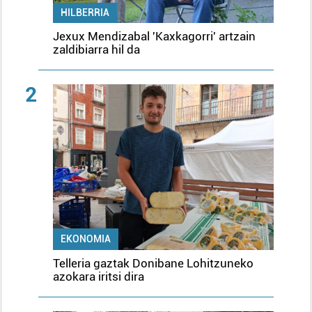
HILBERRIA
Jexux Mendizabal 'Kaxkagorri' artzain
zaldibiarra hil da
2
EKONOMIA
Telleria gaztak Donibane Lohitzuneko
azokara iritsi dira