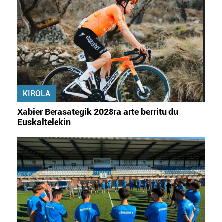
KIROLA
Xabier Berasategik 2028ra arte berritu du
Euskaltelekin