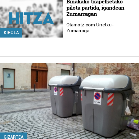
Binakako txapelketako
pilota partida, igandean
Zumarragan
Otamotz.com Urretxu-
Zumarraga
KIROLA
GIZARTEA