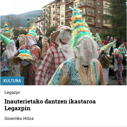
KULTURA
Legazpi
Inauterietako dantzen ikastaroa
Legazpin
Goierriko Hitza