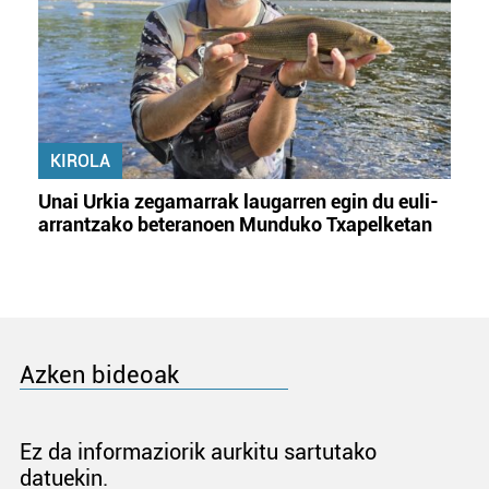
KIROLA
Unai Urkia zegamarrak laugarren egin du euli-
arrantzako beteranoen Munduko Txapelketan
Azken bideoak
Ez da informaziorik aurkitu sartutako
datuekin.