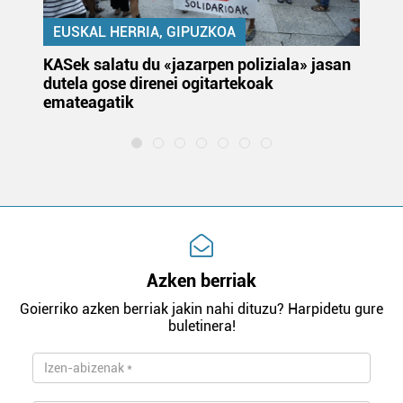
EUSKAL HERRIA, GIPUZKOA
KASek salatu du «jazarpen poliziala» jasan
Pa
dutela gose direnei ogitartekoak
da
emateagatik
«s
Azken berriak
Goierriko azken berriak jakin nahi dituzu? Harpidetu gure
buletinera!