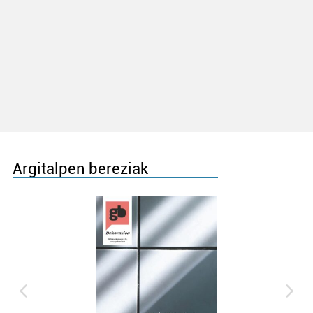
Argitalpen bereziak