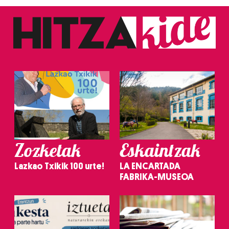
irakurri
Zozketak
Eskaintzak
Lazkao Txikik 100 urte!
LA ENCARTADA
FABRIKA-MUSEOA