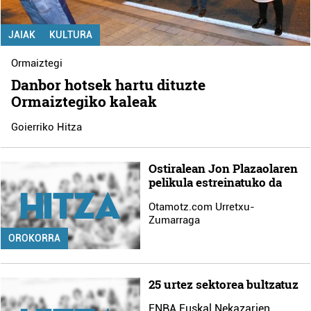
JAIAK
KULTURA
Ormaiztegi
Danbor hotsek hartu dituzte
Ormaiztegiko kaleak
Goierriko Hitza
Ostiralean Jon Plazaolaren
pelikula estreinatuko da
Otamotz.com Urretxu-
Zumarraga
OROKORRA
25 urtez sektorea bultzatuz
ENBA Euskal Nekazarien