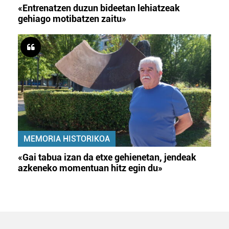
«Entrenatzen duzun bideetan lehiatzeak
gehiago motibatzen zaitu»
MEMORIA HISTORIKOA
«Gai tabua izan da etxe gehienetan, jendeak
azkeneko momentuan hitz egin du»