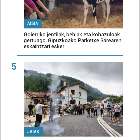
AISIA
Goierriko jentilak, behiak eta kobazuloak
gertuago, Gipuzkoako Parketxe Sarearen
eskaintzari esker
5
JAIAK