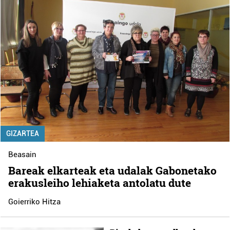
GIZARTEA
Beasain
Bareak elkarteak eta udalak Gabonetako
erakusleiho lehiaketa antolatu dute
Goierriko Hitza