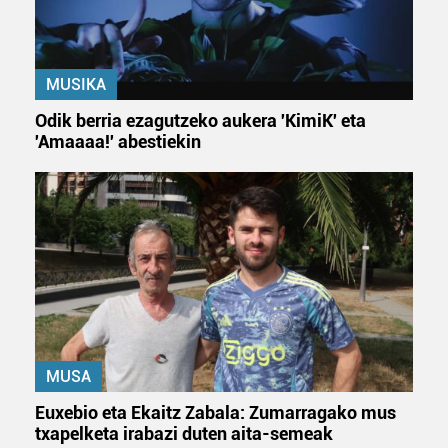
MUSIKA
Odik berria ezagutzeko aukera 'KimiK' eta
'Amaaaa!' abestiekin
MUSA
Euxebio eta Ekaitz Zabala: Zumarragako mus
txapelketa irabazi duten aita-semeak