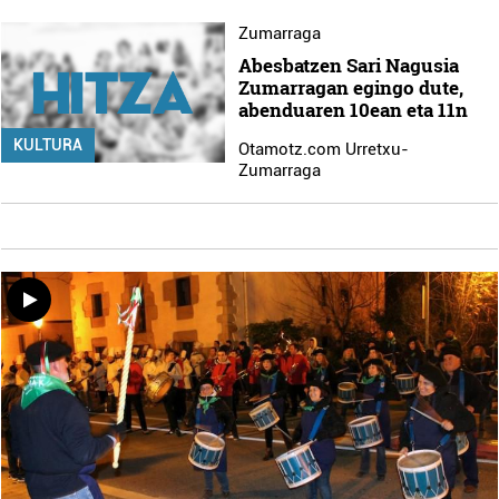
Zumarraga
Abesbatzen Sari Nagusia
Zumarragan egingo dute,
abenduaren 10ean eta 11n
KULTURA
Otamotz.com Urretxu-
Zumarraga