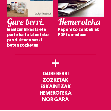
Gure berri.
Hemeroteka
Erantzun inkesta eta
Papereko zenbakiak
parte hartu Iztuetako
PDF formatuan
produktuen saski
baten zozketan
+
GURE BERRI
ZOZKETAK
ESKAINTZAK
HEMEROTEKA
NOR GARA