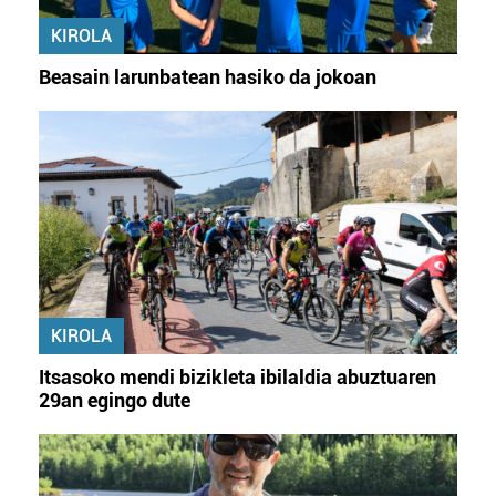
KIROLA
Beasain larunbatean hasiko da jokoan
KIROLA
Itsasoko mendi bizikleta ibilaldia abuztuaren
29an egingo dute