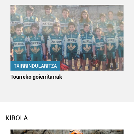
TXIRRINDULARITZA
Tourreko goierritarrak
KIROLA