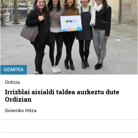
GIZARTEA
Ordizia
Irrizblai aisialdi taldea aurkeztu dute
Ordizian
Goierriko Hitza