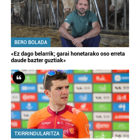
BERO BOLADA
«Ez dago belarrik; garai honetarako oso erreta
daude bazter guztiak»
TXIRRINDULARITZA