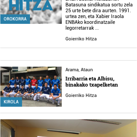
Batasuna sindikatua sortu zela
25 urte bete dira aurten. 1991.
urtea zen, eta Xabier Iraola
OROKORRA
ENBAko koordinatzaile
legorretarrak
...
Goierriko Hitza
Arama
,
Ataun
Irribarria eta Albisu,
binakako txapelketan
Goierriko Hitza
KIROLA