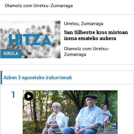
Otamotz.com Urretxu-Zumarraga
Urretxu
,
Zumarraga
San Silbestre kros mistoan
izena emateko aukera
Otamotz.com Urretxu-
KIROLA
Zumarraga
Azken 3 egunetako irakurrienak
1