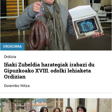
OROKORRA
Ordizia
Iñaki Zubeldia harategiak irabazi du
Gipuzkoako XVIII. odolki lehiaketa
Ordizian
Goierriko Hitza