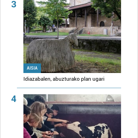
3
AISIA
Idiazabalen, abuzturako plan ugari
4