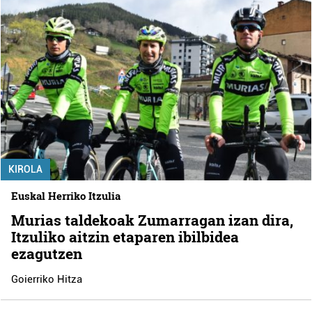
KIROLA
Euskal Herriko Itzulia
Murias taldekoak Zumarragan izan dira,
Itzuliko aitzin etaparen ibilbidea
ezagutzen
Goierriko Hitza