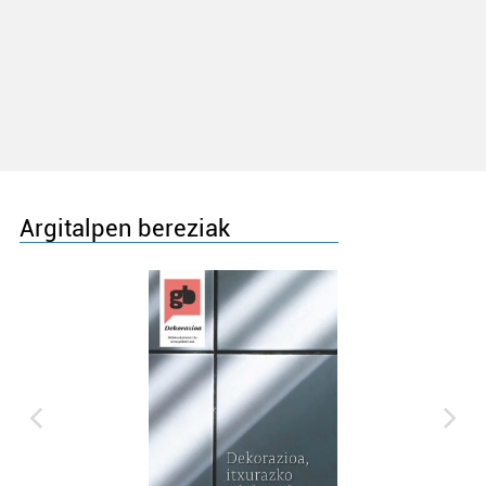
Argitalpen bereziak