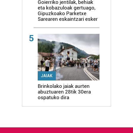
Goierriko jentilak, behiak
eta kobazuloak gertuago,
Gipuzkoako Parketxe
Sarearen eskaintzari esker
5
JAIAK
Brinkolako jaiak aurten
abuztuaren 28tik 30era
ospatuko dira