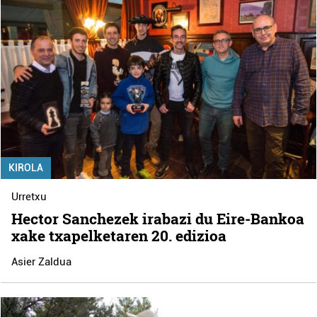
KIROLA
Urretxu
Hector Sanchezek irabazi du Eire-Bankoa
xake txapelketaren 20. edizioa
Asier Zaldua