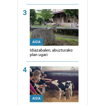
3
AISIA
Idiazabalen, abuzturako
plan ugari
4
AISIA