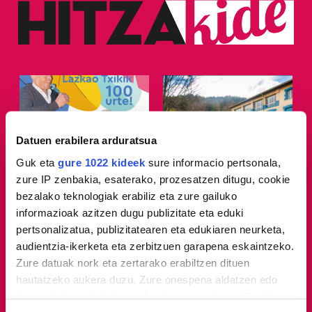
Datuen erabilera arduratsua
Guk eta
gure 1022 kideek
sure informacio pertsonala,
Zozketak
Eskaintzak
zure IP zenbakia, esaterako, prozesatzen ditugu, cookie
bezalako teknologiak erabiliz eta zure gailuko
Lazkao Txikik 100 urte!
LA ENCARTADA
informazioak azitzen dugu publizitate eta eduki
FABRIKA-MUSEOA
pertsonalizatua, publizitatearen eta edukiaren neurketa,
audientzia-ikerketa eta zerbitzuen garapena eskaintzeko.
Zure datuak nork eta zertarako erabiltzen dituen
hautatzeko aukera duzu. Zure onespena aldatzen edo
deuseztatzen ahal duzu edozein momentutan, Cookie