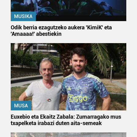
MUSIKA
Odik berria ezagutzeko aukera 'KimiK' eta
'Amaaaa!' abestiekin
MUSA
Euxebio eta Ekaitz Zabala: Zumarragako mus
txapelketa irabazi duten aita-semeak