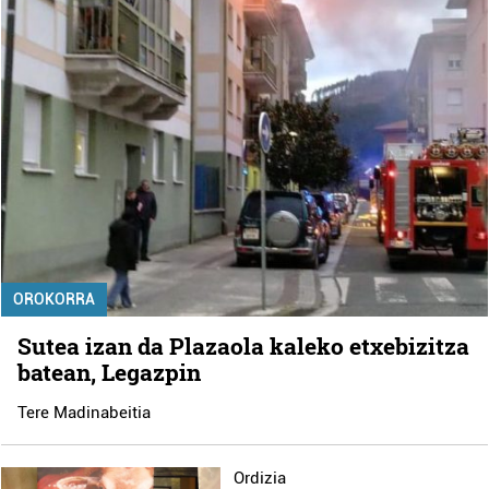
OROKORRA
Sutea izan da Plazaola kaleko etxebizitza
batean, Legazpin
Tere Madinabeitia
Ordizia