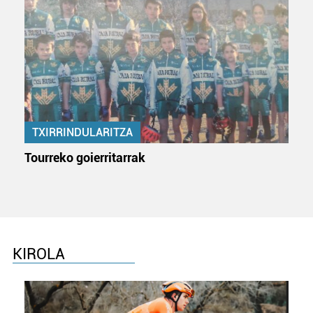
TXIRRINDULARITZA
Tourreko goierritarrak
KIROLA