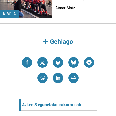
Aimar Maiz
KIROLA
Gehiago
Azken 3 egunetako irakurrienak