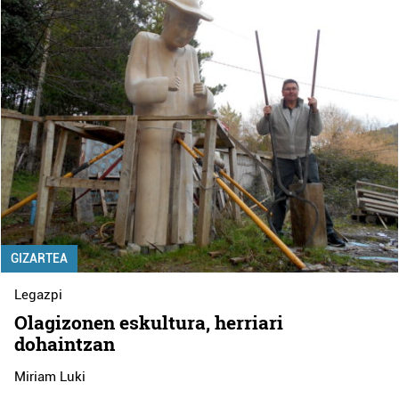
GIZARTEA
Legazpi
Olagizonen eskultura, herriari
dohaintzan
Miriam Luki