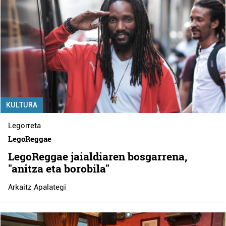
KULTURA
Legorreta
LegoReggae
LegoReggae jaialdiaren bosgarrena,
"anitza eta borobila"
Arkaitz Apalategi