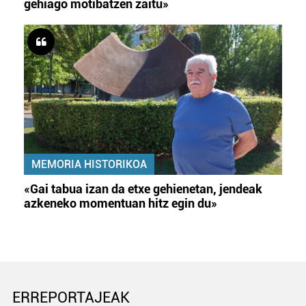
gehiago motibatzen zaitu»
MEMORIA HISTORIKOA
«Gai tabua izan da etxe gehienetan, jendeak
azkeneko momentuan hitz egin du»
ERREPORTAJEAK