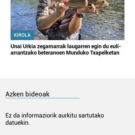
KIROLA
Unai Urkia zegamarrak laugarren egin du euli-
arrantzako beteranoen Munduko Txapelketan
Azken bideoak
Ez da informaziorik aurkitu sartutako
datuekin.