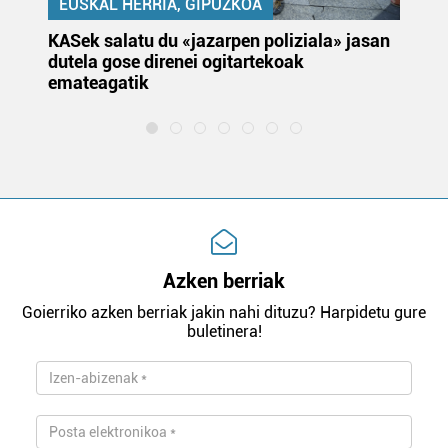
EUSKAL HERRIA, GIPUZKOA
KASek salatu du «jazarpen poliziala» jasan
Pa
dutela gose direnei ogitartekoak
da
emateagatik
«s
Azken berriak
Goierriko azken berriak jakin nahi dituzu? Harpidetu gure
buletinera!