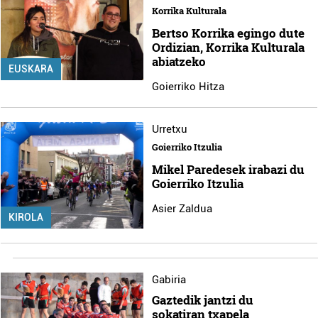
Korrika Kulturala
Bertso Korrika egingo dute
Ordizian, Korrika Kulturala
abiatzeko
EUSKARA
Goierriko Hitza
Urretxu
Goierriko Itzulia
Mikel Paredesek irabazi du
Goierriko Itzulia
Asier Zaldua
KIROLA
Gabiria
Gaztedik jantzi du
sokatiran txapela