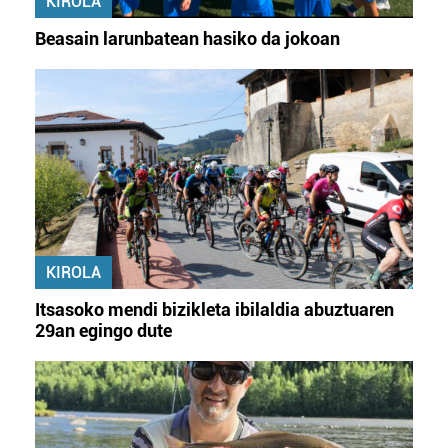
KIROLA
Beasain larunbatean hasiko da jokoan
KIROLA
Itsasoko mendi bizikleta ibilaldia abuztuaren
29an egingo dute