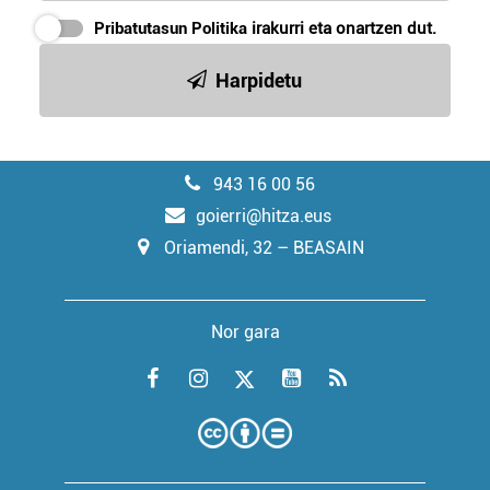
Pribatutasun Politika
irakurri eta onartzen dut.
Harpidetu
943 16 00 56
goierri@hitza.eus
Oriamendi, 32 – BEASAIN
Nor gara