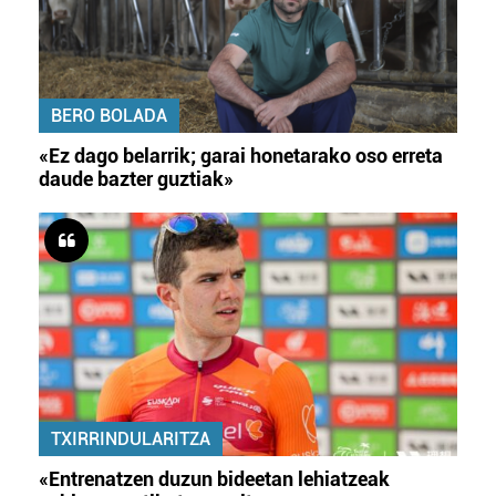
BERO BOLADA
«Ez dago belarrik; garai honetarako oso erreta
daude bazter guztiak»
TXIRRINDULARITZA
«Entrenatzen duzun bideetan lehiatzeak