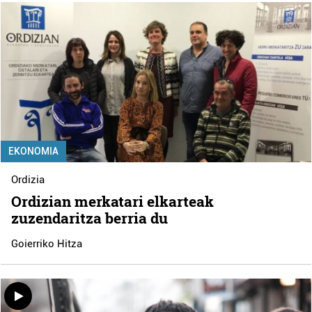
EKONOMIA
Ordizia
Ordizian merkatari elkarteak
zuzendaritza berria du
Goierriko Hitza