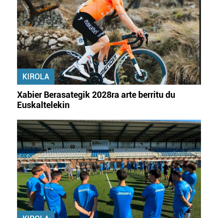
KIROLA
Xabier Berasategik 2028ra arte berritu du
Euskaltelekin