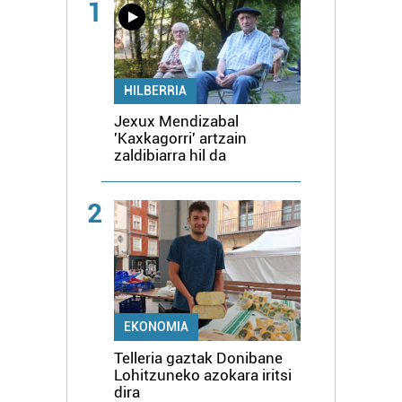
1
HILBERRIA
Jexux Mendizabal
'Kaxkagorri' artzain
zaldibiarra hil da
2
EKONOMIA
Telleria gaztak Donibane
Lohitzuneko azokara iritsi
dira