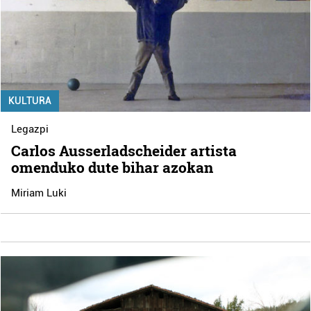
KULTURA
Legazpi
Carlos Ausserladscheider artista
omenduko dute bihar azokan
Miriam Luki