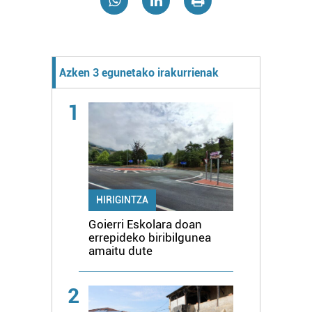
Azken 3 egunetako irakurrienak
1
HIRIGINTZA
Goierri Eskolara doan
errepideko biribilgunea
amaitu dute
2