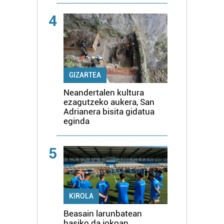
4
GIZARTEA
Neandertalen kultura
ezagutzeko aukera, San
Adrianera bisita gidatua
eginda
5
KIROLA
Beasain larunbatean
hasiko da jokoan