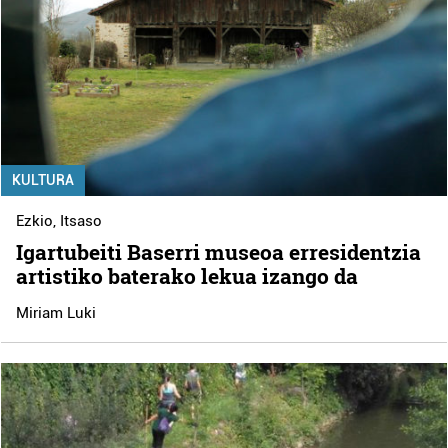
KULTURA
Ezkio
,
Itsaso
Igartubeiti Baserri museoa erresidentzia
artistiko baterako lekua izango da
Miriam Luki