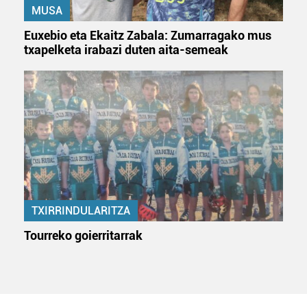
MUSA
Euxebio eta Ekaitz Zabala: Zumarragako mus
txapelketa irabazi duten aita-semeak
TXIRRINDULARITZA
Tourreko goierritarrak