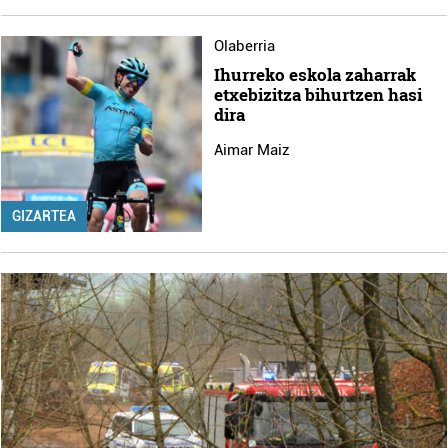
Olaberria
Ihurreko eskola zaharrak
etxebizitza bihurtzen hasi
dira
Aimar Maiz
GIZARTEA