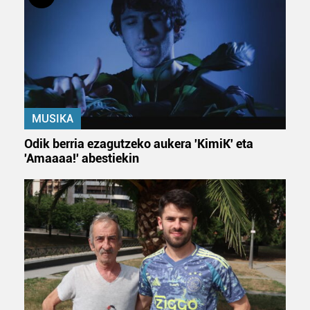
MUSIKA
Odik berria ezagutzeko aukera 'KimiK' eta
'Amaaaa!' abestiekin