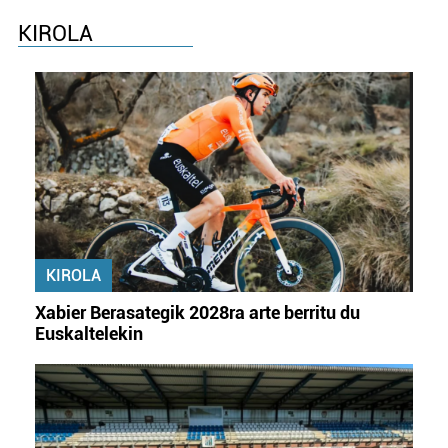
KIROLA
KIROLA
Xabier Berasategik 2028ra arte berritu du
Euskaltelekin