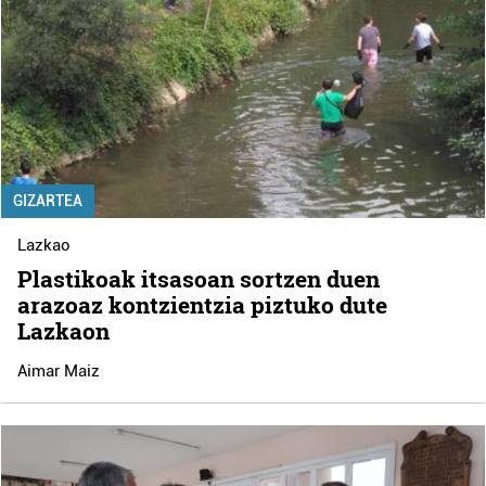
GIZARTEA
Lazkao
Plastikoak itsasoan sortzen duen
arazoaz kontzientzia piztuko dute
Lazkaon
Aimar Maiz