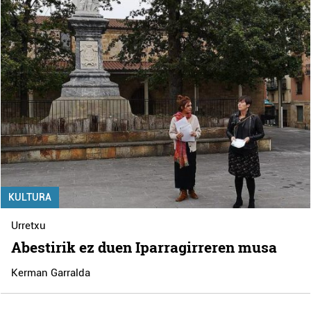
KULTURA
Urretxu
Abestirik ez duen Iparragirreren musa
Kerman Garralda