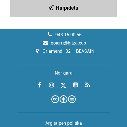
Harpidetu
943 16 00 56
goierri@hitza.eus
Oriamendi, 32 – BEASAIN
Nor gara
Argitalpen politika