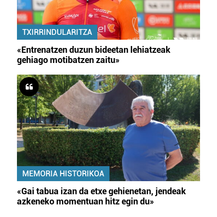
irakurri
TXIRRINDULARITZA
«Entrenatzen duzun bideetan lehiatzeak
gehiago motibatzen zaitu»
MEMORIA HISTORIKOA
«Gai tabua izan da etxe gehienetan, jendeak
azkeneko momentuan hitz egin du»