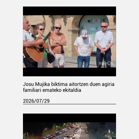
Josu Mujika biktima aitortzen duen agiria
familiari emateko ekitaldia
2026/07/29