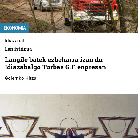
EKONOMIA
Idiazabal
Lan istripua
Langile batek ezbeharra izan du
Idiazabalgo Turbas G.F. enpresan
Goierriko Hitza