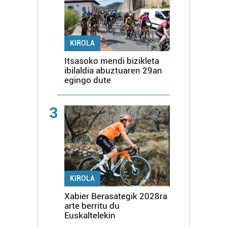
KIROLA
Itsasoko mendi bizikleta
ibilaldia abuztuaren 29an
egingo dute
3
KIROLA
Xabier Berasategik 2028ra
arte berritu du
Euskaltelekin