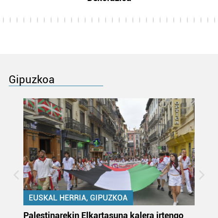
Gipuzkoa
EUSKAL HERRIA, GIPUZKOA
Palestinarekin Elkartasuna kalera irtengo
Do