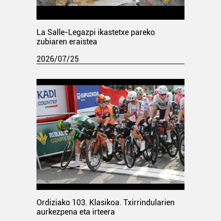
La Salle-Legazpi ikastetxe pareko
zubiaren eraistea
2026/07/25
Ordiziako 103. Klasikoa. Txirrindularien
aurkezpena eta irteera