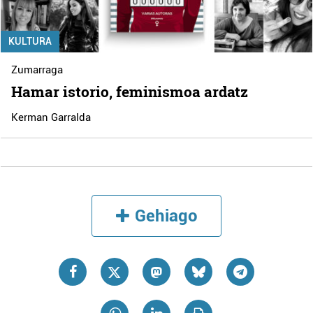
KULTURA
Zumarraga
Hamar istorio, feminismoa ardatz
Kerman Garralda
Gehiago