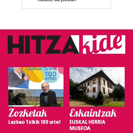
Zozketak
Eskaintzak
Lazkao Txikik 100 urte!
EUSKAL HERRIA
MUSEOA