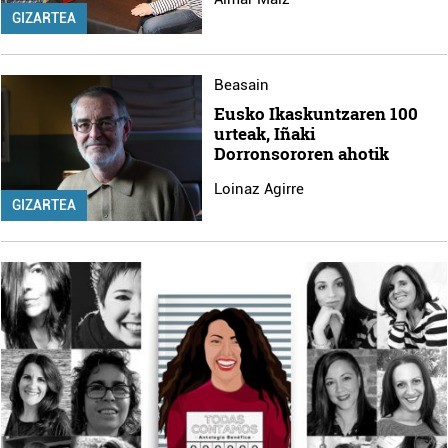
GIZARTEA
Beasain
Eusko Ikaskuntzaren 100
urteak, Iñaki
Dorronsororen ahotik
Loinaz Agirre
GIZARTEA