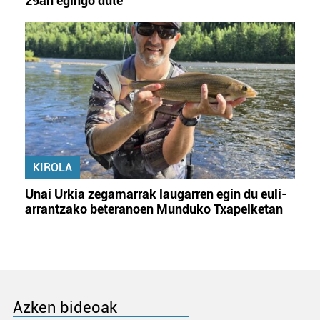
29an egingo dute
KIROLA
Unai Urkia zegamarrak laugarren egin du euli-
arrantzako beteranoen Munduko Txapelketan
Azken bideoak