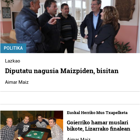
POLITIKA
Lazkao
Diputatu nagusia Maizpiden, bisitan
Aimar Maiz
Euskal Herriko Mus Txapelketa
Goierriko hamar muslari
bikote, Lizarrako finalean
Aimar Maiz