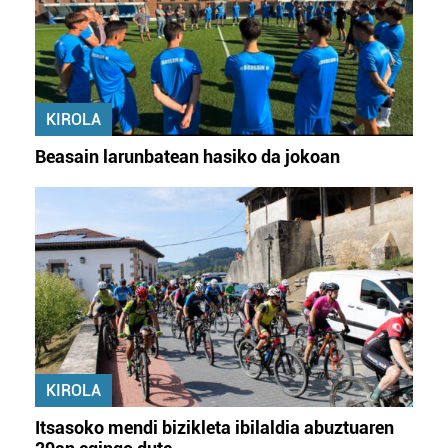
KIROLA
Beasain larunbatean hasiko da jokoan
KIROLA
Itsasoko mendi bizikleta ibilaldia abuztuaren