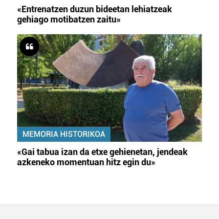
«Entrenatzen duzun bideetan lehiatzeak
gehiago motibatzen zaitu»
MEMORIA HISTORIKOA
«Gai tabua izan da etxe gehienetan, jendeak
azkeneko momentuan hitz egin du»