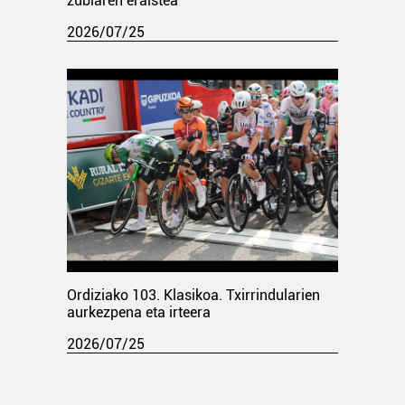
zubiaren eraistea
2026/07/25
Ordiziako 103. Klasikoa. Txirrindularien
aurkezpena eta irteera
2026/07/25