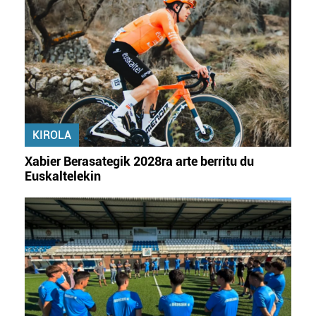
KIROLA
Xabier Berasategik 2028ra arte berritu du
Euskaltelekin