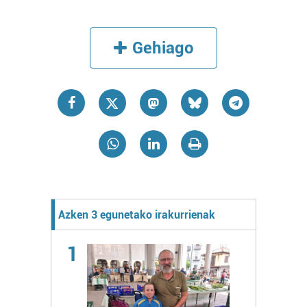
Gehiago
Azken 3 egunetako irakurrienak
1