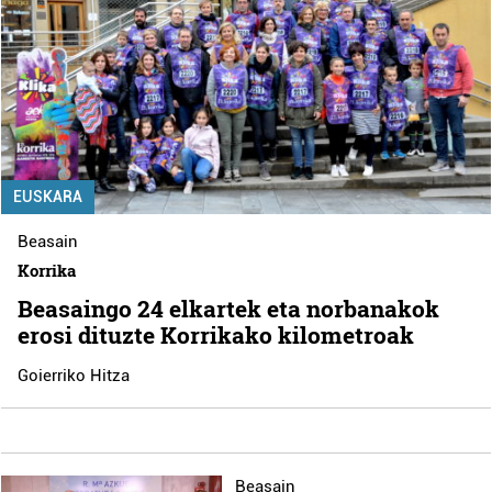
EUSKARA
Beasain
Korrika
Beasaingo 24 elkartek eta norbanakok
erosi dituzte Korrikako kilometroak
Goierriko Hitza
Beasain