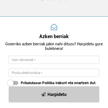
Azken berriak
Goierriko azken berriak jakin nahi dituzu? Harpidetu gure
buletinera!
Pribatutasun Politika
irakurri eta onartzen dut.
Harpidetu