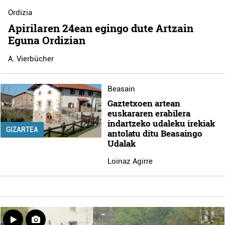
Ordizia
Apirilaren 24ean egingo dute Artzain
Eguna Ordizian
A. Vierbücher
Beasain
Gaztetxoen artean
euskararen erabilera
indartzeko udaleku irekiak
GIZARTEA
antolatu ditu Beasaingo
Udalak
Loinaz Agirre