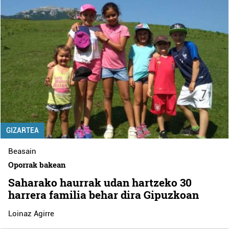
GIZARTEA
Beasain
Oporrak bakean
Saharako haurrak udan hartzeko 30
harrera familia behar dira Gipuzkoan
Loinaz Agirre