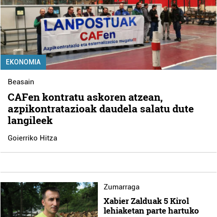
EKONOMIA
Beasain
CAFen kontratu askoren atzean,
azpikontratazioak daudela salatu dute
langileek
Goierriko Hitza
Zumarraga
Xabier Zalduak 5 Kirol
lehiaketan parte hartuko