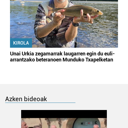
KIROLA
Unai Urkia zegamarrak laugarren egin du euli-
arrantzako beteranoen Munduko Txapelketan
Azken bideoak