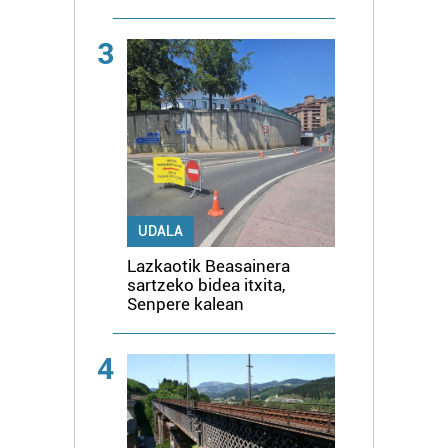
3
UDALA
Lazkaotik Beasainera
sartzeko bidea itxita,
Senpere kalean
4