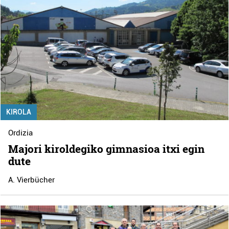
KIROLA
Ordizia
Majori kiroldegiko gimnasioa itxi egin
dute
A. Vierbücher