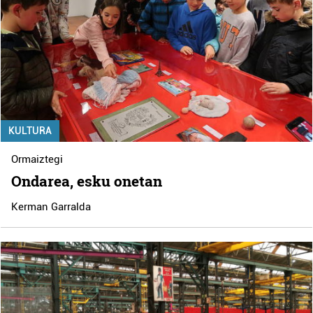
KULTURA
Ormaiztegi
Ondarea, esku onetan
Kerman Garralda