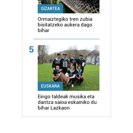
GIZARTEA
Ormaiztegiko tren zubia
bisitatzeko aukera dago
bihar
5
EUSKARA
Eingo taldeak musika eta
dantza saioa eskainiko du
bihar Lazkaon