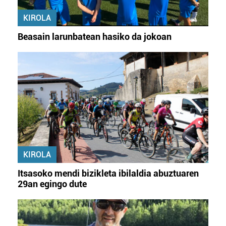
KIROLA
Beasain larunbatean hasiko da jokoan
KIROLA
Itsasoko mendi bizikleta ibilaldia abuztuaren
29an egingo dute