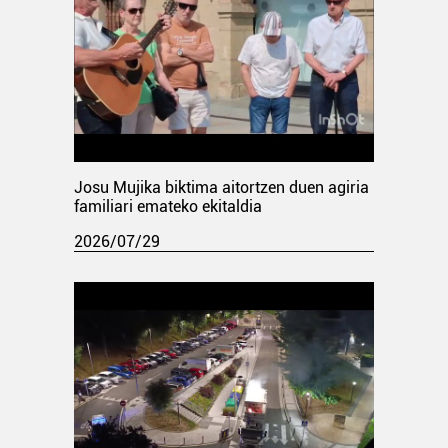
Josu Mujika biktima aitortzen duen agiria
familiari emateko ekitaldia
2026/07/29