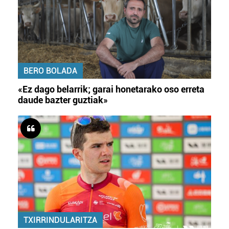
irakurri
BERO BOLADA
«Ez dago belarrik; garai honetarako oso erreta
daude bazter guztiak»
TXIRRINDULARITZA