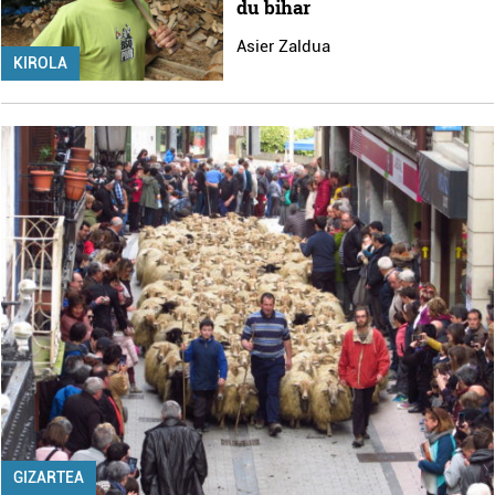
du bihar
Asier Zaldua
KIROLA
GIZARTEA