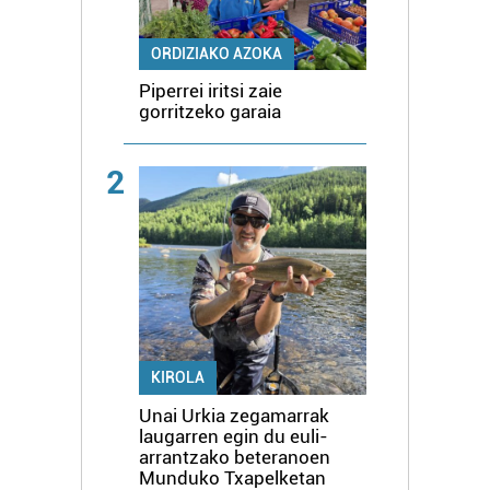
ORDIZIAKO AZOKA
Piperrei iritsi zaie
gorritzeko garaia
2
KIROLA
Unai Urkia zegamarrak
laugarren egin du euli-
arrantzako beteranoen
Munduko Txapelketan