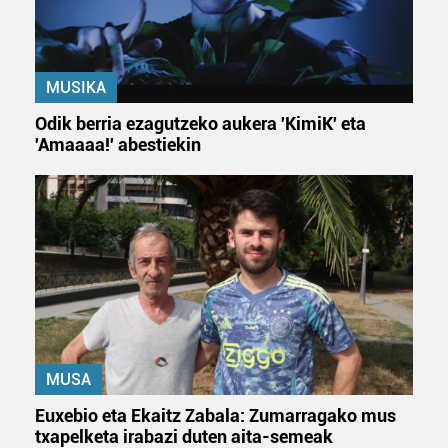
MUSIKA
Odik berria ezagutzeko aukera 'KimiK' eta
'Amaaaa!' abestiekin
MUSA
Euxebio eta Ekaitz Zabala: Zumarragako mus
txapelketa irabazi duten aita-semeak