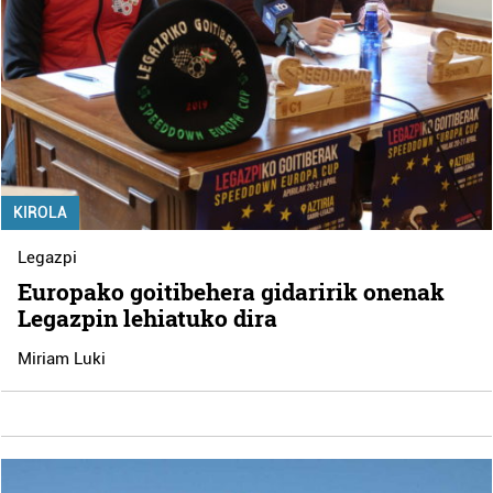
KIROLA
Legazpi
Europako goitibehera gidaririk onenak
Legazpin lehiatuko dira
Miriam Luki