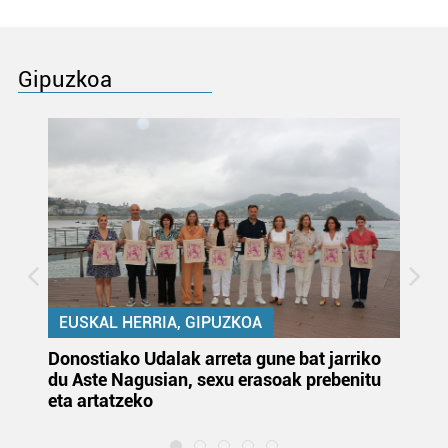
Gipuzkoa
EUSKAL HERRIA, GIPUZKOA
Donostiako Udalak arreta gune bat jarriko
Ur
du Aste Nagusian, sexu erasoak prebenitu
es
eta artatzeko
lu