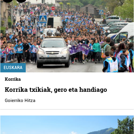
EUSKARA
Korrika
Korrika txikiak, gero eta handiago
Goierriko Hitza