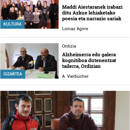
Maddi Aiestaranek irabazi
ditu Azkue lehiaketako
poesia eta narrazio sariak
KULTURA
Loinaz Agirre
Ordizia
Alzheimerra edo galera
kognitiboa dutenentzat
tailerra, Ordizian
GIZARTEA
A. Vierbücher