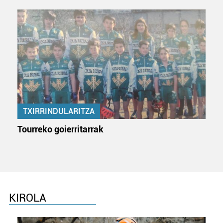
TXIRRINDULARITZA
Tourreko goierritarrak
KIROLA