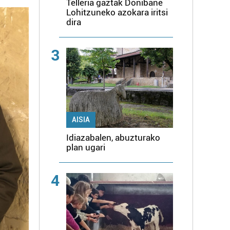
Telleria gaztak Donibane
Lohitzuneko azokara iritsi
dira
3
AISIA
Idiazabalen, abuzturako
plan ugari
4