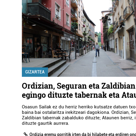
GIZARTEA
Ordizian, Seguran eta Zaldibian
egingo dituzte tabernak eta Ata
Osasun Sailak ez du herriz herriko kutsatze datuen tx
baina bai ostalaritza irekitzeari dagokiona. Ordizian, S
Zaldibian tabernak zabalduko dituzte; Ataunen berriz, i
dituzte gaurtik aurrera.
Ordizia eremu gorritik irten da bi hilabete eta erdiren o