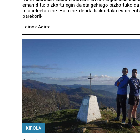
eman ditu; bizkortu egin da eta gehiago bizkortuko d
hilabeteetan ere. Hala ere, denda fisikoetako esperient
parekorik.
Loinaz Agirre
KIROLA