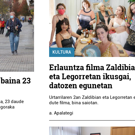
KULTURA
Erlauntza filma Zaldibi
eta Legorretan ikusgai,
 baina 23
datozen egunetan
Urtarrilaren 2an Zaldibian eta Legorreta
ua, 23 daude
dute filma, bina saiotan.
 goraka
a. Apalategi