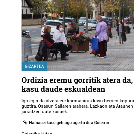
GIZARTEA
Ordizia eremu gorritik atera da,
kasu daude eskualdean
Igo egin da atzera ere koronabirus kasu berrien kopur
guztira, Osasun Sailaren arabera. Lazkaon eta Ataunen
jarraitzen dute kasuek.
Hamasei kasu gehiago agertu dira Goierrin