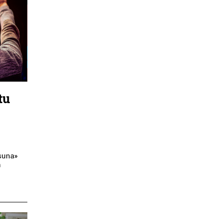
tu
asuna»
n