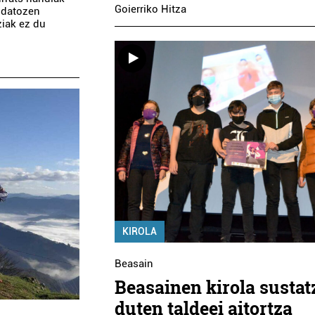
Goierriko Hitza
a datozen
ziak ez du
KIROLA
Beasain
Beasainen kirola sustat
duten taldeei aitortza