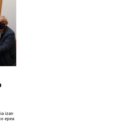
o
ia izan
eko epea