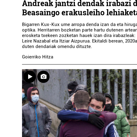
Andreak jantzi dendak irabazi 
Beasaingo erakusleiho lehiaket
Bigarren Kux-Kux ume arropa denda izan da eta hiruga
optika. Herritarren bozketan parte hartu dutenen arte
erosketa txekeen zozketan hauek izan dira irabazleak:
Leire Nazabal eta Itziar Aizpurua. Ekitaldi berean, 2020a
duten dendariak omendu dituzte.
Goierriko Hitza