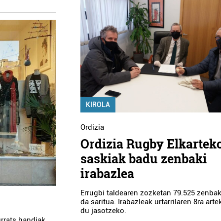
KIROLA
Ordizia
Ordizia Rugby Elkartek
saskiak badu zenbaki
irabazlea
Errugbi taldearen zozketan 79.525 zenbak
da saritua. Irabazleak urtarrilaren 8ra art
du jasotzeko.
urrats handiak