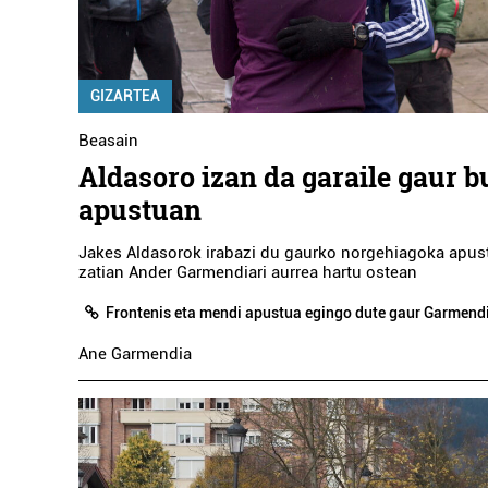
GIZARTEA
Beasain
Aldasoro izan da garaile gaur 
apustuan
Jakes Aldasorok irabazi du gaurko norgehiagoka apus
zatian Ander Garmendiari aurrea hartu ostean
Frontenis eta mendi apustua egingo dute gaur Garmend
Ane Garmendia