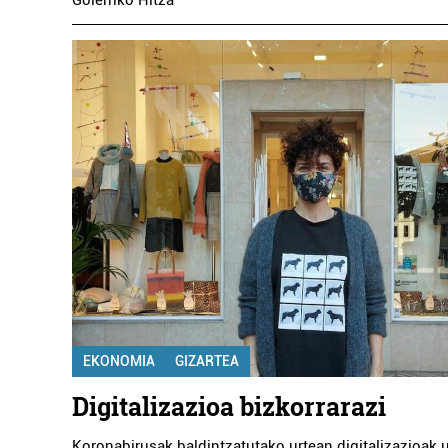
Goierriko Hitza
EKONOMIA
GIZARTEA
Digitalizazioa bizkorrarazi
Koronabirusak baldintzatutako urtean digitalizazioak 