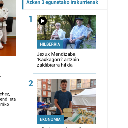
Azken 3 egunetako irakurrienak
1
HILBERRIA
Jexux Mendizabal
'Kaxkagorri' artzain
zaldibiarra hil da
k
a
2
nchez,
endi eta
rriko
EKONOMIA