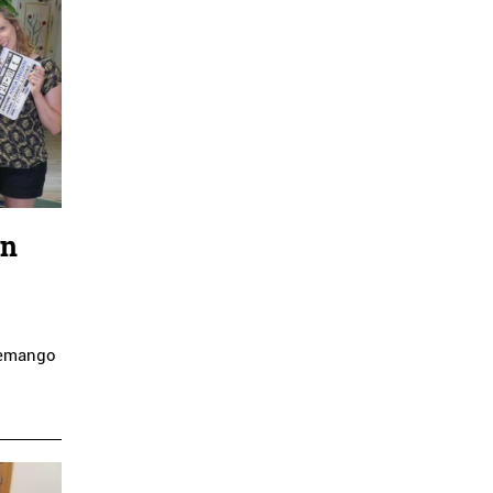
an
n emango