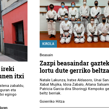
KIROLA
Beasain
Zazpi beasaindar gazte
 ireki
lortu dute gerriko beltz
unen itxi
Natale Lakunza, Iratxe Aldasoro, Unai Sa
Xabat Mujika, Idoia Zabalo, Aitana Salsam
ostena zabaldu,
Patricia Garcia dira Shoringji Kempoko ge
eguran eta
beltz berriak.
txi egingo
Goierriko Hitza
ndoren