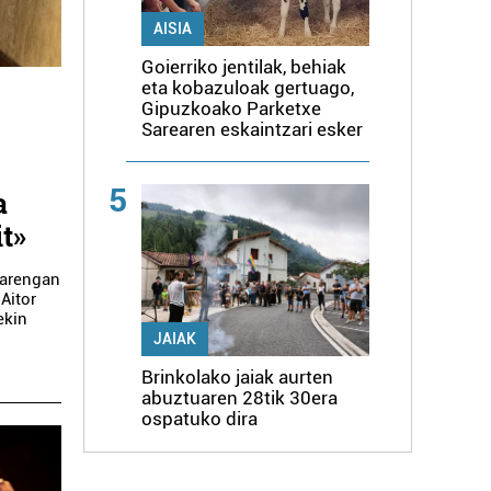
AISIA
Goierriko jentilak, behiak
eta kobazuloak gertuago,
Gipuzkoako Parketxe
Sarearen eskaintzari esker
5
a
it»
uarengan
Aitor
ekin
JAIAK
Brinkolako jaiak aurten
abuztuaren 28tik 30era
ospatuko dira