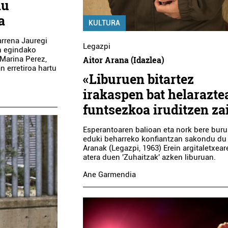
du
a
KULTURA
rrena Jauregi
Legazpi
an egindako
 Marina Perez,
Aitor Arana (Idazlea)
n erretiroa hartu
«Liburuen bitartez
irakaspen bat helarazte
funtsezkoa iruditzen za
Esperantoaren balioan eta nork bere bur
eduki beharreko konfiantzan sakondu du 
Aranak (Legazpi, 1963) Erein argitaletxear
atera duen 'Zuhaitzak' azken liburuan.
Ane Garmendia