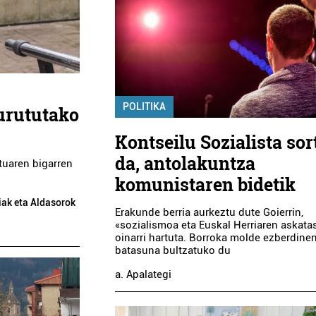
POLITIKA
burututako
Kontseilu Sozialista sor
da, antolakuntza
tuaren bigarren
komunistaren bidetik
iak eta Aldasorok
Erakunde berria aurkeztu dute Goierrin,
«sozialismoa eta Euskal Herriaren askat
oinarri hartuta. Borroka molde ezberdine
batasuna bultzatuko du
a. Apalategi