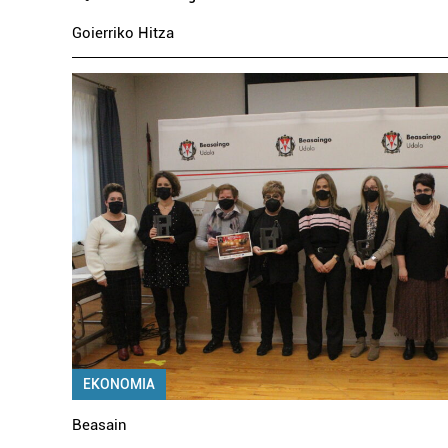
Goierriko Hitza
EKONOMIA
Beasain