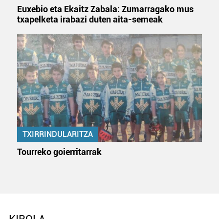
Euxebio eta Ekaitz Zabala: Zumarragako mus
txapelketa irabazi duten aita-semeak
TXIRRINDULARITZA
Tourreko goierritarrak