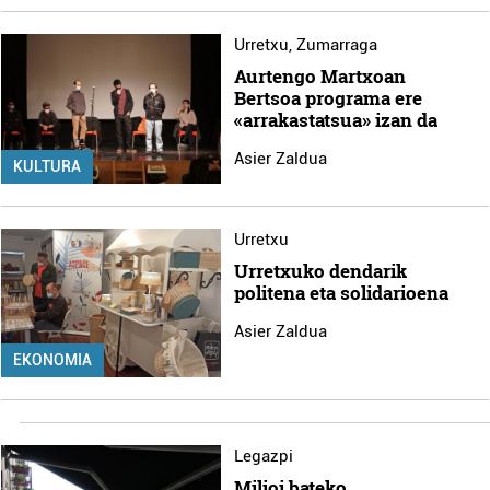
Urretxu
,
Zumarraga
Aurtengo Martxoan
Bertsoa programa ere
«arrakastatsua» izan da
Asier Zaldua
KULTURA
Urretxu
Urretxuko dendarik
politena eta solidarioena
Asier Zaldua
EKONOMIA
Legazpi
Milioi bateko