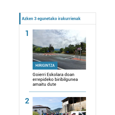
Azken 3 egunetako irakurrienak
1
HIRIGINTZA
Goierri Eskolara doan
errepideko biribilgunea
amaitu dute
2