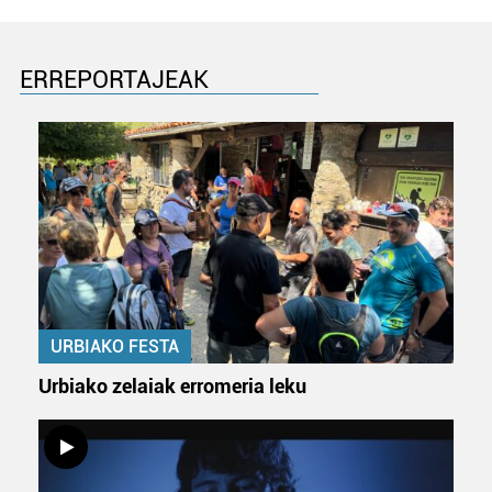
Webgune honek cookie propioak eta hirugarrenen cookie-
fitxategiak erabiltzen ditu. Zure esperientzia eta
zerbitzuak hobetzeko asmoz, cookie teknologiaz
ERREPORTAJEAK
baliatzen gara. Ohar hau onartuz gero, teknologia hori
erabiltzeko baimen esplizitua ematen diguzu.
Gehiago
irakurri
URBIAKO FESTA
Urbiako zelaiak erromeria leku