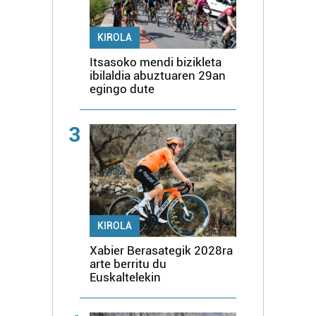
KIROLA
Itsasoko mendi bizikleta
ibilaldia abuztuaren 29an
egingo dute
3
KIROLA
Xabier Berasategik 2028ra
arte berritu du
Euskaltelekin