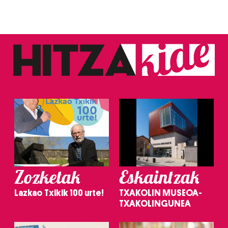
Zozketak
Eskaintzak
Lazkao Txikik 100 urte!
TXAKOLIN MUSEOA-
TXAKOLINGUNEA