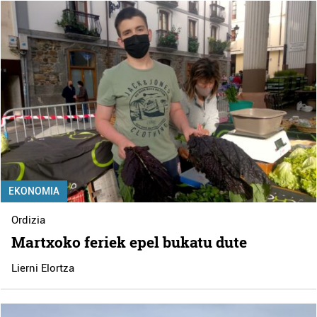
EKONOMIA
Ordizia
Martxoko feriek epel bukatu dute
Lierni Elortza