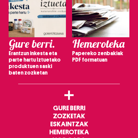
Gure berri.
Hemeroteka
Erantzun inkesta eta
Papereko zenbakiak
parte hartu Iztuetako
PDF formatuan
produktuen saski
baten zozketan
+
GURE BERRI
ZOZKETAK
ESKAINTZAK
HEMEROTEKA