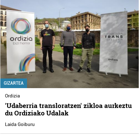
GIZARTEA
Ordizia
'Udaberria transloratzen' zikloa aurkeztu
du Ordiziako Udalak
Laida Goiburu