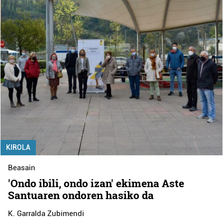
KIROLA
Beasain
'Ondo ibili, ondo izan' ekimena Aste
Santuaren ondoren hasiko da
K. Garralda Zubimendi