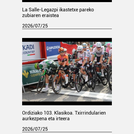
La Salle-Legazpi ikastetxe pareko
zubiaren eraistea
2026/07/25
Ordiziako 103. Klasikoa. Txirrindularien
aurkezpena eta irteera
2026/07/25