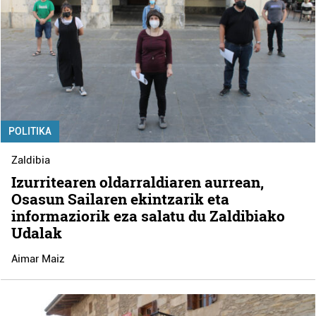
POLITIKA
Zaldibia
Izurritearen oldarraldiaren aurrean,
Osasun Sailaren ekintzarik eta
informaziorik eza salatu du Zaldibiako
Udalak
Aimar Maiz