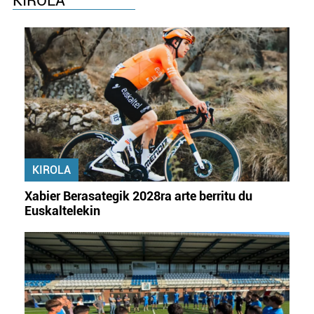
KIROLA
KIROLA
Xabier Berasategik 2028ra arte berritu du
Euskaltelekin