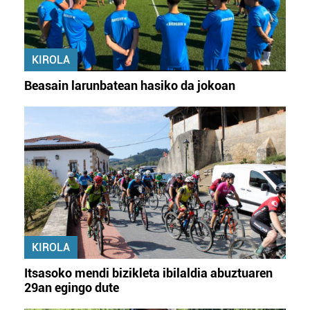
KIROLA
Beasain larunbatean hasiko da jokoan
KIROLA
Itsasoko mendi bizikleta ibilaldia abuztuaren
29an egingo dute