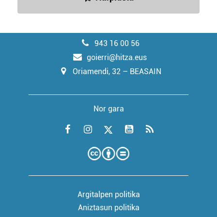
943 16 00 56
goierri@hitza.eus
Oriamendi, 32 – BEASAIN
Nor gara
Argitalpen politika
Aniztasun politika