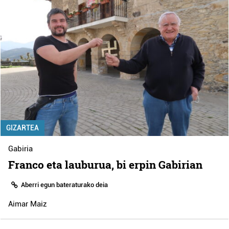
GIZARTEA
Gabiria
Franco eta lauburua, bi erpin Gabirian
Aberri egun bateraturako deia
Aimar Maiz