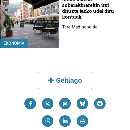
soberakinarekin itxi
dituzte iazko udal diru
kontuak
Tere Madinabeitia
EKONOMIA
Gehiago