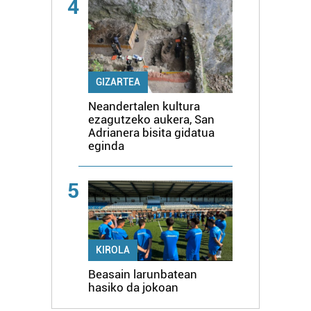
4
GIZARTEA
Neandertalen kultura
ezagutzeko aukera, San
Adrianera bisita gidatua
eginda
5
KIROLA
Beasain larunbatean
hasiko da jokoan