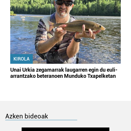
KIROLA
Unai Urkia zegamarrak laugarren egin du euli-
arrantzako beteranoen Munduko Txapelketan
Azken bideoak