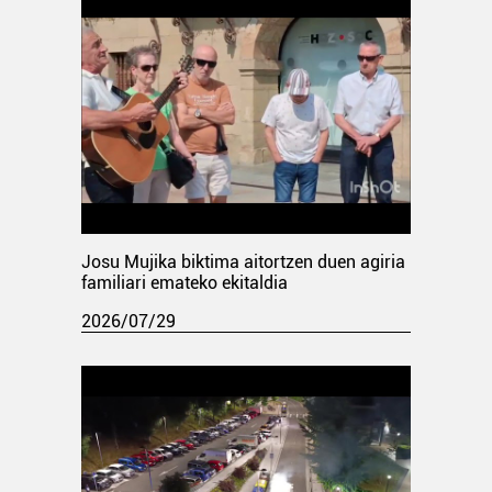
Josu Mujika biktima aitortzen duen agiria
familiari emateko ekitaldia
2026/07/29