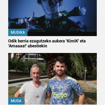
MUSIKA
Odik berria ezagutzeko aukera 'KimiK' eta
'Amaaaa!' abestiekin
MUSA