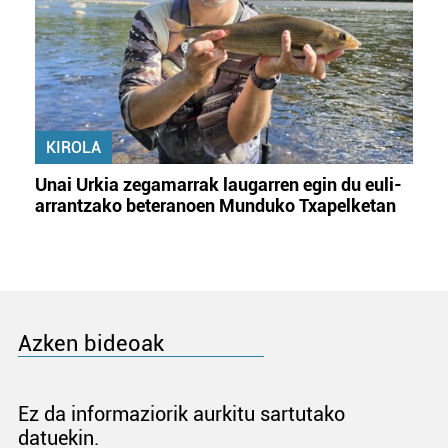
KIROLA
Unai Urkia zegamarrak laugarren egin du euli-
arrantzako beteranoen Munduko Txapelketan
Azken bideoak
Ez da informaziorik aurkitu sartutako
datuekin.