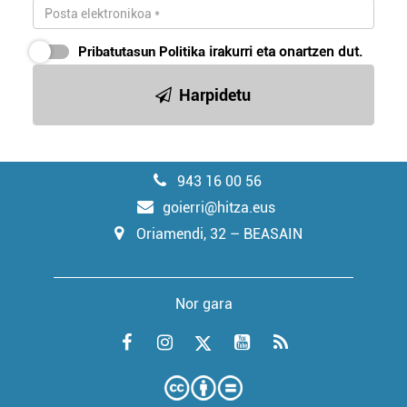
Pribatutasun Politika
irakurri eta onartzen dut.
Harpidetu
943 16 00 56
goierri@hitza.eus
Oriamendi, 32 – BEASAIN
Nor gara