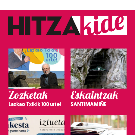
erabiltzen dituen hauta dezakezu.
Bazkide batzuek ez dizute baimenik eskatzen, eta beren
interes komertzial legitimoetan babesten dira. Ikusi gure
bazkideen zerrenda, beren ustez zein helburutarako
duten interes legitimoa eta horren aurka nola egin
dezakezun ikusteko.
Lortu zure datu pertsonalak prozesatzeko moduari
buruzko informazio gehiago eta ezarri zure lehentasunak
datuen atalean. Edozein unetan alda edo ken dezakezu
zure baimena Cookieen adierazpenean.
Zozketak
Eskaintzak
Webgune honek cookie propioak eta hirugarrenen cookie-
Lazkao Txikik 100 urte!
SANTIMAMIÑE
fitxategiak erabiltzen ditu. Zure esperientzia eta
zerbitzuak hobetzeko asmoz, cookie teknologiaz
baliatzen gara. Ohar hau onartuz gero, teknologia hori
erabiltzeko baimen esplizitua ematen diguzu.
Gehiago