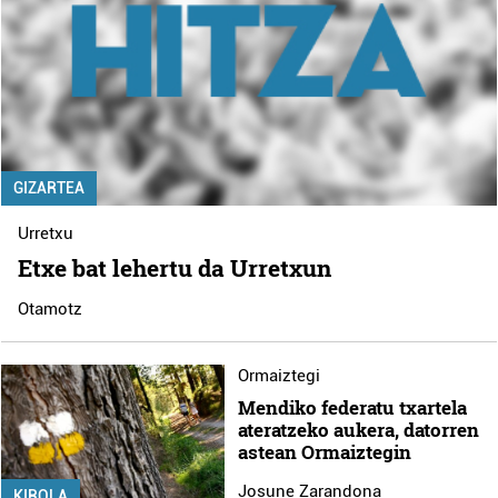
GIZARTEA
Urretxu
Etxe bat lehertu da Urretxun
Otamotz
Ormaiztegi
Mendiko federatu txartela
ateratzeko aukera, datorren
astean Ormaiztegin
Josune Zarandona
KIROLA