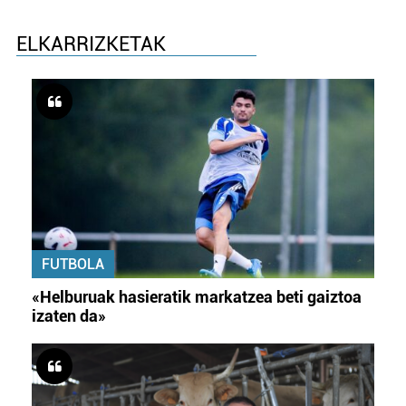
ELKARRIZKETAK
FUTBOLA
«Helburuak hasieratik markatzea beti gaiztoa
izaten da»