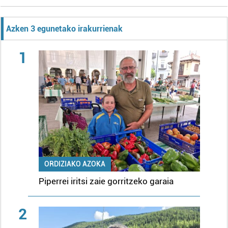
Azken 3 egunetako irakurrienak
1
ORDIZIAKO AZOKA
Piperrei iritsi zaie gorritzeko garaia
2