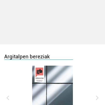
Argitalpen bereziak