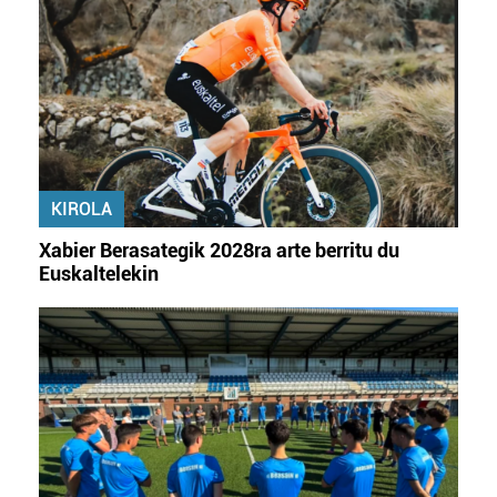
KIROLA
Xabier Berasategik 2028ra arte berritu du
Euskaltelekin