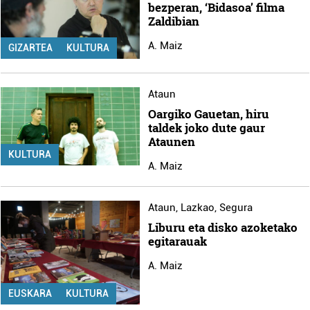
bezperan, ‘Bidasoa’ filma
Zaldibian
A. Maiz
GIZARTEA
KULTURA
Ataun
Oargiko Gauetan, hiru
taldek joko dute gaur
Ataunen
KULTURA
A. Maiz
Ataun
,
Lazkao
,
Segura
Liburu eta disko azoketako
egitarauak
A. Maiz
EUSKARA
KULTURA