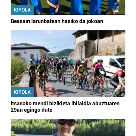
KIROLA
Beasain larunbatean hasiko da jokoan
KIROLA
Itsasoko mendi bizikleta ibilaldia abuztuaren
29an egingo dute