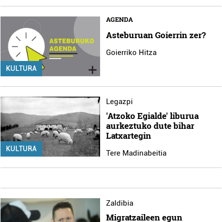
AGENDA
Asteburuan Goierrin zer?
Goierriko Hitza
KULTURA
Legazpi
'Atzoko Egialde' liburua
aurkeztuko dute bihar
Latxartegin
KULTURA
Tere Madinabeitia
Zaldibia
Migratzaileen egun