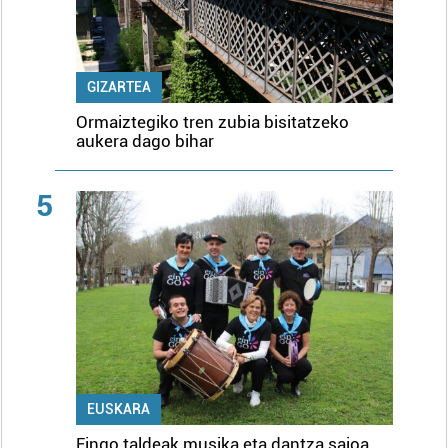
GIZARTEA
Ormaiztegiko tren zubia bisitatzeko
aukera dago bihar
5
EUSKARA
Eingo taldeak musika eta dantza saioa