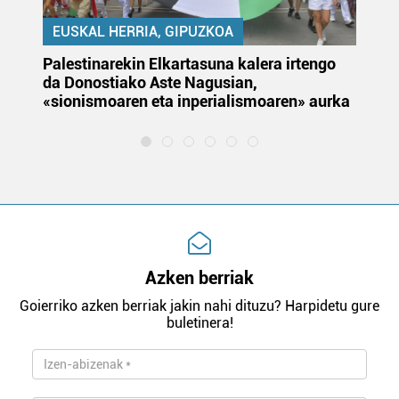
EUSKAL HERRIA, GIPUZKOA
Palestinarekin Elkartasuna kalera irtengo
Do
da Donostiako Aste Nagusian,
du
«sionismoaren eta inperialismoaren» aurka
et
Azken berriak
Goierriko azken berriak jakin nahi dituzu? Harpidetu gure
buletinera!