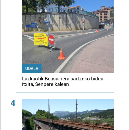
UDALA
Lazkaotik Beasainera sartzeko bidea
itxita, Senpere kalean
4