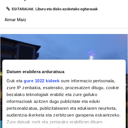
EGITARAUAK. Liburu eta disko azoketako egitarauak
Aimar Maiz
Datuen erabilera arduratsua
Guk eta
gure 1022 kideek
sure informacio pertsonala,
zure IP zenbakia, esaterako, prozesatzen ditugu, cookie
bezalako teknologiak erabiliz eta zure gailuko
informazioak azitzen dugu publizitate eta eduki
pertsonalizatua, publizitatearen eta edukiaren neurketa,
audientzia-ikerketa eta zerbitzuen garapena eskaintzeko.
Zure datuak nork eta zertarako erabiltzen dituen
GIZARTEA