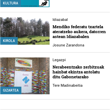
KULTURA
Idiazabal
Mendiko federatu txartela
ateratzeko aukera, datorren
astean Idiazabalen
KIROLA
Josune Zarandona
Legazpi
Nerabeentzako zerbitzuak
hainbat ekintza antolatu
ditu Gabonetarako
Tere Madinabeitia
GIZARTEA