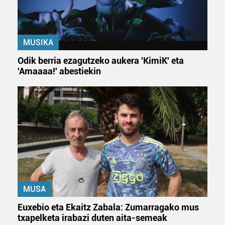
MUSIKA
Odik berria ezagutzeko aukera 'KimiK' eta
'Amaaaa!' abestiekin
MUSA
Euxebio eta Ekaitz Zabala: Zumarragako mus
txapelketa irabazi duten aita-semeak