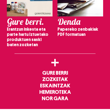
irakurri
Gure berri.
Denda
Erantzun inkesta eta
Papereko zenbakiak
parte hartu Iztuetako
PDF formatuan
produktuen saski
baten zozketan
+
GURE BERRI
ZOZKETAK
ESKAINTZAK
HEMEROTEKA
NOR GARA