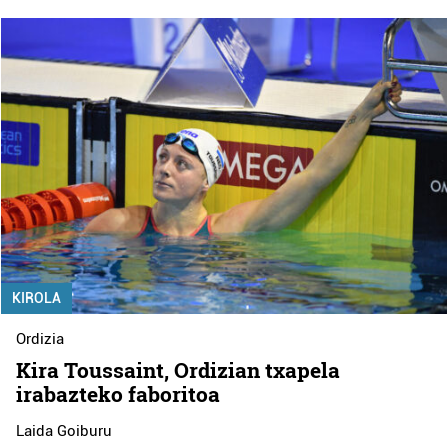
KIROLA
Ordizia
Kira Toussaint, Ordizian txapela
irabazteko faboritoa
Laida Goiburu