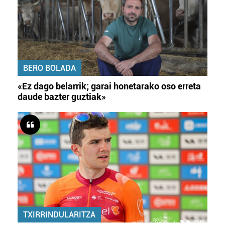
BERO BOLADA
«Ez dago belarrik; garai honetarako oso erreta
daude bazter guztiak»
TXIRRINDULARITZA