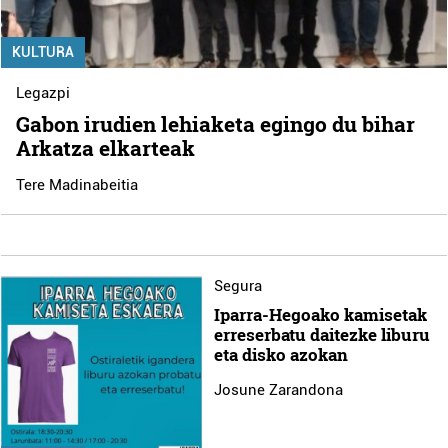
KULTURA
Legazpi
Gabon irudien lehiaketa egingo du bihar
Arkatza elkarteak
Tere Madinabeitia
Segura
Iparra-Hegoako kamisetak
erreserbatu daitezke liburu
eta disko azokan
Josune Zarandona