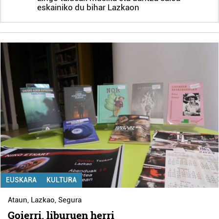
eskainiko du bihar Lazkaon
EUSKARA
KULTURA
Ataun
,
Lazkao
,
Segura
Goierri, liburuen herri