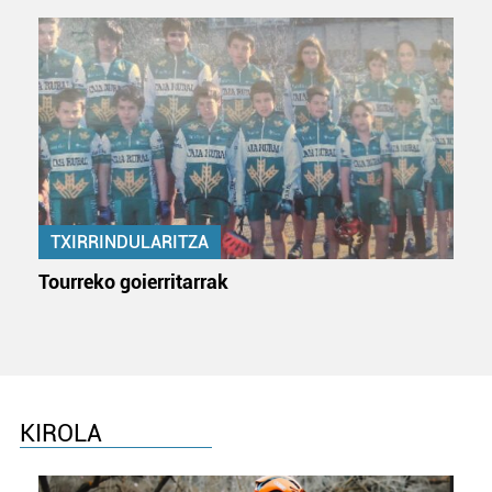
TXIRRINDULARITZA
Tourreko goierritarrak
KIROLA