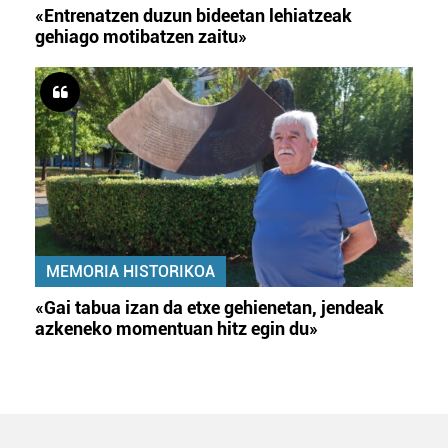
«Entrenatzen duzun bideetan lehiatzeak
gehiago motibatzen zaitu»
MEMORIA HISTORIKOA
«Gai tabua izan da etxe gehienetan, jendeak
azkeneko momentuan hitz egin du»