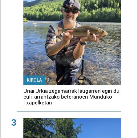
KIROLA
Unai Urkia zegamarrak laugarren egin du
euli-arrantzako beteranoen Munduko
Txapelketan
3