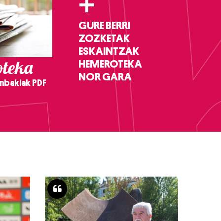
+
GURE BERRI
ZOZKETAK
ESKAINTZAK
teka
HEMEROTEKA
NOR GARA
nbakiak PDF