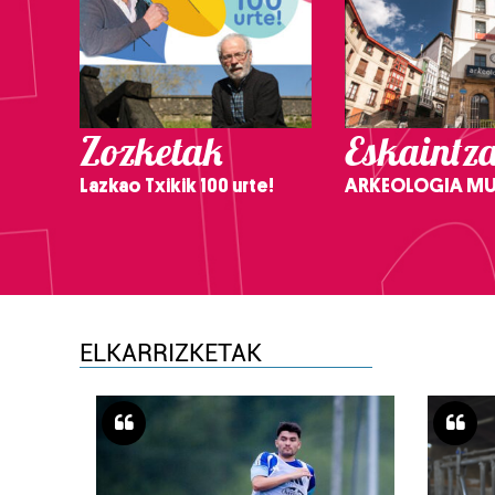
Zozketak
Eskaintz
Lazkao Txikik 100 urte!
ARKEOLOGIA M
ELKARRIZKETAK