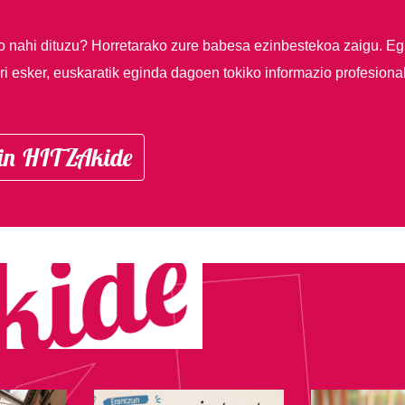
so nahi dituzu?
Horretarako zure babesa ezinbestekoa zaigu. Eg
i esker, euskaratik eginda dagoen tokiko informazio profesiona
in HITZAkide