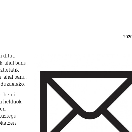
202
i ditut.
k, ahal banu.
ztietatik
e, ahal banu.
i duzuelako.
o heroi
a helduok.
zen
ituztegu
okatzen