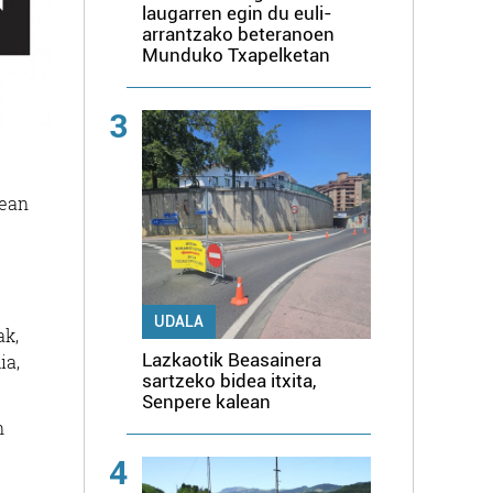
laugarren egin du euli-
arrantzako beteranoen
Munduko Txapelketan
3
dean
UDALA
ak,
Lazkaotik Beasainera
ia,
sartzeko bidea itxita,
Senpere kalean
n
4