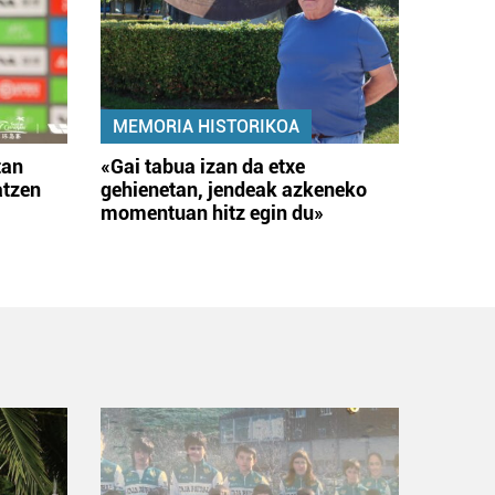
MEMORIA HISTORIKOA
tan
«Gai tabua izan da etxe
atzen
gehienetan, jendeak azkeneko
momentuan hitz egin du»