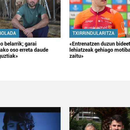
BOLADA
TXIRRINDULARITZA
o belarrik; garai
«Entrenatzen duzun bidee
ako oso erreta daude
lehiatzeak gehiago motib
guztiak»
zaitu»