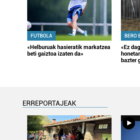
FUTBOLA
BERO 
«Helburuak hasieratik markatzea
«Ez dag
beti gaiztoa izaten da»
honetar
bazter 
ERREPORTAJEAK