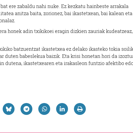
l bat ere zabaldu nahi nuke. Ez kezkatu hainbeste arrakala
itatea anitza baita, zorionez, bai ikastetxean, bai kalean eta
onalaz.
ra honek adin txikikoei eragin dizkien zauriak kudeatzeaz,
xikiko batzuentzat ikastetxea ez delako ikasteko tokia soilik
r duten babeslekua baizik. Eta krisi honetan hori da izoztu
zin dutena, ikastetxearen eta irakasleon funtzio afektibo ed