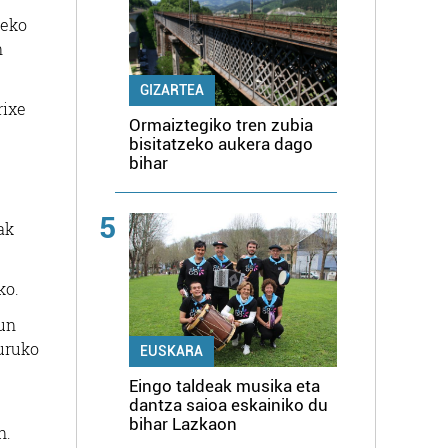
zeko
n
GIZARTEA
rixe
Ormaiztegiko tren zubia
bisitatzeko aukera dago
bihar
5
ak
ko.
zun
guruko
EUSKARA
Eingo taldeak musika eta
dantza saioa eskainiko du
bihar Lazkaon
n.