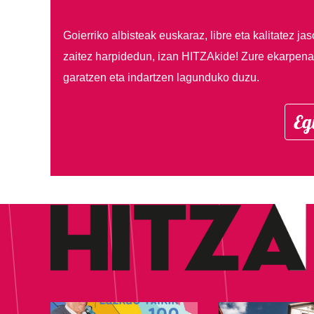
Goierriko albisteak euskaraz, libre eta kalitatez ja
zaitez harpidedun, izan HITZAkide!
Zure ekarpenar
garatzen eta indartzen lagunduko duzu.
Eg