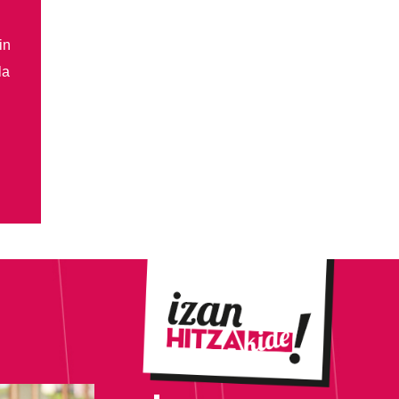
in
la