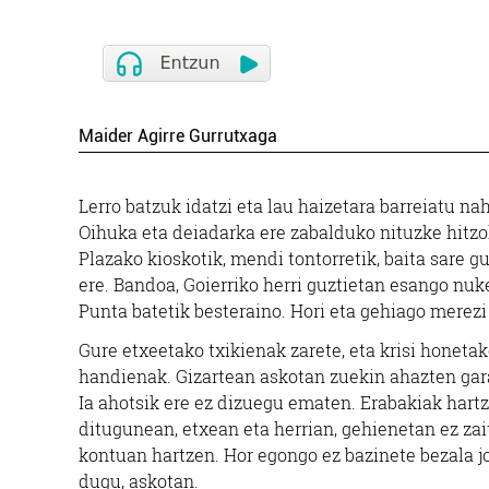
Maider Agirre Gurrutxaga
Lerro batzuk idatzi eta lau haizetara barreiatu nah
Oihuka eta deiadarka ere zabalduko nituzke hitzo
Plazako kioskotik, mendi tontorretik, baita sare gu
ere. Bandoa, Goierriko herri guztietan esango nuk
Punta batetik besteraino. Hori eta gehiago merez
Gure etxeetako txikienak zarete, eta krisi honetak
handienak. Gizartean askotan zuekin ahazten gar
Ia ahotsik ere ez dizuegu ematen. Erabakiak hart
ditugunean, etxean eta herrian, gehienetan ez za
kontuan hartzen. Hor egongo ez bazinete bezala j
dugu, askotan.