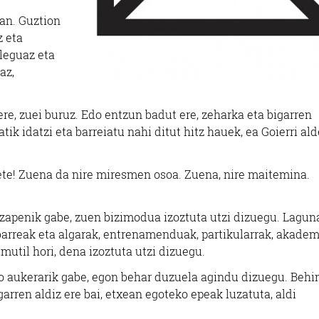
tan. Guztion
 eta
pleguaz eta
az,
 ere, zuei buruz. Edo entzun badut ere, zeharka eta bigarren
atik idatzi eta barreiatu nahi ditut hitz hauek, ea Goierri al
rete! Zuena da nire miresmen osoa. Zuena, nire maitemina.
tzapenik gabe, zuen bizimodua izoztuta utzi dizuegu. Lagun
rribarreak eta algarak, entrenamenduak, partikularrak, akadem
mutil hori, dena izoztuta utzi dizuegu.
eko aukerarik gabe, egon behar duzuela agindu dizuegu. Behi
arren aldiz ere bai, etxean egoteko epeak luzatuta, aldi