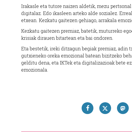
Irakasle eta tutore naizen aldetik, mezu pertsona
digitalaz. Edo ikasleen arteko alde sozialez. Erreal
etxean. Kezkatu gaitezen gehiago, arrakala emozi
Kezkatu gaitezen premiaz, batetik, muturreko egoe
krisiak dirauen bitartean eta bai ondoren.
Eta bestetik, ireki ditzagun begiak premiaz, adin t
gutxieneko oreka emozional batean bizitzeko beha
gelditu dena, eta IKTek eta digitalizazioak bete e
emozionala.