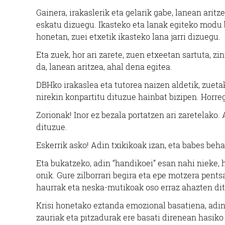
Gainera, irakaslerik eta gelarik gabe, lanean ari
eskatu dizuegu. Ikasteko eta lanak egiteko modu
honetan, zuei etxetik ikasteko lana jarri dizuegu.
Eta zuek, hor ari zarete, zuen etxeetan sartuta, z
da, lanean aritzea, ahal dena egitea.
DBHko irakaslea eta tutorea naizen aldetik, zuet
nirekin konpartitu dituzue hainbat bizipen. Horreg
Zorionak! Inor ez bezala portatzen ari zaretelako
dituzue.
Eskerrik asko! Adin txikikoak izan, eta babes beha
Eta bukatzeko, adin “handikoei” esan nahi nieke, 
onik. Gure zilborrari begira eta epe motzera pentsa
haurrak eta neska-mutikoak oso erraz ahazten dit
Krisi honetako eztanda emozional basatiena, adin 
zauriak eta pitzadurak ere basati direnean hasiko