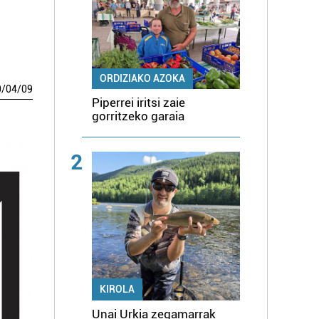
ORDIZIAKO AZOKA
0
/
04
/
09
Piperrei iritsi zaie
gorritzeko garaia
2
KIROLA
Unai Urkia zegamarrak