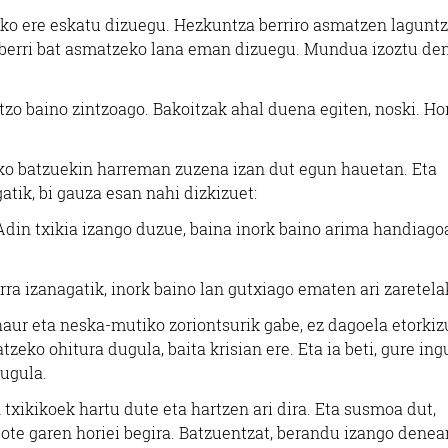
tzeko ere eskatu dizuegu. Hezkuntza berriro asmatzen lagunt
 berri bat asmatzeko lana eman dizuegu. Mundua izoztu de
intzo baino zintzoago. Bakoitzak ahal duena egiten, noski. Ho
ako batzuekin harreman zuzena izan dut egun hauetan. Eta
atik, bi gauza esan nahi dizkizuet:
. Adin txikia izango duzue, baina inork baino arima handiago
rra izanagatik, inork baino lan gutxiago ematen ari zaretela
haur eta neska-mutiko zoriontsurik gabe, ez dagoela etorki
tzeko ohitura dugula, baita krisian ere. Eta ia beti, gure in
ugula.
txikikoek hartu dute eta hartzen ari dira. Eta susmoa dut,
 ote garen horiei begira. Batzuentzat, berandu izango denea