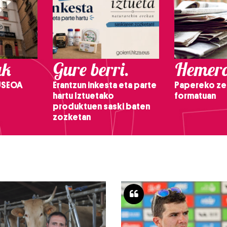
ak
Gure berri.
Hemero
USEOA
Erantzun inkesta eta parte
Papereko ze
hartu Iztuetako
formatuan
produktuen saski baten
zozketan