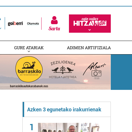
Sartu
GURE ATARIAK
ADIMEN ARTIFIZIALA
Azken 3 egunetako irakurrienak
1