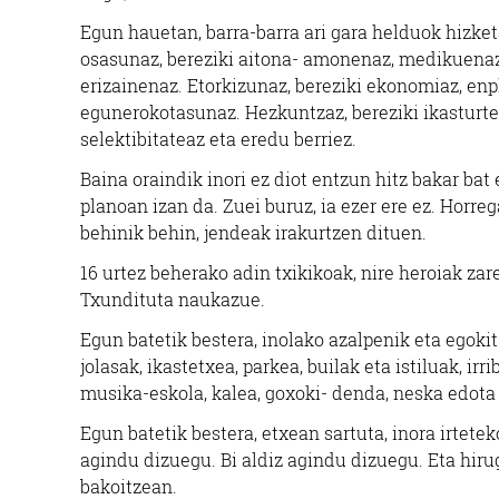
Egun hauetan, barra-barra ari gara helduok hizke
osasunaz, bereziki aitona- amonenaz, medikuenaz
erizainenaz. Etorkizunaz, bereziki ekonomiaz, en
egunerokotasunaz. Hezkuntzaz, bereziki ikasturte
selektibitateaz eta eredu berriez.
Baina oraindik inori ez diot entzun hitz bakar bat
planoan izan da. Zuei buruz, ia ezer ere ez. Horreg
behinik behin, jendeak irakurtzen dituen.
16 urtez beherako adin txikikoak, nire heroiak za
Txundituta naukazue.
Egun batetik bestera, inolako azalpenik eta egoki
jolasak, ikastetxea, parkea, builak eta istiluak, i
musika-eskola, kalea, goxoki- denda, neska edota 
Egun batetik bestera, etxean sartuta, inora irtet
agindu dizuegu. Bi aldiz agindu dizuegu. Eta hirug
bakoitzean.