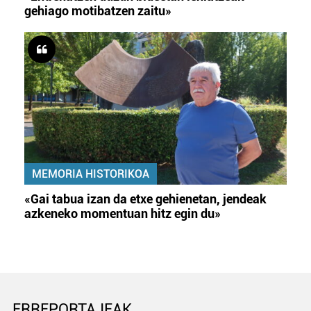
gehiago motibatzen zaitu»
MEMORIA HISTORIKOA
«Gai tabua izan da etxe gehienetan, jendeak
azkeneko momentuan hitz egin du»
ERREPORTAJEAK