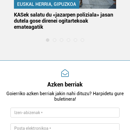
EUSKAL HERRIA, GIPUZKOA
KASek salatu du «jazarpen poliziala» jasan
Pa
dutela gose direnei ogitartekoak
da
emateagatik
«s
Azken berriak
Goierriko azken berriak jakin nahi dituzu? Harpidetu gure
buletinera!