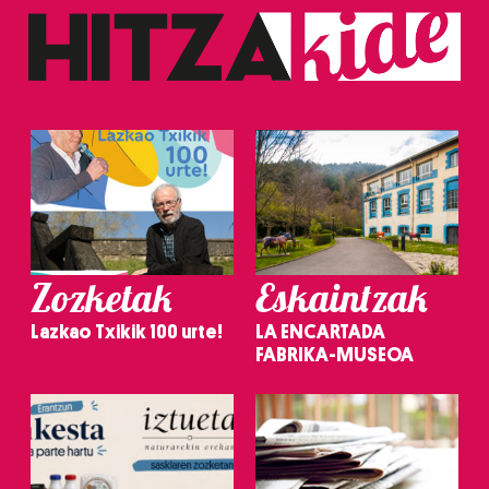
Zozketak
Eskaintzak
Lazkao Txikik 100 urte!
LA ENCARTADA
FABRIKA-MUSEOA