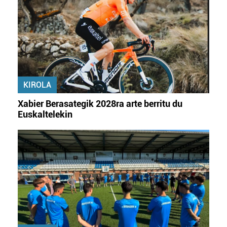
KIROLA
Xabier Berasategik 2028ra arte berritu du
Euskaltelekin