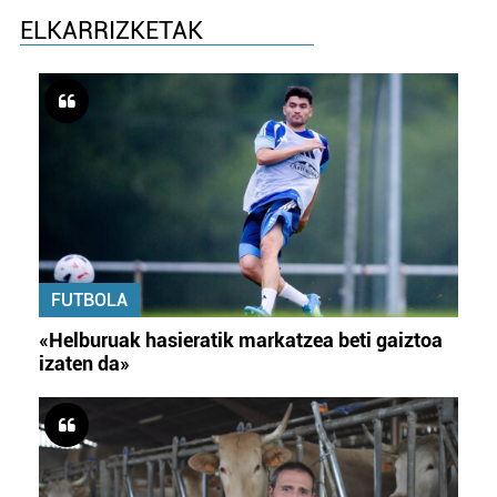
ELKARRIZKETAK
FUTBOLA
«Helburuak hasieratik markatzea beti gaiztoa
izaten da»