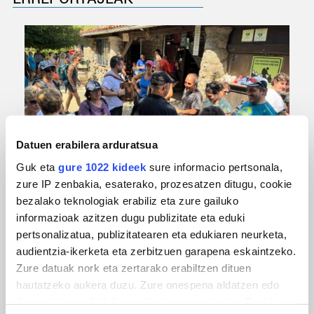
Datuen erabilera arduratsua
Guk eta
gure 1022 kideek
sure informacio pertsonala,
URBIAKO FESTA
zure IP zenbakia, esaterako, prozesatzen ditugu, cookie
Urbiako zelaiak erromeria leku
bezalako teknologiak erabiliz eta zure gailuko
informazioak azitzen dugu publizitate eta eduki
pertsonalizatua, publizitatearen eta edukiaren neurketa,
audientzia-ikerketa eta zerbitzuen garapena eskaintzeko.
Zure datuak nork eta zertarako erabiltzen dituen
hautatzeko aukera duzu. Zure onespena aldatzen edo
deuseztatzen ahal duzu edozein momentutan, Cookie