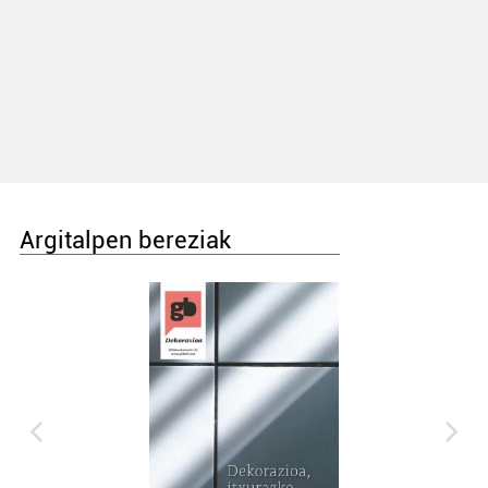
Argitalpen bereziak