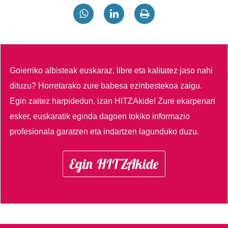
Goierriko albisteak euskaraz, libre eta kalitatez jaso nahi
dituzu?
Horretarako zure babesa ezinbestekoa zaigu.
Egin zaitez harpidedun, izan HITZAkide!
Zure ekarpenari
esker, euskaratik eginda dagoen tokiko informazio
profesionala garatzen eta indartzen lagunduko duzu.
Egin HITZAkide