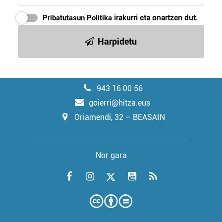
Pribatutasun Politika
irakurri eta onartzen dut.
Harpidetu
943 16 00 56
goierri@hitza.eus
Oriamendi, 32 – BEASAIN
Nor gara