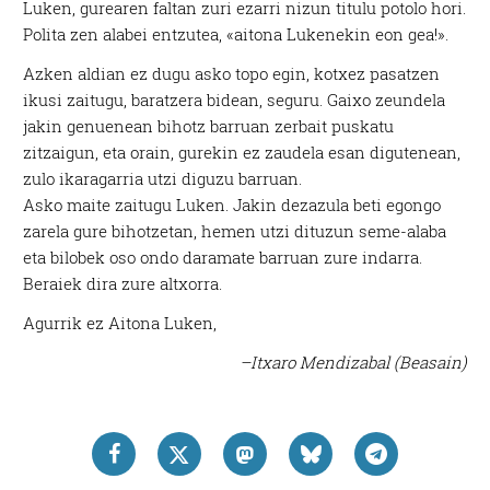
Luken, gurearen faltan zuri ezarri nizun titulu potolo hori.
Polita zen alabei entzutea, «aitona Lukenekin eon gea!».
Azken aldian ez dugu asko topo egin, kotxez pasatzen
ikusi zaitugu, baratzera bidean, seguru. Gaixo zeundela
jakin genuenean bihotz barruan zerbait puskatu
zitzaigun, eta orain, gurekin ez zaudela esan digutenean,
zulo ikaragarria utzi diguzu barruan.
Asko maite zaitugu Luken. Jakin dezazula beti egongo
zarela gure bihotzetan, hemen utzi dituzun seme-alaba
eta bilobek oso ondo daramate barruan zure indarra.
Beraiek dira zure altxorra.
Agurrik ez Aitona Luken,
–Itxaro Mendizabal (Beasain)