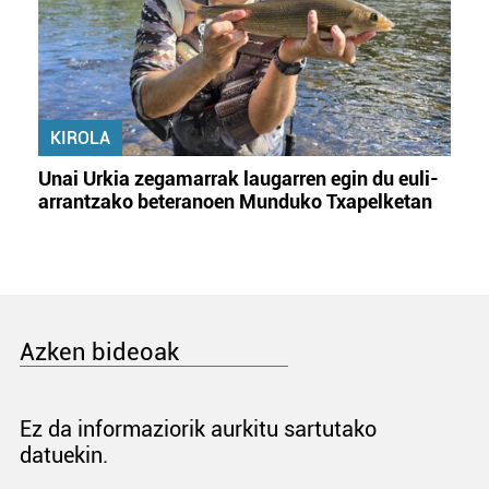
KIROLA
Unai Urkia zegamarrak laugarren egin du euli-
arrantzako beteranoen Munduko Txapelketan
Azken bideoak
Ez da informaziorik aurkitu sartutako
datuekin.