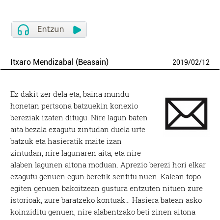
Itxaro Mendizabal (Beasain)
2019
/
02
/
12
Ez dakit zer dela eta, baina mundu
honetan pertsona batzuekin konexio
bereziak izaten ditugu. Nire lagun baten
aita bezala ezagutu zintudan duela urte
batzuk eta hasieratik maite izan
zintudan, nire lagunaren aita, eta nire
alaben lagunen aitona moduan. Aprezio berezi hori elkar
ezagutu genuen egun beretik sentitu nuen. Kalean topo
egiten genuen bakoitzean gustura entzuten nituen zure
istorioak, zure baratzeko kontuak… Hasiera batean asko
koinziditu genuen, nire alabentzako beti zinen aitona