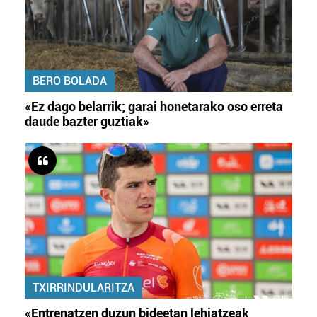
BERO BOLADA
«Ez dago belarrik; garai honetarako oso erreta
daude bazter guztiak»
TXIRRINDULARITZA
«Entrenatzen duzun bideetan lehiatzeak