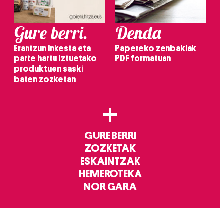
Gure berri.
Denda
Erantzun inkesta eta
Papereko zenbakiak
parte hartu Iztuetako
PDF formatuan
produktuen saski
baten zozketan
+
GURE BERRI
ZOZKETAK
ESKAINTZAK
HEMEROTEKA
NOR GARA