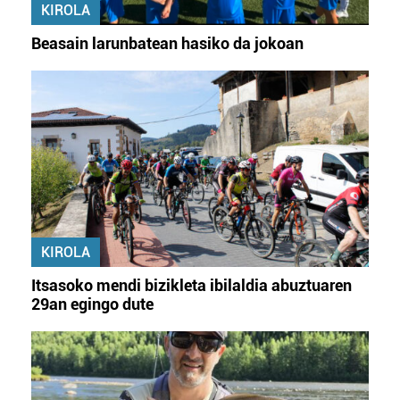
KIROLA
Beasain larunbatean hasiko da jokoan
KIROLA
Itsasoko mendi bizikleta ibilaldia abuztuaren
29an egingo dute