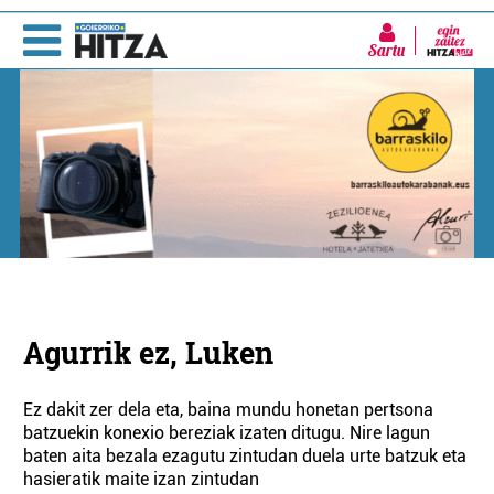
Sartu
Agurrik ez, Luken
Ez dakit zer dela eta, baina mundu honetan pertsona
batzuekin konexio bereziak izaten ditugu. Nire lagun
baten aita bezala ezagutu zintudan duela urte batzuk eta
hasieratik maite izan zintudan