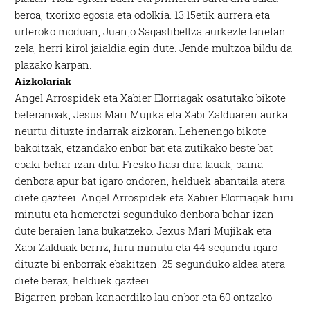
beroa, txorixo egosia eta odolkia. 13:15etik aurrera eta
urteroko moduan, Juanjo Sagastibeltza aurkezle lanetan
zela, herri kirol jaialdia egin dute. Jende multzoa bildu da
plazako karpan.
Aizkolariak
Angel Arrospidek eta Xabier Elorriagak osatutako bikote
beteranoak, Jesus Mari Mujika eta Xabi Zalduaren aurka
neurtu dituzte indarrak aizkoran. Lehenengo bikote
bakoitzak, etzandako enbor bat eta zutikako beste bat
ebaki behar izan ditu. Fresko hasi dira lauak, baina
denbora apur bat igaro ondoren, helduek abantaila atera
diete gazteei. Angel Arrospidek eta Xabier Elorriagak hiru
minutu eta hemeretzi segunduko denbora behar izan
dute beraien lana bukatzeko. Jexus Mari Mujikak eta
Xabi Zalduak berriz, hiru minutu eta 44 segundu igaro
dituzte bi enborrak ebakitzen. 25 segunduko aldea atera
diete beraz, helduek gazteei.
Bigarren proban kanaerdiko lau enbor eta 60 ontzako