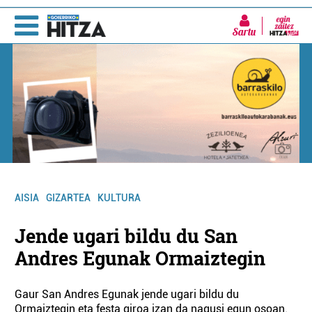
Sartu
AISIA
GIZARTEA
KULTURA
Jende ugari bildu du San
Andres Egunak Ormaiztegin
Gaur San Andres Egunak jende ugari bildu du
Ormaiztegin eta festa giroa izan da nagusi egun osoan.