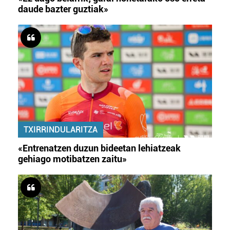
daude bazter guztiak»
TXIRRINDULARITZA
«Entrenatzen duzun bideetan lehiatzeak
gehiago motibatzen zaitu»