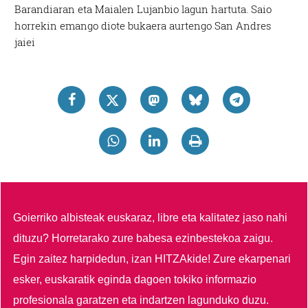
Barandiaran eta Maialen Lujanbio lagun hartuta. Saio
horrekin emango diote bukaera aurtengo San Andres
jaiei
Goierriko albisteak euskaraz, libre eta kalitatez jaso nahi
dituzu?
Horretarako zure babesa ezinbestekoa zaigu.
Egin zaitez harpidedun, izan HITZAkide!
Zure ekarpenari
esker, euskaratik eginda dagoen tokiko informazio
profesionala garatzen eta indartzen lagunduko duzu.