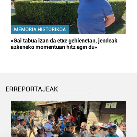
MEMORIA HISTORIKOA
«Gai tabua izan da etxe gehienetan, jendeak
azkeneko momentuan hitz egin du»
ERREPORTAJEAK