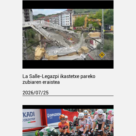
La Salle-Legazpi ikastetxe pareko
zubiaren eraistea
2026/07/25