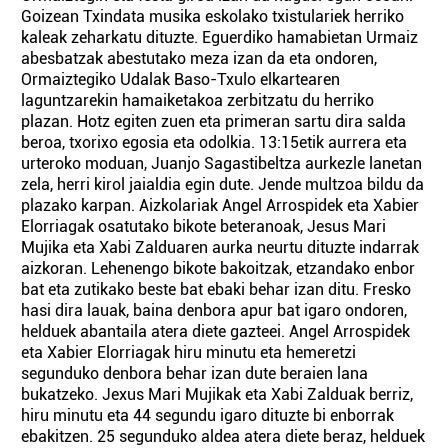
Goizean Txindata musika eskolako txistulariek herriko
kaleak zeharkatu dituzte. Eguerdiko hamabietan Urmaiz
abesbatzak abestutako meza izan da eta ondoren,
Ormaiztegiko Udalak Baso-Txulo elkartearen
laguntzarekin hamaiketakoa zerbitzatu du herriko
plazan. Hotz egiten zuen eta primeran sartu dira salda
beroa, txorixo egosia eta odolkia. 13:15etik aurrera eta
urteroko moduan, Juanjo Sagastibeltza aurkezle lanetan
zela, herri kirol jaialdia egin dute. Jende multzoa bildu da
plazako karpan. Aizkolariak Angel Arrospidek eta Xabier
Elorriagak osatutako bikote beteranoak, Jesus Mari
Mujika eta Xabi Zalduaren aurka neurtu dituzte indarrak
aizkoran. Lehenengo bikote bakoitzak, etzandako enbor
bat eta zutikako beste bat ebaki behar izan ditu. Fresko
hasi dira lauak, baina denbora apur bat igaro ondoren,
helduek abantaila atera diete gazteei. Angel Arrospidek
eta Xabier Elorriagak hiru minutu eta hemeretzi
segunduko denbora behar izan dute beraien lana
bukatzeko. Jexus Mari Mujikak eta Xabi Zalduak berriz,
hiru minutu eta 44 segundu igaro dituzte bi enborrak
ebakitzen. 25 segunduko aldea atera diete beraz, helduek