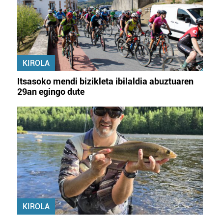
KIROLA
Itsasoko mendi bizikleta ibilaldia abuztuaren
29an egingo dute
KIROLA