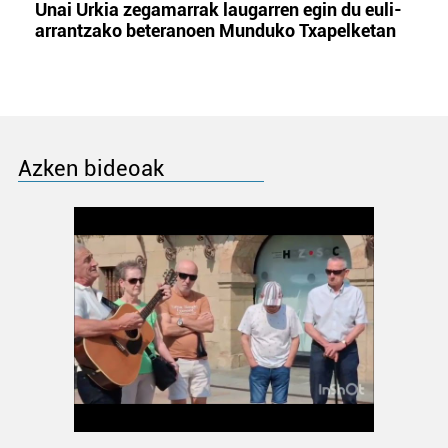
Unai Urkia zegamarrak laugarren egin du euli-
arrantzako beteranoen Munduko Txapelketan
Azken bideoak