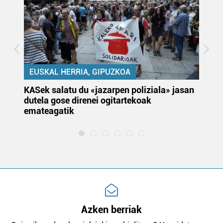
EUSKAL HERRIA, GIPUZKOA
KASek salatu du «jazarpen poliziala» jasan
Pa
dutela gose direnei ogitartekoak
da
emateagatik
«s
Azken berriak