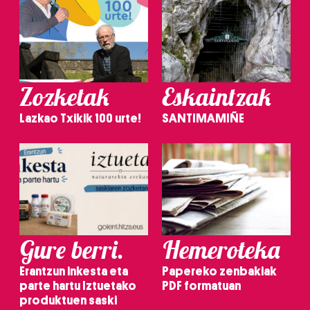
Zozketak
Eskaintzak
Lazkao Txikik 100 urte!
SANTIMAMIÑE
Gure berri.
Hemeroteka
Erantzun inkesta eta
Papereko zenbakiak
parte hartu Iztuetako
PDF formatuan
produktuen saski