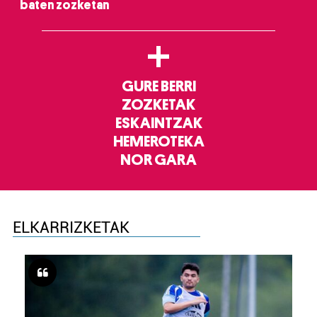
baten zozketan
+
GURE BERRI
ZOZKETAK
ESKAINTZAK
HEMEROTEKA
NOR GARA
ELKARRIZKETAK