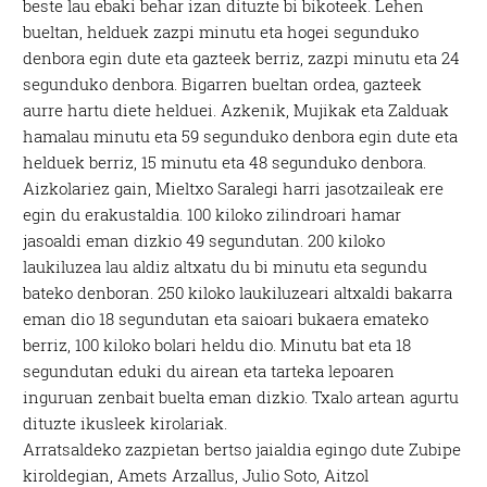
beste lau ebaki behar izan dituzte bi bikoteek. Lehen
bueltan, helduek zazpi minutu eta hogei segunduko
denbora egin dute eta gazteek berriz, zazpi minutu eta 24
segunduko denbora. Bigarren bueltan ordea, gazteek
aurre hartu diete helduei. Azkenik, Mujikak eta Zalduak
hamalau minutu eta 59 segunduko denbora egin dute eta
helduek berriz, 15 minutu eta 48 segunduko denbora.
Aizkolariez gain, Mieltxo Saralegi harri jasotzaileak ere
egin du erakustaldia. 100 kiloko zilindroari hamar
jasoaldi eman dizkio 49 segundutan. 200 kiloko
laukiluzea lau aldiz altxatu du bi minutu eta segundu
bateko denboran. 250 kiloko laukiluzeari altxaldi bakarra
eman dio 18 segundutan eta saioari bukaera emateko
berriz, 100 kiloko bolari heldu dio. Minutu bat eta 18
segundutan eduki du airean eta tarteka lepoaren
inguruan zenbait buelta eman dizkio. Txalo artean agurtu
dituzte ikusleek kirolariak.
Arratsaldeko zazpietan bertso jaialdia egingo dute Zubipe
kiroldegian, Amets Arzallus, Julio Soto, Aitzol