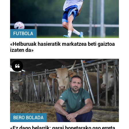
FUTBOLA
«Helburuak hasieratik markatzea beti gaiztoa
izaten da»
BERO BOLADA
«Ez dago belarrik; garai honetarako oso erreta