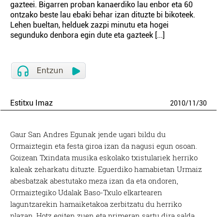
gazteei. Bigarren proban kanaerdiko lau enbor eta 60
ontzako beste lau ebaki behar izan dituzte bi bikoteek.
Lehen bueltan, helduek zazpi minutu eta hogei
segunduko denbora egin dute eta gazteek [...]
Estitxu Imaz
2010
/
11
/
30
Gaur San Andres Egunak jende ugari bildu du
Ormaiztegin eta festa giroa izan da nagusi egun osoan.
Goizean Txindata musika eskolako txistulariek herriko
kaleak zeharkatu dituzte. Eguerdiko hamabietan Urmaiz
abesbatzak abestutako meza izan da eta ondoren,
Ormaiztegiko Udalak Baso-Txulo elkartearen
laguntzarekin hamaiketakoa zerbitzatu du herriko
plazan. Hotz egiten zuen eta primeran sartu dira salda