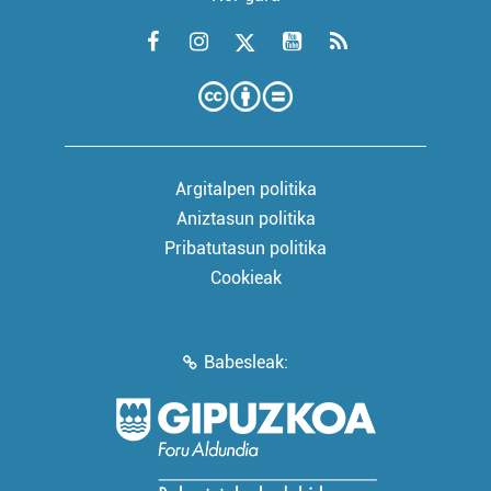
Argitalpen politika
Aniztasun politika
Pribatutasun politika
Cookieak
Babesleak: