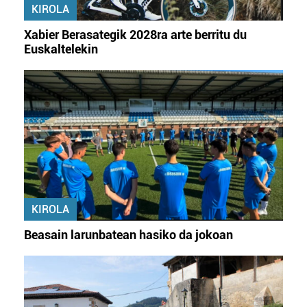
KIROLA
Xabier Berasategik 2028ra arte berritu du
Euskaltelekin
KIROLA
Beasain larunbatean hasiko da jokoan