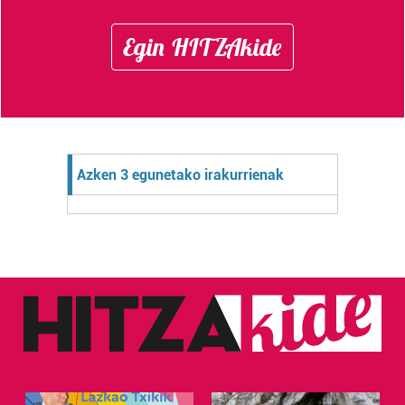
Egin HITZAkide
Azken 3 egunetako irakurrienak