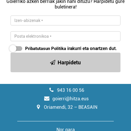
Goierriko azken berriak jakin nahi dituzu? Harpidetu gure
buletinera!
Pribatutasun Politika
irakurri eta onartzen dut.
Harpidetu
943 16 00 56
goierri@hitza.eus
Oriamendi, 32 – BEASAIN
Nor gara