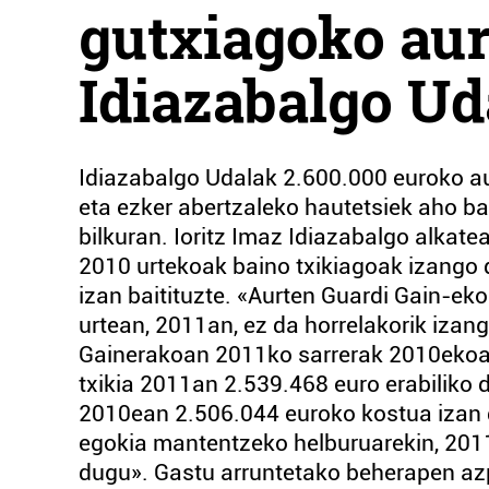
gutxiagoko au
Idiazabalgo Ud
Idiazabalgo Udalak 2.600.000 euroko au
eta ezker abertzaleko hautetsiek aho b
bilkuran. Ioritz Imaz Idiazabalgo alkat
2010 urtekoak baino txikiagoak izango 
izan baitituzte. «Aurten Guardi Gain-eko
urtean, 2011an, ez da horrelakorik izan
Gainerakoan 2011ko sarrerak 2010ekoar
txikia 2011an 2.539.468 euro erabiliko 
2010ean 2.506.044 euroko kostua izan d
egokia mantentzeko helburuarekin, 201
dugu». Gastu arruntetako beherapen az