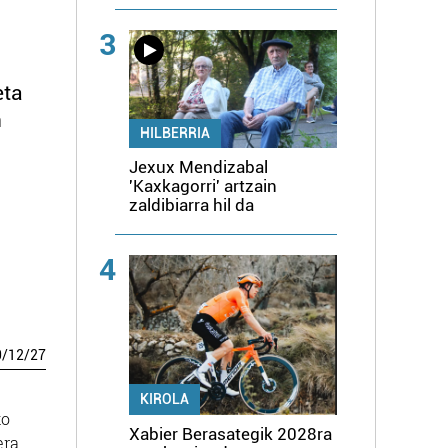
3
eta
n
HILBERRIA
Jexux Mendizabal
'Kaxkagorri' artzain
zaldibiarra hil da
4
0
/
12
/
27
KIROLA
ko
Xabier Berasategik 2028ra
era