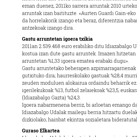
eman duenez, 2011ko sarrera arruntak 2010 urteko
arruntak izan baitituzte. «Aurten Guardi Gain-eko 
da horrelakorik izango eta beraz, diferentzia na
antzekoak izango dira.
Gastu arruntetan igoera txikia
2011an 2.539.468 euro erabiliko ditu Idiazabalgo 
kostua izan dute gastu arruntek. Imazen hitzetan
arruntetan %1,33 igoera ematea erabaki dugu».
Gastu arruntetako beherapen azpimarragarrienak 
gutxituko dira; haurreskolako gastuak %28,4 murri
zeuden moduluen alokairua ordaindu beharrik ez 
igerilekukoak %13, futbol zelaiekoak %23,5, eusk
(Idiazabalgo Gazta) %24,3.
Igoera nabarmenena berriz, bi arloetan emango da
Idiazabalgo Udalak mailegu berria hitzartu duelak
dizkiolako; hainbat ekintza sozialetara bideratut
Guraso Elkartea