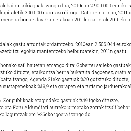
ak baino txikiagoak izango dira, 2010ean 2.900.000 euroko s
kapitaletik 300.000 euro jaso ditugu. Datorren urtean, 2011a
barmenena horixe da». Gainerakoan 2011ko sarrerak 2010ekoa
Udalak gastu arruntak ordaintzeko. 2010ean 2.506.044 eurok
 «zerbitzu egokia mantentzeko helburuarekin, 2011n gastu
honako sail hauetan emango dira: Gobernu saileko gastuak
ztuko dituzte, eraikuntza berria bukatuta dagoenez, orain a
baita izango; Agenda 21eko gastuak %20 gutxituko dituzte,
ara sustapenekoak %18,9 eta garapen eta turismo jarduerakoa
. Zor publikoak eragindako gastuak %49 igoko dituzte,
o eta Foru Aldundiari aurreko urteetako zorrak itzuli behar
ako laguntzak ere %25eko igoera izango du.