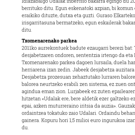
Idiazabalgo Udalak inbertsio bakarra egingo du 20
berrituko ditu. Egun eskenatoki azpian, bi komun
eraikiko dituzte, dutxa eta guzti. Guraso Elkarteko
irisgarritasuna bermatzeko, egun eskailerak bakar
ditu.
Txomenarenako parkea
2011ko aurrekontuek badute ezaugarri berezi bat:
desjabetzaren ondoren, sententzia irtengo da eta 
Txomenarenako parkea dagoen lursaila, duela ham
herriarena izan zedin. Jabeek desjabetza auzitar
Desjabetza prozesuan zehaztutako lurraren balore
balorea neurtzeko erabili zen sistema, ez zuen on
agindua eman zion. Lurjabeek ez zuten epailearen
hitzetan «Udalak ere, bere aldetik ezer galtzeko ez
epai, azken muturreraino iritsia da auzia». Gauz
ordaintzea tokatuko zaio Udalari. Ordaindu beharr
gainera. Kopuru hori 1,5 milioi euro ingurukoa iz
du.