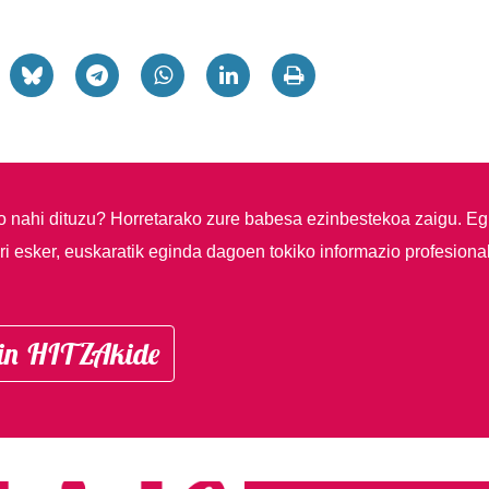
so nahi dituzu?
Horretarako zure babesa ezinbestekoa zaigu. Eg
i esker, euskaratik eginda dagoen tokiko informazio profesiona
in HITZAkide