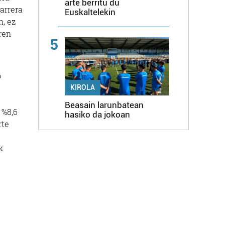
arte berritu du
arrera
Euskaltelekin
n, ez
ren
5
o
KIROLA
Beasain larunbatean
 %8,6
hasiko da jokoan
rte
k