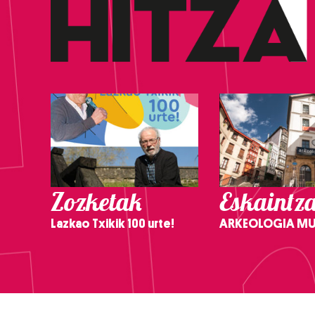
Zozketak
Eskaintz
Lazkao Txikik 100 urte!
ARKEOLOGIA M