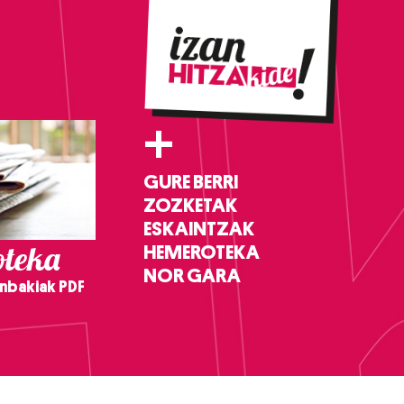
+
GURE BERRI
ZOZKETAK
ESKAINTZAK
teka
HEMEROTEKA
NOR GARA
nbakiak PDF