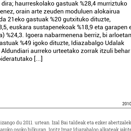
 dira; haurreskolako gastuak %28,4 murriztuko
oenez, orain arte zeuden moduluen alokairua
nda 21eko gastuak %20 gutxituko dituzte,
23,5, euskara sustapenekoak %18,9 eta garapen 
) %24,3. Igoera nabarmenena berriz, bi arloeta
stuak %49 igoko dituzte, Idiazabalgo Udalak
 Aldundiari aurreko urteetako zorrak itzuli behar
ideratutako [...]
201
zango du 2011. urtean. Izal Bai taldeak eta ezker abertzale
roko osoko bilkuran. Ioritz Imaz Idiazabalgo alkateak jakit