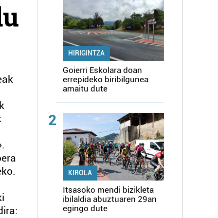
du
HIRIGINTZA
Goierri Eskolara doan
eak
errepideko biribilgunea
amaitu dute
k
2
k
».
oera
eko.
KIROLA
Itsasoko mendi bizikleta
i
ibilaldia abuztuaren 29an
egingo dute
ira: