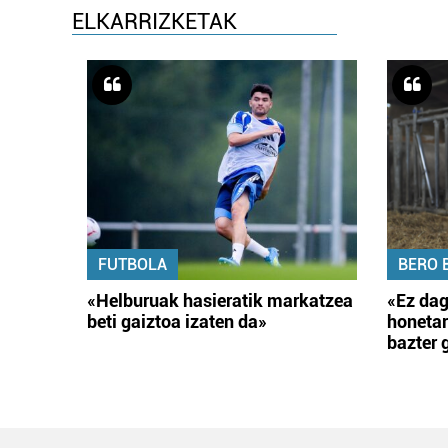
ELKARRIZKETAK
FUTBOLA
BERO 
«Helburuak hasieratik markatzea
«Ez dag
beti gaiztoa izaten da»
honetar
bazter 