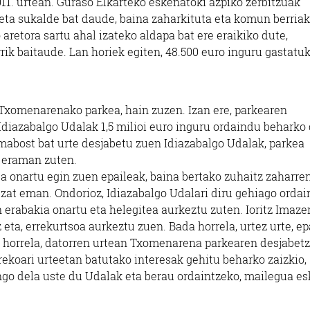
11. urtean. Guraso Elkarteko eskenatoki azpiko zerbitzuak
 eta sukalde bat daude, baina zaharkituta eta komun berriak
 aretora sartu ahal izateko aldapa bat ere eraikiko dute,
rik baitaude. Lan horiek egiten, 48.500 euro inguru gastatu
 Txomenarenako parkea, hain zuzen. Izan ere, parkearen
Idiazabalgo Udalak 1,5 milioi euro inguru ordaindu beharko 
abost bat urte desjabetu zuen Idiazabalgo Udalak, parkea
a eraman zuten.
a onartu egin zuen epaileak, baina bertako zuhaitz zaharre
tzat eman. Ondorioz, Idiazabalgo Udalari diru gehiago orda
 erabakia onartu eta helegitea aurkeztu zuten. Ioritz Imaze
 eta, errekurtsoa aurkeztu zuen. Bada horrela, urtez urte, ep
ak horrela, datorren urtean Txomenarena parkearen desjabet
ekoari urteetan batutako interesak gehitu beharko zaizkio,
ango dela uste du Udalak eta berau ordaintzeko, mailegua e