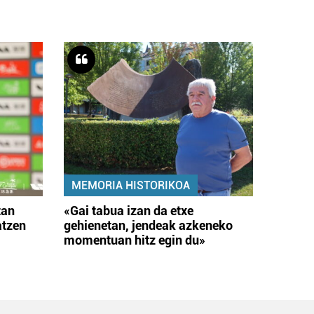
MEMORIA HISTORIKOA
tan
«Gai tabua izan da etxe
atzen
gehienetan, jendeak azkeneko
momentuan hitz egin du»