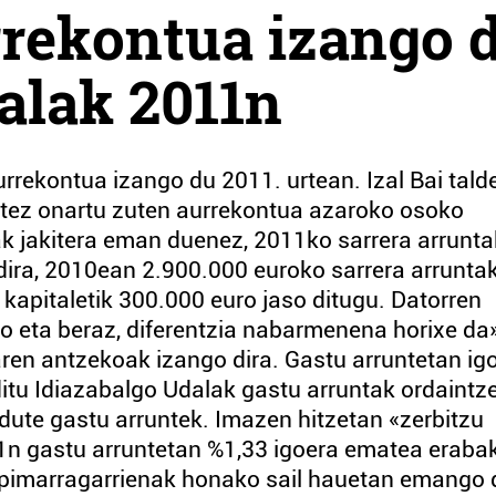
rrekontua izango 
alak 2011n
rrekontua izango du 2011. urtean. Izal Bai tald
atez onartu zuten aurrekontua azaroko osoko
eak jakitera eman duenez, 2011ko sarrera arrunta
dira, 2010ean 2.900.000 euroko sarrera arrunta
 kapitaletik 300.000 euro jaso ditugu. Datorren
go eta beraz, diferentzia nabarmenena horixe da
en antzekoak izango dira. Gastu arruntetan ig
ditu Idiazabalgo Udalak gastu arruntak ordaintz
ute gastu arruntek. Imazen hitzetan «zerbitzu
1n gastu arruntetan %1,33 igoera ematea erabak
pimarragarrienak honako sail hauetan emango d