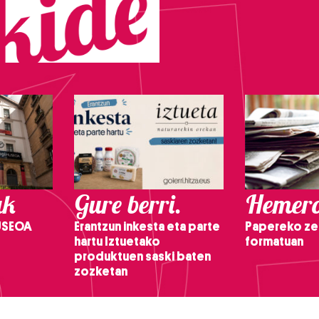
ak
Gure berri.
Hemero
USEOA
Erantzun inkesta eta parte
Papereko ze
hartu Iztuetako
formatuan
produktuen saski baten
zozketan