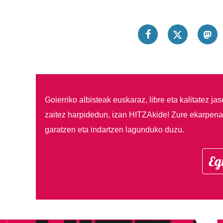
Goierriko albisteak euskaraz, libre eta kalitatez ja
zaitez harpidedun, izan HITZAkide!
Zure ekarpenar
garatzen eta indartzen lagunduko duzu.
Eg