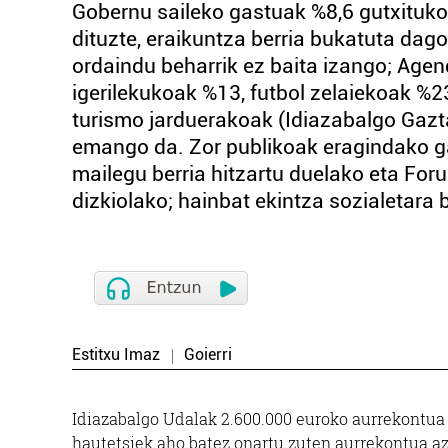
Gobernu saileko gastuak %8,6 gutxituko
dituzte, eraikuntza berria bukatuta dag
ordaindu beharrik ez baita izango; Age
igerilekukoak %13, futbol zelaiekoak %
turismo jarduerakoak (Idiazabalgo Gazta
emango da. Zor publikoak eragindako ga
mailegu berria hitzartu duelako eta Foru
dizkiolako; hainbat ekintza sozialetara b
Estitxu Imaz
Goierri
Idiazabalgo Udalak 2.600.000 euroko aurrekontua i
hautetsiek aho batez onartu zuten aurrekontua aza