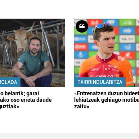
BOLADA
TXIRRINDULARITZA
o belarrik; garai
«Entrenatzen duzun bidee
ako oso erreta daude
lehiatzeak gehiago motib
guztiak»
zaitu»