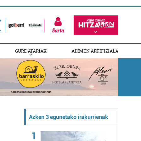
Sartu
GURE ATARIAK
ADIMEN ARTIFIZIALA
Azken 3 egunetako irakurrienak
1