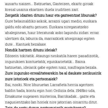
ausartu naizen… Batzuetan, Gasteizen, ekaitz giroak
kresal usaina ekartzen duela iruditzen zait.
Zergatik idazten dituzu haur eta gazteentzat liburuak?
Gure belaunaldiko askok, arrazoi ugari medio, euskara
galdu edo ahaztu genuen. Euskara nireganatzeko
ahaleginean, haur literaturak asko lagundu zidan: erraz
ulertzen da, laburra da, marrazkiek atseginago egiten
dute… Kantuek bezalaxe.
Nondik hartzen dituzu ideiak?
Edozein tokitatik. Ataungo neskatila haren pasadizotik,
ingurukoen kontuetatik, egunkarietatik… Baina
batzuetan, ideiarik gabe egoten naiz, naufragoa bezala.
Zure inguruko errealitatearekin ba al daukate zerikusirik
zure istorioek eta pertsonaiek?
Bai, noski. Nire liburuetan Larrañeta herria agertzen
baldin bada, kontu egin hori Ordizia dela. 1948ko uda,
Emakume sugearen misterioa, Barrikadak… gazte eta
nagusientzako lan horiek nire jatorrian oinarritu ditut.
Zein da sortu duzun pertsonaiarik gustukoena?