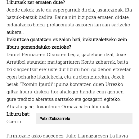
Liburuek zer ematen dute?
Jende askok uste du aspergarriak direla, jasanezinak. Eta
batzuk-batzuk badira. Baina niri bizipoza ematen didate,
bidaiatzeko bidea, protagonista askoren larruan sartzeko
aukera…
Irakurtzea gustatzen ez zaion bati, irakurzaletzeko zein
liburu gomendatuko zenioke?
Daniel Pennac-en Otsoaren begia, gaztetxoentzat; Joxe
Arratibel ataundar maitagarriaren Kontu zaharrak, baita
txikiagoentzat ere: uste dut liburu hori gu denon etxeetan
egon beharko litzatekeela; eta, atrebentziarekin, Joxek
berak ‘Txomin Ipurdi’ ipuina kontatzen duen Urrezko
giltza liburu-diskoa: hor ahalegin handia egin genuen
gure tradizio aberatsa sartzeko eta gozagarri egiteko.
Ahaztu gabe, Joxantonio Ormazabalen liburuak!
Liburu bat:
Patxi Zubizarreta
Goerrin
Piriniozale asko dagoenez, Julio Llamazaresen La lluvia