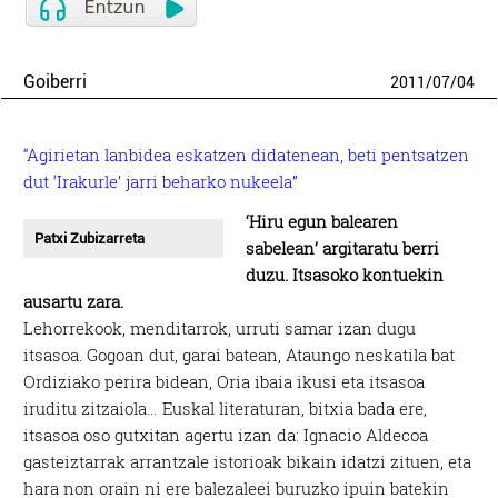
Goiberri
2011
/
07
/
04
“Agirietan lanbidea eskatzen didatenean, beti pentsatzen
dut ‘Irakurle’ jarri beharko nukeela”
‘Hiru egun balearen
Patxi Zubizarreta
sabelean’ argitaratu berri
duzu. Itsasoko kontuekin
ausartu zara.
Lehorrekook, menditarrok, urruti samar izan dugu
itsasoa. Gogoan dut, garai batean, Ataungo neskatila bat
Ordiziako perira bidean, Oria ibaia ikusi eta itsasoa
iruditu zitzaiola… Euskal literaturan, bitxia bada ere,
itsasoa oso gutxitan agertu izan da: Ignacio Aldecoa
gasteiztarrak arrantzale istorioak bikain idatzi zituen, eta
hara non orain ni ere balezaleei buruzko ipuin batekin