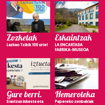
Zozketak
Eskaintzak
Lazkao Txikik 100 urte!
LA ENCARTADA
FABRIKA-MUSEOA
Gure berri.
Hemeroteka
Erantzun inkesta eta
Papereko zenbakiak