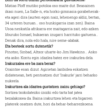
Matias Ploff mutiko potoloa oso maite dut. Beasainen
ikasi nuen, La Salle-n, eta horko gimnasia gorabeherak-
eta ageri dira (aurten egon naiz, lehenengo aldiz, bertan,
34 urteren buruan… oso hunkigarria izan zen). Baina
Usoa neskatila afrikarra ere maitagarria zait, edo azken
liburuko Ismael, bukaeran izugarri harrituko gaituena…
Denak dira, nola edo hala, nire seme-alabak.
Eta besteek sortu dutenetik?
Pinotxo, Sinbad, Altxor uharte-ko Jim Hawkins… Asko
eta asko. Kontu egin idazlea batez ere irakurlea dela.
Irakurzalea ere ba zara beraz?
Oraintxe esan dizut. Agirietan lanbidea eskatzen
didatenean, beti pentsatzen dut ‘Irakurle’ jarri beharko
nukeela.
Irakurtzea ala idaztea gustatzen zaizu gehiago?
Sortzea txokolatezko izozki edo tarta bat jatea
bezalakoxea da. Baina irakurtzea lehen eta bigarren
platerek osatzen dute, hori da behar-beharrezkoena.