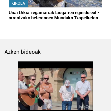
KIROLA
Unai Urkia zegamarrak laugarren egin du euli-
arrantzako beteranoen Munduko Txapelketan
Azken bideoak