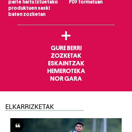
parte hartu Iztuetako
PDF formatuan
produktuen saski
baten zozketan
+
GURE BERRI
ZOZKETAK
ESKAINTZAK
HEMEROTEKA
NOR GARA
ELKARRIZKETAK