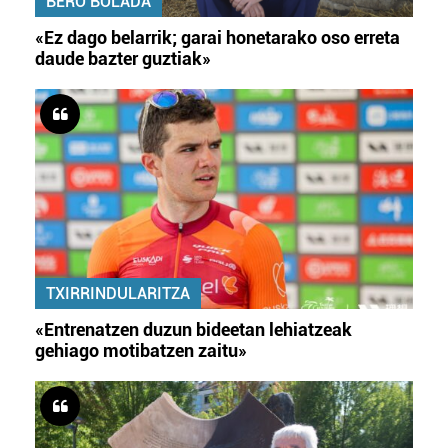
BERO BOLADA
«Ez dago belarrik; garai honetarako oso erreta
daude bazter guztiak»
TXIRRINDULARITZA
«Entrenatzen duzun bideetan lehiatzeak
gehiago motibatzen zaitu»