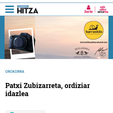
Sartu
OROKORRA
Patxi Zubizarreta, ordiziar
idazlea