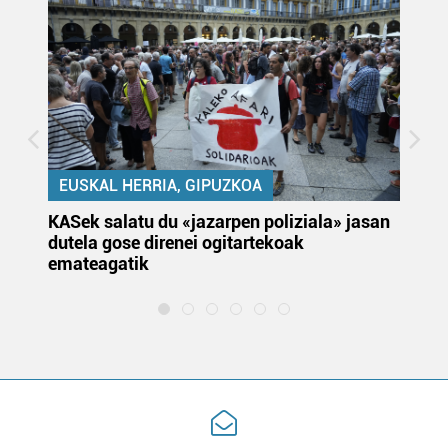
EUSKAL HERRIA, GIPUZKOA
KASek salatu du «jazarpen poliziala» jasan
Pa
dutela gose direnei ogitartekoak
da
emateagatik
«s