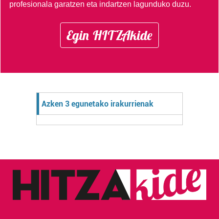
profesionala garatzen eta indartzen lagunduko duzu.
Egin HITZAkide
Azken 3 egunetako irakurrienak