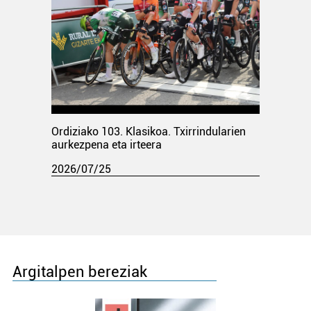
Ordiziako 103. Klasikoa. Txirrindularien
aurkezpena eta irteera
2026/07/25
Argitalpen bereziak