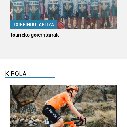
erabiltzeko baimen esplizitua ematen diguzu.
Gehiago
irakurri
TXIRRINDULARITZA
Tourreko goierritarrak
KIROLA