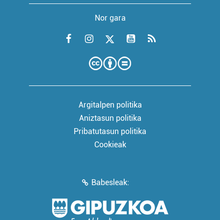
Nor gara
Argitalpen politika
Aniztasun politika
Pribatutasun politika
Cookieak
Babesleak: