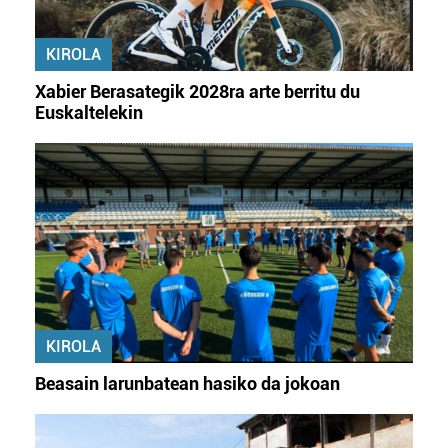
KIROLA
Xabier Berasategik 2028ra arte berritu du
Euskaltelekin
KIROLA
Beasain larunbatean hasiko da jokoan