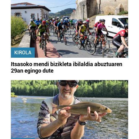
KIROLA
Itsasoko mendi bizikleta ibilaldia abuztuaren
29an egingo dute