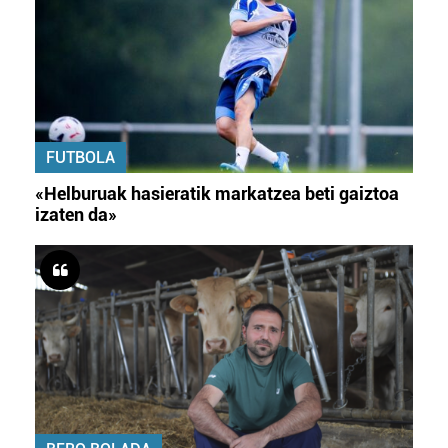
FUTBOLA
«Helburuak hasieratik markatzea beti gaiztoa
izaten da»