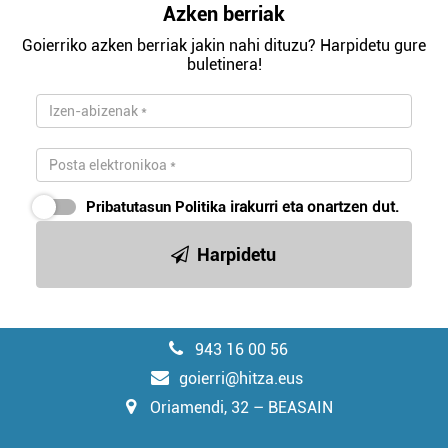
Azken berriak
Goierriko azken berriak jakin nahi dituzu? Harpidetu gure
buletinera!
Pribatutasun Politika
irakurri eta onartzen dut.
Harpidetu
943 16 00 56
goierri@hitza.eus
Oriamendi, 32 – BEASAIN