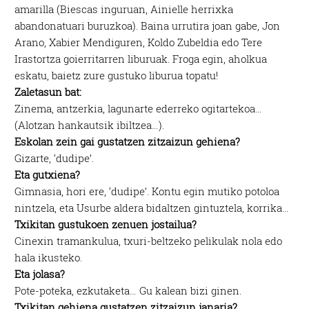
amarilla (Biescas inguruan, Ainielle herrixka
abandonatuari buruzkoa). Baina urrutira joan gabe, Jon
Arano, Xabier Mendiguren, Koldo Zubeldia edo Tere
Irastortza goierritarren liburuak. Froga egin, aholkua
eskatu, baietz zure gustuko liburua topatu!
Zaletasun bat:
Zinema, antzerkia, lagunarte ederreko ogitartekoa…
(Alotzan hankautsik ibiltzea…).
Eskolan zein gai gustatzen zitzaizun gehiena?
Gizarte, ‘dudipe’.
Eta gutxiena?
Gimnasia, hori ere, ‘dudipe’. Kontu egin mutiko potoloa
nintzela, eta Usurbe aldera bidaltzen gintuztela, korrika…
Txikitan gustukoen zenuen jostailua?
Cinexin tramankulua, txuri-beltzeko pelikulak nola edo
hala ikusteko.
Eta jolasa?
Pote-poteka, ezkutaketa… Gu kalean bizi ginen.
Txikitan gehiena gustatzen zitzaizun janaria?