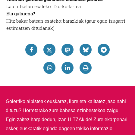
Lau hitzetan esateko: Txo-ko-la-tea…
Eta gutxiena?
Hitz bakar batean esateko: barazkiak (gaur egun izugarri
estimatzen ditudanak).
Goierriko albisteak euskaraz, libre eta kalitatez jaso nahi
dituzu?
Horretarako zure babesa ezinbestekoa zaigu.
Egin zaitez harpidedun, izan HITZAkide!
Zure ekarpenari
esker, euskaratik eginda dagoen tokiko informazio