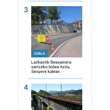
3
UDALA
Lazkaotik Beasainera
sartzeko bidea itxita,
Senpere kalean
4