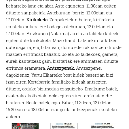
beharreko lana eta abar. Aste egunetan, 11:30ean egiten
dituzte zanpaketak. Asteburuan, berriz, 12:00etan eta
17:00etan.
Kirikoketa.
Zanpaketekin batera, kirikoketa
ikusteko aukera ere badago asteburuan, 12:00etan eta
17:00etan. Arizkungo (Nafarroa) Jo eta Jo taldeko kideek
egiten dute kirikoketa. Mazo handi batzuekin txikitzen
dute sagarra, eta, bitartean, doinu ederrak sortzen dituzte
mazoen erritmoaz baliatuz. Jo eta Jo taldekoek, gainera,
eurek kantatzeaz gain, bisitariak ere animatzen dituzte
erritmoa eramatera.
Antzezpenak.
Antzezpenei
dagokienez, Yartu Elkarteko bost kidek baserrian bizi
izan ziren Kortabarria familiako kideak antzezten
dituzte, orduko bizimodua ezagutzeko. Emakume batek,
esaterako, koltxoiak nola egiten ziren erakusten die
bisitariei. Beste batek, ogia. Bihar, 11:30ean, 13:00etan,
16:30ean eta 18:00etan izango da antzezpenak ikusteko
aukera.