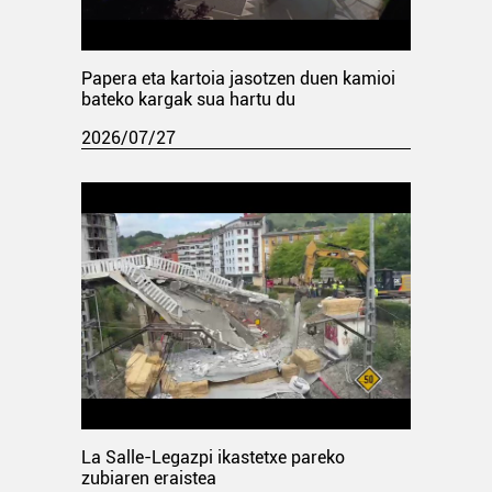
Papera eta kartoia jasotzen duen kamioi
bateko kargak sua hartu du
2026/07/27
La Salle-Legazpi ikastetxe pareko
zubiaren eraistea