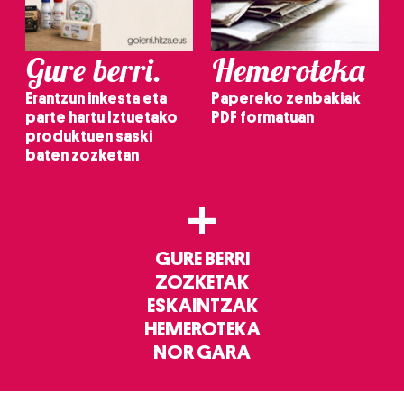
Gure berri.
Hemeroteka
Erantzun inkesta eta
Papereko zenbakiak
parte hartu Iztuetako
PDF formatuan
produktuen saski
baten zozketan
+
GURE BERRI
ZOZKETAK
ESKAINTZAK
HEMEROTEKA
NOR GARA