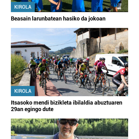
KIROLA
Beasain larunbatean hasiko da jokoan
KIROLA
Itsasoko mendi bizikleta ibilaldia abuztuaren
29an egingo dute