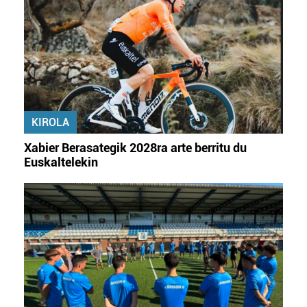
KIROLA
Xabier Berasategik 2028ra arte berritu du
Euskaltelekin