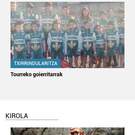
TXIRRINDULARITZA
Tourreko goierritarrak
KIROLA