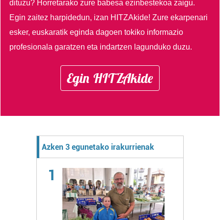
dituzu?
Horretarako zure babesa ezinbestekoa zaigu.
Egin zaitez harpidedun, izan HITZAkide!
Zure ekarpenari
esker, euskaratik eginda dagoen tokiko informazio
profesionala garatzen eta indartzen lagunduko duzu.
Egin HITZAkide
Azken 3 egunetako irakurrienak
1