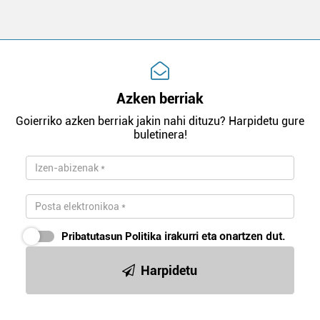
Azken berriak
Goierriko azken berriak jakin nahi dituzu? Harpidetu gure
buletinera!
Pribatutasun Politika
irakurri eta onartzen dut.
Harpidetu