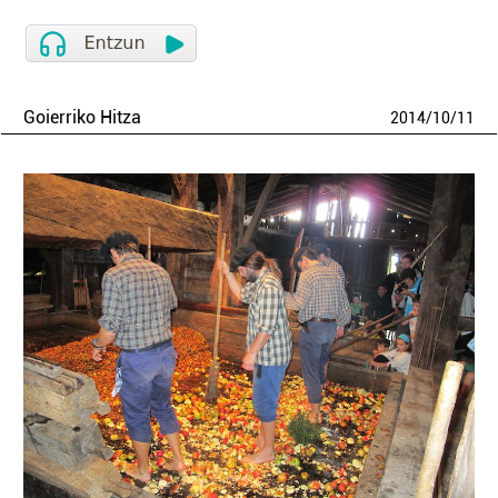
Goierriko Hitza
2014
/
10
/
11