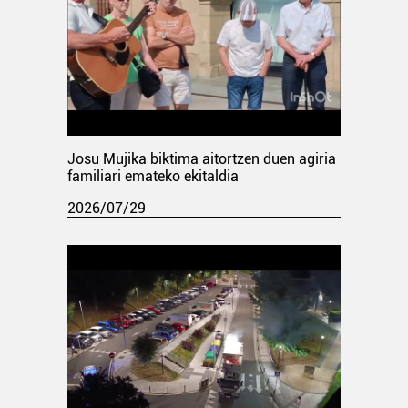
Josu Mujika biktima aitortzen duen agiria
familiari emateko ekitaldia
2026/07/29