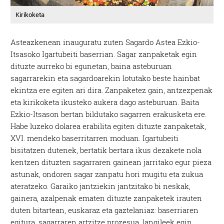
Kirikoketa
Asteazkenean inauguratu zuten Sagardo Astea Ezkio-
Itsasoko Igartubeiti baserrian. Sagar zanpaketak egin
dituzte aurreko bi egunetan, baina asteburuan
sagarrarekin eta sagardoarekin lotutako beste hainbat
ekintza ere egiten ari dira. Zanpaketez gain, antzezpenak
eta kirikoketa ikusteko aukera dago asteburuan. Baita
Ezkio-Itsason bertan bildutako sagarren erakusketa ere.
Habe luzeko dolarea erabilita egiten dituzte zanpaketak,
XVI. mendeko baserritarren moduan. Igartubeiti
bisitatzen dutenek, bertatik bertara ikus dezakete nola
kentzen dituzten sagarraren gainean jarritako egur pieza
astunak, ondoren sagar zanpatu hori mugitu eta zukua
ateratzeko. Garaiko jantziekin jantzitako bi neskak,
gainera, azalpenak ematen dituzte zanpaketek irauten
duten bitartean, euskaraz eta gaztelaniaz: baserriaren
egitura, sagarraren artzitze prozesua, langileek egin