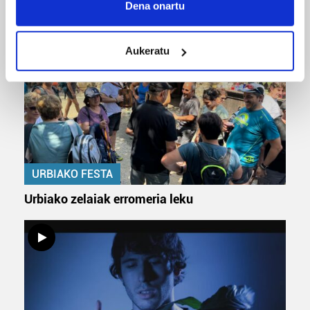
ERREPORTAJEAK
Collect information about your geographical
Dena onartu
location which can be accurate to within several
meters
Aukeratu
Identify your device by actively scanning it for
specific characteristics (fingerprinting)
Find out more about how your personal data is processed
and set your preferences in the
details section
.
Guk eta gure bazkideek zure datu pertsonalak
prozesatzen ditugu, zure IP zenbakia, besteak beste,
teknologia erabiliz, cookieak adibidez, iragarki eta eduki
URBIAKO FESTA
pertsonalizatuak eskaintzeko, iragarkiak eta edukia
Urbiako zelaiak erromeria leku
neurtzeko, jendeari buruzko informazioa biltzeko eta
produktuak garatzeko. Zure datuak nork eta zertarako
erabiltzen dituen hauta dezakezu.
Bazkide batzuek ez dizute baimenik eskatzen, eta beren
interes komertzial legitimoetan babesten dira. Ikusi gure
bazkideen zerrenda, beren ustez zein helburutarako