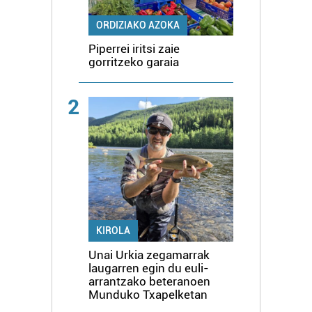
ORDIZIAKO AZOKA
Piperrei iritsi zaie
gorritzeko garaia
2
KIROLA
Unai Urkia zegamarrak
laugarren egin du euli-
arrantzako beteranoen
Munduko Txapelketan