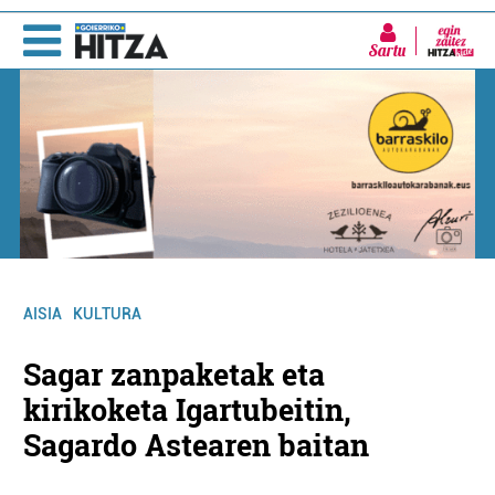
Sartu
AISIA
KULTURA
Sagar zanpaketak eta
kirikoketa Igartubeitin,
Sagardo Astearen baitan