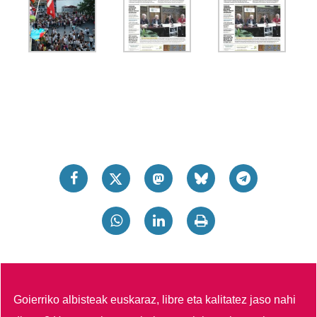
Goierriko albisteak euskaraz, libre eta kalitatez jaso nahi