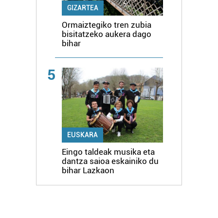
GIZARTEA
Ormaiztegiko tren zubia
bisitatzeko aukera dago
bihar
5
EUSKARA
Eingo taldeak musika eta
dantza saioa eskainiko du
bihar Lazkaon