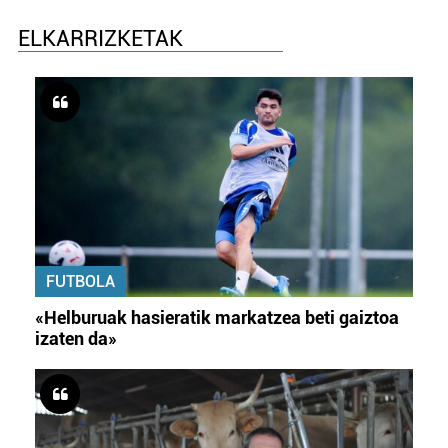
ELKARRIZKETAK
FUTBOLA
«Helburuak hasieratik markatzea beti gaiztoa
izaten da»