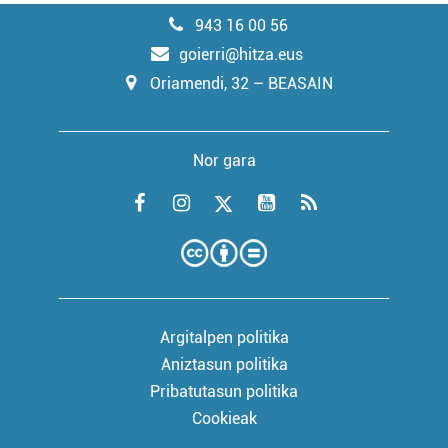
943 16 00 56
goierri@hitza.eus
Oriamendi, 32 – BEASAIN
Nor gara
Argitalpen politika
Aniztasun politika
Pribatutasun politika
Cookieak