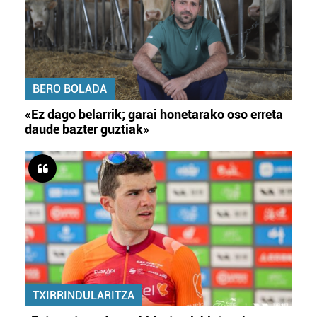
BERO BOLADA
«Ez dago belarrik; garai honetarako oso erreta
daude bazter guztiak»
TXIRRINDULARITZA