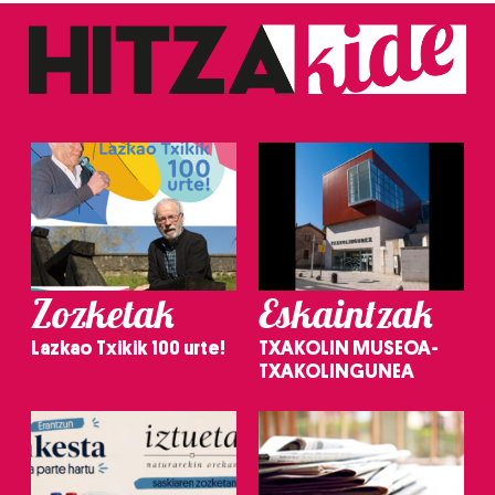
Zozketak
Eskaintzak
Lazkao Txikik 100 urte!
TXAKOLIN MUSEOA-
TXAKOLINGUNEA