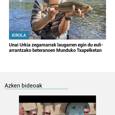
KIROLA
Unai Urkia zegamarrak laugarren egin du euli-
arrantzako beteranoen Munduko Txapelketan
Azken bideoak