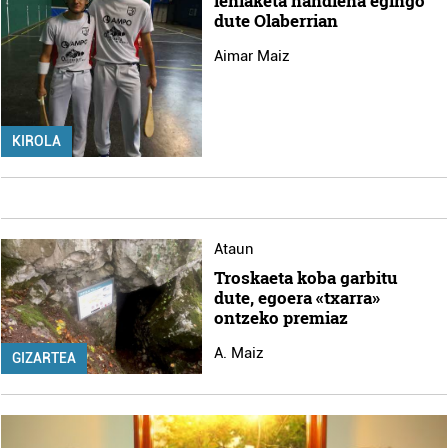
lehiaketa handiena egingo
dute Olaberrian
Aimar Maiz
KIROLA
Ataun
Troskaeta koba garbitu
dute, egoera «txarra»
ontzeko premiaz
A. Maiz
GIZARTEA