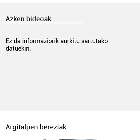
Azken bideoak
Ez da informaziorik aurkitu sartutako
datuekin.
Argitalpen bereziak