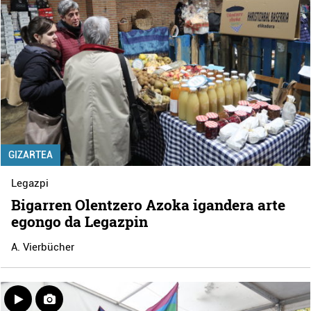
GIZARTEA
Legazpi
Bigarren Olentzero Azoka igandera arte
egongo da Legazpin
A. Vierbücher