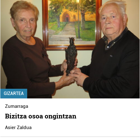
GIZARTEA
Zumarraga
Bizitza osoa ongintzan
Asier Zaldua