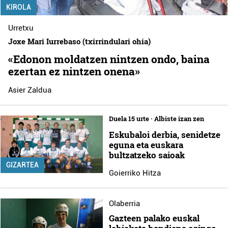
KIROLA
Urretxu
Joxe Mari Iurrebaso (txirrindulari ohia)
«Edonon moldatzen nintzen ondo, baina
ezertan ez nintzen onena»
Asier Zaldua
Duela 15 urte · Albiste izan zen
Eskubaloi derbia, senidetze
eguna eta euskara
bultzatzeko saioak
GIZARTEA
Goierriko Hitza
Olaberria
Gazteen palako euskal