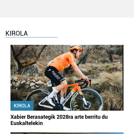
KIROLA
KIROLA
Xabier Berasategik 2028ra arte berritu du
Euskaltelekin