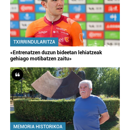
TXIRRINDULARITZA
«Entrenatzen duzun bideetan lehiatzeak
gehiago motibatzen zaitu»
MEMORIA HISTORIKOA