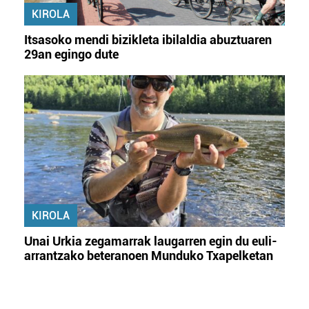
KIROLA
Itsasoko mendi bizikleta ibilaldia abuztuaren
29an egingo dute
KIROLA
Unai Urkia zegamarrak laugarren egin du euli-
arrantzako beteranoen Munduko Txapelketan