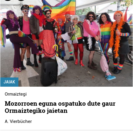
JAIAK
Ormaiztegi
Mozorroen eguna ospatuko dute gaur
Ormaiztegiko jaietan
A. Vierbücher