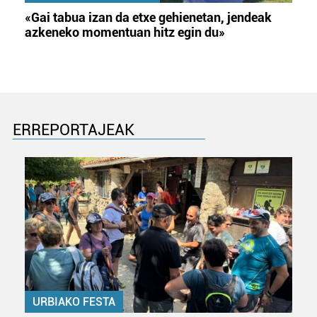
«Gai tabua izan da etxe gehienetan, jendeak
azkeneko momentuan hitz egin du»
ERREPORTAJEAK
URBIAKO FESTA