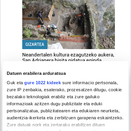
GIZARTEA
Neandertalen kultura ezagutzeko aukera,
San Adrianera bisita gidatua eginda
Datuen erabilera arduratsua
5
Guk eta
gure 1022 kideek
sure informacio pertsonala,
zure IP zenbakia, esaterako, prozesatzen ditugu, cookie
bezalako teknologiak erabiliz eta zure gailuko
informazioak azitzen dugu publizitate eta eduki
pertsonalizatua, publizitatearen eta edukiaren neurketa,
audientzia-ikerketa eta zerbitzuen garapena eskaintzeko.
KIROLA
Zure datuak nork eta zertarako erabiltzen dituen