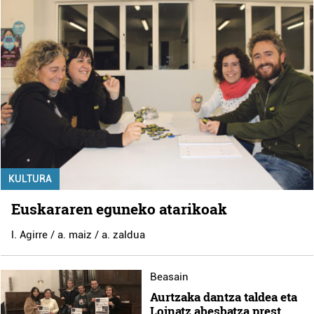
KULTURA
Euskararen eguneko atarikoak
l. Agirre / a. maiz / a. zaldua
Beasain
Aurtzaka dantza taldea eta
Loinatz abesbatza prest