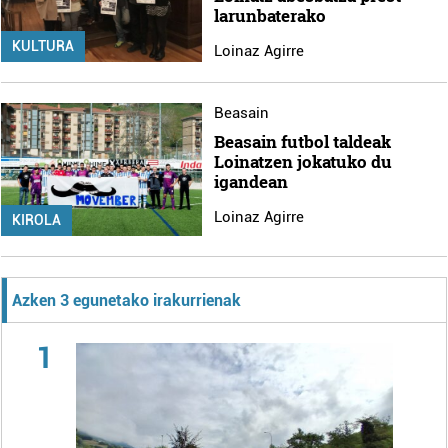
larunbaterako
KULTURA
Loinaz Agirre
Beasain
Beasain futbol taldeak
Loinatzen jokatuko du
igandean
Loinaz Agirre
KIROLA
Azken 3 egunetako irakurrienak
1