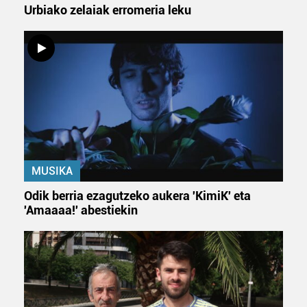
Urbiako zelaiak erromeria leku
MUSIKA
Odik berria ezagutzeko aukera 'KimiK' eta
'Amaaaa!' abestiekin