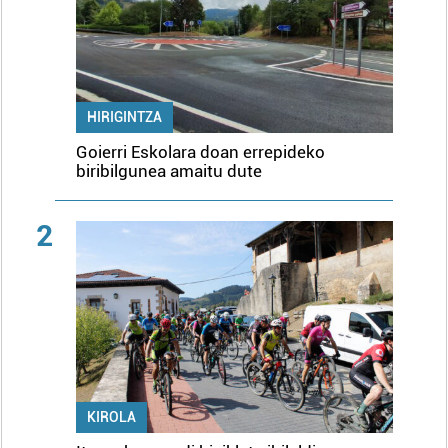
HIRIGINTZA
Goierri Eskolara doan errepideko
biribilgunea amaitu dute
2
KIROLA