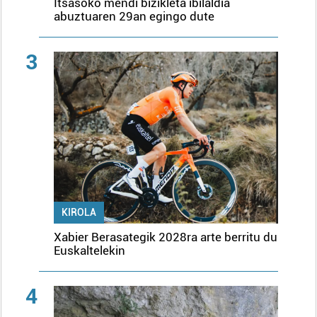
Itsasoko mendi bizikleta ibilaldia
abuztuaren 29an egingo dute
3
KIROLA
Xabier Berasategik 2028ra arte berritu du
Euskaltelekin
4