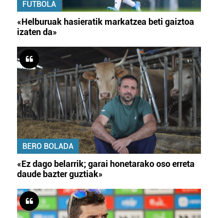
FUTBOLA
«Helburuak hasieratik markatzea beti gaiztoa
izaten da»
BERO BOLADA
«Ez dago belarrik; garai honetarako oso erreta
daude bazter guztiak»