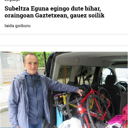
Subeltza Eguna egingo dute bihar,
oraingoan Gaztetxean, gauez soilik
laida goiburu