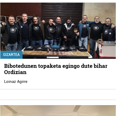
GIZARTEA
Bibotedunen topaketa egingo dute bihar
Ordizian
Loinaz Agirre