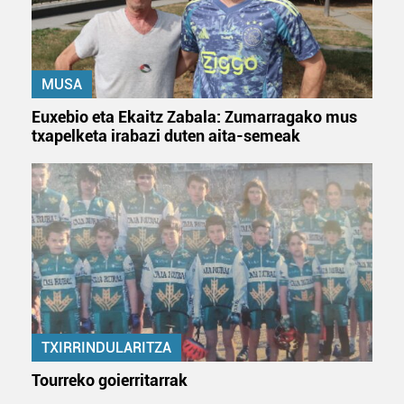
MUSA
Euxebio eta Ekaitz Zabala: Zumarragako mus
txapelketa irabazi duten aita-semeak
TXIRRINDULARITZA
Tourreko goierritarrak