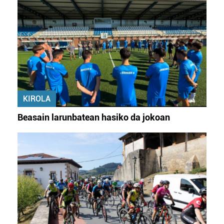
KIROLA
Beasain larunbatean hasiko da jokoan