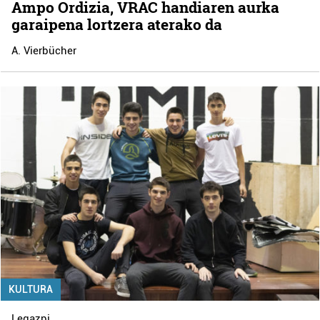
Ampo Ordizia, VRAC handiaren aurka
garaipena lortzera aterako da
A. Vierbücher
KULTURA
Legazpi