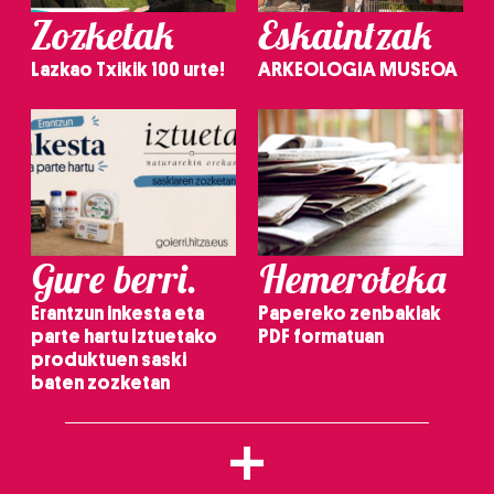
Zozketak
Eskaintzak
Lazkao Txikik 100 urte!
ARKEOLOGIA MUSEOA
Gure berri.
Hemeroteka
Erantzun inkesta eta
Papereko zenbakiak
parte hartu Iztuetako
PDF formatuan
produktuen saski
baten zozketan
+