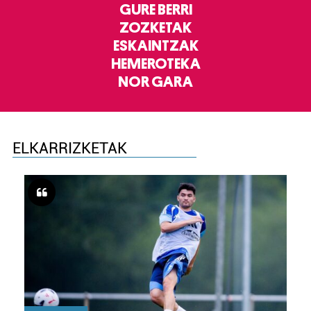
GURE BERRI
ZOZKETAK
ESKAINTZAK
HEMEROTEKA
NOR GARA
ELKARRIZKETAK