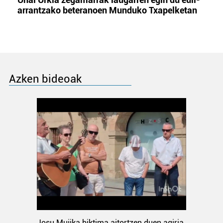
arrantzako beteranoen Munduko Txapelketan
Azken bideoak
Josu Mujika biktima aitortzen duen agiria