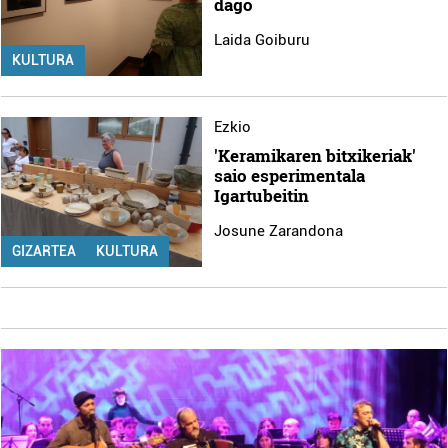
dago
Laida Goiburu
KULTURA
Ezkio
'Keramikaren bitxikeriak'
saio esperimentala
Igartubeitin
Josune Zarandona
GIZARTEA
KULTURA