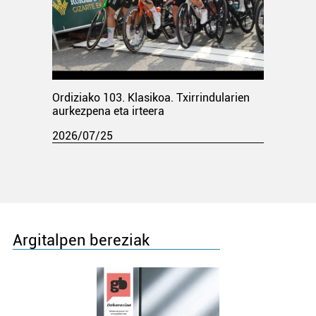
Ordiziako 103. Klasikoa. Txirrindularien
aurkezpena eta irteera
2026/07/25
Argitalpen bereziak