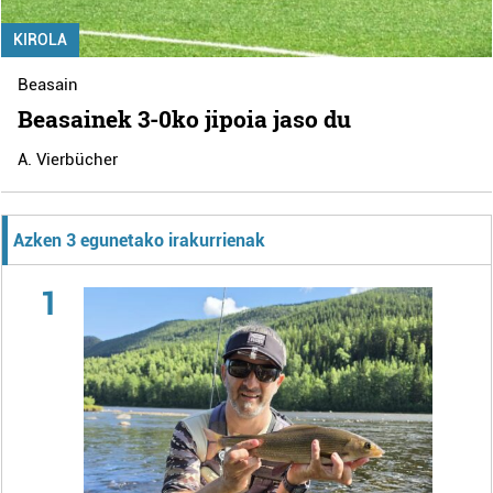
KIROLA
Beasain
Beasainek 3-0ko jipoia jaso du
A. Vierbücher
Azken 3 egunetako irakurrienak
1