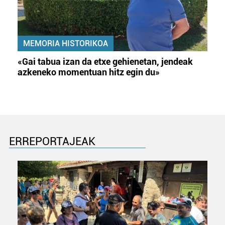
MEMORIA HISTORIKOA
«Gai tabua izan da etxe gehienetan, jendeak
azkeneko momentuan hitz egin du»
ERREPORTAJEAK