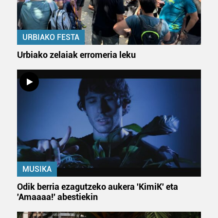
URBIAKO FESTA
Urbiako zelaiak erromeria leku
MUSIKA
Odik berria ezagutzeko aukera 'KimiK' eta
'Amaaaa!' abestiekin