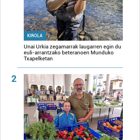
KIROLA
Unai Urkia zegamarrak laugarren egin du
euli-arrantzako beteranoen Munduko
Txapelketan
2