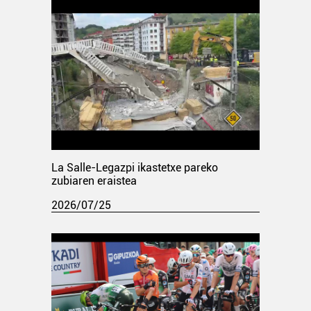
La Salle-Legazpi ikastetxe pareko
zubiaren eraistea
2026/07/25