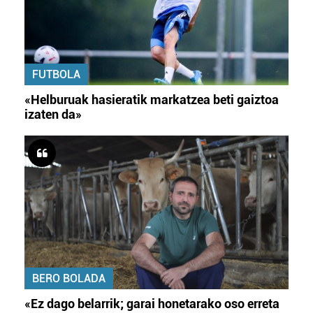
FUTBOLA
«Helburuak hasieratik markatzea beti gaiztoa
izaten da»
BERO BOLADA
«Ez dago belarrik; garai honetarako oso erreta