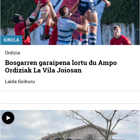
KIROLA
Ordizia
Bosgarren garaipena lortu du Ampo
Ordiziak La Vila Joiosan
Laida Goiburu