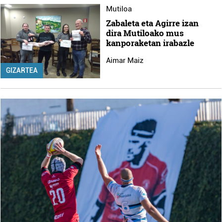
Mutiloa
Zabaleta eta Agirre izan
dira Mutiloako mus
kanporaketan irabazle
Aimar Maiz
GIZARTEA