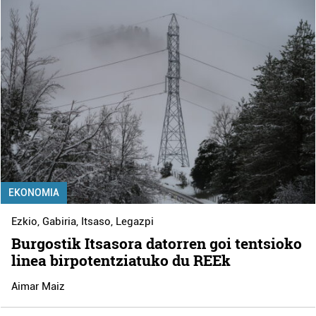
EKONOMIA
Ezkio
,
Gabiria
,
Itsaso
,
Legazpi
Burgostik Itsasora datorren goi tentsioko
linea birpotentziatuko du REEk
Aimar Maiz