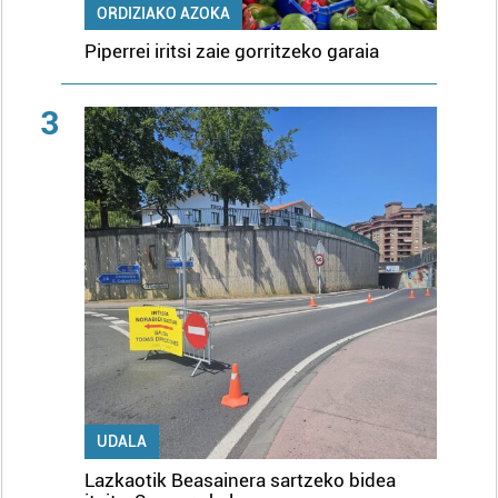
ORDIZIAKO AZOKA
Piperrei iritsi zaie gorritzeko garaia
3
UDALA
Lazkaotik Beasainera sartzeko bidea