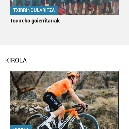
TXIRRINDULARITZA
Tourreko goierritarrak
KIROLA