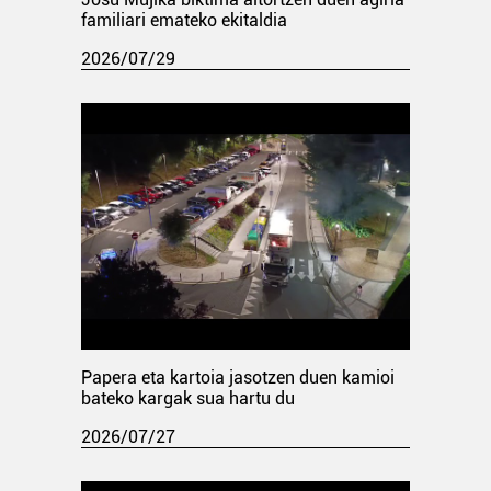
familiari emateko ekitaldia
2026/07/29
Papera eta kartoia jasotzen duen kamioi
bateko kargak sua hartu du
2026/07/27