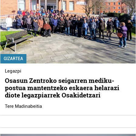
GIZARTEA
Legazpi
Osasun Zentroko seigarren mediku-
postua mantentzeko eskaera helarazi
diote legazpiarrek Osakidetzari
Tere Madinabeitia