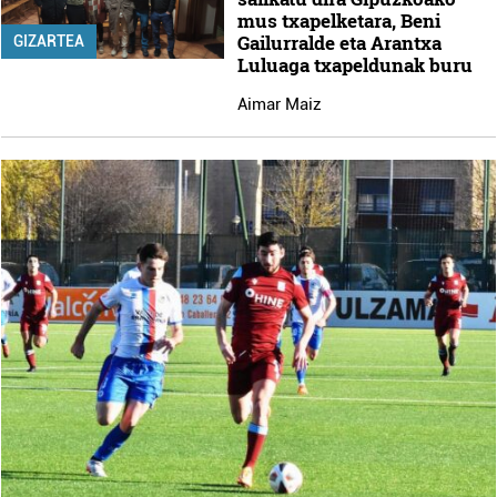
mus txapelketara, Beni
Gailurralde eta Arantxa
GIZARTEA
Luluaga txapeldunak buru
Aimar Maiz