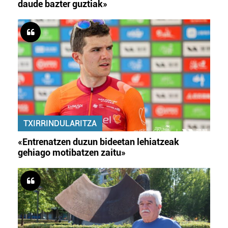
daude bazter guztiak»
TXIRRINDULARITZA
«Entrenatzen duzun bideetan lehiatzeak
gehiago motibatzen zaitu»