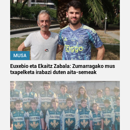
MUSA
Euxebio eta Ekaitz Zabala: Zumarragako mus
txapelketa irabazi duten aita-semeak