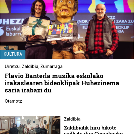
KULTURA
Urretxu
,
Zaldibia
,
Zumarraga
Flavio Banterla musika eskolako
irakaslearen bideoklipak Huhezinema
saria irabazi du
Otamotz
Zaldibia
Zaldibiatik hiru bikote
sailkatu dira Gipuzkoako