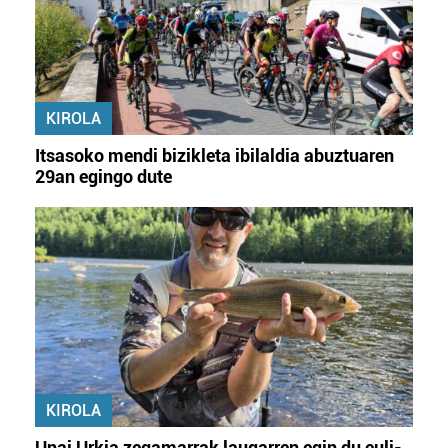
KIROLA
Itsasoko mendi bizikleta ibilaldia abuztuaren
29an egingo dute
KIROLA
Unai Urkia zegamarrak laugarren egin du euli-