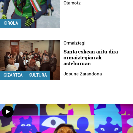
Otamotz
KIROLA
Ormaiztegi
Santa eskean aritu dira
ormaiztegiarrak
asteburuan
Josune Zarandona
GIZARTEA
KULTURA