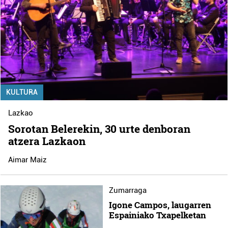
KULTURA
Lazkao
Sorotan Belerekin, 30 urte denboran
atzera Lazkaon
Aimar Maiz
Zumarraga
Igone Campos, laugarren
Espainiako Txapelketan