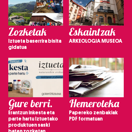
irakurri
Zozketak
Eskaintzak
Iztueta baserrira bisita
ARKEOLOGIA MUSEOA
gidatua
Gure berri.
Hemeroteka
Erantzun inkesta eta
Papereko zenbakiak
parte hartu Iztuetako
PDF formatuan
produktuen saski
baten zozketan