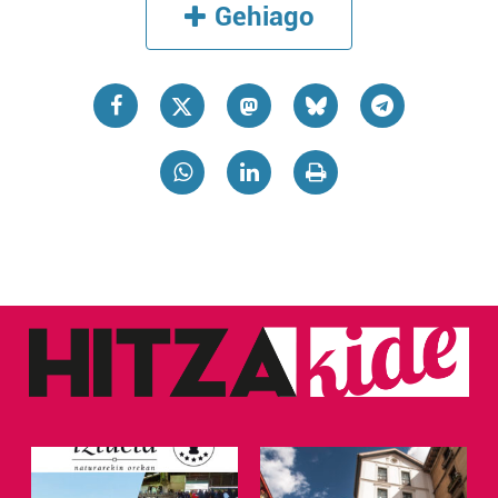
Gehiago
erabiltzen dituen hauta dezakezu.
Bazkide batzuek ez dizute baimenik eskatzen, eta beren
interes komertzial legitimoetan babesten dira. Ikusi gure
bazkideen zerrenda, beren ustez zein helburutarako
duten interes legitimoa eta horren aurka nola egin
dezakezun ikusteko.
Lortu zure datu pertsonalak prozesatzeko moduari
buruzko informazio gehiago eta ezarri zure lehentasunak
datuen atalean. Edozein unetan alda edo ken dezakezu
zure baimena Cookieen adierazpenean.
Webgune honek cookie propioak eta hirugarrenen cookie-
fitxategiak erabiltzen ditu. Zure esperientzia eta
zerbitzuak hobetzeko asmoz, cookie teknologiaz
baliatzen gara. Ohar hau onartuz gero, teknologia hori
erabiltzeko baimen esplizitua ematen diguzu.
Gehiago