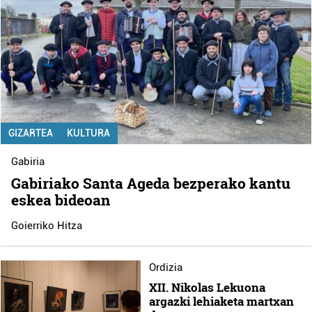
GIZARTEA
KULTURA
Gabiria
Gabiriako Santa Ageda bezperako kantu
eskea bideoan
Goierriko Hitza
Ordizia
XII. Nikolas Lekuona
argazki lehiaketa martxan