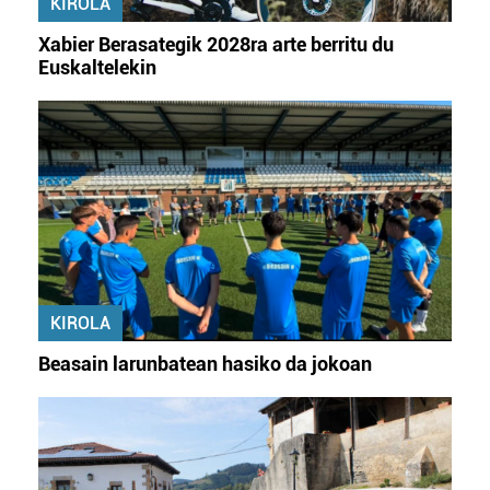
KIROLA
Xabier Berasategik 2028ra arte berritu du
Euskaltelekin
KIROLA
Beasain larunbatean hasiko da jokoan