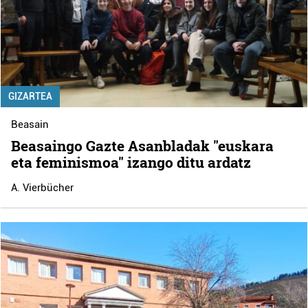
GIZARTEA
Beasain
Beasaingo Gazte Asanbladak "euskara
eta feminismoa" izango ditu ardatz
A. Vierbücher