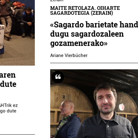
MAITE RETOLAZA. OIHARTE
SAGARDOTEGIA (ZERAIN)
«Sagardo barietate hand
dugu sagardozaleen
gozamenerako»
Ariane Vierbücher
Taren
 dute
AHTrik ez
ngo dute