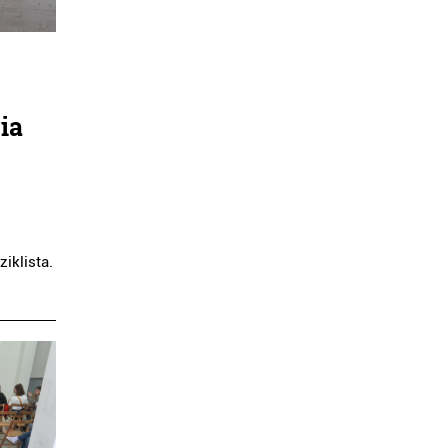
ria
iklista.