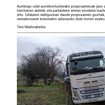
Aurtengo udal aurrekontuetarako proposamenak jaso z
herritarren aldetik, eta partaideen artean erosketa txar
ditu. Udalaren webgunean daude proposamen guztiak,
semaforoaren koloreekin adieraziko dute horien exeku
Tere Madinabeitia