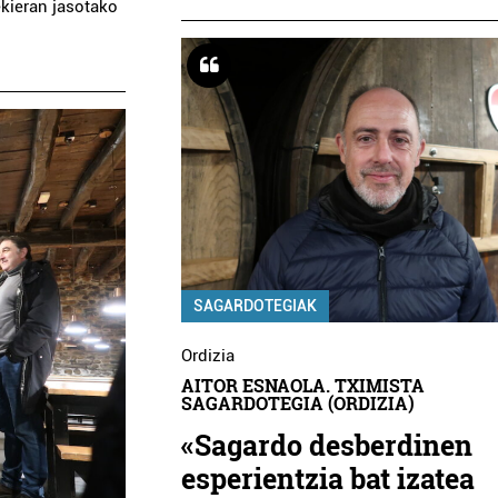
rekieran jasotako
SAGARDOTEGIAK
Ordizia
AITOR ESNAOLA. TXIMISTA
SAGARDOTEGIA (ORDIZIA)
«Sagardo desberdinen
esperientzia bat izatea