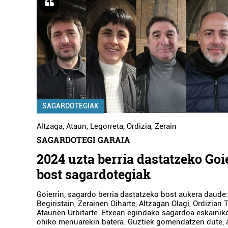
SAGARDOTEGIAK
Altzaga
,
Ataun
,
Legorreta
,
Ordizia
,
Zerain
SAGARDOTEGI GARAIA
2024 uzta berria dastatzeko Goi
bost sagardotegiak
Goierrin, sagardo berria dastatzeko bost aukera daude
Begiristain, Zerainen Oiharte, Altzagan Olagi, Ordizian 
Ataunen Urbitarte. Etxean egindako sagardoa eskainik
ohiko menuarekin batera. Guztiek gomendatzen dute, a