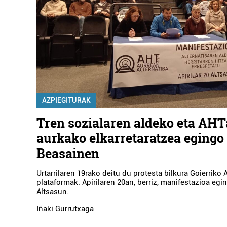
AZPIEGITURAK
Tren sozialaren aldeko eta AH
aurkako elkarretaratzea egingo
Beasainen
Urtarrilaren 19rako deitu du protesta bilkura Goierriko 
plataformak. Apirilaren 20an, berriz, manifestazioa egi
Altsasun.
Iñaki Gurrutxaga