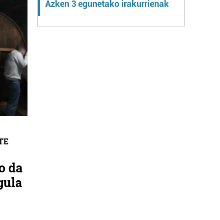
Azken 3 egunetako irakurrienak
TE
o da
gula