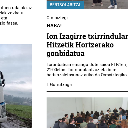
BERTSOLARITZA
ituen udalak iaz
telak zozkatu
Ormaiztegi
 eta
zio fasea.
HARA!
Ion Izagirre txirrindula
Hitzetik Hortzerako
gonbidatua
Larunbatean emango dute saioa ETB1en,
21:00etan. Txirrindularitzaz eta bere
bertsozaletasunaz ariko da Ormaiztegiko z
I. Gurrutxaga