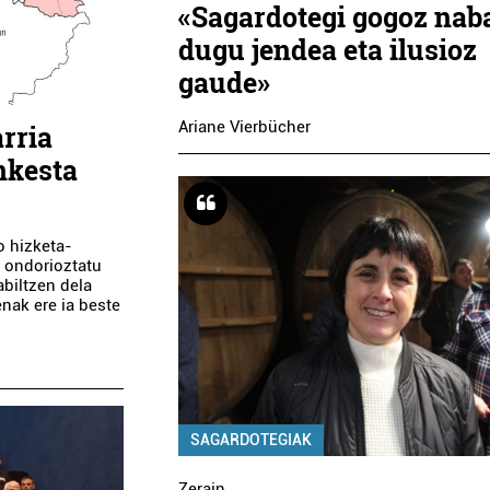
«Sagardotegi gogoz nab
dugu jendea eta ilusioz
gaude»
Ariane Vierbücher
arria
nkesta
o hizketa-
a ondorioztatu
abiltzen dela
enak ere ia beste
SAGARDOTEGIAK
Zerain