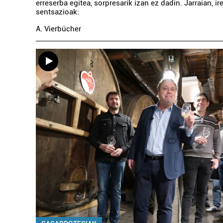
erreserba egitea, sorpresarik izan ez dadin. Jarraian, i
sentsazioak:
A. Vierbücher