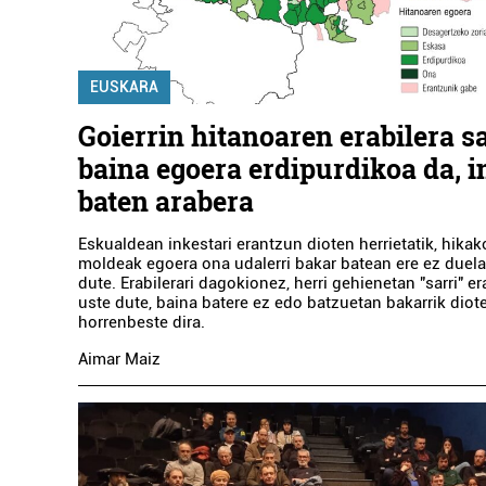
EUSKARA
Goierrin hitanoaren erabilera s
baina egoera erdipurdikoa da, i
baten arabera
Eskualdean inkestari erantzun dioten herrietatik, hikak
moldeak egoera ona udalerri bakar batean ere ez duel
dute. Erabilerari dagokionez, herri gehienetan "sarri" er
uste dute, baina batere ez edo batzuetan bakarrik diot
horrenbeste dira.
Aimar Maiz