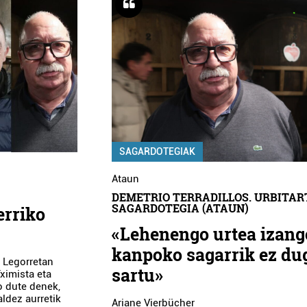
SAGARDOTEGIAK
Ataun
DEMETRIO TERRADILLOS. URBITAR
SAGARDOTEGIA (ATAUN)
erriko
«Lehenengo urtea izang
kanpoko sagarrik ez du
: Legorretan
sartu»
Tximista eta
o dute denek,
ldez aurretik
Ariane Vierbücher