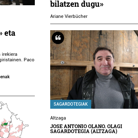
bilatzen dugu»
Ariane Vierbücher
 eta
 irekiera
giristainen. Paco
penak
SAGARDOTEGIAK
Altzaga
JOSE ANTONIO OLANO. OLAGI
SAGARDOTEGIA (ALTZAGA)