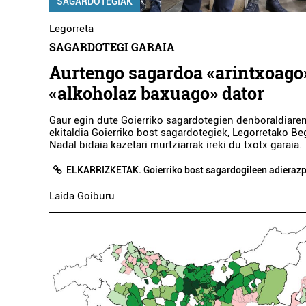
SAGARDOTEGIAK
Legorreta
SAGARDOTEGI GARAIA
Aurtengo sagardoa «arintxoago»
«alkoholaz baxuago» dator
Gaur egin dute Goierriko sagardotegien denboraldiaren
ekitaldia Goierriko bost sagardotegiek, Legorretako Be
Nadal bidaia kazetari murtziarrak ireki du txotx garaia.
ELKARRIZKETAK. Goierriko bost sagardogileen adieraz
Laida Goiburu