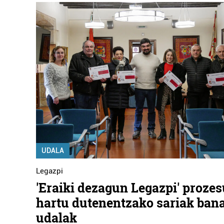
UDALA
Legazpi
'Eraiki dezagun Legazpi' proze
hartu dutenentzako sariak bana
udalak