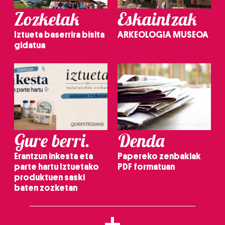
Zozketak
Eskaintzak
Iztueta baserrira bisita
ARKEOLOGIA MUSEOA
gidatua
Gure berri.
Denda
Erantzun inkesta eta
Papereko zenbakiak
parte hartu Iztuetako
PDF formatuan
produktuen saski
baten zozketan
+