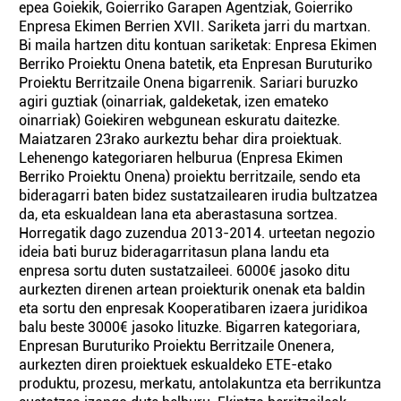
epea Goiekik, Goierriko Garapen Agentziak, Goierriko
Enpresa Ekimen Berrien XVII. Sariketa jarri du martxan.
Bi maila hartzen ditu kontuan sariketak: Enpresa Ekimen
Berriko Proiektu Onena batetik, eta Enpresan Buruturiko
Proiektu Berritzaile Onena bigarrenik. Sariari buruzko
agiri guztiak (oinarriak, galdeketak, izen emateko
oinarriak) Goiekiren webgunean eskuratu daitezke.
Maiatzaren 23rako aurkeztu behar dira proiektuak.
Lehenengo kategoriaren helburua (Enpresa Ekimen
Berriko Proiektu Onena) proiektu berritzaile, sendo eta
bideragarri baten bidez sustatzailearen irudia bultzatzea
da, eta eskualdean lana eta aberastasuna sortzea.
Horregatik dago zuzendua 2013-2014. urteetan negozio
ideia bati buruz bideragarritasun plana landu eta
enpresa sortu duten sustatzaileei. 6000€ jasoko ditu
aurkezten direnen artean proiekturik onenak eta baldin
eta sortu den enpresak Kooperatibaren izaera juridikoa
balu beste 3000€ jasoko lituzke. Bigarren kategoriara,
Enpresan Buruturiko Proiektu Berritzaile Onenera,
aurkezten diren proiektuek eskualdeko ETE-etako
produktu, prozesu, merkatu, antolakuntza eta berrikuntza