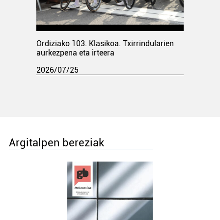
Ordiziako 103. Klasikoa. Txirrindularien
aurkezpena eta irteera
2026/07/25
Argitalpen bereziak