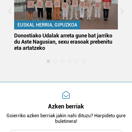
EUSKAL HERRIA, GIPUZKOA
Donostiako Udalak arreta gune bat jarriko
Ur
du Aste Nagusian, sexu erasoak prebenitu
es
eta artatzeko
lu
Azken berriak
Goierriko azken berriak jakin nahi dituzu? Harpidetu gure
buletinera!