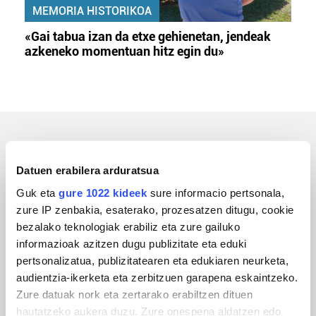
MEMORIA HISTORIKOA
«Gai tabua izan da etxe gehienetan, jendeak
azkeneko momentuan hitz egin du»
ERREPORTAJEAK
Datuen erabilera arduratsua
Guk eta
gure 1022 kideek
sure informacio pertsonala,
zure IP zenbakia, esaterako, prozesatzen ditugu, cookie
bezalako teknologiak erabiliz eta zure gailuko
informazioak azitzen dugu publizitate eta eduki
pertsonalizatua, publizitatearen eta edukiaren neurketa,
audientzia-ikerketa eta zerbitzuen garapena eskaintzeko.
Zure datuak nork eta zertarako erabiltzen dituen
hautatzeko aukera duzu. Zure onespena aldatzen edo