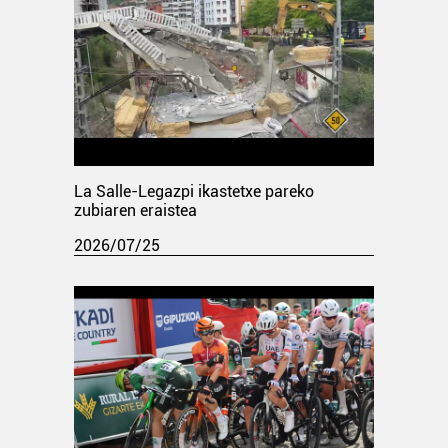
La Salle-Legazpi ikastetxe pareko
zubiaren eraistea
2026/07/25