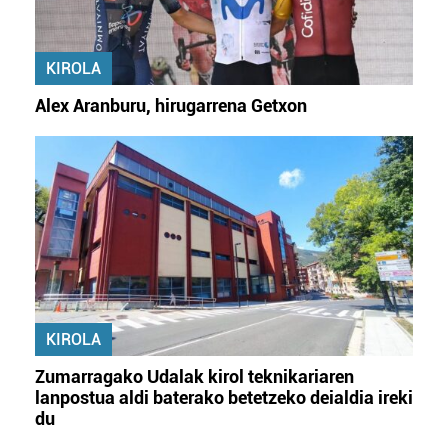
KIROLA
Alex Aranburu, hirugarrena Getxon
KIROLA
Zumarragako Udalak kirol teknikariaren
lanpostua aldi baterako betetzeko deialdia ireki
du