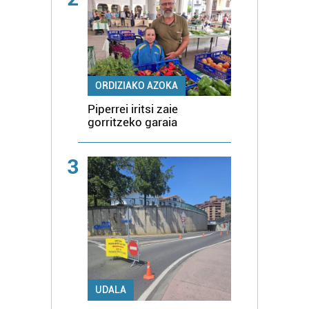
ORDIZIAKO AZOKA
Piperrei iritsi zaie
gorritzeko garaia
3
UDALA