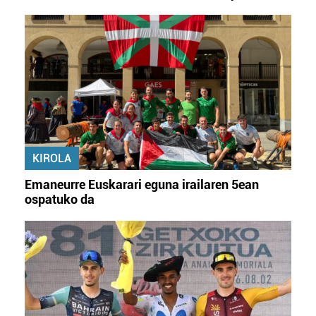
KIROLA
Emaneurre Euskarari eguna irailaren 5ean
ospatuko da