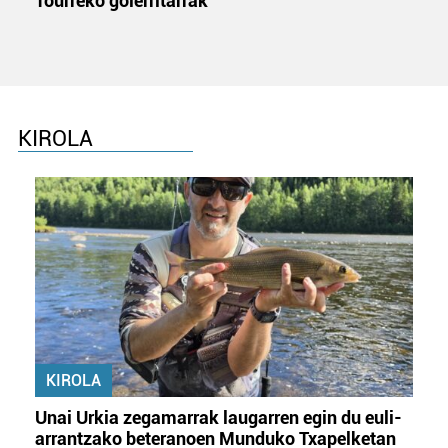
Tourreko goierritarrak
KIROLA
KIROLA
Unai Urkia zegamarrak laugarren egin du euli-
arrantzako beteranoen Munduko Txapelketan