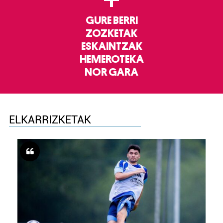
GURE BERRI
ZOZKETAK
ESKAINTZAK
HEMEROTEKA
NOR GARA
ELKARRIZKETAK