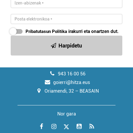
Pribatutasun Politika
irakurri eta onartzen dut.
Harpidetu
943 16 00 56
goierri@hitza.eus
Oriamendi, 32 – BEASAIN
Nor gara