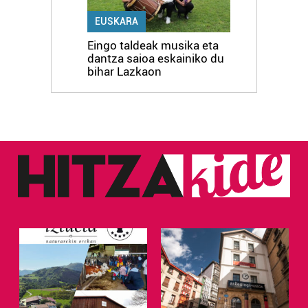
EUSKARA
Eingo taldeak musika eta
dantza saioa eskainiko du
bihar Lazkaon