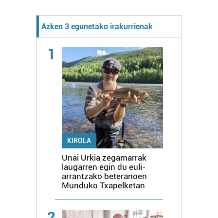
Azken 3 egunetako irakurrienak
1
KIROLA
Unai Urkia zegamarrak
laugarren egin du euli-
arrantzako beteranoen
Munduko Txapelketan
2