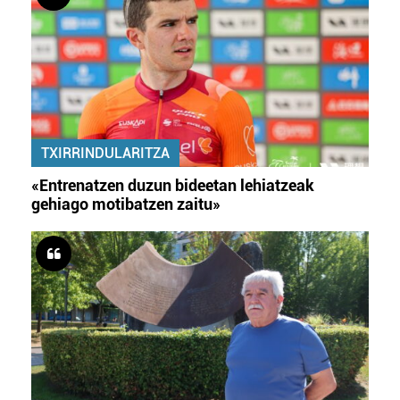
TXIRRINDULARITZA
«Entrenatzen duzun bideetan lehiatzeak
gehiago motibatzen zaitu»