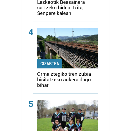
Lazkaotik Beasainera
sartzeko bidea itxita,
Senpere kalean
4
GIZARTEA
Ormaiztegiko tren zubia
bisitatzeko aukera dago
bihar
5