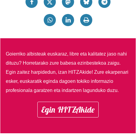
Goierriko albisteak euskaraz, libre eta kalitatez jaso nahi
dituzu?
Horretarako zure babesa ezinbestekoa zaigu.
Egin zaitez harpidedun, izan HITZAkide!
Zure ekarpenari
esker, euskaratik eginda dagoen tokiko informazio
profesionala garatzen eta indartzen lagunduko duzu.
Egin HITZAkide