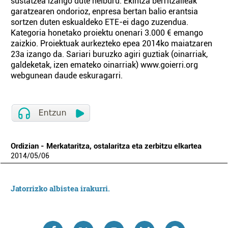
sustatzea izango dute helburu. Ekintza berritzaileak
garatzearen ondorioz, enpresa bertan balio erantsia
sortzen duten eskualdeko ETE-ei dago zuzendua.
Kategoria honetako proiektu onenari 3.000 € emango
zaizkio. Proiektuak aurkezteko epea 2014ko maiatzaren
23a izango da. Sariari buruzko agiri guztiak (oinarriak,
galdeketak, izen emateko oinarriak) www.goierri.org
webgunean daude eskuragarri.
Ordizian - Merkataritza, ostalaritza eta zerbitzu elkartea
2014
/
05
/
06
Jatorrizko albistea irakurri.