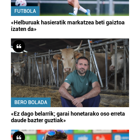
FUTBOLA
«Helburuak hasieratik markatzea beti gaiztoa
izaten da»
BERO BOLADA
«Ez dago belarrik; garai honetarako oso erreta
daude bazter guztiak»