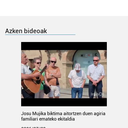
Azken bideoak
Josu Mujika biktima aitortzen duen agiria
familiari emateko ekitaldia