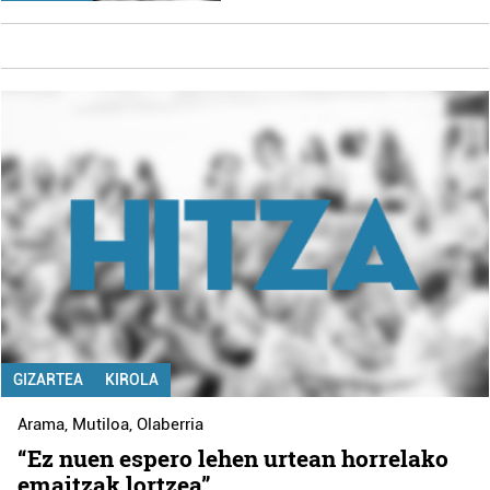
GIZARTEA
KIROLA
Arama
,
Mutiloa
,
Olaberria
“Ez nuen espero lehen urtean horrelako
emaitzak lortzea”