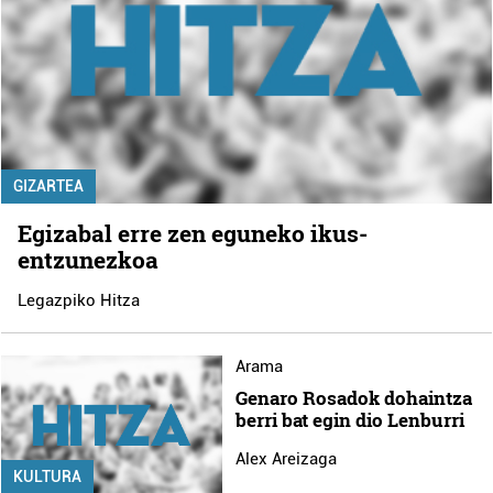
GIZARTEA
Egizabal erre zen eguneko ikus-
entzunezkoa
Legazpiko Hitza
Arama
Genaro Rosadok dohaintza
berri bat egin dio Lenburri
Alex Areizaga
KULTURA