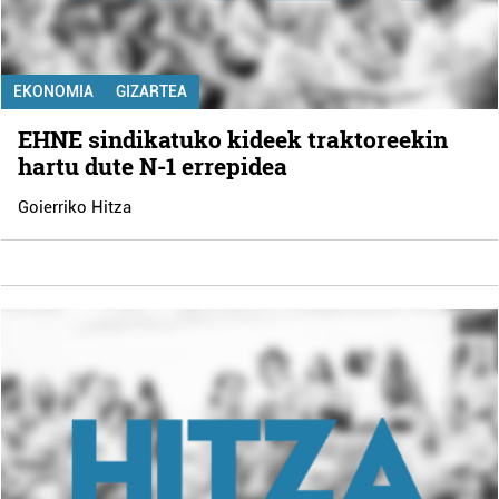
EKONOMIA
GIZARTEA
EHNE sindikatuko kideek traktoreekin
hartu dute N-1 errepidea
Goierriko Hitza