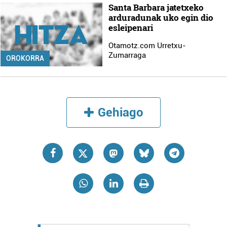
Santa Barbara jatetxeko
arduradunak uko egin dio
esleipenari
Otamotz.com Urretxu-
Zumarraga
OROKORRA
Gehiago