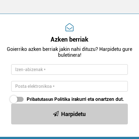
Azken berriak
Goierriko azken berriak jakin nahi dituzu? Harpidetu gure
buletinera!
Pribatutasun Politika
irakurri eta onartzen dut.
Harpidetu