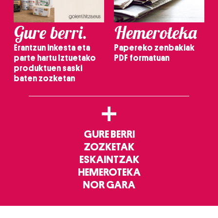
Gure berri.
Hemeroteka
Erantzun inkesta eta
Papereko zenbakiak
parte hartu Iztuetako
PDF formatuan
produktuen saski
baten zozketan
+
GURE BERRI
ZOZKETAK
ESKAINTZAK
HEMEROTEKA
NOR GARA