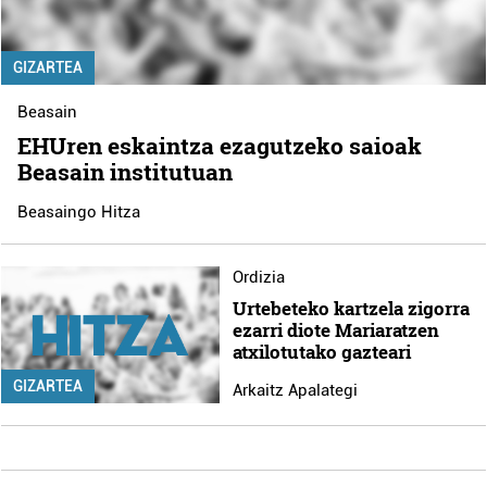
GIZARTEA
Beasain
EHUren eskaintza ezagutzeko saioak
Beasain institutuan
Beasaingo Hitza
Ordizia
Urtebeteko kartzela zigorra
ezarri diote Mariaratzen
atxilotutako gazteari
GIZARTEA
Arkaitz Apalategi