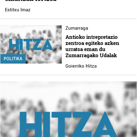
Estitxu Imaz
Zumarraga
Antioko intrepretazio
zentroa egiteko azken
urratsa eman du
Zumarragako Udalak
POLITIKA
Goierriko Hitza