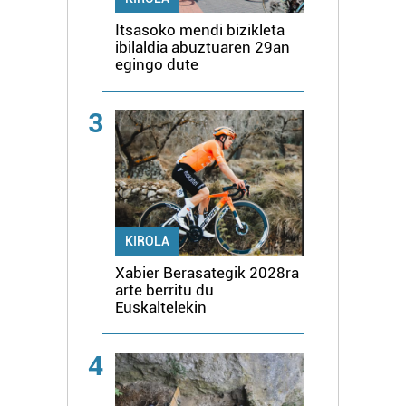
Itsasoko mendi bizikleta
ibilaldia abuztuaren 29an
egingo dute
3
KIROLA
Xabier Berasategik 2028ra
arte berritu du
Euskaltelekin
4