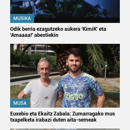
MUSIKA
Odik berria ezagutzeko aukera 'KimiK' eta
'Amaaaa!' abestiekin
MUSA
Euxebio eta Ekaitz Zabala: Zumarragako mus
txapelketa irabazi duten aita-semeak