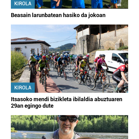
KIROLA
Beasain larunbatean hasiko da jokoan
KIROLA
Itsasoko mendi bizikleta ibilaldia abuztuaren
29an egingo dute