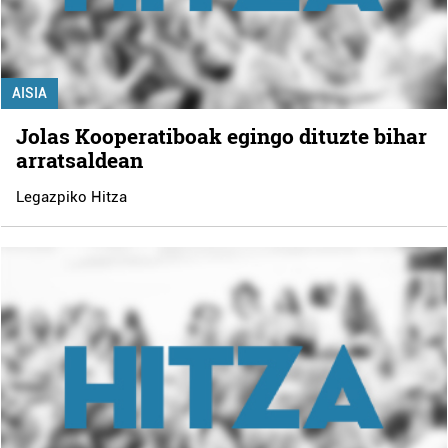
AISIA
Jolas Kooperatiboak egingo dituzte bihar
arratsaldean
Legazpiko Hitza