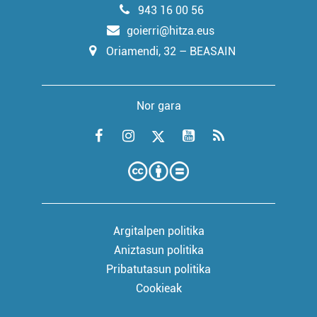
943 16 00 56
goierri@hitza.eus
Oriamendi, 32 – BEASAIN
Nor gara
Argitalpen politika
Aniztasun politika
Pribatutasun politika
Cookieak