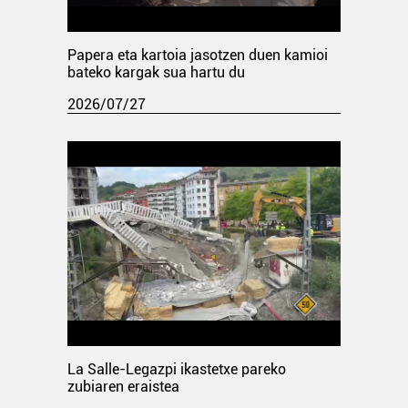
Papera eta kartoia jasotzen duen kamioi
bateko kargak sua hartu du
2026/07/27
La Salle-Legazpi ikastetxe pareko
zubiaren eraistea