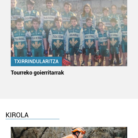
TXIRRINDULARITZA
Tourreko goierritarrak
KIROLA