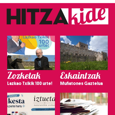
Zozketak
Eskaintzak
Lazkao Txikik 100 urte!
Muñatones Gaztelua