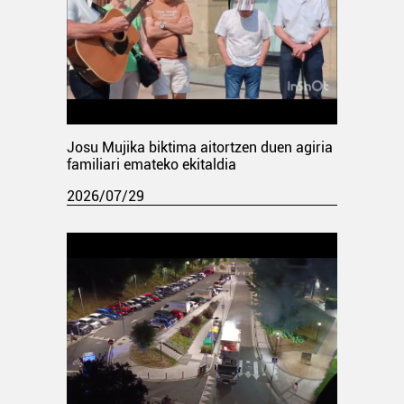
Josu Mujika biktima aitortzen duen agiria
familiari emateko ekitaldia
2026/07/29