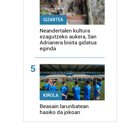
GIZARTEA
Neandertalen kultura
ezagutzeko aukera, San
Adrianera bisita gidatua
eginda
5
KIROLA
Beasain larunbatean
hasiko da jokoan