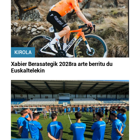
KIROLA
Xabier Berasategik 2028ra arte berritu du
Euskaltelekin