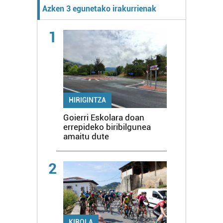
Azken 3 egunetako irakurrienak
1
HIRIGINTZA
Goierri Eskolara doan
errepideko biribilgunea
amaitu dute
2
KIROLA