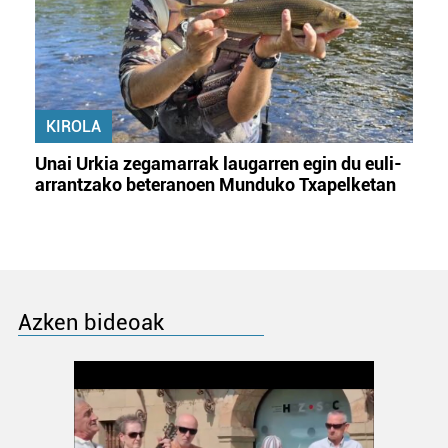
KIROLA
Unai Urkia zegamarrak laugarren egin du euli-
arrantzako beteranoen Munduko Txapelketan
Azken bideoak