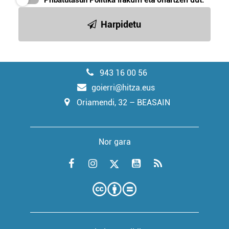
Pribatutasun Politika
irakurri eta onartzen dut.
Harpidetu
943 16 00 56
goierri@hitza.eus
Oriamendi, 32 – BEASAIN
Nor gara