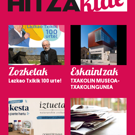
Zozketak
Eskaintzak
Lazkao Txikik 100 urte!
TXAKOLIN MUSEOA-
TXAKOLINGUNEA