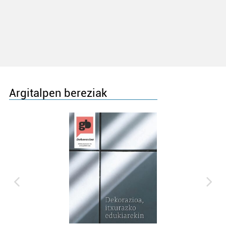
Argitalpen bereziak