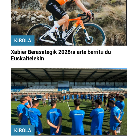
KIROLA
Xabier Berasategik 2028ra arte berritu du
Euskaltelekin
KIROLA