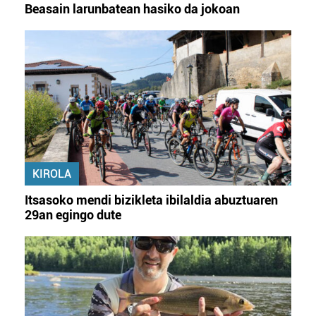
Beasain larunbatean hasiko da jokoan
KIROLA
Itsasoko mendi bizikleta ibilaldia abuztuaren
29an egingo dute