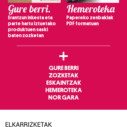
Gure berri.
Hemeroteka
Erantzun inkesta eta
Papereko zenbakiak
parte hartu Iztuetako
PDF formatuan
produktuen saski
baten zozketan
+
GURE BERRI
ZOZKETAK
ESKAINTZAK
HEMEROTEKA
NOR GARA
ELKARRIZKETAK