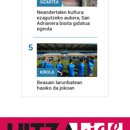
GIZARTEA
Neandertalen kultura
ezagutzeko aukera, San
Adrianera bisita gidatua
eginda
5
KIROLA
Beasain larunbatean
hasiko da jokoan