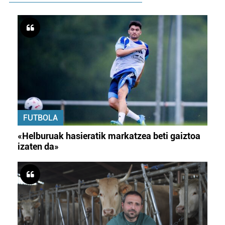
FUTBOLA
«Helburuak hasieratik markatzea beti gaiztoa
izaten da»