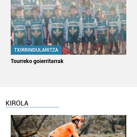
TXIRRINDULARITZA
Tourreko goierritarrak
KIROLA