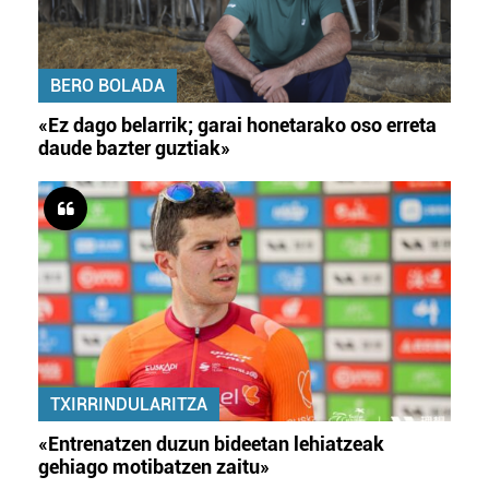
BERO BOLADA
«Ez dago belarrik; garai honetarako oso erreta
daude bazter guztiak»
TXIRRINDULARITZA
«Entrenatzen duzun bideetan lehiatzeak
gehiago motibatzen zaitu»