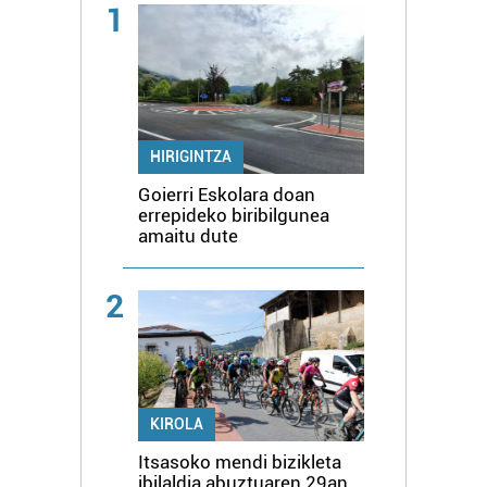
1
HIRIGINTZA
Goierri Eskolara doan
errepideko biribilgunea
amaitu dute
2
KIROLA
Itsasoko mendi bizikleta
ibilaldia abuztuaren 29an