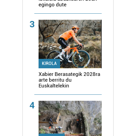
egingo dute
3
KIROLA
Xabier Berasategik 2028ra
arte berritu du
Euskaltelekin
4