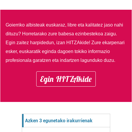
Goierriko albisteak euskaraz, libre eta kalitatez jaso nahi
dituzu?
Horretarako zure babesa ezinbestekoa zaigu.
Egin zaitez harpidedun, izan HITZAkide!
Zure ekarpenari
esker, euskaratik eginda dagoen tokiko informazio
profesionala garatzen eta indartzen lagunduko duzu.
Egin HITZAkide
Azken 3 egunetako irakurrienak