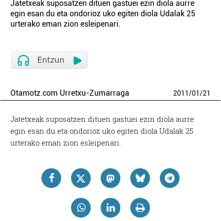
Jatetxeak suposatzen dituen gastuei ezin diola aurre
egin esan du eta ondorioz uko egiten diola Udalak 25
urterako eman zion esleipenari.
Otamotz.com Urretxu-Zumarraga
2011
/
01
/
21
Jatetxeak suposatzen dituen gastuei ezin diola aurre
egin esan du eta ondorioz uko egiten diola Udalak 25
urterako eman zion esleipenari.