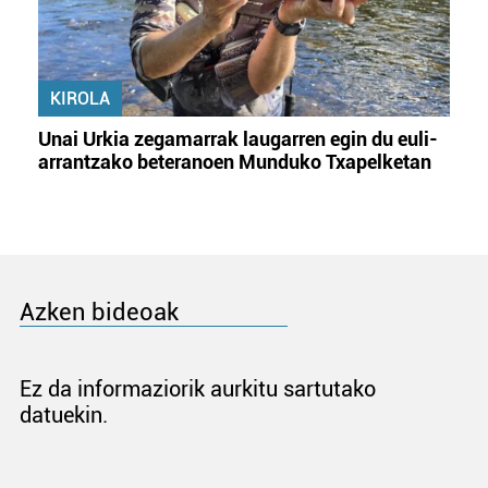
KIROLA
Unai Urkia zegamarrak laugarren egin du euli-
arrantzako beteranoen Munduko Txapelketan
Azken bideoak
Ez da informaziorik aurkitu sartutako
datuekin.