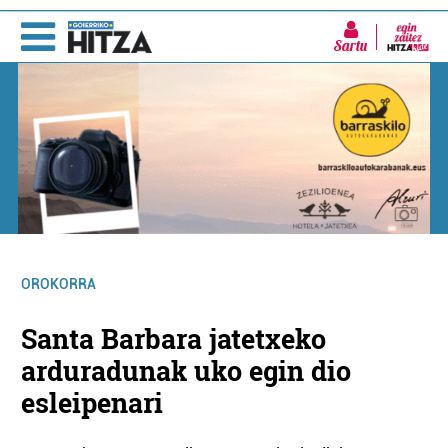
Sartu
OROKORRA
Santa Barbara jatetxeko
arduradunak uko egin dio
esleipenari