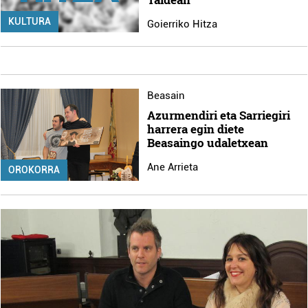
KULTURA
Goierriko Hitza
Beasain
Azurmendiri eta Sarriegiri
harrera egin diete
Beasaingo udaletxean
Ane Arrieta
OROKORRA