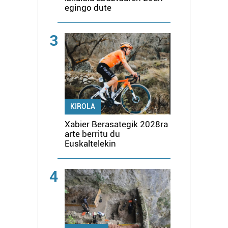
egingo dute
3
KIROLA
Xabier Berasategik 2028ra
arte berritu du
Euskaltelekin
4