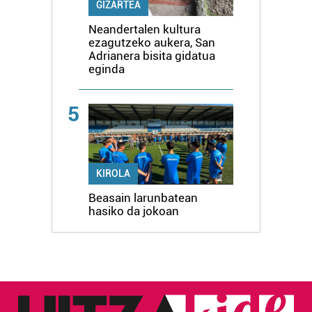
GIZARTEA
Neandertalen kultura
ezagutzeko aukera, San
Adrianera bisita gidatua
eginda
5
KIROLA
Beasain larunbatean
hasiko da jokoan