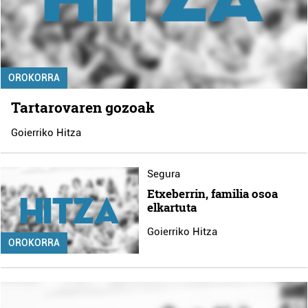
OROKORRA
Tartarovaren gozoak
Goierriko Hitza
Segura
Etxeberrin, familia osoa
elkartuta
Goierriko Hitza
OROKORRA