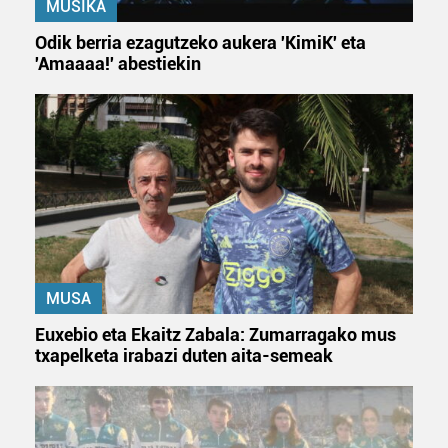
MUSIKA
Odik berria ezagutzeko aukera 'KimiK' eta
'Amaaaa!' abestiekin
MUSA
Euxebio eta Ekaitz Zabala: Zumarragako mus
txapelketa irabazi duten aita-semeak