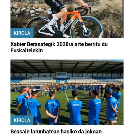
KIROLA
Xabier Berasategik 2028ra arte berritu du
Euskaltelekin
KIROLA
Beasain larunbatean hasiko da jokoan