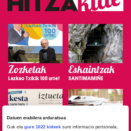
Zozketak
Eskaintzak
Lazkao Txikik 100 urte!
SANTIMAMIÑE
Datuen erabilera arduratsua
Guk eta
gure 1022 kideek
sure informacio pertsonala,