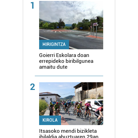
1
HIRIGINTZA
Goierri Eskolara doan
errepideko biribilgunea
amaitu dute
2
KIROLA
Itsasoko mendi bizikleta
ibilaldia abuztuaren 29an