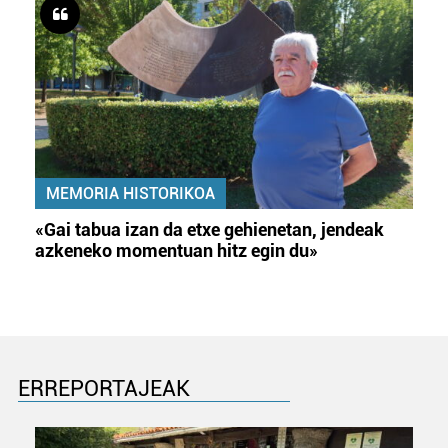
MEMORIA HISTORIKOA
«Gai tabua izan da etxe gehienetan, jendeak
azkeneko momentuan hitz egin du»
ERREPORTAJEAK