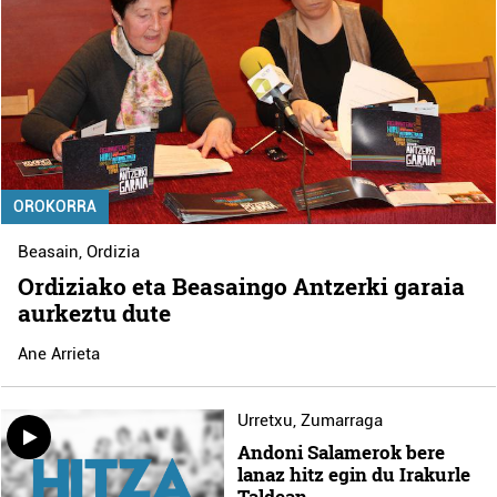
OROKORRA
Beasain
,
Ordizia
Ordiziako eta Beasaingo Antzerki garaia
aurkeztu dute
Ane Arrieta
Urretxu
,
Zumarraga
Andoni Salamerok bere
lanaz hitz egin du Irakurle
Taldean