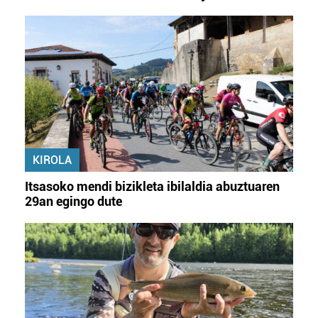
KIROLA
Itsasoko mendi bizikleta ibilaldia abuztuaren
29an egingo dute