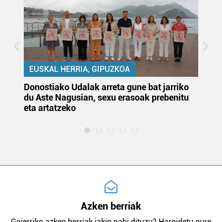
EUSKAL HERRIA, GIPUZKOA
Donostiako Udalak arreta gune bat jarriko
Ur
du Aste Nagusian, sexu erasoak prebenitu
es
eta artatzeko
lu
Azken berriak
Goierriko azken berriak jakin nahi dituzu? Harpidetu gure