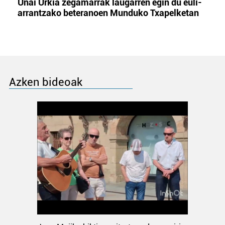
Unai Urkia zegamarrak laugarren egin du euli-
arrantzako beteranoen Munduko Txapelketan
Azken bideoak