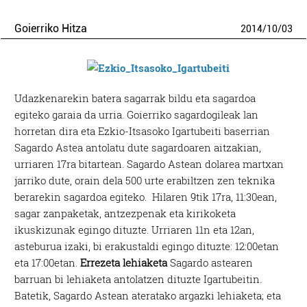
Goierriko Hitza
2014
/
10
/
03
Udazkenarekin batera sagarrak bildu eta sagardoa
egiteko garaia da urria. Goierriko sagardogileak lan
horretan dira eta Ezkio-Itsasoko Igartubeiti baserrian
Sagardo Astea antolatu dute sagardoaren aitzakian,
urriaren 17ra bitartean. Sagardo Astean dolarea martxan
jarriko dute, orain dela 500 urte erabiltzen zen teknika
berarekin sagardoa egiteko. Hilaren 9tik 17ra, 11:30ean,
sagar zanpaketak, antzezpenak eta kirikoketa
ikuskizunak egingo dituzte. Urriaren 11n eta 12an,
asteburua izaki, bi erakustaldi egingo dituzte: 12:00etan
eta 17:00etan.
Errezeta lehiaketa
Sagardo astearen
barruan bi lehiaketa antolatzen dituzte Igartubeitin.
Batetik, Sagardo Astean ateratako argazki lehiaketa; eta