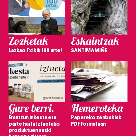
Zozketak
Eskaintzak
Lazkao Txikik 100 urte!
SANTIMAMIÑE
Gure berri.
Hemeroteka
Erantzun inkesta eta
Papereko zenbakiak
parte hartu Iztuetako
PDF formatuan
produktuen saski