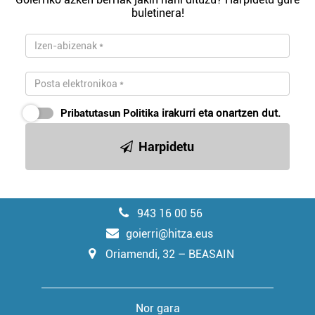
buletinera!
Pribatutasun Politika
irakurri eta onartzen dut.
Harpidetu
943 16 00 56
goierri@hitza.eus
Oriamendi, 32 – BEASAIN
Nor gara