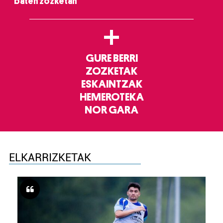
baten zozketan
+
GURE BERRI
ZOZKETAK
ESKAINTZAK
HEMEROTEKA
NOR GARA
ELKARRIZKETAK