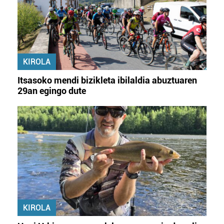
KIROLA
Itsasoko mendi bizikleta ibilaldia abuztuaren
29an egingo dute
KIROLA