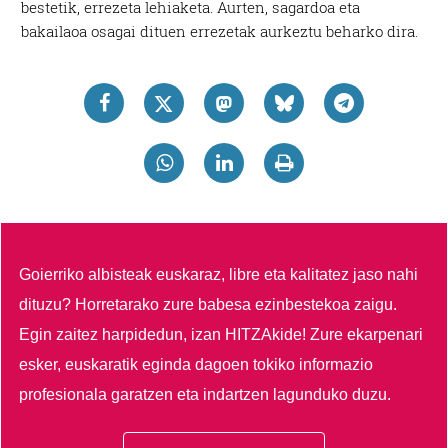
bestetik, errezeta lehiaketa. Aurten, sagardoa eta
bakailaoa osagai dituen errezetak aurkeztu beharko dira.
Goierriko albisteak euskaraz, libre eta kalitatez jaso nahi
dituzu?
Horretarako zure babesa ezinbestekoa zaigu.
Egin zaitez harpidedun, izan HITZAkide!
Zure ekarpenari
esker, euskaratik eginda dagoen tokiko informazio
profesionala garatzen eta indartzen lagunduko duzu.