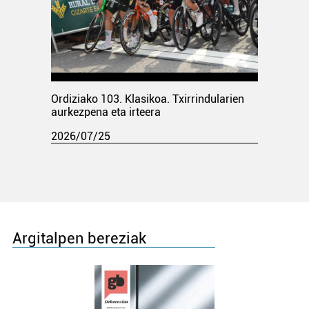
Ordiziako 103. Klasikoa. Txirrindularien
aurkezpena eta irteera
2026/07/25
Argitalpen bereziak