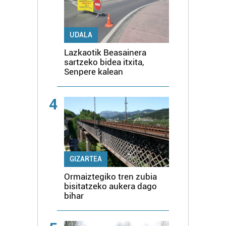
UDALA
Lazkaotik Beasainera
sartzeko bidea itxita,
Senpere kalean
4
GIZARTEA
Ormaiztegiko tren zubia
bisitatzeko aukera dago
bihar