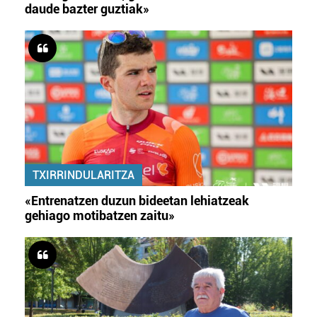
daude bazter guztiak»
TXIRRINDULARITZA
«Entrenatzen duzun bideetan lehiatzeak
gehiago motibatzen zaitu»