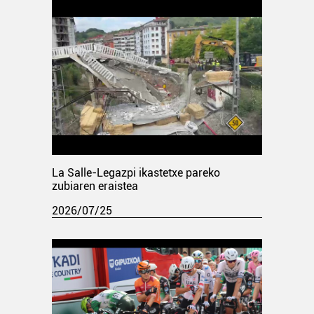
La Salle-Legazpi ikastetxe pareko
zubiaren eraistea
2026/07/25