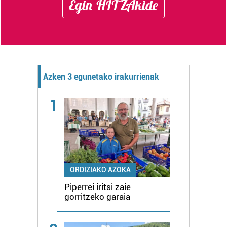
Egin HITZAkide
Azken 3 egunetako irakurrienak
1
ORDIZIAKO AZOKA
Piperrei iritsi zaie
gorritzeko garaia