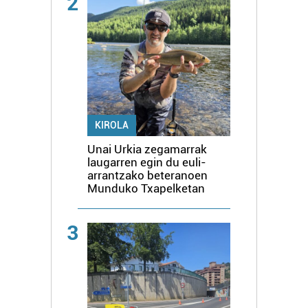
2
KIROLA
Unai Urkia zegamarrak
laugarren egin du euli-
arrantzako beteranoen
Munduko Txapelketan
3