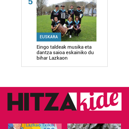
5
EUSKARA
Eingo taldeak musika eta
dantza saioa eskainiko du
bihar Lazkaon