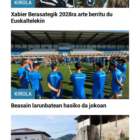
KIROLA
Xabier Berasategik 2028ra arte berritu du
Euskaltelekin
KIROLA
Beasain larunbatean hasiko da jokoan