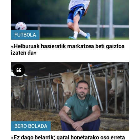
FUTBOLA
«Helburuak hasieratik markatzea beti gaiztoa
izaten da»
BERO BOLADA
«Ez dago belarrik; garai honetarako oso erreta