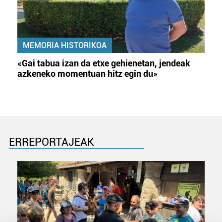
MEMORIA HISTORIKOA
«Gai tabua izan da etxe gehienetan, jendeak
azkeneko momentuan hitz egin du»
ERREPORTAJEAK