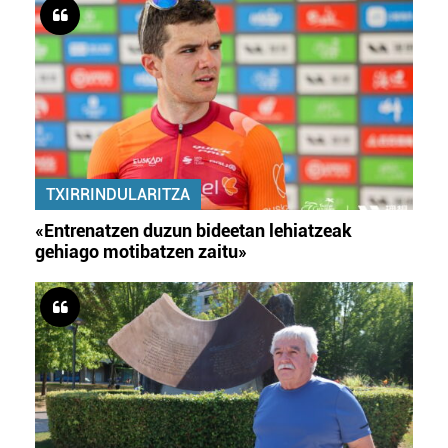
TXIRRINDULARITZA
«Entrenatzen duzun bideetan lehiatzeak
gehiago motibatzen zaitu»