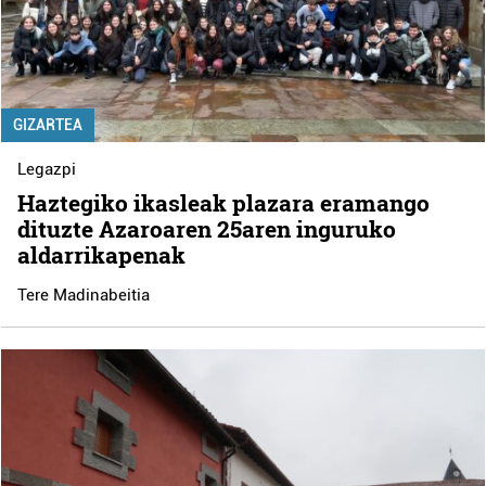
GIZARTEA
Legazpi
Haztegiko ikasleak plazara eramango
dituzte Azaroaren 25aren inguruko
aldarrikapenak
Tere Madinabeitia