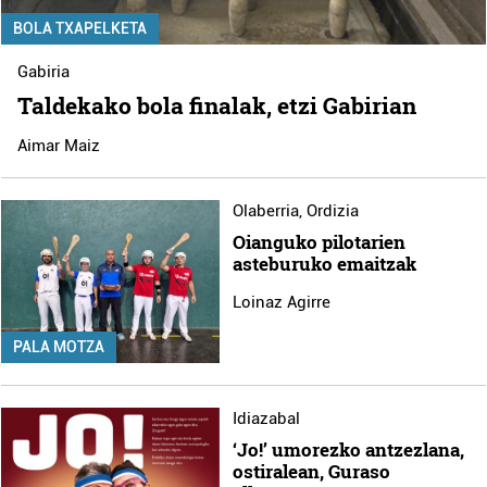
BOLA TXAPELKETA
Gabiria
Taldekako bola finalak, etzi Gabirian
Aimar Maiz
Olaberria
,
Ordizia
Oianguko pilotarien
asteburuko emaitzak
Loinaz Agirre
PALA MOTZA
Idiazabal
‘Jo!’ umorezko antzezlana,
ostiralean, Guraso