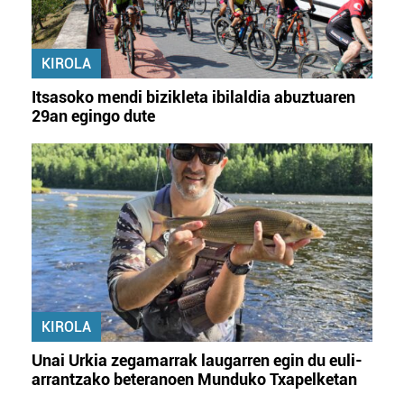
KIROLA
Itsasoko mendi bizikleta ibilaldia abuztuaren
29an egingo dute
KIROLA
Unai Urkia zegamarrak laugarren egin du euli-
arrantzako beteranoen Munduko Txapelketan