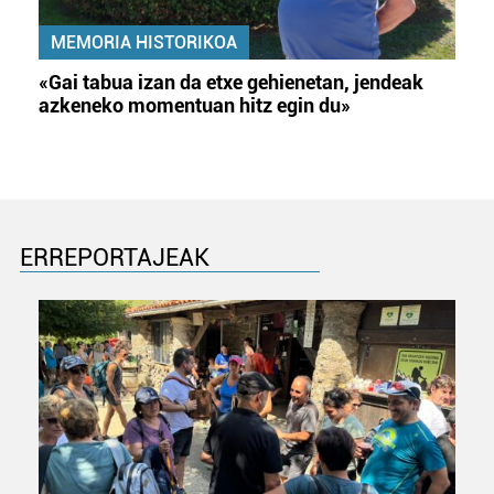
MEMORIA HISTORIKOA
«Gai tabua izan da etxe gehienetan, jendeak
azkeneko momentuan hitz egin du»
ERREPORTAJEAK