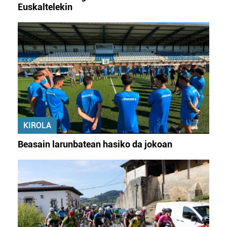
Euskaltelekin
KIROLA
Beasain larunbatean hasiko da jokoan