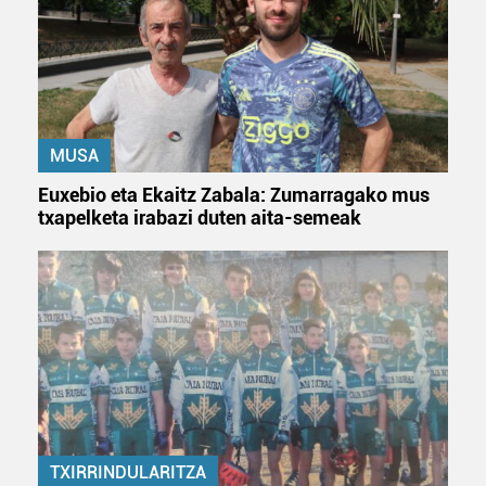
MUSA
Euxebio eta Ekaitz Zabala: Zumarragako mus
txapelketa irabazi duten aita-semeak
TXIRRINDULARITZA