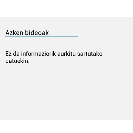
Azken bideoak
Ez da informaziorik aurkitu sartutako
datuekin.