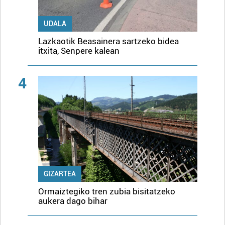
UDALA
Lazkaotik Beasainera sartzeko bidea
itxita, Senpere kalean
4
GIZARTEA
Ormaiztegiko tren zubia bisitatzeko
aukera dago bihar