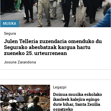
MUSIKA
Segura
Julen Telleria zuzendaria omenduko du
Segurako abesbatzak kargua hartu
zueneko 25. urteurrenean
Josune Zarandona
Legazpi
Doinua musika eskolako
ikasleek kalejira egingo
dute bihar, Santa Zezilia
ospatzeko