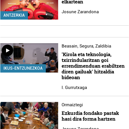
elkartean
Josune Zarandona
ANTZERKIA
Beasain
,
Segura
,
Zaldibia
'Kirola eta teknologia,
txirrindularitzan goi
errendimenduan erabiltzen
IKUS-ENTZUNEZKOA
diren gailuak' hitzaldia
bideoan
I. Gurrutxaga
Ormaiztegi
Ezkurdia fondako pastak
hasi dira forma hartzen