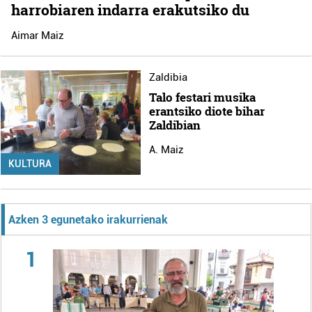
harrobiaren indarra erakutsiko du
Aimar Maiz
Zaldibia
Talo festari musika
erantsiko diote bihar
Zaldibian
A. Maiz
KULTURA
Azken 3 egunetako irakurrienak
1