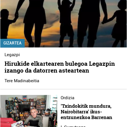
GIZARTEA
Legazpi
Hirukide elkartearen bulegoa Legazpin
izango da datorren asteartean
Tere Madinabeitia
Ordizia
'Txindokitik mundura,
Nairobitarra' ikus-
entzunezkoa Barrenan