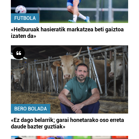
FUTBOLA
«Helburuak hasieratik markatzea beti gaiztoa
izaten da»
BERO BOLADA
«Ez dago belarrik; garai honetarako oso erreta
daude bazter guztiak»