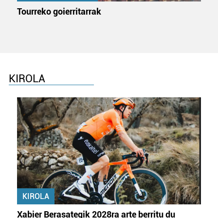
Tourreko goierritarrak
KIROLA
KIROLA
Xabier Berasategik 2028ra arte berritu du