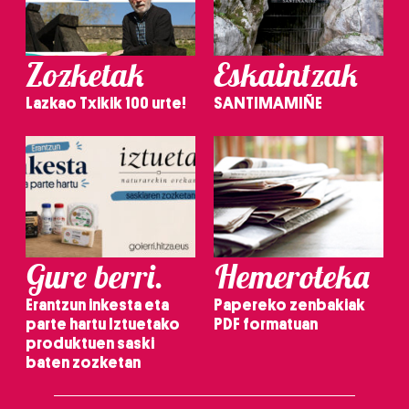
Zozketak
Eskaintzak
Lazkao Txikik 100 urte!
SANTIMAMIÑE
Gure berri.
Hemeroteka
Erantzun inkesta eta
Papereko zenbakiak
parte hartu Iztuetako
PDF formatuan
produktuen saski
baten zozketan