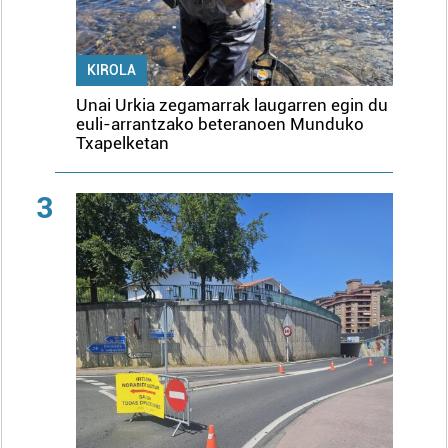
KIROLA
Unai Urkia zegamarrak laugarren egin du
euli-arrantzako beteranoen Munduko
Txapelketan
3