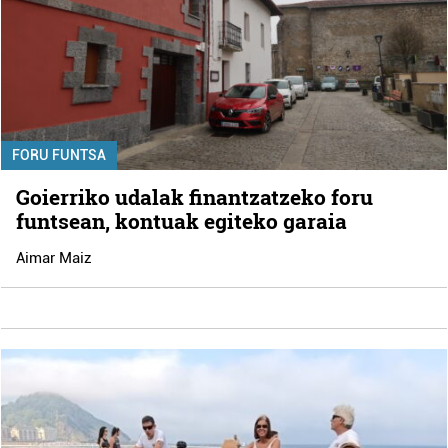
FORU FUNTSA
Goierriko udalak finantzatzeko foru
funtsean, kontuak egiteko garaia
Aimar Maiz