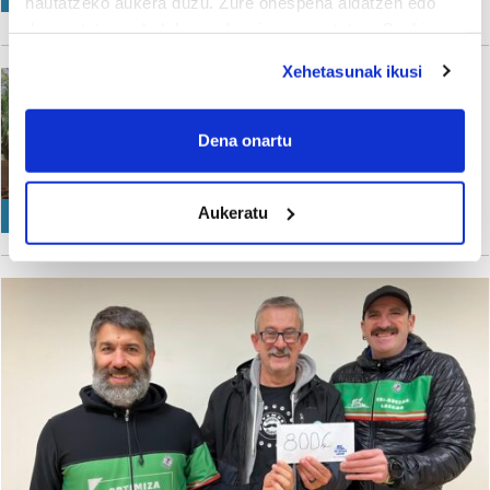
hautatzeko aukera duzu. Zure onespena aldatzen edo
A. Vierbücher
deuseztatzen ahal duzu edozein momentutan, Cookie
deklaraziotik edo Privacy triggerean klikatuz.
Xehetasunak ikusi
Ataun
If you allow, we would also like to:
Festa giroan ezkutatuta,
irain mezuak idatzi dituzte
Collect information about your geographical
Dena onartu
Ataungo Oargi elkartean
location which can be accurate to within several
meters
A. Maiz
Aukeratu
GIZARTEA
Identify your device by actively scanning it for
specific characteristics (fingerprinting)
Find out more about how your personal data is processed
and set your preferences in the
details section
.
Guk eta gure bazkideek zure datu pertsonalak
prozesatzen ditugu, zure IP zenbakia, besteak beste,
teknologia erabiliz, cookieak adibidez, iragarki eta eduki
pertsonalizatuak eskaintzeko, iragarkiak eta edukia
neurtzeko, jendeari buruzko informazioa biltzeko eta
produktuak garatzeko. Zure datuak nork eta zertarako