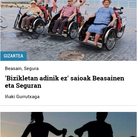
GIZARTEA
Beasain
,
Segura
'Bizikletan adinik ez' saioak Beasainen
eta Seguran
Iñaki Gurrutxaga