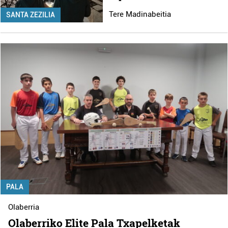
Tere Madinabeitia
SANTA ZEZILIA
PALA
Olaberria
Olaberriko Elite Pala Txapelketak