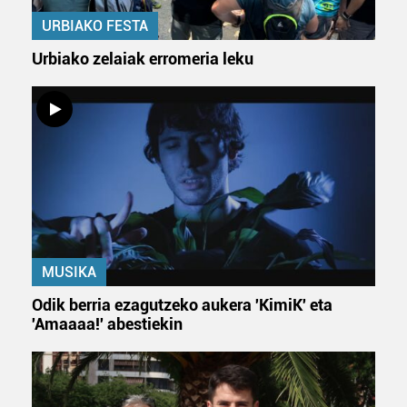
URBIAKO FESTA
Urbiako zelaiak erromeria leku
MUSIKA
Odik berria ezagutzeko aukera 'KimiK' eta
'Amaaaa!' abestiekin