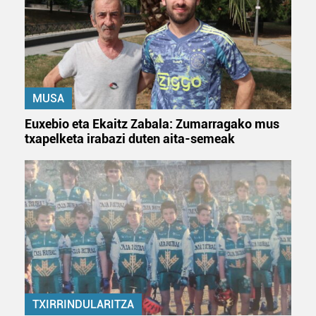
MUSA
Euxebio eta Ekaitz Zabala: Zumarragako mus
txapelketa irabazi duten aita-semeak
TXIRRINDULARITZA