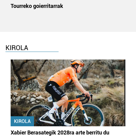
Tourreko goierritarrak
KIROLA
KIROLA
Xabier Berasategik 2028ra arte berritu du