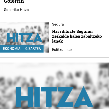
Goierrin
Goierriko Hitza
Segura
Hasi dituzte Seguran
Zerkalde kalea zabaltzeko
lanak
EKONOMIA
GIZARTEA
Estitxu Imaz