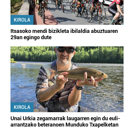
KIROLA
Itsasoko mendi bizikleta ibilaldia abuztuaren
29an egingo dute
KIROLA
Unai Urkia zegamarrak laugarren egin du euli-
arrantzako beteranoen Munduko Txapelketan