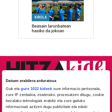
KIROLA
Beasain larunbatean
hasiko da jokoan
Datuen erabilera arduratsua
Guk eta
gure 1022 kideek
sure informacio pertsonala,
zure IP zenbakia, esaterako, prozesatzen ditugu, cookie
bezalako teknologiak erabiliz eta zure gailuko
informazioak azitzen dugu publizitate eta eduki