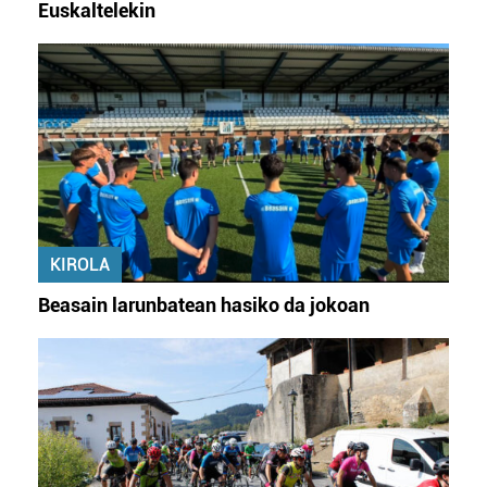
Euskaltelekin
KIROLA
Beasain larunbatean hasiko da jokoan