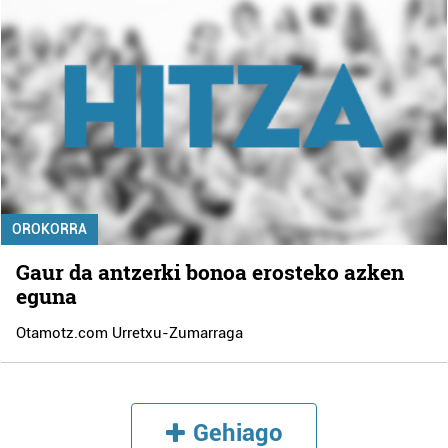
OROKORRA
Gaur da antzerki bonoa erosteko azken
eguna
Otamotz.com Urretxu-Zumarraga
Gehiago