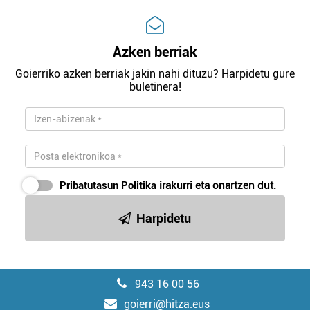
Azken berriak
Goierriko azken berriak jakin nahi dituzu? Harpidetu gure
buletinera!
Pribatutasun Politika
irakurri eta onartzen dut.
Harpidetu
943 16 00 56
goierri@hitza.eus