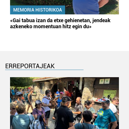
MEMORIA HISTORIKOA
«Gai tabua izan da etxe gehienetan, jendeak
azkeneko momentuan hitz egin du»
ERREPORTAJEAK