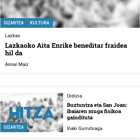
GIZARTEA
KULTURA
Lazkao
Lazkaoko Aita Enrike beneditar fraidea
hil da
Aimar Maiz
Ordizia
Buztuntza eta San Joan:
ibaiaren muga fisikoa
gaindituta
GIZARTEA
Iñaki Gurrutxaga