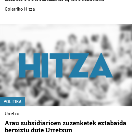
Goierriko Hitza
POLITIKA
Urretxu
Arau subsidiarioen zuzenketek eztabaida
berpiztu dute Urretxun