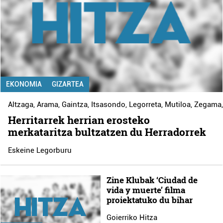
EKONOMIA
GIZARTEA
Altzaga
,
Arama
,
Gaintza
,
Itsasondo
,
Legorreta
,
Mutiloa
,
Zegama
Herritarrek herrian erosteko
merkataritza bultzatzen du Herradorrek
Eskeine Legorburu
Zine Klubak ‘Ciudad de
vida y muerte’ filma
proiektatuko du bihar
Goierriko Hitza