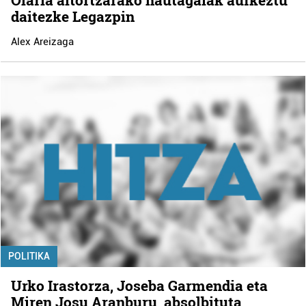
daitezke Legazpin
Alex Areizaga
POLITIKA
Urko Irastorza, Joseba Garmendia eta
Miren Josu Aranburu, absolbituta