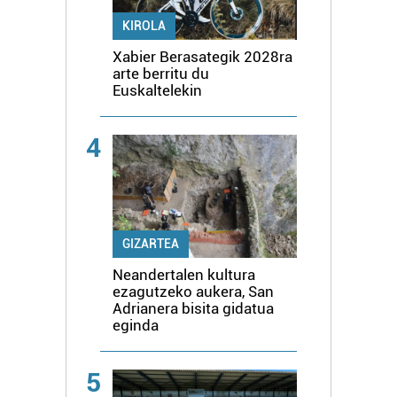
KIROLA
Xabier Berasategik 2028ra
arte berritu du
Euskaltelekin
4
GIZARTEA
Neandertalen kultura
ezagutzeko aukera, San
Adrianera bisita gidatua
eginda
5