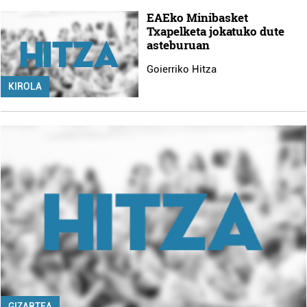
EAEko Minibasket
Txapelketa jokatuko dute
asteburuan
Goierriko Hitza
KIROLA
GIZARTEA