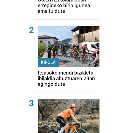
errepideko biribilgunea
amaitu dute
2
KIROLA
Itsasoko mendi bizikleta
ibilaldia abuztuaren 29an
egingo dute
3