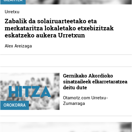
Urretxu
Zabalik da solairuarteetako eta
merkataritza lokaletako etxebizitzak
eskatzeko aukera Urretxun
Alex Areizaga
Gernikako Akordioko
sinatzaileek elkarretaratzea
deitu dute
Otamotz.com Urretxu-
Zumarraga
OROKORRA