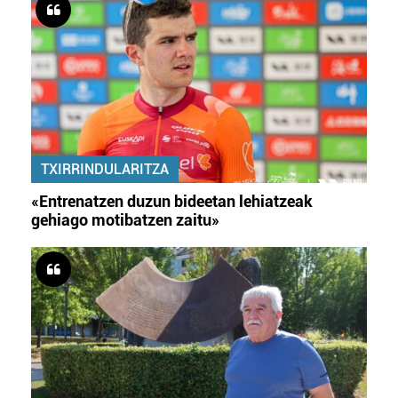
TXIRRINDULARITZA
«Entrenatzen duzun bideetan lehiatzeak
gehiago motibatzen zaitu»