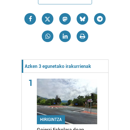
Azken 3 egunetako irakurrienak
1
HIRIGINTZA
Goierri Eskolara doan