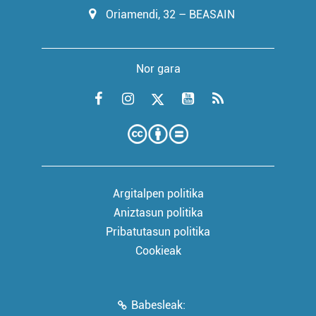
Oriamendi, 32 – BEASAIN
Nor gara
Argitalpen politika
Aniztasun politika
Pribatutasun politika
Cookieak
Babesleak: