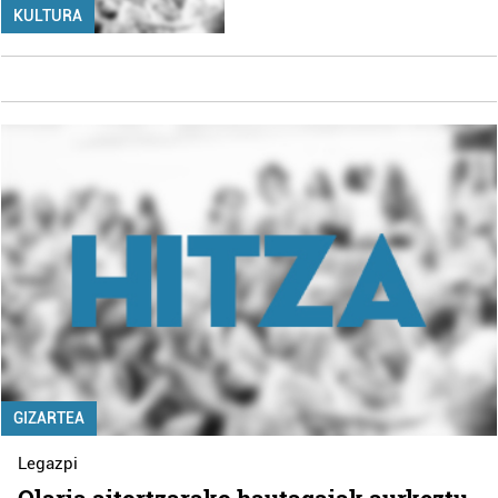
KULTURA
GIZARTEA
Legazpi
Olaria aitortzarako hautagaiak aurkeztu