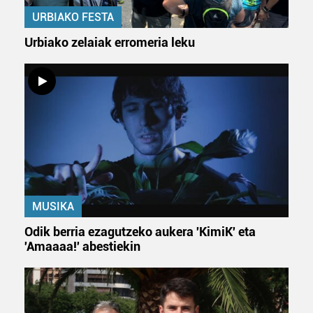
URBIAKO FESTA
Urbiako zelaiak erromeria leku
MUSIKA
Odik berria ezagutzeko aukera 'KimiK' eta
'Amaaaa!' abestiekin