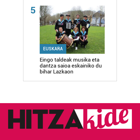
5
EUSKARA
Eingo taldeak musika eta
dantza saioa eskainiko du
bihar Lazkaon