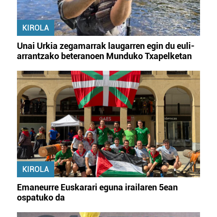
KIROLA
Unai Urkia zegamarrak laugarren egin du euli-
arrantzako beteranoen Munduko Txapelketan
KIROLA
Emaneurre Euskarari eguna irailaren 5ean
ospatuko da