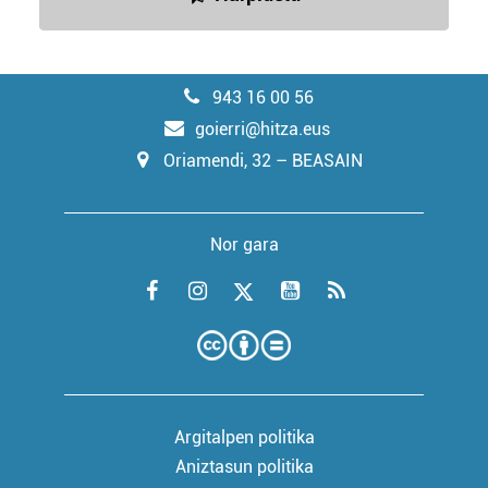
943 16 00 56
goierri@hitza.eus
Oriamendi, 32 – BEASAIN
Nor gara
Argitalpen politika
Aniztasun politika