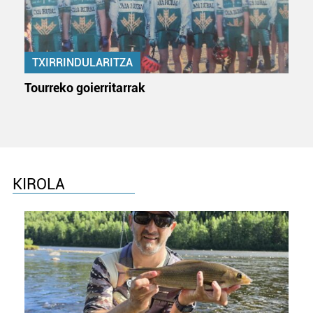
TXIRRINDULARITZA
Tourreko goierritarrak
KIROLA