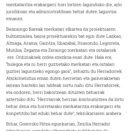
merkataritza erakargarri hori lortzen lagunduko die, arlo
juridikoan eta administratiboan behar duten laguntza
emanez.
Beasaingo Bareak merkatari elkartea da proiektuaren
bultzatzailea, baina proiektuarekin bat egin dute Lazkao,
Altzaga, Arama, Gaintza, Idiazabal, Itsasondo, Legorreta,
Mutiloa, Zegama eta Zeraingo merkatari eta ostalariek
ere. Ordiziakoek ordea ezezkoa esan dute. Hala ere,
“bulegoa eta ni herri guztietako merkatari eta ostalari
guztiei laguntzeko egongo gara”, zehaztu du Herradorrek.
Atxikimendua eman duten herrietan eta gainerakoetan
lanean hasteko lan taldeak sortu nahi ditu Herradorrek,
eta ondoren, herri bakoitzean dituzten beharrak
aztertuko ditu. “Herritarrak herrian kontsumitzea da lortu
behar dena eta horretarako merkataritza erakargarri eta
konpetitibo bat eduki behar dute”, teknikariaren arabera.
Bihar, Goierriko Hitza egunkarian, Zezilia Herrador
teknikariari egindako elkarrizketa publikatuko da.