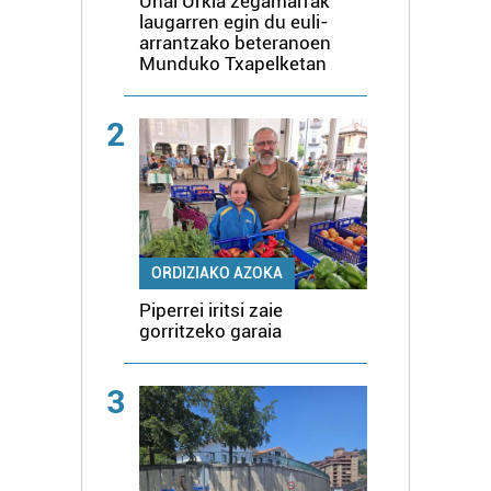
Unai Urkia zegamarrak
laugarren egin du euli-
arrantzako beteranoen
Munduko Txapelketan
2
ORDIZIAKO AZOKA
Piperrei iritsi zaie
gorritzeko garaia
3