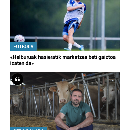
FUTBOLA
«Helburuak hasieratik markatzea beti gaiztoa
izaten da»