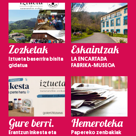
Zozketak
Eskaintzak
Iztueta baserrira bisita
LA ENCARTADA
gidatua
FABRIKA-MUSEOA
Gure berri.
Hemeroteka
Erantzun inkesta eta
Papereko zenbakiak