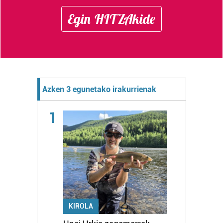
Egin HITZAkide
Azken 3 egunetako irakurrienak
1
KIROLA