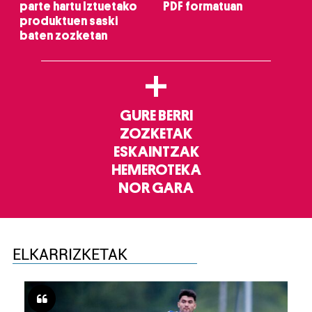
parte hartu Iztuetako
PDF formatuan
produktuen saski
baten zozketan
+
GURE BERRI
ZOZKETAK
ESKAINTZAK
HEMEROTEKA
NOR GARA
ELKARRIZKETAK