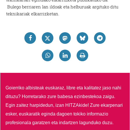
Bulego berriaren lan ildoak eta helburuak argituko ditu
teknikariak elkarrizketan.
Goierriko albisteak euskaraz, libre eta kalitatez jaso nahi
dituzu?
Horretarako zure babesa ezinbestekoa zaigu.
Egin zaitez harpidedun, izan HITZAkide!
Zure ekarpenari
esker, euskaratik eginda dagoen tokiko informazio
profesionala garatzen eta indartzen lagunduko duzu.