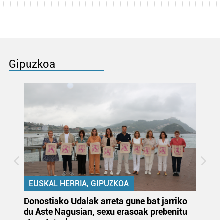
Gipuzkoa
EUSKAL HERRIA, GIPUZKOA
Donostiako Udalak arreta gune bat jarriko
Ur
du Aste Nagusian, sexu erasoak prebenitu
es