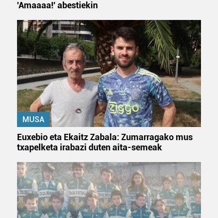
'Amaaaa!' abestiekin
MUSA
Euxebio eta Ekaitz Zabala: Zumarragako mus
txapelketa irabazi duten aita-semeak