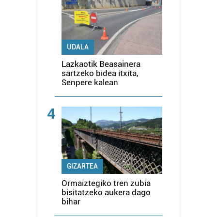
UDALA
Lazkaotik Beasainera
sartzeko bidea itxita,
Senpere kalean
4
GIZARTEA
Ormaiztegiko tren zubia
bisitatzeko aukera dago
bihar