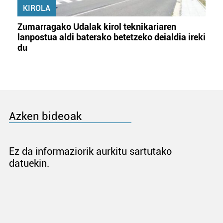
KIROLA
Zumarragako Udalak kirol teknikariaren
lanpostua aldi baterako betetzeko deialdia ireki
du
Azken bideoak
Ez da informaziorik aurkitu sartutako
datuekin.