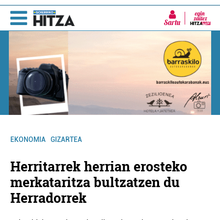
Sartu
EKONOMIA
GIZARTEA
Herritarrek herrian erosteko
merkataritza bultzatzen du
Herradorrek