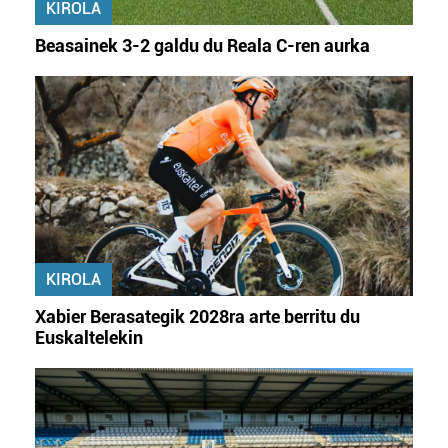
KIROLA
Beasainek 3-2 galdu du Reala C-ren aurka
KIROLA
Xabier Berasategik 2028ra arte berritu du
Euskaltelekin