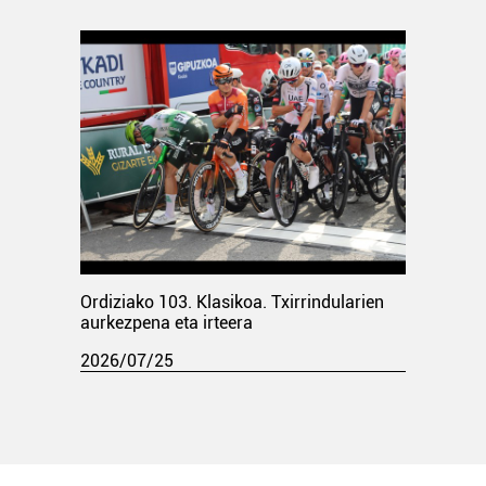
Ordiziako 103. Klasikoa. Txirrindularien
aurkezpena eta irteera
2026/07/25