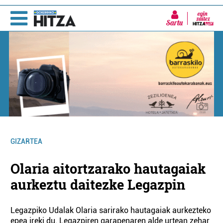
Sartu
GIZARTEA
Olaria aitortzarako hautagaiak
aurkeztu daitezke Legazpin
Legazpiko Udalak Olaria sarirako hautagaiak aurkezteko
epea ireki du. Legazpiren garapenaren alde urtean zehar