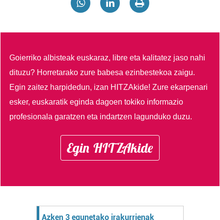
Goierriko albisteak euskaraz, libre eta kalitatez jaso nahi
dituzu?
Horretarako zure babesa ezinbestekoa zaigu.
Egin zaitez harpidedun, izan HITZAkide!
Zure ekarpenari
esker, euskaratik eginda dagoen tokiko informazio
profesionala garatzen eta indartzen lagunduko duzu.
Egin HITZAkide
Azken 3 egunetako irakurrienak