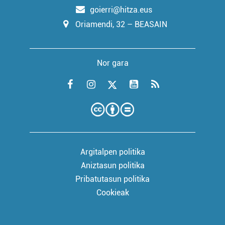
goierri@hitza.eus
Oriamendi, 32 – BEASAIN
Nor gara
Argitalpen politika
Aniztasun politika
Pribatutasun politika
Cookieak