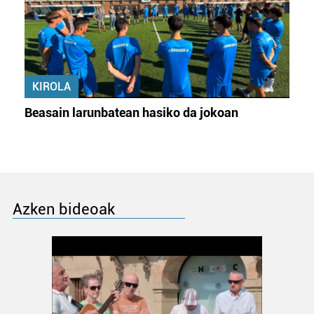
KIROLA
Beasain larunbatean hasiko da jokoan
Azken bideoak