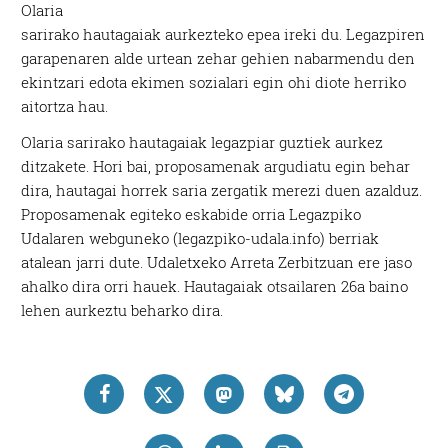
Olaria
sarirako hautagaiak aurkezteko epea ireki du. Legazpiren
garapenaren alde urtean zehar gehien nabarmendu den
ekintzari edota ekimen sozialari egin ohi diote herriko
aitortza hau.
Olaria sarirako hautagaiak legazpiar guztiek aurkez
ditzakete. Hori bai, proposamenak argudiatu egin behar
dira, hautagai horrek saria zergatik merezi duen azalduz.
Proposamenak egiteko eskabide orria Legazpiko
Udalaren webguneko (legazpiko-udala.info) berriak
atalean jarri dute. Udaletxeko Arreta Zerbitzuan ere jaso
ahalko dira orri hauek. Hautagaiak otsailaren 26a baino
lehen aurkeztu beharko dira.