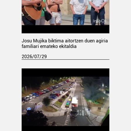
Josu Mujika biktima aitortzen duen agiria
familiari emateko ekitaldia
2026/07/29