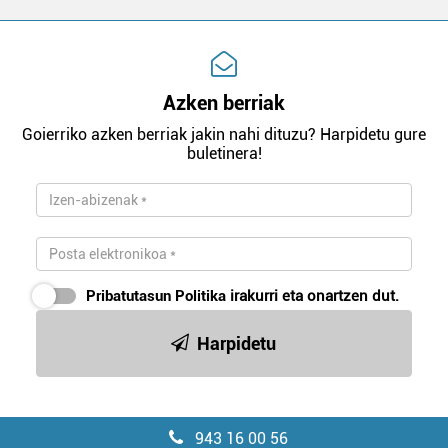
Azken berriak
Goierriko azken berriak jakin nahi dituzu? Harpidetu gure
buletinera!
Pribatutasun Politika
irakurri eta onartzen dut.
Harpidetu
943 16 00 56