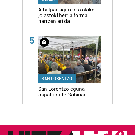
Aita Iparragirre eskolako
jolastoki berria forma
hartzen ari da
5
SAN LORENTZO
San Lorentzo eguna
ospatu dute Gabirian