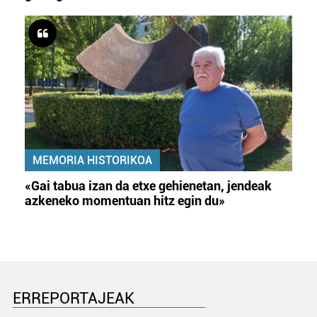
MEMORIA HISTORIKOA
«Gai tabua izan da etxe gehienetan, jendeak
azkeneko momentuan hitz egin du»
ERREPORTAJEAK