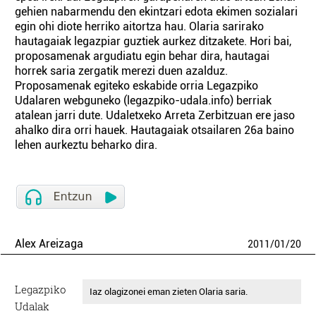
gehien nabarmendu den ekintzari edota ekimen sozialari
egin ohi diote herriko aitortza hau. Olaria sarirako
hautagaiak legazpiar guztiek aurkez ditzakete. Hori bai,
proposamenak argudiatu egin behar dira, hautagai
horrek saria zergatik merezi duen azalduz.
Proposamenak egiteko eskabide orria Legazpiko
Udalaren webguneko (legazpiko-udala.info) berriak
atalean jarri dute. Udaletxeko Arreta Zerbitzuan ere jaso
ahalko dira orri hauek. Hautagaiak otsailaren 26a baino
lehen aurkeztu beharko dira.
Alex Areizaga
2011
/
01
/
20
Legazpiko
Iaz olagizonei eman zieten Olaria saria.
Udalak