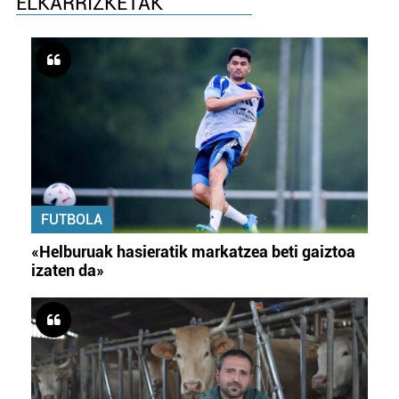
ELKARRIZKETAK
FUTBOLA
«Helburuak hasieratik markatzea beti gaiztoa
izaten da»