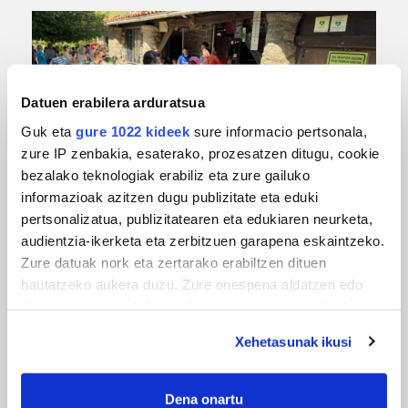
Datuen erabilera arduratsua
Guk eta
gure 1022 kideek
sure informacio pertsonala,
zure IP zenbakia, esaterako, prozesatzen ditugu, cookie
bezalako teknologiak erabiliz eta zure gailuko
URBIAKO FESTA
informazioak azitzen dugu publizitate eta eduki
pertsonalizatua, publizitatearen eta edukiaren neurketa,
Urbiako zelaiak erromeria leku
audientzia-ikerketa eta zerbitzuen garapena eskaintzeko.
Zure datuak nork eta zertarako erabiltzen dituen
hautatzeko aukera duzu. Zure onespena aldatzen edo
deuseztatzen ahal duzu edozein momentutan, Cookie
deklaraziotik edo Privacy triggerean klikatuz.
Xehetasunak ikusi
If you allow, we would also like to:
Collect information about your geographical
Dena onartu