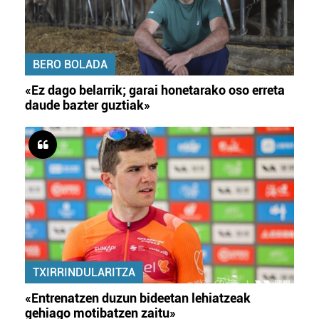
BERO BOLADA
«Ez dago belarrik; garai honetarako oso erreta
daude bazter guztiak»
TXIRRINDULARITZA
«Entrenatzen duzun bideetan lehiatzeak
gehiago motibatzen zaitu»