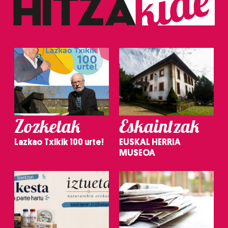
Zozketak
Eskaintzak
Lazkao Txikik 100 urte!
EUSKAL HERRIA
MUSEOA