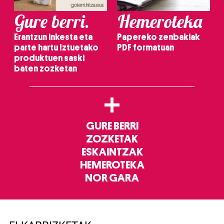
Gure berri.
Hemeroteka
Erantzun inkesta eta
Papereko zenbakiak
parte hartu Iztuetako
PDF formatuan
produktuen saski
baten zozketan
+
GURE BERRI
ZOZKETAK
ESKAINTZAK
HEMEROTEKA
NOR GARA