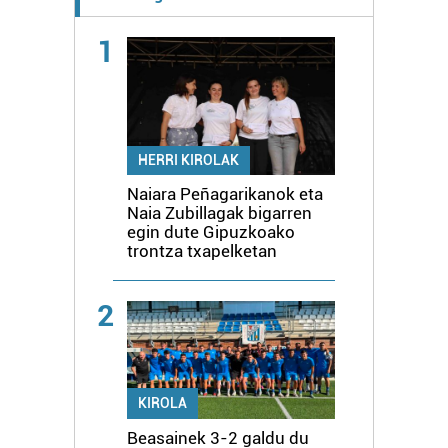
1
HERRI KIROLAK
Naiara Peñagarikanok eta
Naia Zubillagak bigarren
egin dute Gipuzkoako
trontza txapelketan
2
KIROLA
Beasainek 3-2 galdu du