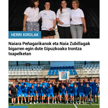
HERRI KIROLAK
Naiara Peñagarikanok eta Naia Zubillagak
bigarren egin dute Gipuzkoako trontza
txapelketan