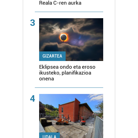
Reala C-ren aurka
3
GIZARTEA
Eklipsea ondo eta eroso
ikusteko, planifikazioa
onena
4
UDALA