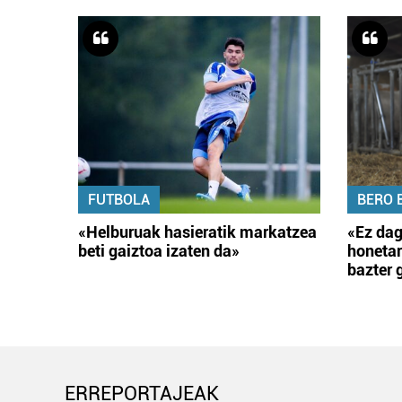
FUTBOLA
BERO 
«Helburuak hasieratik markatzea
«Ez dag
beti gaiztoa izaten da»
honetar
bazter 
ERREPORTAJEAK