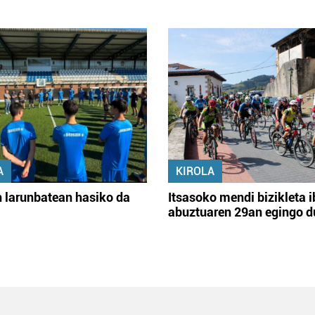
A
KIROLA
 larunbatean hasiko da
Itsasoko mendi bizikleta i
abuztuaren 29an egingo d