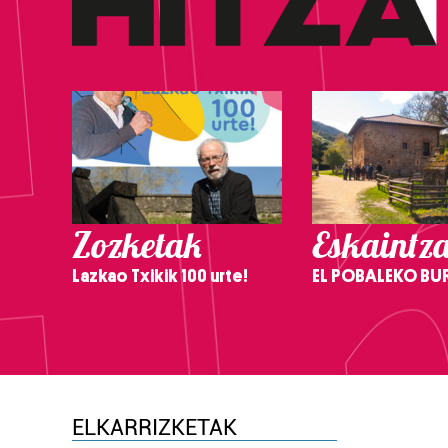
Zozketak
Eskaintz
Lazkao Txikik 100 urte!
EL POBALEKO BU
ELKARRIZKETAK