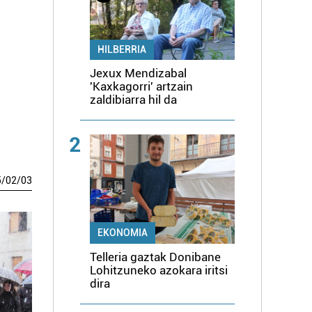
HILBERRIA
Jexux Mendizabal
'Kaxkagorri' artzain
zaldibiarra hil da
2
5
/
02
/
03
EKONOMIA
Telleria gaztak Donibane
Lohitzuneko azokara iritsi
dira