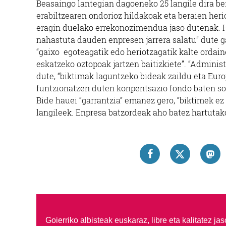
Beasaingo lantegian dagoeneko 25 langile dira b
erabiltzearen ondorioz hildakoak eta beraien he
eragin duelako errekonozimendua jaso dutenak. H
nahastuta dauden enpresen jarrera salatu” dute 
“gaixo egoteagatik edo heriotzagatik kalte ordai
eskatzeko oztopoak jartzen baitizkiete”. “Administr
dute, “biktimak laguntzeko bideak zaildu eta Eur
funtzionatzen duten konpentsazio fondo baten sor
Bide hauei “garrantzia” emanez gero, “biktimek ez
langileek. Enpresa batzordeak aho batez hartutak
Goierriko albisteak euskaraz, libre eta kalitatez ja