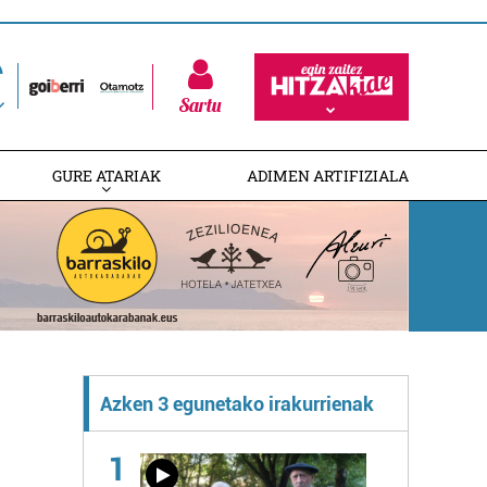
Sartu
GURE ATARIAK
ADIMEN ARTIFIZIALA
Azken 3 egunetako irakurrienak
1