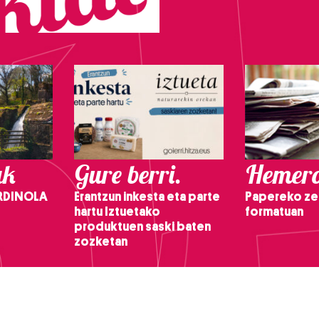
ak
Gure berri.
Hemero
RDINOLA
Erantzun inkesta eta parte
Papereko ze
hartu Iztuetako
formatuan
produktuen saski baten
zozketan