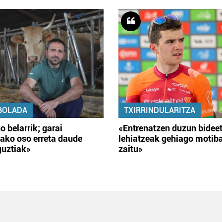
BOLADA
TXIRRINDULARITZA
o belarrik; garai
«Entrenatzen duzun bidee
ako oso erreta daude
lehiatzeak gehiago motib
guztiak»
zaitu»