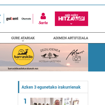
Sartu
GURE ATARIAK
ADIMEN ARTIFIZIALA
Azken 3 egunetako irakurrienak
1