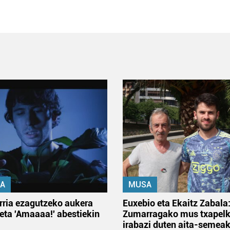
A
MUSA
rria ezagutzeko aukera
Euxebio eta Ekaitz Zabala
 eta 'Amaaaa!' abestiekin
Zumarragako mus txapelk
irabazi duten aita-semea