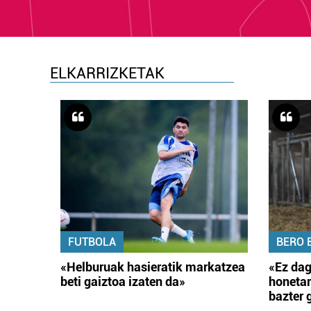
ELKARRIZKETAK
FUTBOLA
BERO 
«Helburuak hasieratik markatzea
«Ez dag
beti gaiztoa izaten da»
honetar
bazter 