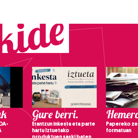
ak
Gure berri.
Hemero
OA-
Erantzun inkesta eta parte
Papereko ze
A
hartu Iztuetako
formatuan
produktuen saski baten