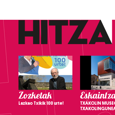
Zozketak
Eskaintz
Lazkao Txikik 100 urte!
TXAKOLIN MUSE
TXAKOLINGUNE