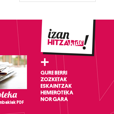
+
GURE BERRI
ZOZKETAK
ESKAINTZAK
teka
HEMEROTEKA
NOR GARA
nbakiak PDF