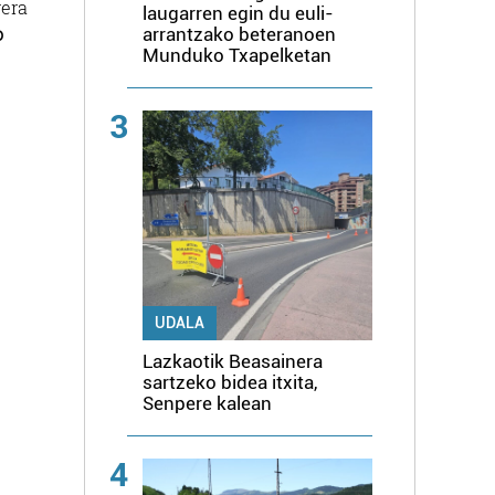
rera
laugarren egin du euli-
o
arrantzako beteranoen
Munduko Txapelketan
3
UDALA
Lazkaotik Beasainera
sartzeko bidea itxita,
Senpere kalean
4