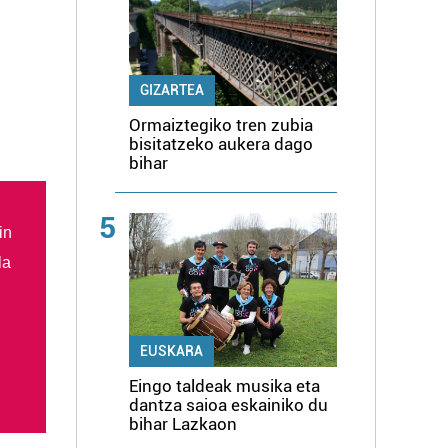
GIZARTEA
Ormaiztegiko tren zubia
bisitatzeko aukera dago
bihar
5
in
la
EUSKARA
Eingo taldeak musika eta
dantza saioa eskainiko du
bihar Lazkaon