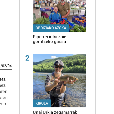
ORDIZIAKO AZOKA
Piperrei iritsi zaie
gorritzeko garaia
2
5
/
02
/
04
eta
nez,
aren
aren
 zen
KIROLA
Unai Urkia zegamarrak