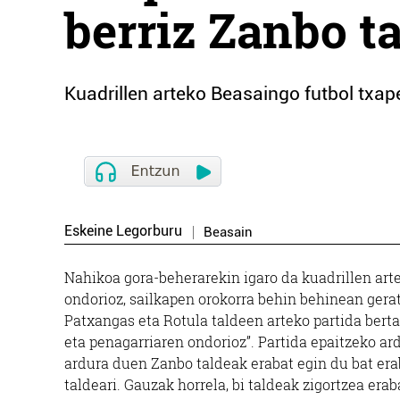
berriz Zanbo ta
Kuadrillen arteko Beasaingo futbol txape
Eskeine Legorburu
Beasain
Nahikoa gora-beherarekin igaro da kuadrillen arte
ondorioz, sailkapen orokorra behin behinean geratu
Patxangas eta Rotula taldeen arteko partida bertan
eta penagarriaren ondorioz”. Partida epaitzeko ar
ardura duen Zanbo taldeak erabat egin du bat erab
taldeari. Gauzak horrela, bi taldeak zigortzea er