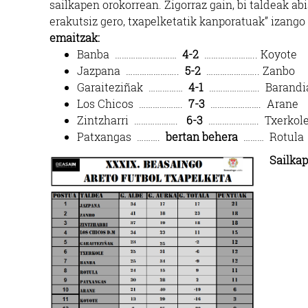
sailkapen orokorrean. Zigorraz gain, bi taldeak abi
erakutsiz gero, txapelketatik kanporatuak” izango 
emaitzak:
Banba ………………………
4-2
………………….. Koyote
Jazpana …………………..
5-2
………………….. Zanbo
Garaiteziñak ……………
4-1
…………………. Barandi
Los Chicos ……………….
7-3
…………………. Arane
Zintzharri ……………….
6-3
…………………. Txerkol
Patxangas ……….
bertan behera
……… Rotula
Sailkap