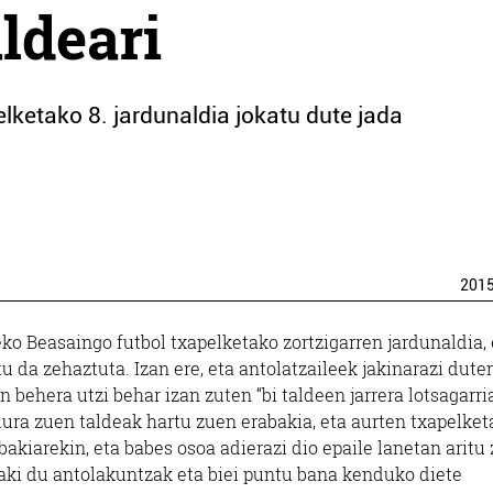
ldeari
lketako 8. jardunaldia jokatu dute jada
201
ko Beasaingo futbol txapelketako zortzigarren jardunaldia, 
 da zehaztuta. Izan ere, eta antolatzaileek jakinarazi dute
 behera utzi behar izan zuten “bi taldeen jarrera lotsagarri
dura zuen taldeak hartu zuen erabakia, eta aurten txapelket
akiarekin, eta babes osoa adierazi dio epaile lanetan aritu
abaki du antolakuntzak eta biei puntu bana kenduko diete