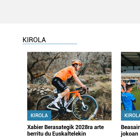
KIROLA
KIROLA
KIROL
Xabier Berasategik 2028ra arte
Beasain
berritu du Euskaltelekin
jokoan