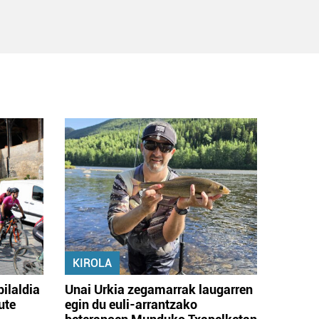
KIROLA
bilaldia
Unai Urkia zegamarrak laugarren
ute
egin du euli-arrantzako