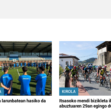
A
KIROLA
 larunbatean hasiko da
Itsasoko mendi bizikleta i
abuztuaren 29an egingo d