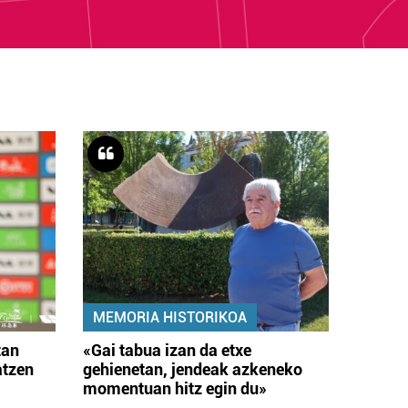
MEMORIA HISTORIKOA
tan
«Gai tabua izan da etxe
atzen
gehienetan, jendeak azkeneko
momentuan hitz egin du»