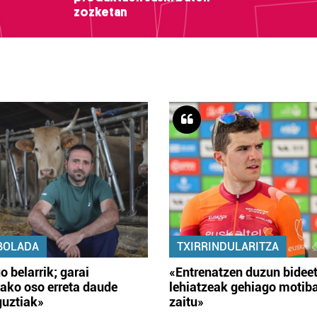
zozketan
BOLADA
TXIRRINDULARITZA
o belarrik; garai
«Entrenatzen duzun bidee
ako oso erreta daude
lehiatzeak gehiago motib
guztiak»
zaitu»