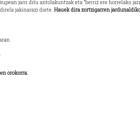
supean jarri ditu antolakuntzak eta “berriz ere horrelako jar
direla jakinarazi diete.
Hauek dira zortzigarren jardunaldik
aran
e
en orokorra: