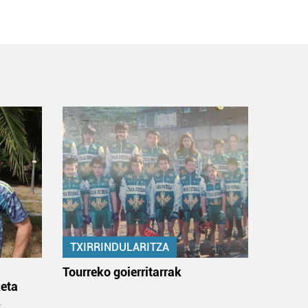
TXIRRINDULARITZA
:
Tourreko goierritarrak
eta
k