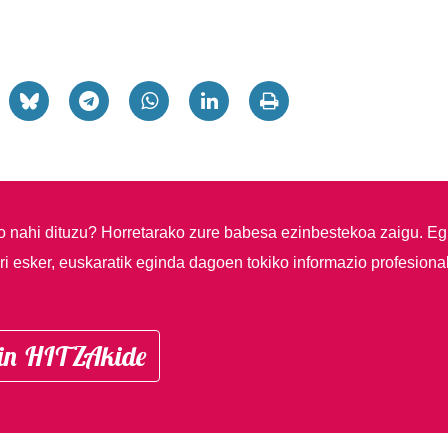
so nahi dituzu?
Horretarako zure babesa ezinbestekoa zaigu. Eg
i esker, euskaratik eginda dagoen tokiko informazio profesiona
in HITZAkide