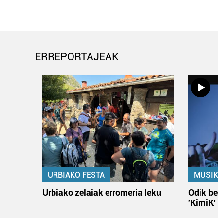
ERREPORTAJEAK
URBIAKO FESTA
MUSIK
Urbiako zelaiak erromeria leku
Odik be
'KimiK'