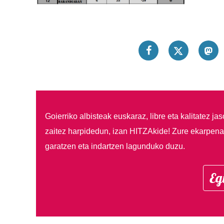
Goierriko albisteak euskaraz, libre eta kalitatez ja
zaitez harpidedun, izan HITZAkide!
Zure ekarpenar
garatzen eta indartzen lagunduko duzu.
Eg