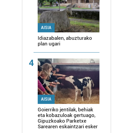
AISIA
Idiazabalen, abuzturako
plan ugari
4
AISIA
Goierriko jentilak, behiak
eta kobazuloak gertuago,
Gipuzkoako Parketxe
Sarearen eskaintzari esker