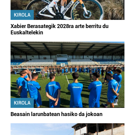
KIROLA
Xabier Berasategik 2028ra arte berritu du
Euskaltelekin
KIROLA
Beasain larunbatean hasiko da jokoan