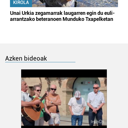
KIROLA
Unai Urkia zegamarrak laugarren egin du euli-
arrantzako beteranoen Munduko Txapelketan
Azken bideoak