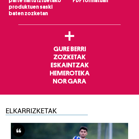
parte hartu Iztuetako
PDF formatuan
produktuen saski
baten zozketan
+
GURE BERRI
ZOZKETAK
ESKAINTZAK
HEMEROTEKA
NOR GARA
ELKARRIZKETAK