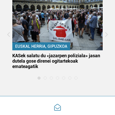
EUSKAL HERRIA, GIPUZKOA
KASek salatu du «jazarpen poliziala» jasan
Pa
dutela gose direnei ogitartekoak
da
emateagatik
«s