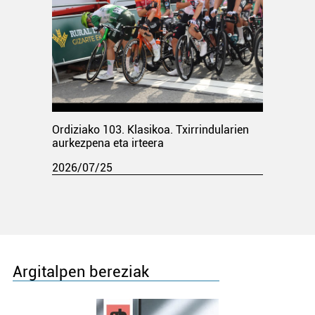
Ordiziako 103. Klasikoa. Txirrindularien
aurkezpena eta irteera
2026/07/25
Argitalpen bereziak