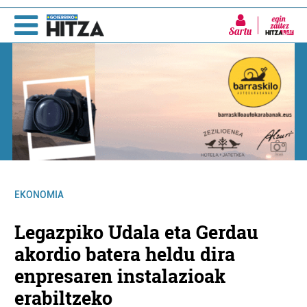
Sartu
EKONOMIA
Legazpiko Udala eta Gerdau
akordio batera heldu dira
enpresaren instalazioak
erabiltzeko