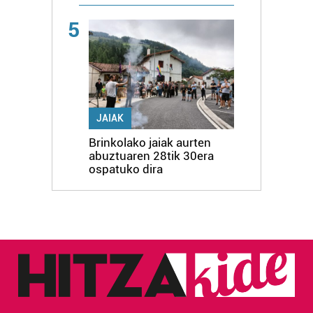
5
JAIAK
Brinkolako jaiak aurten
abuztuaren 28tik 30era
ospatuko dira