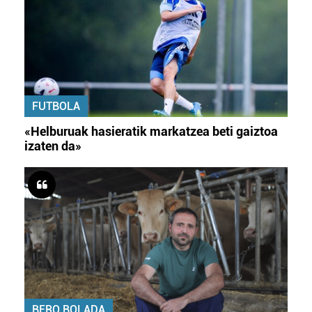
FUTBOLA
«Helburuak hasieratik markatzea beti gaiztoa
izaten da»
BERO BOLADA