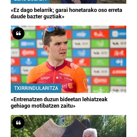
«Ez dago belarrik; garai honetarako oso erreta
daude bazter guztiak»
TXIRRINDULARITZA
«Entrenatzen duzun bideetan lehiatzeak
gehiago motibatzen zaitu»