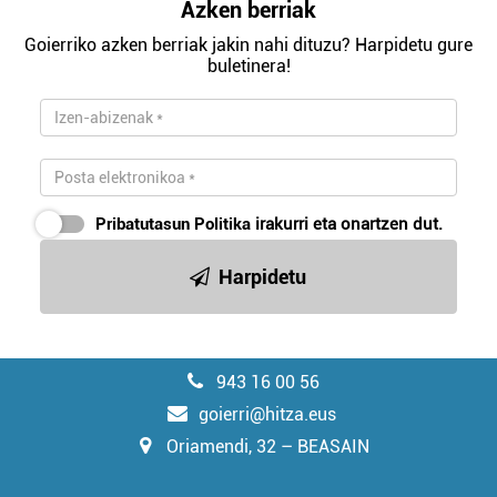
Azken berriak
Goierriko azken berriak jakin nahi dituzu? Harpidetu gure
buletinera!
Pribatutasun Politika
irakurri eta onartzen dut.
Harpidetu
943 16 00 56
goierri@hitza.eus
Oriamendi, 32 – BEASAIN