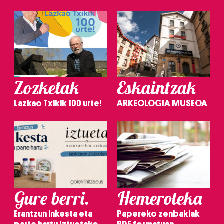
Zozketak
Eskaintzak
Lazkao Txikik 100 urte!
ARKEOLOGIA MUSEOA
Gure berri.
Hemeroteka
Erantzun inkesta eta
Papereko zenbakiak