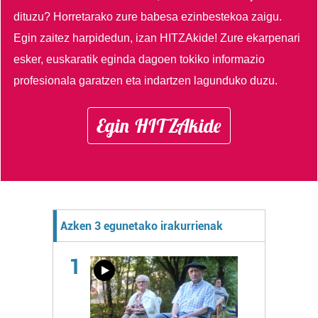
dituzu?
Horretarako zure babesa ezinbestekoa zaigu.
Egin zaitez harpidedun, izan HITZAkide!
Zure ekarpenari
esker, euskaratik eginda dagoen tokiko informazio
profesionala garatzen eta indartzen lagunduko duzu.
Egin HITZAkide
Azken 3 egunetako irakurrienak
1