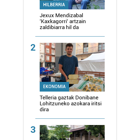
HILBERRIA
Jexux Mendizabal
'Kaxkagorri' artzain
zaldibiarra hil da
2
EKONOMIA
Telleria gaztak Donibane
Lohitzuneko azokara iritsi
dira
3