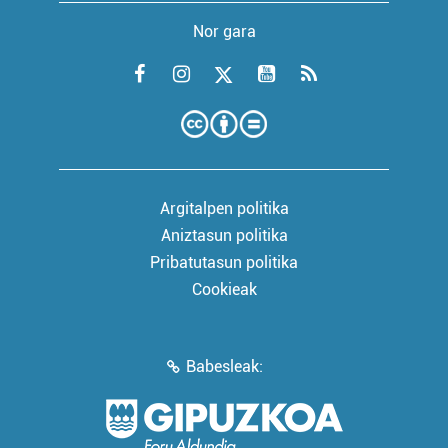
Nor gara
Argitalpen politika
Aniztasun politika
Pribatutasun politika
Cookieak
Babesleak: