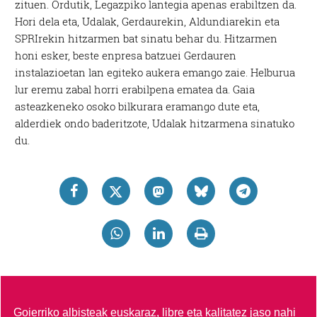
zituen. Ordutik, Legazpiko lantegia apenas erabiltzen da.
Hori dela eta, Udalak, Gerdaurekin, Aldundiarekin eta
SPRIrekin hitzarmen bat sinatu behar du. Hitzarmen
honi esker, beste enpresa batzuei Gerdauren
instalazioetan lan egiteko aukera emango zaie. Helburua
lur eremu zabal horri erabilpena ematea da. Gaia
asteazkeneko osoko bilkurara eramango dute eta,
alderdiek ondo baderitzote, Udalak hitzarmena sinatuko
du.
Goierriko albisteak euskaraz, libre eta kalitatez jaso nahi