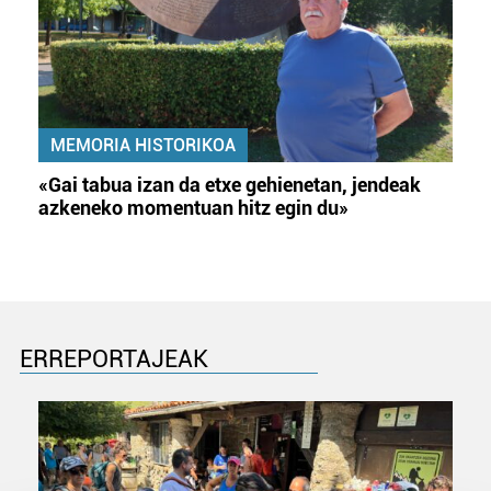
MEMORIA HISTORIKOA
«Gai tabua izan da etxe gehienetan, jendeak
azkeneko momentuan hitz egin du»
ERREPORTAJEAK